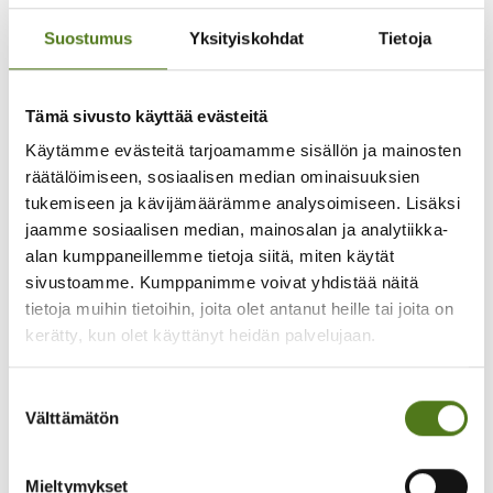
sairastavia naisia. Kantelu ja apulaisoikeusasiamiehen
päätös johtivat siihen, että lääkekorvaavuutta
Suostumus
Yksityiskohdat
Tietoja
muutettiin yhdenvertaisemmaksi.
Lue Epilepsialehden artikkeli aiheesta
Yle Akuutti -ohjelman toimittaja ja käsikirjoittaja
Tämä sivusto käyttää evästeitä
Maarit Åström sekä ohjelmassa kokemuksistaan
kertoneet Pinja Kava ja Siiri Koskinen (2024). Akuutti-
Käytämme evästeitä tarjoamamme sisällön ja mainosten
ohjelman ”Epilepsia – sähköä aivoissa, voimaa
räätälöimiseen, sosiaalisen median ominaisuuksien
mielessä” -jaksossa nuoret kertovat avoimesti
omasta epilepsiastaan ja toimittaja Maarit Åström
tukemiseen ja kävijämäärämme analysoimiseen. Lisäksi
tuo epilepsiaa esiin aidon kiinnostuneesti.
jaamme sosiaalisen median, mainosalan ja analytiikka-
Katso jakso Yle Areenasta (linkki aukeaa uuteen
alan kumppaneillemme tietoja siitä, miten käytät
ikkunaan)
sivustoamme. Kumppanimme voivat yhdistää näitä
Suomen Epilepsiaseuran epilepsiahoitajajaosto
tietoja muihin tietoihin, joita olet antanut heille tai joita on
(2025), joka tukee epilepsiahoitajien ammatillista
osaamista ja hyvien käytäntöjen jakamista sekä
kerätty, kun olet käyttänyt heidän palvelujaan.
edistää epilepsiaa sairastavien hyvän hoidon
toteutumista.
Suostumuksen
Välttämätön
valinta
Mieltymykset