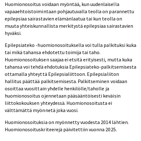
Huomionosoitus voidaan myöntää, kun uudenlaisella
vapaaehtoistoimintaan pohjautuvalla teolla on parannettu
epilepsiaa sairastavien elämänlaatua tai kun teolla on
muuta yhteiskunnallista merkitystä epilepsiaa sairastavien
hyväksi.
Epilepsiateko -huomionosoituksella voi tulla palkituksi kuka
tai mikä tahansa ehdotettu toimija tai taho.
Huomionosoituksen saajaa ei etsitä erityisesti, mutta kuka
tahansa voi tehdä ehdotuksia Epilepsiateko-palkitsemisesta
ottamalla yhteyttä Epilepsialiittoon. Epilepsialiiton
hallitus päättää palkitsemisesta. Palkitseminen voidaan
osoittaa vuosittain yhdelle henkilölle/taholle ja
huomionosoitus ojennetaan pääsääntöisesti keväisin
liittokokouksen yhteydessä. Huomionosoitusta ei
välttämättä myönnetä joka vuosi.
Huomionosoituksia on myönnetty vuodesta 2014 lähtien.
Huomionosoituskriteerejä päivitettiin vuonna 2025.