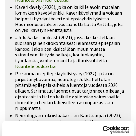
Kaverikävely (2020), joka on kaikille avoin matalan
kynnyksen kävelylenkki. Kaverikävelymallia voidaan
helposti hyödyntää eri epilepsiayhdistyksissä.
Huomionosoituksen vastaanotti Lotta Anttila, joka
on yksi kävelyn kehittäjistä.
#JokaSadas-podcast (2021), jossa keskustellaan
suoraan ja henkilökohtaisesti elämästä epilepsian
kanssa. Jaksoissa käsitellään muun muassa
sairauteen liittyviä pelkoja, koulunkäyntiä,
työelämää, vanhemmuutta ja ihmissuhteita.
Kuuntele podcastia
Pirkanmaan epilepsiayhdistys ry (2022), joka on
järjestänyt avoimia, neurologi Jukka Peltolan
pitämiä epilepsia-aiheisia luentoja vuodesta 2020
alkaen. Striimatut luennot ovat tarjonneet oikeaa ja
ajantasaista tietoa kaikille epilepsiaa sairastaville
ihmisille ja heidän läheisilleen asuinpaikastaan
riippumatta.
Neurologian erikoislääkäri Jari Kankaanpää (2023),
joka kanteli apulaisoikeusasiamiehelle
lääkekorvausjärjestelmämme kohtelevan epätasa-
arvoisesti hedelmällisessä iässä olevia epilepsiaa