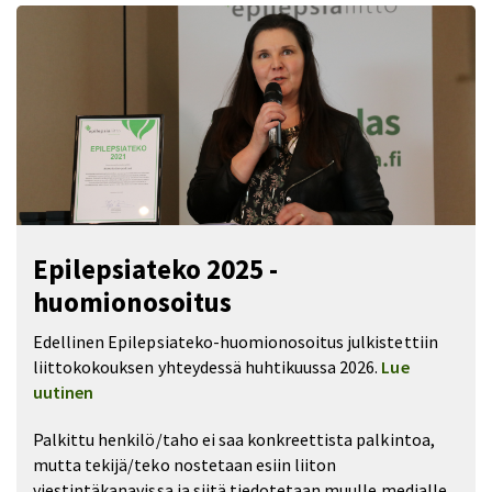
Epilepsiateko 2025 -
huomionosoitus
Edellinen Epilepsiateko-huomionosoitus julkistettiin
liittokokouksen yhteydessä huhtikuussa 2026.
Lue
uutinen
Palkittu henkilö/taho ei saa konkreettista palkintoa,
mutta tekijä/teko nostetaan esiin liiton
viestintäkanavissa ja siitä tiedotetaan muulle medialle.