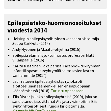
Epilepsiateko-huomionosoitukset
vuodesta 2014
Helsingin epilepsiayhdistyksen vapaaehtoistoimija
Seppo Sarkkula (2014)
Andy Hyvönen ja Akuutti-ohjelma (2015)
Epilepsia elämäntyö -tunnustus professori Matti
Sillanpäälle (2016)
Karita Miettinen, joka perusti Facebook-tukiryhmän
infantiilispasmioireyhtymää sairastavien lasten
vanhemmille (2017)
Lapin alueen Epilepsiayhdistys ry, joka oli
aloitteellinen saamenkielisen ensiapuoppaan
kääntämisessä (2018).
Tutustu oppaaseen
.
Tiia Bister ja koko epilepsiayhteisö (2019), joka on
sanoittanut ja sovittanut Älä jätä yksin -biisin. Biisi
syntyi yhteisöllisesti runoja kirjoittamalla.
Kuuntele biisi YouTubessa
.