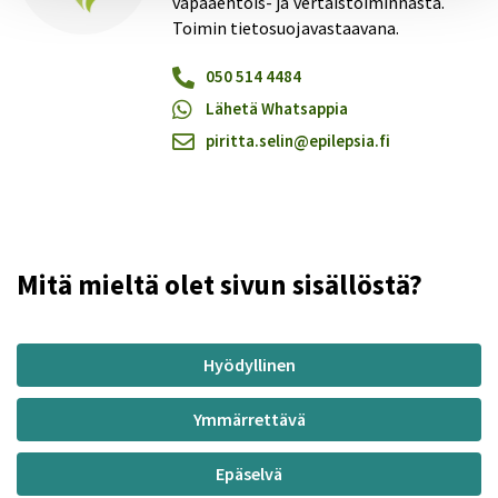
vapaaehtois- ja vertaistoiminnasta.
Toimin tietosuojavastaavana.
050 514 4484
Lähetä Whatsappia
piritta.selin@epilepsia.fi
Mitä mieltä olet sivun sisällöstä?
Hyödyllinen
Ymmärrettävä
Epäselvä