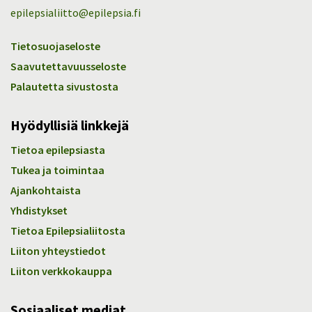
epilepsialiitto@epilepsia.fi
Tietosuojaseloste
Saavutettavuusseloste
Palautetta sivustosta
Hyödyllisiä linkkejä
Tietoa epilepsiasta
Tukea ja toimintaa
Ajankohtaista
Yhdistykset
Tietoa Epilepsialiitosta
Liiton yhteystiedot
Liiton verkkokauppa
Sosiaaliset mediat