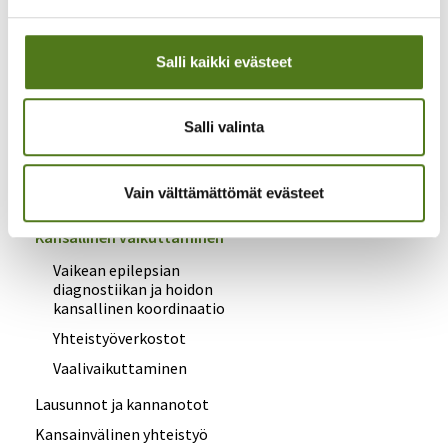
Turha
Salli kaikki evästeet
Salli valinta
Epilepsialiitto
Arvot ja strategia
Vain välttämättömät evästeet
Vaikuttaminen ja yhteistyö
Kansallinen vaikuttaminen
Vaikean epilepsian
diagnostiikan ja hoidon
kansallinen koordinaatio
Yhteistyöverkostot
Vaalivaikuttaminen
Lausunnot ja kannanotot
Kansainvälinen yhteistyö