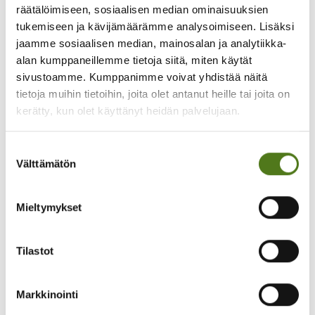
räätälöimiseen, sosiaalisen median ominaisuuksien
Epilepsialehden päätoimittajana sekä
tukemiseen ja kävijämäärämme analysoimiseen. Lisäksi
vastaan sidosryhmäyhteistyöstä.
jaamme sosiaalisen median, mainosalan ja analytiikka-
050 400 9191
alan kumppaneillemme tietoja siitä, miten käytät
sivustoamme. Kumppanimme voivat yhdistää näitä
Lähetä Whatsappia
tietoja muihin tietoihin, joita olet antanut heille tai joita on
virpi.tarkiainen@epilepsia.fi
kerätty, kun olet käyttänyt heidän palvelujaan.
Suostumuksen
Välttämätön
valinta
Mitä mieltä olet sivun sisällöstä?
Mieltymykset
Hyödyllinen
Tilastot
Ymmärrettävä
Markkinointi
Epäselvä