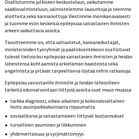
Osallistumme julkiseen keskusteluun, vaikutamme
säädösvalmisteluun, valmistelemme lausuntoja ja teemme
aloitteita sekä kannanottoja. Viestimme monikanavaisesti
ja tuomme esiin keskeisiä epilepsiaa sairastavien ihmisten
arkeen vaikuttavia asioita.
Tavoitteemme on, että valtuutetut, kansanedustajat,
ministeriöiden työryhmät ja päätöksentekoon osallistuvat
tulevat tietoisiksi epilepsiaa sairastavien ihmisten ja heidän
läheistensä kohtaamista arkielämän haasteista sekä
ongelmista ja pitävät tarpeellisena löytää niihin ratkaisuja.
Epilepsiaa sairastaville ihmisille ja heidän läheisilleen
tärkeitä edunvalvontaan liittyviä asioita ovat muun muassa
tarkka diagnoosi, oikea-aikainen ja kokonaisvaltainen
hoito asuinpaikkakunnasta riippumatta
sosiaaliturva ja sairastamiseen liittyvät kustannukset
turvallinen asuminen ja liikkuminen
yhdenvertaisuus ja syrjimättömyys