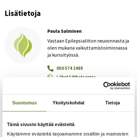
Lisätietoja
Paula Salminen
Vastaan Epilepsialiiton neuvonnasta ja
olen mukana vaikuttamistoiminnassa
ja kurssityössä.
050 574 2488
Lähetä Whatsappia
paula.salminen@epilepsia.fi
Suostumus
Yksityiskohdat
Tietoja
Virpi Tarkiainen
Vastaan Epilepsialiiton strategisesta
johtamisesta, hallinnosta ja
Tämä sivusto käyttää evästeitä
kehittämistoiminnasta hallituksen
Käytämme evästeitä tarjoamamme sisällön ja mainosten
linjausten mukaisesti. Toimin