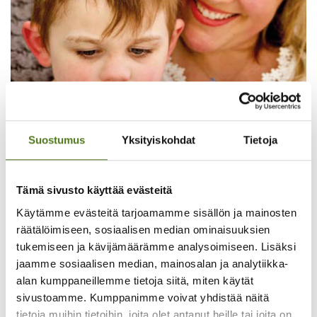
Suostumus
Yksityiskohdat
Tietoja
Tämä sivusto käyttää evästeitä
Käytämme evästeitä tarjoamamme sisällön ja mainosten
räätälöimiseen, sosiaalisen median ominaisuuksien
tukemiseen ja kävijämäärämme analysoimiseen. Lisäksi
jaamme sosiaalisen median, mainosalan ja analytiikka-
alan kumppaneillemme tietoja siitä, miten käytät
sivustoamme. Kumppanimme voivat yhdistää näitä
Klassinen ketogeeninen
tietoja muihin tietoihin, joita olet antanut heille tai joita on