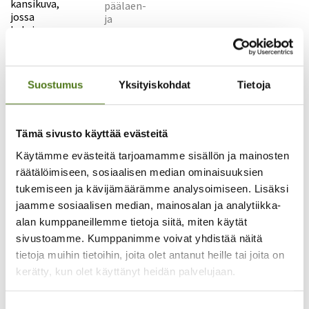
Suostumus
Yksityiskohdat
Tietoja
Min egen styrkebok
Tämä sivusto käyttää evästeitä
0,00
€
Käytämme evästeitä tarjoamamme sisällön ja mainosten
räätälöimiseen, sosiaalisen median ominaisuuksien
Min egen styrkebok on Ikioma voimakirjani -lastenkirjan
tukemiseen ja kävijämäärämme analysoimiseen. Lisäksi
ruotsinkielinen käännös. Ikioma voimakirjani syntyi lasten
jaamme sosiaalisen median, mainosalan ja analytiikka-
toiveita ja ideoita kuunnellen. Kirja tarjoaa tietoa
alan kumppaneillemme tietoja siitä, miten käytät
epilepsiasta ja vahvistaa epilepsiaa sairastavan lapsen
sivustoamme. Kumppanimme voivat yhdistää näitä
minäkuvaa.
tietoja muihin tietoihin, joita olet antanut heille tai joita on
Voit tutustua kirjaan myös verkossa:
Min egen styrkebok,
kerätty, kun olet käyttänyt heidän palvelujaan.
pdf-tiedosto
(linkki avautuu uuteen ikkunaan).
Min
Suostumuksen