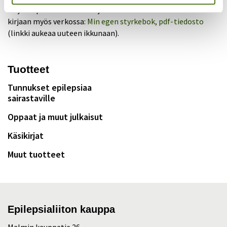
Kirja on pehmeäkantinen ja siinä on 20 sivua. Voit tutustua
kirjaan myös verkossa:
Min egen styrkebok, pdf-tiedosto
(linkki aukeaa uuteen ikkunaan).
Tuotteet
Tunnukset epilepsiaa
sairastaville
Oppaat ja muut julkaisut
Käsikirjat
Muut tuotteet
Epilepsialiiton kauppa
Malmin kauppatie 26