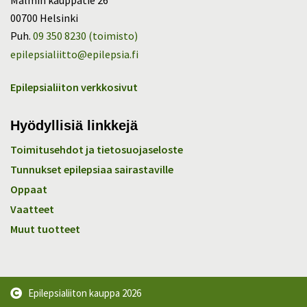
00700 Helsinki
Puh.
09 350 8230 (toimisto)
epilepsialiitto@epilepsia.fi
Epilepsialiiton verkkosivut
Hyödyllisiä linkkejä
Toimitusehdot ja tietosuojaseloste
Tunnukset epilepsiaa sairastaville
Oppaat
Vaatteet
Muut tuotteet
Epilepsialiiton kauppa
2026