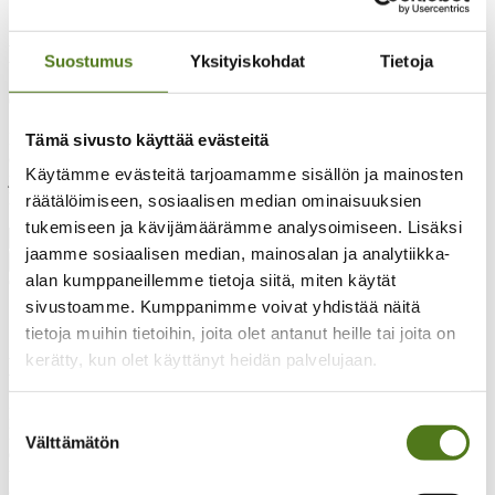
Minusta tulee isona… -kerhon käsikirja
Suostumus
Yksityiskohdat
Tietoja
0,00
€
Minusta tulee isona… -kerhon käsikirja on tarkoitettu kerhon
Tämä sivusto käyttää evästeitä
ohjaajille. Käsikirjassa kerrotaan, miten kerho toimii, mitä sen
Käytämme evästeitä tarjoamamme sisällön ja mainosten
järjestämiseen tarvitaan ja mikä on kerhon hyöty sekä tarkoitus
lapselle ja lapsiryhmälle.
räätälöimiseen, sosiaalisen median ominaisuuksien
tukemiseen ja kävijämäärämme analysoimiseen. Lisäksi
Minusta
jaamme sosiaalisen median, mainosalan ja analytiikka-
tulee
Lisää ostoskoriin
isona...
alan kumppaneillemme tietoja siitä, miten käytät
Osasto:
Käsikirjat
-
sivustoamme. Kumppanimme voivat yhdistää näitä
kerhon
Kuvaus
tietoja muihin tietoihin, joita olet antanut heille tai joita on
käsikirja
määrä
kerätty, kun olet käyttänyt heidän palvelujaan.
Kuvaus
Minusta tulee isona… -kerho on kehitetty esi- ja alkuopetusikäisille
Suostumuksen
lapsille. Kerhossa käsitellään epilepsiaa Ville- tarinoiden sekä
Välttämätön
valinta
erilaisten toiminnallisten tehtävien kautta. Oleellinen osa Minusta
tulee isona… – kerhomallia on omien vahvuuksien tunnistaminen
sekä unelmointi. Missä olen hyvä / taitava? Mitä haluan tehdä kun