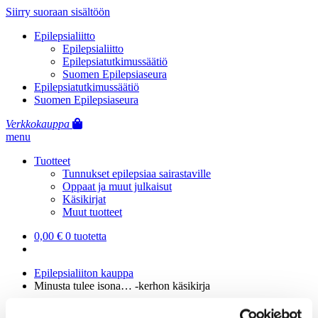
Siirry suoraan sisältöön
Epilepsialiitto
Epilepsialiitto
Epilepsiatutkimussäätiö
Suomen Epilepsiaseura
Epilepsiatutkimussäätiö
Suomen Epilepsiaseura
Verkkokauppa
menu
Tuotteet
Tunnukset epilepsiaa sairastaville
Oppaat ja muut julkaisut
Käsikirjat
Muut tuotteet
0,00
€
0 tuotetta
Epilepsialiiton kauppa
Minusta tulee isona… -kerhon käsikirja