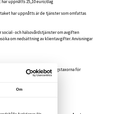
et har uppnåtts 25,10 euro/dag
ftstaket har uppnåtts är de tjänster som omfattas
ör social- och hälsovårdstjänster om avgiften
söka om nedsättning av klientavgifter. Anvisningar
karremiss. Därtill har ersättningstaxorna för
från FPA
Om
andahålla funktioner för