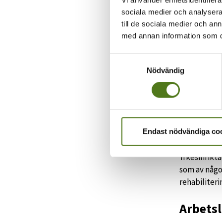
Grundbelo
sociala medier och analysera 
Grundbelo
till de sociala medier och a
månad
med annan information som du 
Åtstra
Samtyckesval
Nödvändig
Förmögenhet
förmögenhet
FPA:s 
Den nedre å
Endast nödvändiga co
höjts från 16 
Yrkesinrikta
som av någon
rehabiliter
Arbets