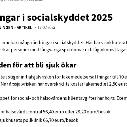
ngar i socialskyddet 2025
NINGEN - ARTIKEL
17.02.2025
t innebar många ändringar i socialskyddet. Här har vi inkludera
verkar personer med långvariga sjukdomar och låginkomsttagar
en för att bli sjuk ökar
ftet stiger initialsjälvrisken för läkemedelsersättningar till 70
 När årssjälvrisken har överskridits kostar läkemedlet 2,50 eur
pet för social- och hälsovårdens klientavgifter har höjts. Exe
 för hälsovårdscentral 56,40 euro eller 28,20 euro/besök
r sjukhusets poliklinik 66,70 euro/besök