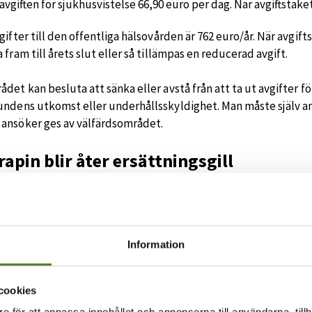
vgiften för sjukhusvistelse 66,90 euro per dag. När avgiftstak
gifter till den offentliga hälsovården är 762 euro/år. När avgi
 fram till årets slut eller så tillämpas en reducerad avgift.
det kan besluta att sänka eller avstå från att ta ut avgifter f
undens utkomst eller underhållsskyldighet. Man måste själv an
ansöker ges av välfärdsområdet.
rapin blir åter ersättningsgill
5 kan man få FPA-ersättning för besök hos fysioterapeut utan lä
tandvård och mentalvårdstjänster höjts.
 för pensioner och handikappförmåner 
Information
kpension för ensamboende 783,41 euro/månad
cookies
antipension 986,30 euro/månad
e för att anpassa innehållet och annonserna till användarna, tillh