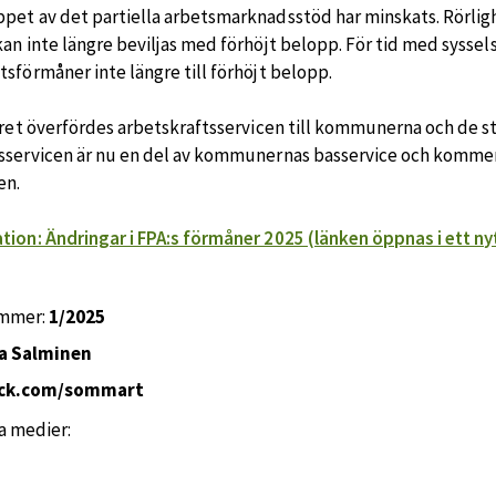
pet av det partiella arbetsmarknadsstöd har minskats. Rörlig
kan inte längre beviljas med förhöjt belopp. För tid med sysse
sförmåner inte längre till förhöjt belopp.
 året överfördes arbetskraftsservicen till kommunerna och de s
sservicen är nu en del av kommunernas basservice och kommer
en.
tion: Ändringar i FPA:s förmåner 2025 (länken öppnas i ett ny
ummer:
1/2025
a Salminen
ock.com/sommart
la medier: