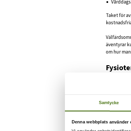
Vårddagsa
Taket för av
kostnadsfria
Välfärdsområ
äventyrar k
om hur man 
Fysiote
Från 1.4.202
exempelvis 
Belopp
Samtycke
Full fol
Denna webbplats använder 
Full gar
Vi använder enhetsidentifierar