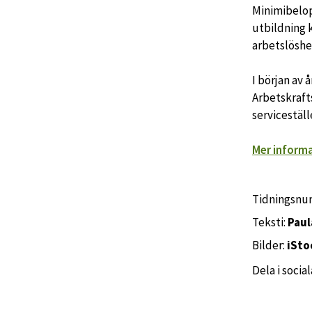
Minimibelop
utbildning 
arbetslöshet
I början av
Arbetskraft
serviceställ
Mer informa
Tidningsn
Teksti:
Paul
Bilder:
iSt
Dela i socia