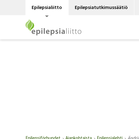
Epilepsialiitto
Epilepsiatutkimussäätiö
Epilepsiförbundet
Ajankohtaista
Epilepsialehti
Ändri