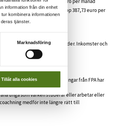
uro och högsta belopp 497,60 euro per månad
n information från din enhet
pp 183,36 euro och högsta belopp 387,73 euro per
 tur kombinera informationen
deras tjänster.
Marknadsföring
ljas inte längre för ägarbostäder. Inkomster och
 än tidigare.
ringspenningar och sjukdagpenningar från FPA har
Tillåt alla cookies
ådana unga som varken studerar eller arbetar eller
coachning medför inte längre rätt till