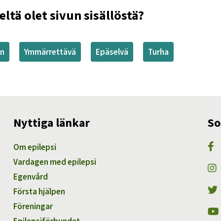
eltä olet sivun sisällöstä?
en
Ymmärrettävä
Epäselvä
Turha
Nyttiga länkar
So
Om epilepsi
Vardagen med epilepsi
Egenvård
Första hjälpen
Föreningar