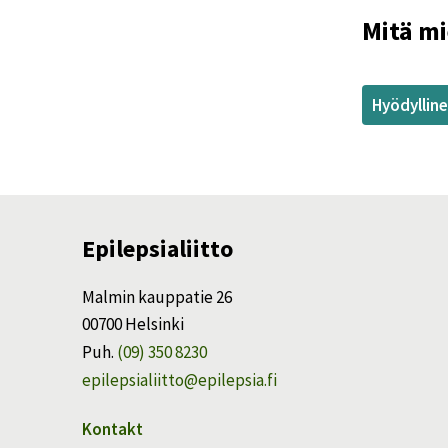
Mitä mi
Hyödyllin
Epilepsialiitto
Malmin kauppatie 26
00700 Helsinki
Puh.
(09) 350 8230
epilepsialiitto@epilepsia.fi
Kontakt