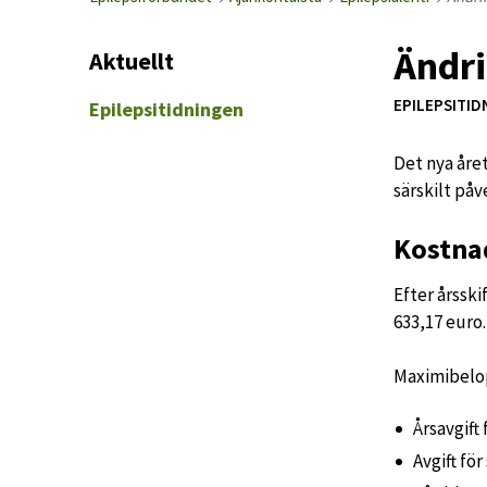
Ändri
Aktuellt
EPILEPSITID
Epilepsitidningen
Det nya åre
särskilt på
Kostnad
Efter årsski
633,17 euro.
Maximibelop
Årsavgift
Avgift fö