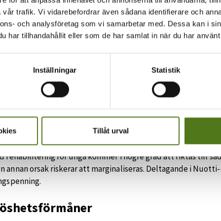
pp för handikappbidrag 109,97 euro, förhöjt belopp 256,62 e
vår trafik. Vi vidarebefordrar även sådana identifierare och anna
pp för vårdbidrag för pensionstagare 84,17 euro, förhöjt belo
nnons- och analysföretag som vi samarbetar med. Dessa kan i sin
har tillhandahållit eller som de har samlat in när du har använt 
mning av bostadsbidragen
Inställningar
Statistik
en påverkar det allmänna bostadsbidraget. Bostadsbidrag bevi
 kommer att påverka även pensionstagares bostadsbidrag mer
förmåner för unga
ldersgränsen för rehabiliteringsstöd, sjukpension, rehabilite
okies
Tillåt urval
år till 18 år.
d rehabilitering för unga kommer i högre grad att riktas till s
 annan orsak riskerar att marginaliseras. Deltagande i Nuotti-
ingspenning.
löshetsförmåner