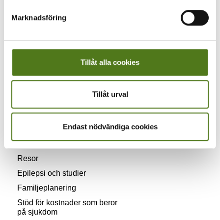
Vuxna
Marknadsföring
Anhöriga till personer med
epilepsi
Sällsynt epilepsi
Tillåt alla cookies
Vardagen med epilepsi
Epilepsi och körkort
Tillåt urval
Hjälpmedel
Värnplikt
Endast nödvändiga cookies
Boende
Hobbyer
Resor
Epilepsi och studier
Familjeplanering
Stöd för kostnader som beror
på sjukdom