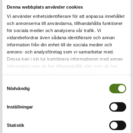
Denna webbplats använder cookies
Mitä mieltä olet sivun sisällöstä?
Vi använder enhetsidentifierare för att anpassa innehållet
och annonserna till användarna, tillhandahålla funktioner
för sociala medier och analysera vår trafik. Vi
Hyödyllinen
vidarebefordrar även sådana identifierare och annan
information från din enhet till de sociala medier och
Ymmärrettävä
annons- och analysföretag som vi samarbetar med.
Dessa kan i sin tur kombinera informationen med annan
Epäselvä
information som du har tillhandahållit eller som de har
samlat in när du har använt deras tjänster.
Turha
Samtyckesval
Nödvändig
Om epilepsi
Inställningar
Barn
Unga
Statistik