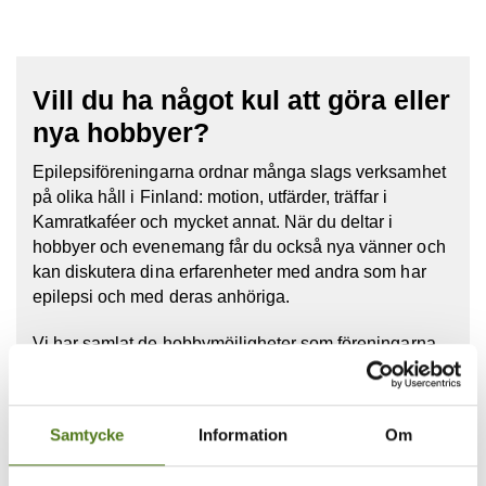
Vill du ha något kul att göra eller
nya hobbyer?
Epilepsiföreningarna ordnar många slags verksamhet
på olika håll i Finland: motion, utfärder, träffar i
Kamratkaféer och mycket annat. När du deltar i
hobbyer och evenemang får du också nya vänner och
kan diskutera dina erfarenheter med andra som har
epilepsi och med deras anhöriga.
Vi har samlat de hobbymöjligheter som föreningarna
erbjuder i vår evenemangskalender. Kalendern är på
finska. Häng med!
Samtycke
Information
Om
Ta del av evenemangskalendern