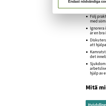
Endast nödvändiga co
Epilepsi 
ansträngn
Följ prakt
med sömn,
Ignorera 
är en bra
Diskutera
att hjälp
Kamratstö
det inneb
Sjukdom k
arbetsliv
hjälp av 
Mitä mi
Hyödyllin