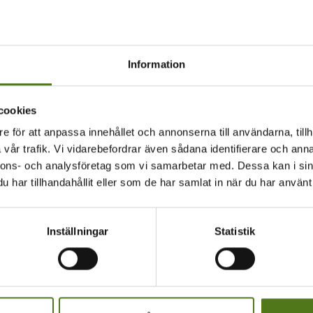
nden medicinering förhindrar anfall
medicinering avses långvarig medicinering som ska förhindra an
t med information och vägledning om följande saker
Information
ets namn, aktiva substans och dos
cookies
dicinering är viktig
e för att anpassa innehållet och annonserna till användarna, tillh
lbundenhet betyder
vår trafik. Vi vidarebefordrar även sådana identifierare och anna
a göra om du glömmer att ta din medicin
nnons- och analysföretag som vi samarbetar med. Dessa kan i sin
erkningar som kan vara förknippade med läkemedlet och hur du
har tillhandahållit eller som de har samlat in när du har använt 
a hantera speciella situationer som illamående, resor och tidss
nterar man sjukdomen?
Inställningar
Statistik
psi kan orsaka livsförändringar och osäkerhet inför framtiden. A
ch ansträngning, men man kan också utveckla sin förmåga att ha
kännedom är viktig. Lär dig om din egen epilepsi och skaffa inf