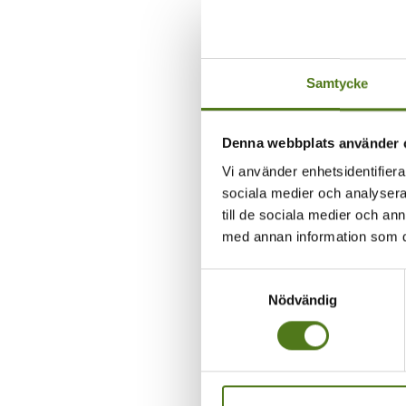
Regelbu
Med epilepsi
tillräcklig
Samtycke
läkemedl
Denna webbplats använder 
varför me
Vi använder enhetsidentifierar
vad rege
sociala medier och analysera 
vad du sk
till de sociala medier och a
vilka biv
med annan information som du 
hur du sk
Samtyckesval
Hur ha
Nödvändig
Att få epile
kräva tid o
God fakta