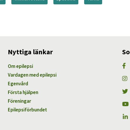
Nyttiga länkar
So
Om epilepsi
Vardagen med epilepsi
Egenvård
Första hjälpen
Föreningar
Epilepsiförbundet