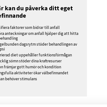
är kan du påverka ditt eget
efinnande
ifiera faktorer som bidrar till anfall
öra anteckningar om anfall hjälper dig att hitta
behandling
egelbunden dagsrytm stöder behandlingen av
psi
rierad diet uppehåller funktionsförmågan
äcklig sömn stöder dina kraftresurser
n främjar gott humör och kondition
gsfulla aktiviteter ökar välbefinnandet
nan behöver stimulans