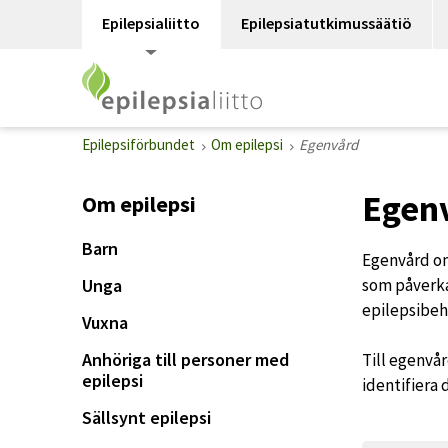
Epilepsialiitto
Epilepsiatutkimussäätiö
Epilepsiförbundet
Om epilepsi
Egenvård
Egen
Om epilepsi
Barn
Egenvård om
Unga
som påverka
epilepsibeh
Vuxna
Anhöriga till personer med
Till egenvå
epilepsi
identifiera
Sällsynt epilepsi