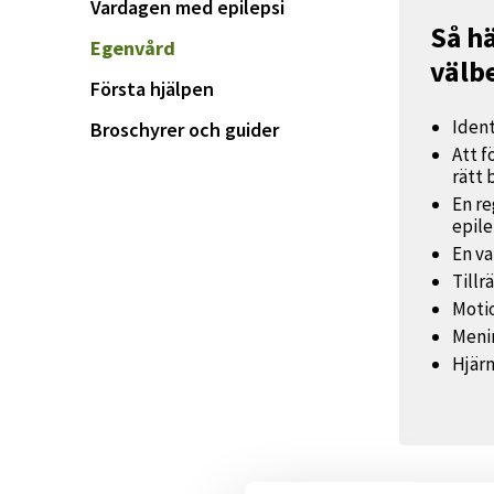
Vardagen med epilepsi
Så h
Egenvård
välb
Första hjälpen
Ident
Broschyrer och guider
Att f
rätt 
En r
epile
En va
Tillr
Motio
Menin
Hjär