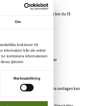
fall. För att få den att fungera bör du få
Om
andahålla funktioner för
n information från din enhet
 tur kombinera informationen
 ska agera om du får biverkningar
deras tjänster.
killnader
Marknadsföring
tt anpassa sig och lära sig hantera vardagen kan
ntera situationen.
ormation om sjukdomen från pålitliga källor.