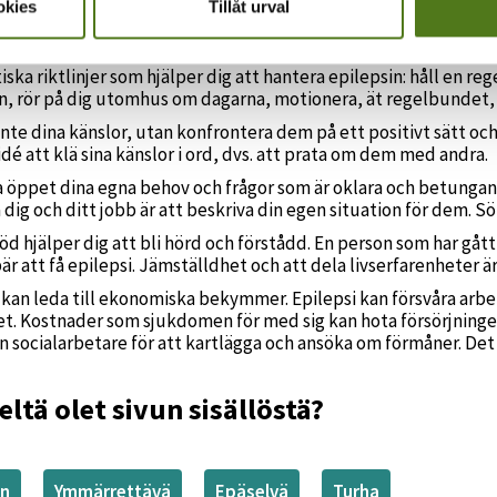
okies
Tillåt urval
kan nuförtiden behandlas effektivt. Det är dock en allvarlig s
ing och engagemang från dig själv.
iska riktlinjer som hjälper dig att hantera epilepsin: håll en reg
 rör på dig utomhus om dagarna, motionera, ät regelbundet, u
inte dina känslor, utan konfrontera dem på ett positivt sätt och 
 idé att klä sina känslor i ord, dvs. att prata om dem med andra.
 öppet dina egna behov och frågor som är oklara och betungan
a dig och ditt jobb är att beskriva din egen situation för dem. S
d hjälper dig att bli hörd och förstådd. En person som har gåt
är att få epilepsi. Jämställdhet och att dela livserfarenheter ä
an leda till ekonomiska bekymmer. Epilepsi kan försvåra arbet
et. Kostnader som sjukdomen för med sig kan hota försörjningen
en socialarbetare för att kartlägga och ansöka om förmåner. Det ä
eltä olet sivun sisällöstä?
en
Ymmärrettävä
Epäselvä
Turha