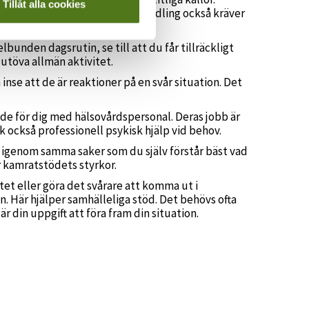
Tillåt alla cookies
jukdom, vars framgångsrika behandling också kräver
elbunden dagsrutin, se till att du får tillräckligt
töva allmän aktivitet.
inse att de är reaktioner på en svår situation. Det
de för dig med hälsovårdspersonal. Deras jobb är
ök också professionell psykisk hjälp vid behov.
t igenom samma saker som du själv förstår bäst vad
r kamratstödets styrkor.
et eller göra det svårare att komma ut i
. Här hjälper samhälleliga stöd. Det behövs ofta
r din uppgift att föra fram din situation.