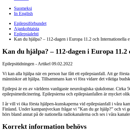
Suomeksi
In English
Epilepsiförbundet
Ajankohtaista
Epilepsialehti
Kan du hjälpa? – 112-dagen i Europa 11.2 och Internationella 
Kan du hjälpa? – 112-dagen i Europa 11.2 o
Epilepsitidningen - Artikel
09.02.2022
Vi kan alla hjälpa när en person har fått ett epilepsianfall. Att ge fö
människor att hjälpa. Tillsammans kan vi föra vidare det viktiga buds
Epilepsi är en av världens vanligaste neurologiska sjukdomar. Cirka 5
epilepsimedicinering. Epilepsierna och epilepsianfallen är mycket olik
I år vill vi öka första hjälpen-kunskaperna vid epilepsianfall i våra 
Finland. Under kampanjveckan frågar vi ”Kan du ge hjälp?” och vi ger 
hörs bland annat på de nationella radiokanalerna och ses i våra kanale
Korrekt information behövs