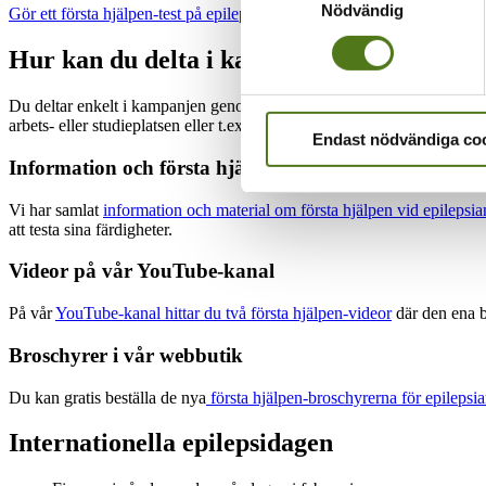
Nödvändig
Gör ett första hjälpen-test på epilepsia.fi
Hur kan du delta i kampanjen?
Du deltar enkelt i kampanjen genom att dela med dig av information om
arbets- eller studieplatsen eller t.ex. inom ramen för dina hobbyer.
#Ep
Endast nödvändiga co
Information och första hjälpen-test på vår webbplats
Vi har samlat
information och material om första hjälpen vid epilepsia
att testa sina färdigheter.
Videor på vår YouTube-kanal
På vår
YouTube-kanal hittar du två första hjälpen-videor
där den ena be
Broschyrer i vår webbutik
Du kan gratis beställa de nya
första hjälpen-broschyrerna för epilepsia
Internationella epilepsidagen