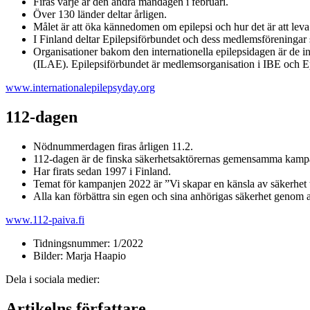
Firas varje år den andra måndagen i februari.
Över 130 länder deltar årligen.
Målet är att öka kännedomen om epilepsi och hur det är att leva
I Finland deltar Epilepsiförbundet och dess medlemsföreningar 
Organisationer bakom den internationella epilepsidagen är de i
(ILAE). Epilepsiförbundet är medlemsorganisation i IBE och Ep
www.internationalepilepsyday.org
112-dagen
Nödnummerdagen firas årligen 11.2.
112-dagen är de finska säkerhetsaktörernas gemensamma kampan
Har firats sedan 1997 i Finland.
Temat för kampanjen 2022 är ”Vi skapar en känsla av säkerhet 
Alla kan förbättra sin egen och sina anhörigas säkerhet genom
www.112-paiva.fi
Tidningsnummer:
1/2022
Bilder:
Marja Haapio
Dela i sociala medier:
Artikelns författare