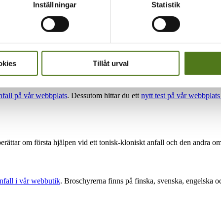
Inställningar
Statistik
 första hjälpen vid epilepsianfall. Vi har utarbetat en mängd olika mat
ilepsyDay #112paiva #JokaSadas #epilepsia
okies
Tillåt urval
nfall på vår webbplats
. Dessutom hittar du ett
nytt test på vår webbplats 
rättar om första hjälpen vid ett tonisk-kloniskt anfall och den andra om f
nfall i vår webbutik
. Broschyrerna finns på finska, svenska, engelska o