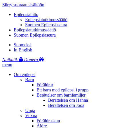
Siirry suoraan sisältöön
Epilepsialiitto
Epilepsiatutkimussäätiö
Suomen Epilepsiaseura
Epilepsiatutkimussäätiö
Suomen Epilepsiaseura
Suomeksi
In English
Nätbutik
Donera
menu
Om epilepsi
Barn
Föräldrar
Ett barn med epilepsi i grupp
Berättelser om barnfamiljer
Berättelsen om Hanna
Berättelsen om Jooa
Unga
Vuxna
Föräldraskap
Äldre