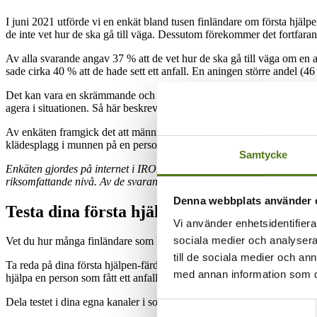
I juni 2021 utförde vi en enkät bland tusen finländare om första hjälpe
de inte vet hur de ska gå till väga. Dessutom förekommer det fortfarand
Av alla svarande angav 37 % att de vet hur de ska gå till väga om en ar
sade cirka 40 % att de hade sett ett anfall. En aningen större andel (46 
Det kan vara en skrämmande och förbryllande upplevelse att se ett epi
agera i situationen. Så här beskrev en svarande situationen: ”Jag skulle
Av enkäten framgick det att människor fortfarande har en del felaktiga u
klädesplagg i munnen på en person som ligger på gatan och har kramper
Samtycke
Enkäten gjordes på internet i IROResearch Oy:s internationella kons
riksomfattande nivå. Av de svarande kände cirka 60 procent inte någon
Denna webbplats använder 
Testa dina första hjälpen-kunskaper
Vi använder enhetsidentifierar
sociala medier och analysera 
Vet du hur många finländare som har epilepsi? Hur känner du igen ett
till de sociala medier och a
Ta reda på dina första hjälpen-färdigheter vid epilepsianfall med test
med annan information som du 
hjälpa en person som fått ett anfall.
Dela testet i dina egna kanaler i sociala medier och utmana andra att g
Samtyckesval