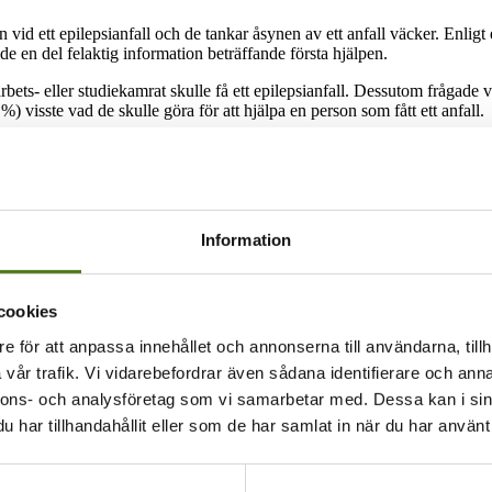
n vid ett epilepsianfall och de tankar åsynen av ett anfall väcker. Enli
e en del felaktig information beträffande första hjälpen.
bets- eller studiekamrat skulle få ett epilepsianfall. Dessutom frågade 
%) visste vad de skulle göra för att hjälpa en person som fått ett anfall.
lepsianfall. Av de svarande som hade sett ett anfall sade 17 % att sit
 vilja säga att jag hjälper och gör de rätta sakerna, men i praktiken skul
ppfattningar om första hjälpen vid ett epilepsianfall. En del av de svara
. Man ska dock inte sätta något i munnen på en person som har ett anfa
Information
umentpanel. Enkäten besvarades av 1 000 finländare och urvalet betonad
 med epilepsi och cirka två procent angav att de har epilepsi. Den sta
cookies
e för att anpassa innehållet och annonserna till användarna, tillh
vår trafik. Vi vidarebefordrar även sådana identifierare och anna
 epilepsianfall och hur kan du hjälpa en person som ligger på marken 
nnons- och analysföretag som vi samarbetar med. Dessa kan i sin
et på vår webbplats. Vi har utvecklat det tillsammans med epilepsiföreni
har tillhandahållit eller som de har samlat in när du har använt 
öra testet. Tack för att du är med och förbättrar säkerheten i vardagen!