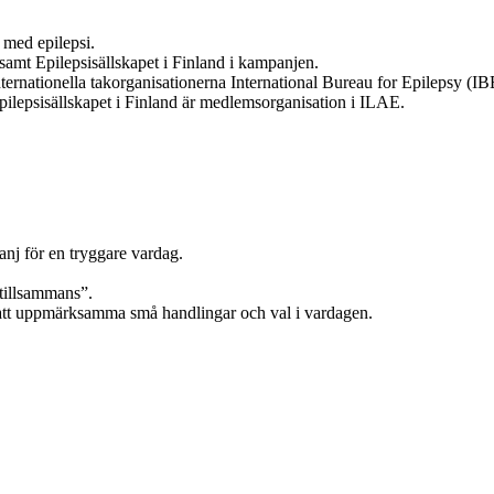
 med epilepsi.
samt Epilepsisällskapet i Finland i kampanjen.
nternationella takorganisationerna International Bureau for Epilepsy (I
ilepsisällskapet i Finland är medlemsorganisation i ILAE.
j för en tryggare vardag.
tillsammans”.
 att uppmärksamma små handlingar och val i vardagen.