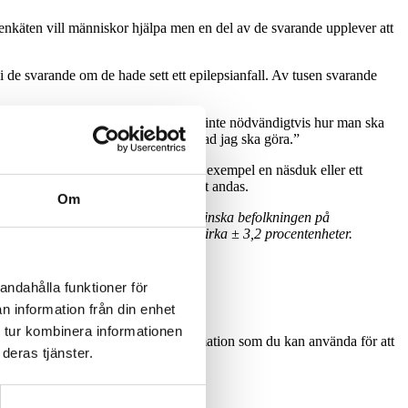
gt enkäten vill människor hjälpa men en del av de svarande upplever att
vi de svarande om de hade sett ett epilepsianfall. Av tusen svarande
uationen hade skrämt dem. Då vet man inte nödvändigtvis hur man ska
le jag säkert få panik och inte veta vad jag ska göra.”
nde berättade att de skulle sätta till exempel en näsduk eller ett
ll eftersom detta gör det svårare att andas.
Om
es så att det skulle motsvara den finska befolkningen på
tistiska felmarginalen är maximalt cirka ± 3,2 procentenheter.
andahålla funktioner för
n information från din enhet
och har kramper?
 tur kombinera informationen
ngarna. Samtidigt får du nyttig information som du kan använda för att
deras tjänster.