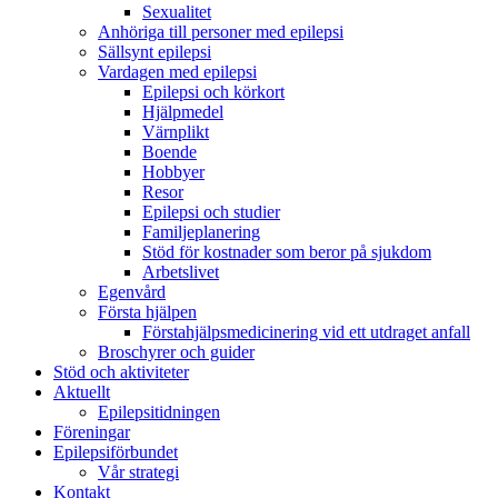
Sexualitet
Anhöriga till personer med epilepsi
Sällsynt epilepsi
Vardagen med epilepsi
Epilepsi och körkort
Hjälpmedel
Värnplikt
Boende
Hobbyer
Resor
Epilepsi och studier
Familjeplanering
Stöd för kostnader som beror på sjukdom
Arbetslivet
Egenvård
Första hjälpen
Förstahjälpsmedicinering vid ett utdraget anfall
Broschyrer och guider
Stöd och aktiviteter
Aktuellt
Epilepsitidningen
Föreningar
Epilepsiförbundet
Vår strategi
Kontakt