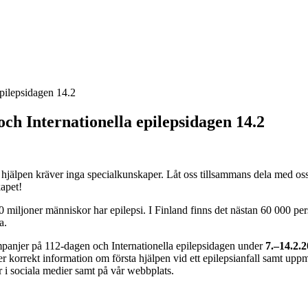
epilepsidagen 14.2
ch Internationella epilepsidagen 14.2
rsta hjälpen kräver inga specialkunskaper. Låt oss tillsammans dela med o
kapet!
0 miljoner människor har epilepsi. I Finland finns det nästan 60 000 p
a.
kampanjer på 112-dagen och Internationella epilepsidagen under
7.–14.2.
korrekt information om första hjälpen vid ett epilepsianfall samt uppm
r i sociala medier samt på vår webbplats.