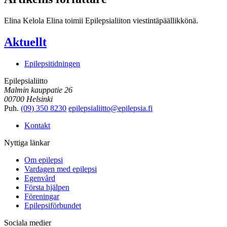
Elina Kelola
Elina toimii Epilepsialiiton viestintäpäällikkönä.
Aktuellt
Epilepsitidningen
Epilepsialiitto
Malmin kauppatie 26
00700 Helsinki
Puh.
(09) 350 8230
epilepsialiitto@epilepsia.fi
Kontakt
Nyttiga länkar
Om epilepsi
Vardagen med epilepsi
Egenvård
Första hjälpen
Föreningar
Epilepsiförbundet
Sociala medier