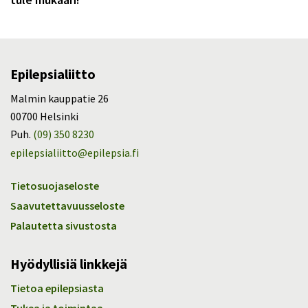
Epilepsialiitto
Malmin kauppatie 26
00700 Helsinki
Puh.
(09) 350 8230
epilepsialiitto@epilepsia.fi
Tietosuojaseloste
Saavutettavuusseloste
Palautetta sivustosta
Hyödyllisiä linkkejä
Tietoa epilepsiasta
Tukea ja toimintaa