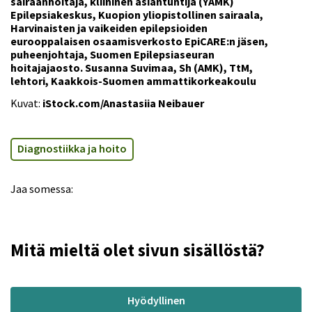
sairaanhoitaja, kliininen asiantuntija (YAMK)
Epilepsiakeskus, Kuopion yliopistollinen sairaala,
Harvinaisten ja vaikeiden epilepsioiden
eurooppalaisen osaamisverkosto EpiCARE:n jäsen,
puheenjohtaja, Suomen Epilepsiaseuran
hoitajajaosto. Susanna Suvimaa, Sh (AMK), TtM,
lehtori, Kaakkois-Suomen ammattikorkeakoulu
Kuvat:
iStock.com/Anastasiia Neibauer
Diagnostiikka ja hoito
Jaa somessa:
Mitä mieltä olet sivun sisällöstä?
Hyödyllinen