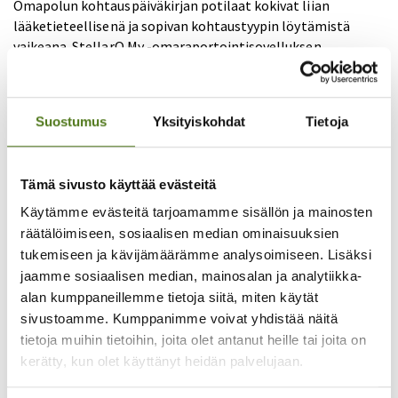
Omapolun kohtauspäiväkirjan potilaat kokivat liian
lääketieteellisenä ja sopivan kohtaustyypin löytämistä
vaikeana. StellarQ My -omaraportointisovelluksen
epilepsian kohtauspäiväkirjan potilaat kokivat olevan
ymmärrettävämpi, koska potilaan oma kohtaustyyppi oli
lisätty sovellukseen yhdessä neurologin kanssa potilaan itse
Suostumus
Yksityiskohdat
Tietoja
valitsemalla nimityksellä. Tämä lisäsi potilaiden
kokemusten mukaan yhteisymmärrystä kohtauksista
keskusteltaessa. ”Nyt neurologi ymmärtää mistä minä
Tämä sivusto käyttää evästeitä
puhun, ja minä ymmärrän mistä neurologi puhuu. Tämä
säästää meidän kaikkien aikaa.”
Käytämme evästeitä tarjoamamme sisällön ja mainosten
räätälöimiseen, sosiaalisen median ominaisuuksien
Yhteenveto
tukemiseen ja kävijämäärämme analysoimiseen. Lisäksi
jaamme sosiaalisen median, mainosalan ja analytiikka-
Digitaaliset sovellukset tukevat epilepsiapotilaiden
alan kumppaneillemme tietoja siitä, miten käytät
omahoitoa. Ne lisäävät turvallisuuden tunnetta,
helpottavat yhteydenpitoa ja tarjoavat keinoja seurata
sivustoamme. Kumppanimme voivat yhdistää näitä
vointia luotettavasti. Erityisesti mahdollisuus käyttää
tietoja muihin tietoihin, joita olet antanut heille tai joita on
viestitoimintoa ja kohtauspäiväkirjaa nousivat potilaiden
kerätty, kun olet käyttänyt heidän palvelujaan.
kokemuksissa keskeisiksi omahoitoa edistäviksi välineiksi.