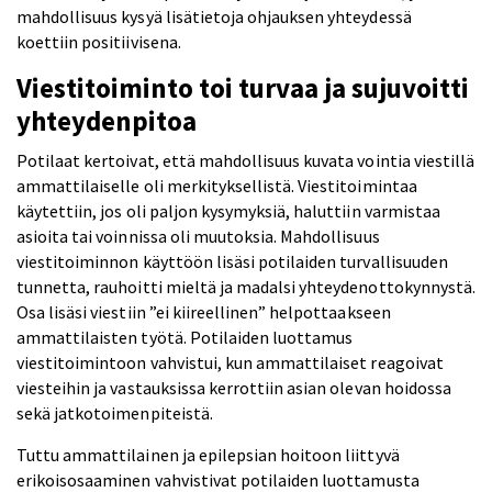
mahdollisuus kysyä lisätietoja ohjauksen yhteydessä
koettiin positiivisena.
Viestitoiminto toi turvaa ja sujuvoitti
yhteydenpitoa
Potilaat kertoivat, että mahdollisuus kuvata vointia viestillä
ammattilaiselle oli merkityksellistä. Viestitoimintaa
käytettiin, jos oli paljon kysymyksiä, haluttiin varmistaa
asioita tai voinnissa oli muutoksia. Mahdollisuus
viestitoiminnon käyttöön lisäsi potilaiden turvallisuuden
tunnetta, rauhoitti mieltä ja madalsi yhteydenottokynnystä.
Osa lisäsi viestiin ”ei kiireellinen” helpottaakseen
ammattilaisten työtä. Potilaiden luottamus
viestitoimintoon vahvistui, kun ammattilaiset reagoivat
viesteihin ja vastauksissa kerrottiin asian olevan hoidossa
sekä jatkotoimenpiteistä.
Tuttu ammattilainen ja epilepsian hoitoon liittyvä
erikoisosaaminen vahvistivat potilaiden luottamusta