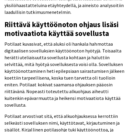
yksilöhaastatteluina etäyhteydellä, ja aineisto analysoitiin
laadullisin tutkimusmenetelmin.
Riittävä käyttöönoton ohjaus lisäsi
motivaatiota käyttää sovellusta
Potilaat kuvasivat, että aluksi oli hankala hahmottaa
digitaalisen sovelluksien käyttöönoton hyötyjä. Toisaalta
herätti uteliaisuutta sovellusta kohtaan ja haluttiin
selvittää, mitä hyötyä sovelluksesta voisi olla. Sovelluksen
käyttöönottaminen heti epilepsiaan sairastumisen jälkeen
koettiin tarpeellisena, koska tuen tarvetta oli tuolloin
eniten. Potilaat kokivat saamansa ohjauksen pääosin
riittävänä. Nopeasti toteutettu alkuohjaus aiheutti
kuitenkin epävarmuutta ja heikensi motivaatiota käyttää
sovellusta.
Potilaat arvostivat sitä, että alkuohjauksessa kerrottiin
selkeästi sovelluksen nimi, käyttötavat, kirjautuminen ja
sisällöt. Kirjallinen potilasohje tuki käyttöönottoa, ja