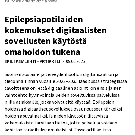
käytöstä omahoidon tukena
Epilepsiapotilaiden
kokemukset digitaalisten
sovellusten käytöstä
omahoidon tukena
EPILEPSIALEHTI - ARTIKKELI
09.06.2026
Suomen sosiaali- ja terveydenhuollon digitalisaation ja
tiedonhallinnan vuosille 2023–2035 laaditussa strategiassa
tavoitteena on, että digitaalinen asiointi on ensisijainen
vaihtoehto hyvinvointialueiden soveltuvissa palveluissa
niille asiakkaille, jotka voivat sitä käyttää. Epilepsian
hoidossa digitaaliset sovellukset ovat nousseet tärkeiksi
hoidon apuvälineiksi, ja niiden käyttöön liittyvistä
kokemuksista tarvitaan tietoa, jotta palveluja voidaan
kehittää tarkoituksenmukaisiksi. Tässä artikkelissa