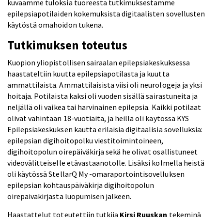
kuvaamme tuloksia tuoreesta tutkimuksestamme
epilepsiapotilaiden kokemuksista digitaalisten sovellusten
käytöstä omahoidon tukena.
Tutkimuksen toteutus
Kuopion yliopistollisen sairaalan epilepsiakeskuksessa
haastateltiin kuutta epilepsiapotilasta ja kuutta
ammattilaista. Ammattilaisista viisi oli neurologeja ja yksi
hoitaja. Potilaista kaksi oli vuoden sisällä sairastuneita ja
neljällä oli vaikea tai harvinainen epilepsia. Kaikki potilaat
olivat vähintään 18-vuotiaita, ja heillä oli käytössä KYS
Epilepsiakeskuksen kautta erilaisia digitaalisia sovelluksia:
epilepsian digihoitopolku viestitoimintoineen,
digihoitopolun oirepäiväkirja sekä he olivat osallistuneet
videovälitteiselle etävastaanotolle. Lisäksi kolmella heistä
oli käytössä StellarQ My -omaraportointisovelluksen
epilepsian kohtauspäiväkirja digihoitopolun
oirepäiväkirjasta luopumisen jälkeen.
Haastattelut toteutettiin tutkija
Kirsi Ruuskan
tekeminä