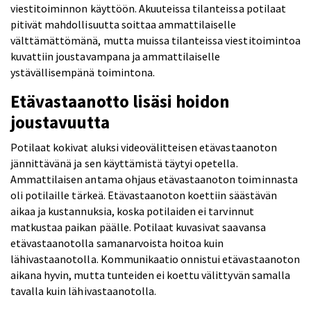
viestitoiminnon käyttöön. Akuuteissa tilanteissa potilaat
pitivät mahdollisuutta soittaa ammattilaiselle
välttämättömänä, mutta muissa tilanteissa viestitoimintoa
kuvattiin joustavampana ja ammattilaiselle
ystävällisempänä toimintona.
Etävastaanotto lisäsi hoidon
joustavuutta
Potilaat kokivat aluksi videovälitteisen etävastaanoton
jännittävänä ja sen käyttämistä täytyi opetella.
Ammattilaisen antama ohjaus etävastaanoton toiminnasta
oli potilaille tärkeä. Etävastaanoton koettiin säästävän
aikaa ja kustannuksia, koska potilaiden ei tarvinnut
matkustaa paikan päälle. Potilaat kuvasivat saavansa
etävastaanotolla samanarvoista hoitoa kuin
lähivastaanotolla. Kommunikaatio onnistui etävastaanoton
aikana hyvin, mutta tunteiden ei koettu välittyvän samalla
tavalla kuin lähivastaanotolla.