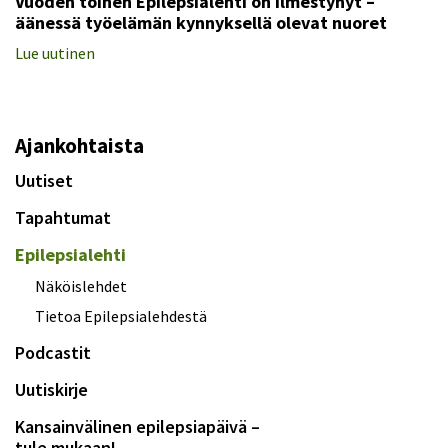
Vuoden toinen Epilepsialehti on ilmestynyt –
äänessä työelämän kynnyksellä olevat nuoret
Lue uutinen
Ajankohtaista
Uutiset
Tapahtumat
Epilepsialehti
Näköislehdet
Tietoa Epilepsialehdestä
Podcastit
Uutiskirje
Kansainvälinen epilepsiapäivä –
tule mukaan!