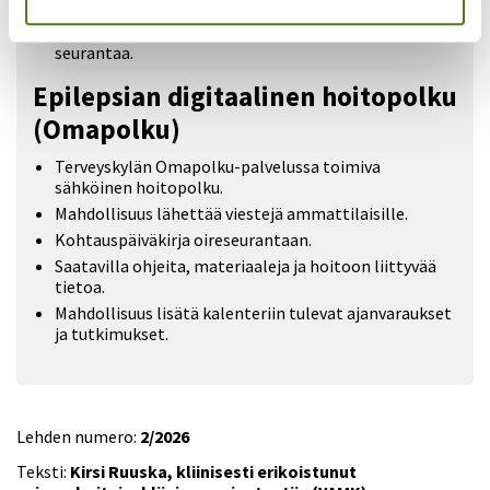
Tiedot integroituvat suoraan ammattilaisten
epilepsiarekisteriin, mikä helpottaa hoidon
seurantaa.
Epilepsian digitaalinen hoitopolku
(Omapolku)
Terveyskylän Omapolku-palvelussa toimiva
sähköinen hoitopolku.
Mahdollisuus lähettää viestejä ammattilaisille.
Kohtauspäiväkirja oireseurantaan.
Saatavilla ohjeita, materiaaleja ja hoitoon liittyvää
tietoa.
Mahdollisuus lisätä kalenteriin tulevat ajanvaraukset
ja tutkimukset.
Lehden numero:
2/2026
Teksti:
Kirsi Ruuska, kliinisesti erikoistunut