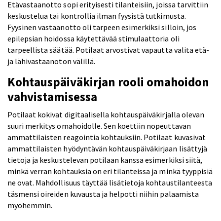
Etävastaanotto sopi erityisesti tilanteisiin, joissa tarvittiin
keskustelua tai kontrollia ilman fyysistä tutkimusta.
Fyysinen vastaanotto oli tarpeen esimerkiksi silloin, jos
epilepsian hoidossa käytettävää stimulaattoria oli
tarpeellista säätää. Potilaat arvostivat vapautta valita etä-
ja lähivastaanoton välillä.
Kohtauspäiväkirjan rooli omahoidon
vahvistamisessa
Potilaat kokivat digitaalisella kohtauspäiväkirjalla olevan
suuri merkitys omahoidolle. Sen koettiin nopeuttavan
ammattilaisten reagointia kohtauksiin. Potilaat kuvasivat
ammattilaisten hyödyntävän kohtauspäiväkirjaan lisättyjä
tietoja ja keskustelevan potilaan kanssa esimerkiksi siitä,
minkä verran kohtauksia on eri tilanteissa ja minkä tyyppisiä
ne ovat. Mahdollisuus täyttää lisätietoja kohtaustilanteesta
täsmensi oireiden kuvausta ja helpotti niihin palaamista
myöhemmin.