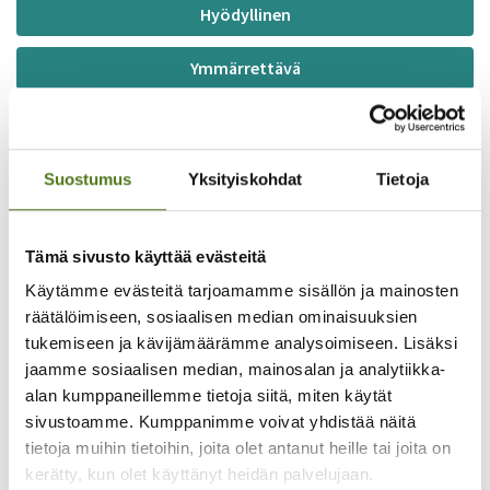
Hyödyllinen
Ymmärrettävä
Epäselvä
Turha
Suostumus
Yksityiskohdat
Tietoja
Yhdistykset
Tämä sivusto käyttää evästeitä
Käytämme evästeitä tarjoamamme sisällön ja mainosten
Tutustu epilepsiayhdistyksiin
räätälöimiseen, sosiaalisen median ominaisuuksien
Etelä-Kymen
tukemiseen ja kävijämäärämme analysoimiseen. Lisäksi
epilepsiayhdistys
jaamme sosiaalisen median, mainosalan ja analytiikka-
Yhdistyksen tapahtumat
alan kumppaneillemme tietoja siitä, miten käytät
Yhdistyksen yhteystiedot
sivustoamme. Kumppanimme voivat yhdistää näitä
tietoja muihin tietoihin, joita olet antanut heille tai joita on
Liity jäseneksi
kerätty, kun olet käyttänyt heidän palvelujaan.