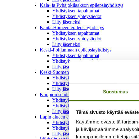
Kala- ja Pyhäjokilaakson epilepsiayhdistys
Yhdistyksen tapahtumat
Yhdistyksen yhteystiedot
Liity jäseneksi
Kanta-Hämeen epilepsiayhdistys
Yhdistyksen tapahtumat
Yhdistyksen yhteystiedot
Liity jäseneksi
Keski-Pohjanmaan epilepsiayhdistys
Yhdistyksen tapahtumat
Yhdistyksen yhteystiedot
Liity jäseneksi
Keski-Suomen epilepsiayhdistys
Yhdistyksen tapahtumat
Yhdistyksen yhteystiedot
Liity jäseneksi
Suostumus
Kuopion seudun epilepsiayhdistys
Yhdistyksen tapahtumat
Yhdistyksen yhteystiedot
Liity jäseneksi
Tämä sivusto käyttää eväste
Lapin alueen epilepsiayhdistys
Käytämme evästeitä tarjoama
Yhdistyksen tapahtumat
Yhdistyksen yhteystiedot
ja kävijämäärämme analysoim
Liity jäseneksi
kumppaneillemme tietoja siitä