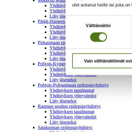
Mikkelin seudun epilepsiayhdistys
olet antanut heille tai joita o
Yhdistyksen tapahtumat
Yhdistyksen yhteystiedot
Liity jäseneksi
Suostumuksen
Päijät-Hämeen epilepsiayhdistys
Välttämätön
valinta
Yhdistyksen tapahtumat
Yhdistyksen yhteystiedot
Liity jäseneksi
Pirkanmaan epilepsiayhdistys
Yhdistyksen tapahtumat
Yhdistyksen yhteystiedot
Liity jäseneksi
Vain välttämättömät ev
Pohjois-Kymen epilepsiayhdistys
Yhdistyksen tapahtumat
Yhdistyksen yhteystiedot
Liity jäseneksi
Pohjois-Pohjanmaan epilepsiayhdistys
Yhdistyksen tapahtumat
Yhdistyksen yhteystiedot
Liity jäseneksi
Rauman seudun epilepsiayhdistys
Yhdistyksen tapahtumat
Yhdistyksen yhteystiedot
Liity jäseneksi
Satakunnan epilepsiayhdistys