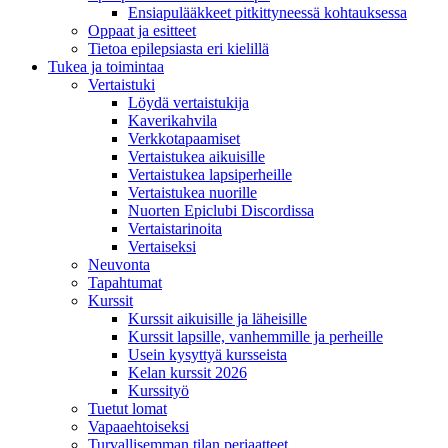
Ensiapulääkkeet pitkittyneessä kohtauksessa
Oppaat ja esitteet
Tietoa epilepsiasta eri kielillä
Tukea ja toimintaa
Vertaistuki
Löydä vertaistukija
Kaverikahvila
Verkkotapaamiset
Vertaistukea aikuisille
Vertaistukea lapsiperheille
Vertaistukea nuorille
Nuorten Epiclubi Discordissa
Vertaistarinoita
Vertaiseksi
Neuvonta
Tapahtumat
Kurssit
Kurssit aikuisille ja läheisille
Kurssit lapsille, vanhemmille ja perheille
Usein kysyttyä kursseista
Kelan kurssit 2026
Kurssityö
Tuetut lomat
Vapaaehtoiseksi
Turvallisemman tilan periaatteet