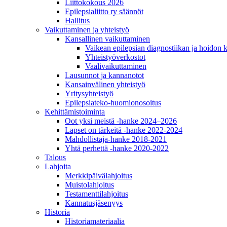
Liittokokous 2026
Epilepsialiitto ry säännöt
Hallitus
Vaikuttaminen ja yhteistyö
Kansallinen vaikuttaminen
Vaikean epilepsian diagnostiikan ja hoidon 
Yhteistyöverkostot
Vaalivaikuttaminen
Lausunnot ja kannanotot
Kansainvälinen yhteistyö
Yritysyhteistyö
Epilepsiateko-huomionosoitus
Kehittämistoiminta
Oot yksi meistä -hanke 2024–2026
Lapset on tärkeitä -hanke 2022-2024
Mahdollistaja-hanke 2018-2021
Yhtä perhettä -hanke 2020-2022
Talous
Lahjoita
Merkkipäivälahjoitus
Muistolahjoitus
Testamenttilahjoitus
Kannatusjäsenyys
Historia
Historiamateriaalia