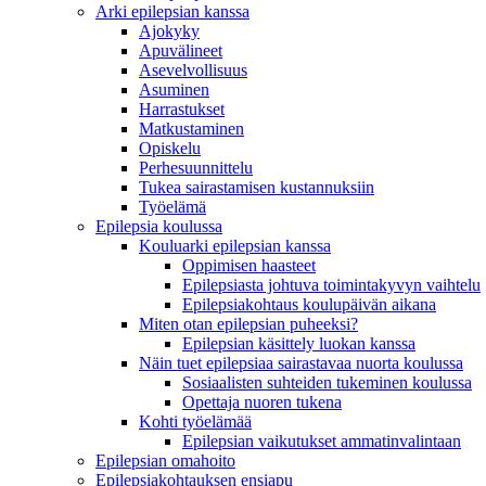
Arki epilepsian kanssa
Ajokyky
Apuvälineet
Asevelvollisuus
Asuminen
Harrastukset
Matkustaminen
Opiskelu
Perhesuunnittelu
Tukea sairastamisen kustannuksiin
Työelämä
Epilepsia koulussa
Kouluarki epilepsian kanssa
Oppimisen haasteet
Epilepsiasta johtuva toimintakyvyn vaihtelu
Epilepsiakohtaus koulupäivän aikana
Miten otan epilepsian puheeksi?
Epilepsian käsittely luokan kanssa
Näin tuet epilepsiaa sairastavaa nuorta koulussa
Sosiaalisten suhteiden tukeminen koulussa
Opettaja nuoren tukena
Kohti työelämää
Epilepsian vaikutukset ammatinvalintaan
Epilepsian omahoito
Epilepsiakohtauksen ensiapu