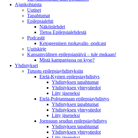
Ajankohtaista
Uutiset
Tapahtumat
Epilepsialehti
Näköislehdet
Tietoa Epilepsialehdestä
Podcastit
Ketogeeninen ruokavalio -podcast
Uutiskirje
Kansainvälinen epilepsiapäivä – tule mukaan!
Mistä kampanjassa on kyse?
Yhdistykset
Tutustu epilepsiayhdistyksiin
Etelä-Kymen epilepsiayhdistys
Yhdistyksen tapahtumat
Yhdistyksen yhteystiedot
Liity jäseneksi
Etelä-Pohjanmaan epilepsiayhdistys
Yhdistyksen tapahtumat
Yhdistyksen yhteystiedot
Liity jäseneksi
Joensuun seudun epilepsiayhdistys
Yhdistyksen tapahtumat
Yhdistyksen yhteystiedot
Liity jäseneksi