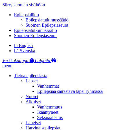
Siirry suoraan sisältöön
Epilepsialiitto
Epilepsiatutkimussäätiö
Suomen Epilepsiaseura
Epilepsiatutkimussäätiö
Suomen Epilepsiaseura
In English
På Svenska
Verkkokauppa
Lahjoita
menu
Tietoa epilepsiasta
Lapset
Vanhemmat
Epilepsiaa sairastava lapsi ryhmässä
Nuoret
Aikuiset
Vanhemmuus
Ikääntyneet
Seksuaalisuus
Läheiset
Harvinaisepilepsiat