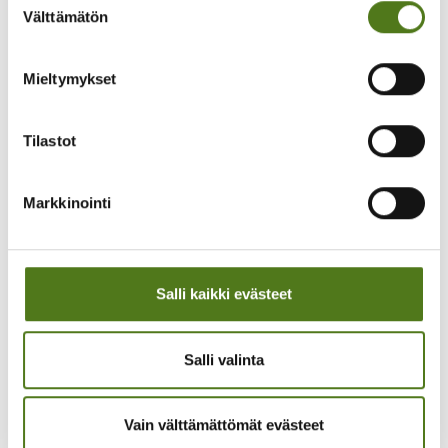
Välttämätön
valinta
Turha
Mieltymykset
Tukea ja toimintaa
Tilastot
Vertaistuki
Markkinointi
Neuvonta
Tapahtumat
Kurssit
Salli kaikki evästeet
Tuetut lomat
Vapaaehtoiseksi
Salli valinta
Turvallisemman tilan
periaatteet
Vain välttämättömät evästeet