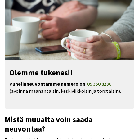
Olemme tukenasi!
Puhelinneuvontamme numero on
09 350 8230
(avoinna maanantaisin, keskiviikkoisin ja torstaisin).
Mistä muualta voin saada
neuvontaa?