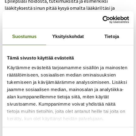
Epilepsiasi hoidosta, tutkimuksista ja esimerkiksi
lääkityksestä sinun pitää kysyä omalta lääkäriltäsi ja
hoitajaltasi. Myöskään juridista neuvontaa meillä ei ole
tarjolla.
Järjestöjen sosiaaliturvaoppaasta
löydät tietoa
Suostumus
Yksityiskohdat
Tietoja
pitkäaikaissairaiden ja vammaisten ihmisten palveluista ja
tukimuodoista.
Tämä sivusto käyttää evästeitä
Tutustu ja tule mukaan myös eri teemoista järjestettäviin
maksuttomiin
verkkotapaamisiin
.
Käytämme evästeitä tarjoamamme sisällön ja mainosten
räätälöimiseen, sosiaalisen median ominaisuuksien
Mitä mieltä olet sivun sisällöstä?
tukemiseen ja kävijämäärämme analysoimiseen. Lisäksi
jaamme sosiaalisen median, mainosalan ja analytiikka-
alan kumppaneillemme tietoja siitä, miten käytät
sivustoamme. Kumppanimme voivat yhdistää näitä
Hyödyllinen
tietoja muihin tietoihin, joita olet antanut heille tai joita on
kerätty, kun olet käyttänyt heidän palvelujaan.
Ymmärrettävä
Epäselvä
Suostumuksen