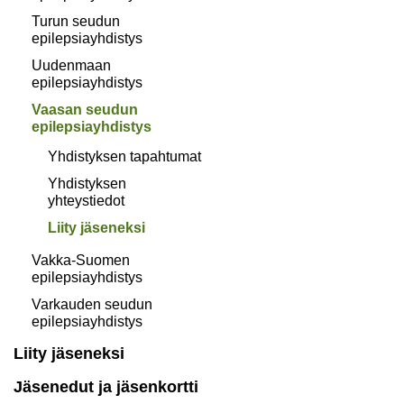
Turun seudun
epilepsiayhdistys
Uudenmaan
epilepsiayhdistys
Vaasan seudun
epilepsiayhdistys
Yhdistyksen tapahtumat
Yhdistyksen
yhteystiedot
Liity jäseneksi
Vakka-Suomen
epilepsiayhdistys
Varkauden seudun
epilepsiayhdistys
Liity jäseneksi
Jäsenedut ja jäsenkortti