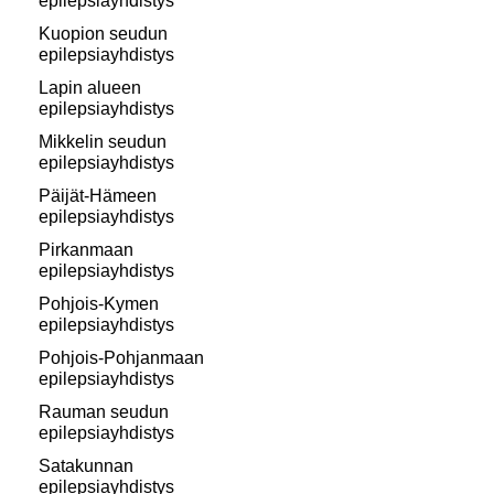
epilepsiayhdistys
Kuopion seudun
epilepsiayhdistys
Lapin alueen
epilepsiayhdistys
Mikkelin seudun
epilepsiayhdistys
Päijät-Hämeen
epilepsiayhdistys
Pirkanmaan
epilepsiayhdistys
Pohjois-Kymen
epilepsiayhdistys
Pohjois-Pohjanmaan
epilepsiayhdistys
Rauman seudun
epilepsiayhdistys
Satakunnan
epilepsiayhdistys