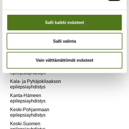
Yhdistykset
Salli kaikki evästeet
Tutustu
epilepsiayhdistyksiin
Etelä-Kymen
Salli valinta
epilepsiayhdistys
Etelä-Pohjanmaan
epilepsiayhdistys
Vain välttämättömät evästeet
Joensuun seudun
epilepsiayhdistys
Kala- ja Pyhäjokilaakson
epilepsiayhdistys
Kanta-Hämeen
epilepsiayhdistys
Keski-Pohjanmaan
epilepsiayhdistys
Keski-Suomen