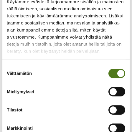
Käytämme evästeitä tarjoamamme sisällön ja mainosten
räätälöimiseen, sosiaalisen median ominaisuuksien
tukemiseen ja kävijämäärämme analysoimiseen. Lisäksi
jaamme sosiaalisen median, mainosalan ja analytiikka-
alan kumppaneillemme tietoja siitä, miten käytät
sivustoamme. Kumppanimme voivat yhdistää näitä
tietoja muihin tietoihin, joita olet antanut heille tai joita on
kerätty, kun olet käyttänyt heidän palvelujaan.
Mitä mieltä olet sivun sisällöstä?
Suostumuksen
Välttämätön
valinta
Hyödyllinen
Mieltymykset
Ymmärrettävä
Epäselvä
Tilastot
Turha
Markkinointi