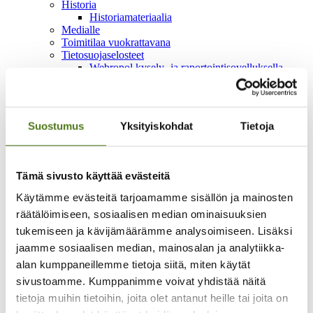
Historia
Historiamateriaalia
Medialle
Toimitilaa vuokrattavana
Tietosuojaselosteet
Webropol kysely- ja raportointisovelluksella
tehtyjen kyselyiden tietosuojaseloste
Epilepsialehden tietosuojaseloste
Jäsenrekisterin tietosuojaseloste
Koulutus- ja tapahtumarekisterin tietosuojaseloste
Suostumus
Yksityiskohdat
Tietoja
Kurssien tietosuojaseloste
Kannatusjäsenrekisterin tietosuojaseloste
Uutiskirjeen tietosuojaseloste
Verkkosivujen tietosuojaseloste
Tämä sivusto käyttää evästeitä
Saavutettavuusseloste
Yhteystiedot
Käytämme evästeitä tarjoamamme sisällön ja mainosten
Laskutusosoitteet
räätälöimiseen, sosiaalisen median ominaisuuksien
Yhdistysten yhteystiedot
tukemiseen ja kävijämäärämme analysoimiseen. Lisäksi
In English
jaamme sosiaalisen median, mainosalan ja analytiikka-
På Svenska
alan kumppaneillemme tietoja siitä, miten käytät
Epilepsialiitto
sivustoamme. Kumppanimme voivat yhdistää näitä
Yhdistykset
tietoja muihin tietoihin, joita olet antanut heille tai joita on
Tutustu epilepsiayhdistyksiin