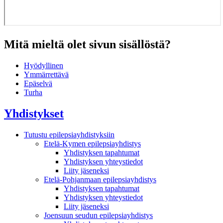
Mitä mieltä olet sivun sisällöstä?
Hyödyllinen
Ymmärrettävä
Epäselvä
Turha
Yhdistykset
Tutustu epilepsiayhdistyksiin
Etelä-Kymen epilepsiayhdistys
Yhdistyksen tapahtumat
Yhdistyksen yhteystiedot
Liity jäseneksi
Etelä-Pohjanmaan epilepsiayhdistys
Yhdistyksen tapahtumat
Yhdistyksen yhteystiedot
Liity jäseneksi
Joensuun seudun epilepsiayhdistys