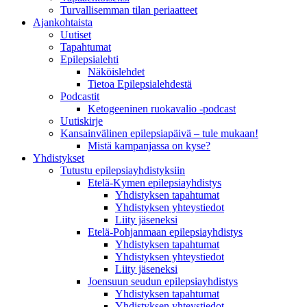
Turvallisemman tilan periaatteet
Ajankohtaista
Uutiset
Tapahtumat
Epilepsialehti
Näköislehdet
Tietoa Epilepsialehdestä
Podcastit
Ketogeeninen ruokavalio -podcast
Uutiskirje
Kansainvälinen epilepsiapäivä – tule mukaan!
Mistä kampanjassa on kyse?
Yhdistykset
Tutustu epilepsiayhdistyksiin
Etelä-Kymen epilepsiayhdistys
Yhdistyksen tapahtumat
Yhdistyksen yhteystiedot
Liity jäseneksi
Etelä-Pohjanmaan epilepsiayhdistys
Yhdistyksen tapahtumat
Yhdistyksen yhteystiedot
Liity jäseneksi
Joensuun seudun epilepsiayhdistys
Yhdistyksen tapahtumat
Yhdistyksen yhteystiedot