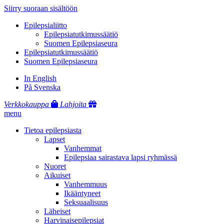
Siirry suoraan sisältöön
Epilepsialiitto
Epilepsiatutkimussäätiö
Suomen Epilepsiaseura
Epilepsiatutkimussäätiö
Suomen Epilepsiaseura
In English
På Svenska
Verkkokauppa
Lahjoita
menu
Tietoa epilepsiasta
Lapset
Vanhemmat
Epilepsiaa sairastava lapsi ryhmässä
Nuoret
Aikuiset
Vanhemmuus
Ikääntyneet
Seksuaalisuus
Läheiset
Harvinaisepilepsiat