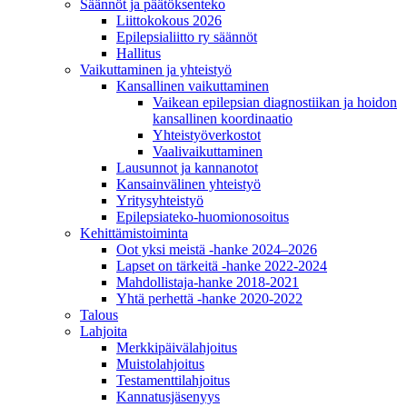
Säännöt ja päätöksenteko
Liittokokous 2026
Epilepsialiitto ry säännöt
Hallitus
Vaikuttaminen ja yhteistyö
Kansallinen vaikuttaminen
Vaikean epilepsian diagnostiikan ja hoidon
kansallinen koordinaatio
Yhteistyöverkostot
Vaalivaikuttaminen
Lausunnot ja kannanotot
Kansainvälinen yhteistyö
Yritysyhteistyö
Epilepsiateko-huomionosoitus
Kehittämistoiminta
Oot yksi meistä -hanke 2024–2026
Lapset on tärkeitä -hanke 2022-2024
Mahdollistaja-hanke 2018-2021
Yhtä perhettä -hanke 2020-2022
Talous
Lahjoita
Merkkipäivälahjoitus
Muistolahjoitus
Testamenttilahjoitus
Kannatusjäsenyys