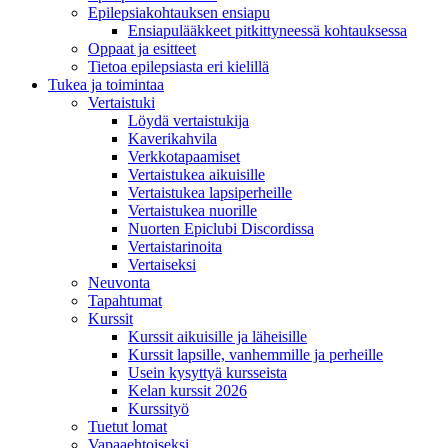
Epilepsiakohtauksen ensiapu
Ensiapulääkkeet pitkittyneessä kohtauksessa
Oppaat ja esitteet
Tietoa epilepsiasta eri kielillä
Tukea ja toimintaa
Vertaistuki
Löydä vertaistukija
Kaverikahvila
Verkkotapaamiset
Vertaistukea aikuisille
Vertaistukea lapsiperheille
Vertaistukea nuorille
Nuorten Epiclubi Discordissa
Vertaistarinoita
Vertaiseksi
Neuvonta
Tapahtumat
Kurssit
Kurssit aikuisille ja läheisille
Kurssit lapsille, vanhemmille ja perheille
Usein kysyttyä kursseista
Kelan kurssit 2026
Kurssityö
Tuetut lomat
Vapaaehtoiseksi