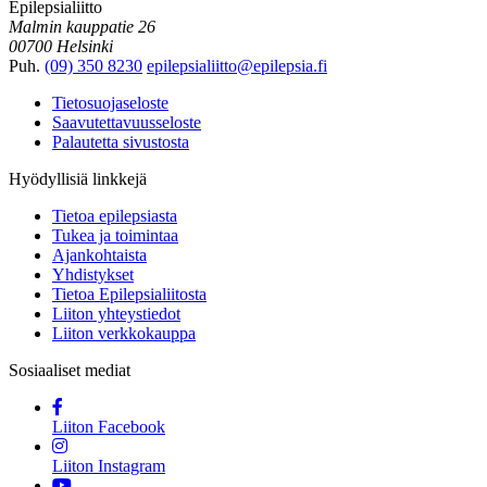
Epilepsialiitto
Malmin kauppatie 26
00700 Helsinki
Puh.
(09) 350 8230
epilepsialiitto@epilepsia.fi
Tietosuojaseloste
Saavutettavuusseloste
Palautetta sivustosta
Hyödyllisiä linkkejä
Tietoa epilepsiasta
Tukea ja toimintaa
Ajankohtaista
Yhdistykset
Tietoa Epilepsialiitosta
Liiton yhteystiedot
Liiton verkkokauppa
Sosiaaliset mediat
Liiton Facebook
Liiton Instagram