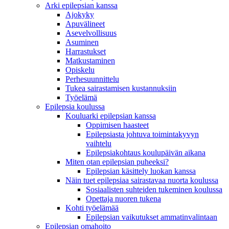
Arki epilepsian kanssa
Ajokyky
Apuvälineet
Asevelvollisuus
Asuminen
Harrastukset
Matkustaminen
Opiskelu
Perhesuunnittelu
Tukea sairastamisen kustannuksiin
Työelämä
Epilepsia koulussa
Kouluarki epilepsian kanssa
Oppimisen haasteet
Epilepsiasta johtuva toimintakyvyn
vaihtelu
Epilepsiakohtaus koulupäivän aikana
Miten otan epilepsian puheeksi?
Epilepsian käsittely luokan kanssa
Näin tuet epilepsiaa sairastavaa nuorta koulussa
Sosiaalisten suhteiden tukeminen koulussa
Opettaja nuoren tukena
Kohti työelämää
Epilepsian vaikutukset ammatinvalintaan
Epilepsian omahoito