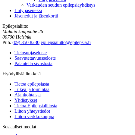
Varkauden seudun epilepsiayhdistys
Liity jäseneksi
Jäsenedut ja jäsenkortti
Epilepsialiitto
Malmin kauppatie 26
00700 Helsinki
Puh.
(09) 350 8230
epilepsialiitto@epilepsia.fi
Tietosuojaseloste
Saavutettavuusseloste
Palautetta sivustosta
Hyödyllisiä linkkejä
Tietoa epilepsiasta
Tukea ja toimintaa
Ajankohtaista
Yhdistykset
Tietoa Epilepsialiitosta
Liiton yhteystiedot
Liiton verkkokauppa
Sosiaaliset mediat