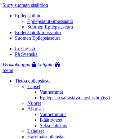
Siirry suoraan sisältöön
Epilepsialiitto
Epilepsiatutkimussäätiö
Suomen Epilepsiaseura
Epilepsiatutkimussäätiö
Suomen Epilepsiaseura
In English
På Svenska
Verkkokauppa
Lahjoita
menu
Tietoa epilepsiasta
Lapset
Vanhemmat
Epilepsiaa sairastava lapsi ryhmässä
Nuoret
Aikuiset
Vanhemmuus
Ikääntyneet
Seksuaalisuus
Läheiset
Harvinaisepilepsiat