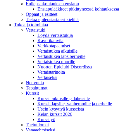
Epilepsiakohtauksen ensiapu
Ensiapulääkkeet pitkittyneessä kohtauksessa
Oppaat ja esitteet
Tietoa epilepsiasta eri kielillä
Tukea ja toimintaa
Vertaistuki
Löydä vertaistukija
Kaverikahvila
Verkkotapaamiset
Vertaistukea aikuisille
Vertaistukea lapsiperheille
Vertaistukea nuorille
Nuorten Epiclubi Discordissa
Vertaistarinoita
Vertaiseksi
Neuvonta
Tapahtumat
Kurssit
Kurssit aikuisille ja läheisille
Kurssit lapsille, vanhemmille ja perheille
Usein kysyttyä kursseista
Kelan kurssit 2026
Kurssityö
Tuetut lomat
Vapaaehtoiseksi