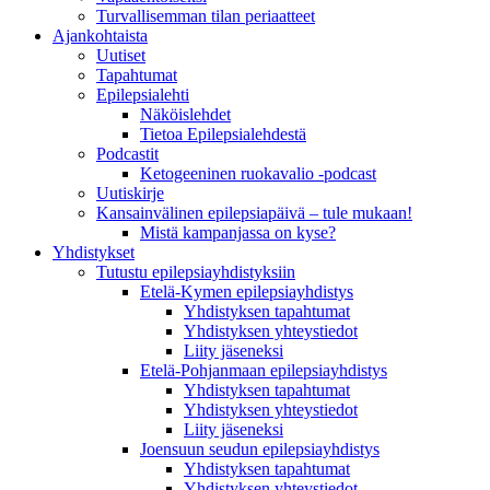
Turvallisemman tilan periaatteet
Ajankohtaista
Uutiset
Tapahtumat
Epilepsialehti
Näköislehdet
Tietoa Epilepsialehdestä
Podcastit
Ketogeeninen ruokavalio -podcast
Uutiskirje
Kansainvälinen epilepsiapäivä – tule mukaan!
Mistä kampanjassa on kyse?
Yhdistykset
Tutustu epilepsiayhdistyksiin
Etelä-Kymen epilepsiayhdistys
Yhdistyksen tapahtumat
Yhdistyksen yhteystiedot
Liity jäseneksi
Etelä-Pohjanmaan epilepsiayhdistys
Yhdistyksen tapahtumat
Yhdistyksen yhteystiedot
Liity jäseneksi
Joensuun seudun epilepsiayhdistys
Yhdistyksen tapahtumat
Yhdistyksen yhteystiedot