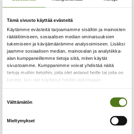
Säännöt ja päätöksenteko
Liittokokous 2026
Epilepsialiitto ry säännöt
Hallitus
Tämä sivusto käyttää evästeitä
Vaikuttaminen ja yhteistyö
Kansallinen vaikuttaminen
Käytämme evästeitä tarjoamamme sisällön ja mainosten
Vaikean epilepsian diagnostiikan ja hoidon
räätälöimiseen, sosiaalisen median ominaisuuksien
kansallinen koordinaatio
tukemiseen ja kävijämäärämme analysoimiseen. Lisäksi
Yhteistyöverkostot
Vaalivaikuttaminen
jaamme sosiaalisen median, mainosalan ja analytiikka-
Lausunnot ja kannanotot
alan kumppaneillemme tietoja siitä, miten käytät
Kansainvälinen yhteistyö
sivustoamme. Kumppanimme voivat yhdistää näitä
Yritysyhteistyö
Epilepsiateko-huomionosoitus
tietoja muihin tietoihin, joita olet antanut heille tai joita on
Kehittämistoiminta
kerätty, kun olet käyttänyt heidän palvelujaan.
Oot yksi meistä -hanke 2024–2026
Lapset on tärkeitä -hanke 2022-2024
Mahdollistaja-hanke 2018-2021
Suostumuksen
Yhtä perhettä -hanke 2020-2022
Välttämätön
valinta
Talous
Lahjoita
Merkkipäivälahjoitus
Muistolahjoitus
Mieltymykset
Testamenttilahjoitus
Kannatusjäsenyys