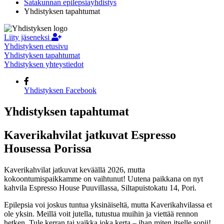
Satakunnan epilepsiayhdistys
Yhdistyksen tapahtumat
Liity jäseneksi
Yhdistyksen etusivu
Yhdistyksen tapahtumat
Yhdistyksen yhteystiedot
Yhdistyksen Facebook
Yhdistyksen tapahtumat
Kaverikahvilat jatkuvat Espresso
Housessa Porissa
Kaverikahvilat jatkuvat keväällä 2026, mutta
kokoontumispaikkamme on vaihtunut! Uutena paikkana on nyt
kahvila Espresso House Puuvillassa, Siltapuistokatu 14, Pori.
Epilepsia voi joskus tuntua yksinäiseltä, mutta Kaverikahvilassa et
ole yksin. Meillä voit jutella, tutustua muihin ja viettää rennon
hetken. Tule kerran tai vaikka joka kerta – ihan miten itselle sopii!