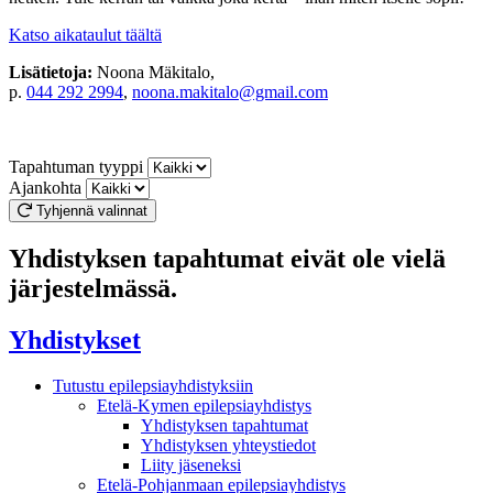
Katso aikataulut täältä
Lisätietoja:
Noona Mäkitalo,
p.
044 292 2994
,
noona.makitalo@gmail.com
Tapahtuman tyyppi
Ajankohta
Tyhjennä valinnat
Yhdistyksen tapahtumat eivät ole vielä
järjestelmässä.
Yhdistykset
Tutustu epilepsiayhdistyksiin
Etelä-Kymen epilepsiayhdistys
Yhdistyksen tapahtumat
Yhdistyksen yhteystiedot
Liity jäseneksi
Etelä-Pohjanmaan epilepsiayhdistys