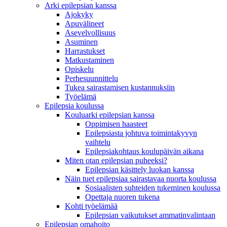
Arki epilepsian kanssa
Ajokyky
Apuvälineet
Asevelvollisuus
Asuminen
Harrastukset
Matkustaminen
Opiskelu
Perhesuunnittelu
Tukea sairastamisen kustannuksiin
Työelämä
Epilepsia koulussa
Kouluarki epilepsian kanssa
Oppimisen haasteet
Epilepsiasta johtuva toimintakyvyn
vaihtelu
Epilepsiakohtaus koulupäivän aikana
Miten otan epilepsian puheeksi?
Epilepsian käsittely luokan kanssa
Näin tuet epilepsiaa sairastavaa nuorta koulussa
Sosiaalisten suhteiden tukeminen koulussa
Opettaja nuoren tukena
Kohti työelämää
Epilepsian vaikutukset ammatinvalintaan
Epilepsian omahoito