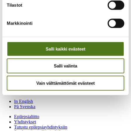
Historia
Tilastot
Historiamateriaalia
Medialle
Toimitilaa vuokrattavana
Tietosuojaselosteet
Markkinointi
Webropol kysely- ja raportointisovelluksella
tehtyjen kyselyiden tietosuojaseloste
Epilepsialehden tietosuojaseloste
Jäsenrekisterin tietosuojaseloste
Salli kaikki evästeet
Koulutus- ja tapahtumarekisterin tietosuojaseloste
Kurssien tietosuojaseloste
Kannatusjäsenrekisterin tietosuojaseloste
Uutiskirjeen tietosuojaseloste
Salli valinta
Verkkosivujen tietosuojaseloste
Saavutettavuusseloste
Yhteystiedot
Vain välttämättömät evästeet
Laskutusosoitteet
Yhdistysten yhteystiedot
In English
På Svenska
Epilepsialiitto
Yhdistykset
Tutustu epilepsiayhdistyksiin