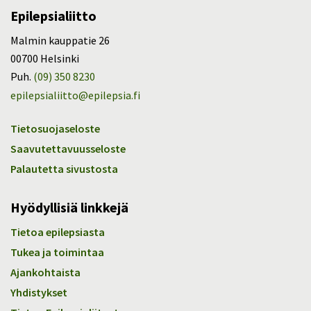
Epilepsialiitto
Malmin kauppatie 26
00700 Helsinki
Puh.
(09) 350 8230
epilepsialiitto@epilepsia.fi
Tietosuojaseloste
Saavutettavuusseloste
Palautetta sivustosta
Hyödyllisiä linkkejä
Tietoa epilepsiasta
Tukea ja toimintaa
Ajankohtaista
Yhdistykset