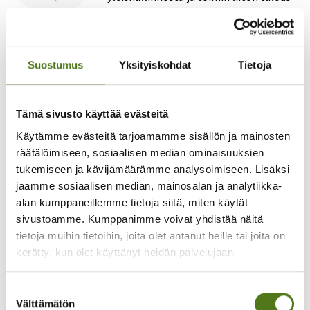
ja henkilöstöhallinnon asiantuntijana.
050 365 1464
Lähetä Whatsappia
Suostumus
Yksityiskohdat
Tietoja
lauriina.perajarvi@​epilepsia.fi
Tämä sivusto käyttää evästeitä
Käytämme evästeitä tarjoamamme sisällön ja mainosten
Paula Sorjonen
räätälöimiseen, sosiaalisen median ominaisuuksien
erityisasiantuntija
tukemiseen ja kävijämäärämme analysoimiseen. Lisäksi
Vastaan harvinaisiin ja vaikeisiin
jaamme sosiaalisen median, mainosalan ja analytiikka-
epilepsioihin liittyvästä vertaistuki- ja
alan kumppaneillemme tietoja siitä, miten käytät
kurssitoiminnasta ja sen
sivustoamme. Kumppanimme voivat yhdistää näitä
kehittämisestä. Teen asiakkaiden
tietoja muihin tietoihin, joita olet antanut heille tai joita on
ohjausta ja neuvontaa.
kerätty, kun olet käyttänyt heidän palvelujaan.
040 921 0976
Suostumuksen
Lähetä Whatsappia
Välttämätön
valinta