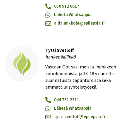
050 512 6617
Lähetä Whatsappia
aida.mikkola@​epilepsia.fi
Tytti Svetloff
hankepäällikkö
Vastaan Oot yksi meistä -hankkeen
koordinoinnista ja 13-18 v nuorille
suunnatuista tapahtumista sekä
ammattilaisyhteistyöstä.
044 731 2311
Lähetä Whatsappia
tytti.svetloff@​epilepsia.fi