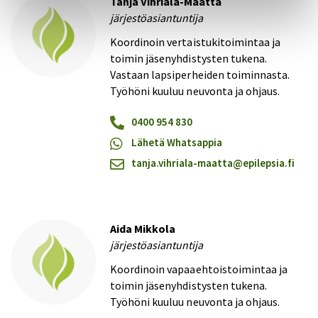
Tanja Vihriälä-Määttä
järjestöasiantuntija
Koordinoin vertaistukitoimintaa ja
toimin jäsenyhdistysten tukena.
Vastaan lapsiperheiden toiminnasta.
Työhöni kuuluu neuvonta ja ohjaus.
0400 954 830
Lähetä Whatsappia
tanja.vihriala-maatta@​epilepsia.fi
Aida Mikkola
järjestöasiantuntija
Koordinoin vapaaehtoistoimintaa ja
toimin jäsenyhdistysten tukena.
Työhöni kuuluu neuvonta ja ohjaus.