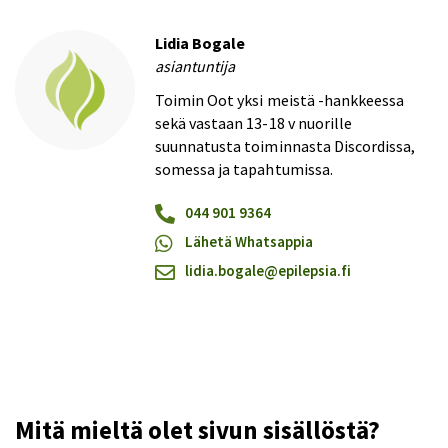
Lidia Bogale
asiantuntija
Toimin Oot yksi meistä -hankkeessa
sekä vastaan 13-18 v nuorille
suunnatusta toiminnasta Discordissa,
somessa ja tapahtumissa.
044 901 9364
Lähetä Whatsappia
lidia.bogale@​epilepsia.fi
Mitä mieltä olet sivun sisällöstä?