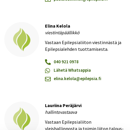
Elina Kelola
viestintäpäällikkö
Vastaan Epilepsialiiton viestinnästä ja
Epilepsialehden tuottamisesta.
040 921 0978
Lähetä Whatsappia
elina.kelola@​epilepsia.fi
Lauriina Peräjärvi
hallintovastaava
Vastaan Epilepsialiiton
yleishallinnosta ja toimin liiton talous-