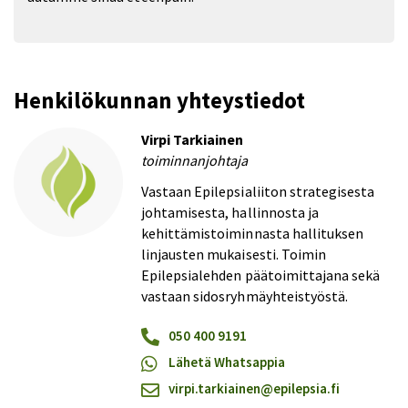
Henkilökunnan yhteystiedot
Virpi Tarkiainen
toiminnanjohtaja
Vastaan Epilepsialiiton strategisesta
johtamisesta, hallinnosta ja
kehittämistoiminnasta hallituksen
linjausten mukaisesti. Toimin
Epilepsialehden päätoimittajana sekä
vastaan sidosryhmäyhteistyöstä.
050 400 9191
Lähetä Whatsappia
virpi.tarkiainen@​epilepsia.fi