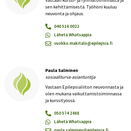
Vastaan kurssi- ja ryhmätoiminnasta ja
sen kehittämisestä. Työhöni kuuluu
neuvonta ja ohjaus.
040 516 0022
Lähetä Whatsappia
vuokko.makitalo@​epilepsia.fi
Paula Salminen
sosiaaliturva-asiantuntija
Vastaan Epilepsialiiton neuvonnasta ja
olen mukana vaikuttamistoiminnassa
ja kurssityössä.
050 574 2488
Lähetä Whatsappia
paula.salminen@​epilepsia.fi