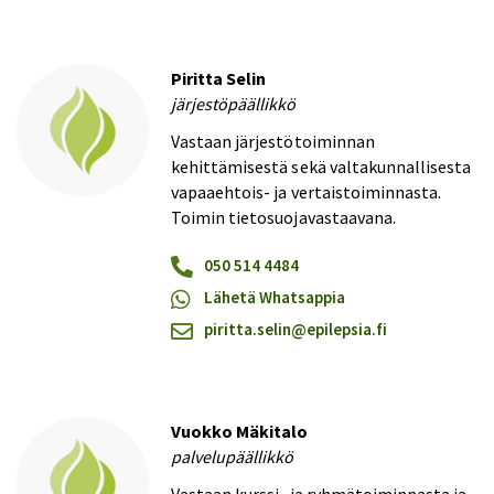
Piritta Selin
järjestöpäällikkö
Vastaan järjestötoiminnan
kehittämisestä sekä valtakunnallisesta
vapaaehtois- ja vertaistoiminnasta.
Toimin tietosuojavastaavana.
050 514 4484
Lähetä Whatsappia
piritta.selin@​epilepsia.fi
Vuokko Mäkitalo
palvelupäällikkö