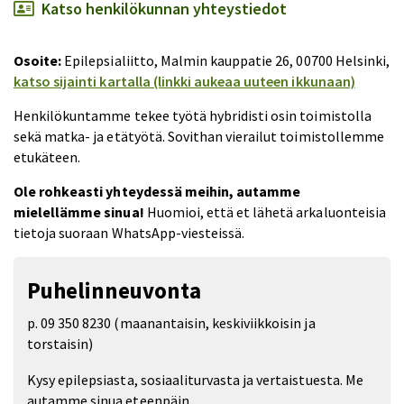
Katso henkilökunnan yhteystiedot
Osoite:
Epilepsialiitto, Malmin kauppatie 26, 00700 Helsinki,
katso sijainti kartalla (linkki aukeaa uuteen ikkunaan)
Henkilökuntamme tekee työtä hybridisti osin toimistolla
sekä matka- ja etätyötä. Sovithan vierailut toimistollemme
etukäteen.
Ole rohkeasti yhteydessä meihin, autamme
mielellämme sinua!
Huomioi, että et lähetä arkaluonteisia
tietoja suoraan WhatsApp-viesteissä.
Puhelinneuvonta
p. 09 350 8230 (maanantaisin, keskiviikkoisin ja
torstaisin)
Kysy epilepsiasta, sosiaaliturvasta ja vertaistuesta. Me
autamme sinua eteenpäin.