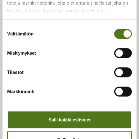
Saavutettavuusseloste
tietoja muihin tietoihin, joita olet antanut heille tai joita on
Palautetta sivustosta
kerätty, kun olet käyttänyt heidän palvelujaan.
Hyödyllisiä linkkejä
Suostumuksen
Välttämätön
valinta
Tietoa epilepsiasta
Tukea ja toimintaa
Mieltymykset
Ajankohtaista
Yhdistykset
Tilastot
Tietoa Epilepsialiitosta
Liiton yhteystiedot
Liiton verkkokauppa
Markkinointi
Sosiaaliset mediat
Salli kaikki evästeet
Liiton Facebook
Liiton Instagram