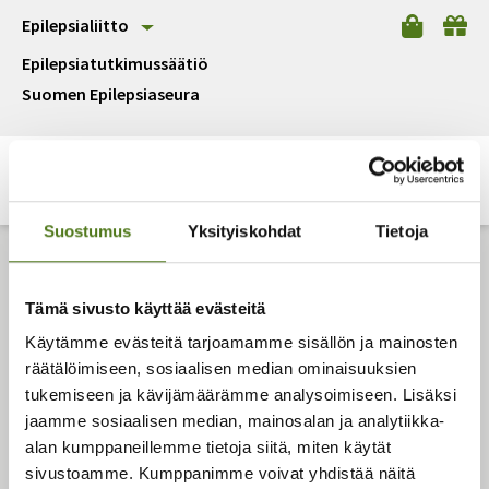
Epilepsialiitto
Epilepsiatutkimussäätiö
Suomen Epilepsiaseura
Suostumus
Yksityiskohdat
Tietoja
Epilepsialiitto
Tämä sivusto käyttää evästeitä
Malmin kauppatie 26
Käytämme evästeitä tarjoamamme sisällön ja mainosten
00700 Helsinki
räätälöimiseen, sosiaalisen median ominaisuuksien
Puh.
(09) 350 8230
tukemiseen ja kävijämäärämme analysoimiseen. Lisäksi
epilepsialiitto@epilepsia.fi
jaamme sosiaalisen median, mainosalan ja analytiikka-
alan kumppaneillemme tietoja siitä, miten käytät
Tietosuojaseloste
sivustoamme. Kumppanimme voivat yhdistää näitä