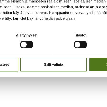
mme sisällön ja mainosten räätälöimiseen, sosiaalisen median
iseen. Lisäksi jaamme sosiaalisen median, mainosalan ja analy
Tuettu Veikkauksen tuotoilla
, miten käytät sivustoamme. Kumppanimme voivat yhdistää näitä t
n kerätty, kun olet käyttänyt heidän palvelujaan.
Mieltymykset
Tilastot
ästeet
Salli valinta