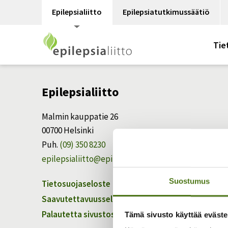
Epilepsialiitto
Epilepsiatutkimussäätiö
Tie
Epilepsialiitto
Malmin kauppatie 26
00700 Helsinki
Puh.
(09) 350 8230
epilepsialiitto@epilepsia.fi
Suostumus
Tietosuojaseloste
Saavutettavuusseloste
Palautetta sivustosta
Tämä sivusto käyttää eväste