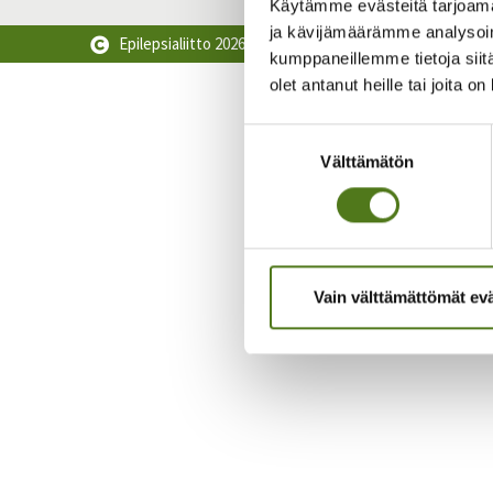
Käytämme evästeitä tarjoama
ja kävijämäärämme analysoim
Epilepsialiitto
2026
kumppaneillemme tietoja siitä
olet antanut heille tai joita o
Suostumuksen
Välttämätön
valinta
Vain välttämättömät ev