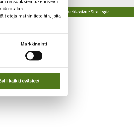
 ominaisuuksien tukemiseen
tiikka-alan
Verkkosivut:
Site Logic
ietoja muihin tietoihin, joita
Markkinointi
Salli kaikki evästeet