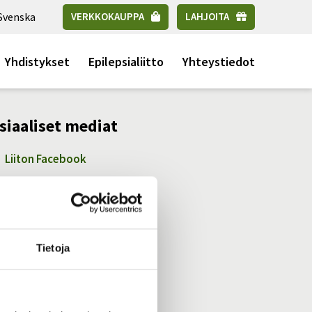
Svenska
VERKKOKAUPPA
LAHJOITA
Yhdistykset
Epilepsialiitto
Yhteystiedot
siaaliset mediat
Liiton Facebook
Liiton Instagram
Liiton YouTube
Tietoja
Liiton LinkedIn