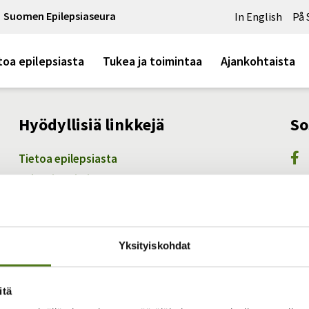
Suomen Epilepsiaseura
In English
På 
toa epilepsiasta
Tukea ja toimintaa
Ajankohtaista
Hyödyllisiä linkkejä
So
Tietoa epilepsiasta
Tukea ja toimintaa
Ajankohtaista
Yhdistykset
Tietoa Epilepsialiitosta
Yksityiskohdat
Liiton yhteystiedot
Liiton verkkokauppa
itä