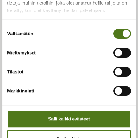
Saavutettavuusseloste
tietoja muihin tietoihin, joita olet antanut heille tai joita on
Palautetta sivustosta
kerätty, kun olet käyttänyt heidän palvelujaan.
Hyödyllisiä linkkejä
Suostumuksen
Välttämätön
valinta
Tietoa epilepsiasta
Tukea ja toimintaa
Mieltymykset
Ajankohtaista
Yhdistykset
Tilastot
Tietoa Epilepsialiitosta
Liiton yhteystiedot
Liiton verkkokauppa
Markkinointi
Sosiaaliset mediat
Salli kaikki evästeet
Liiton Facebook
Liiton Instagram