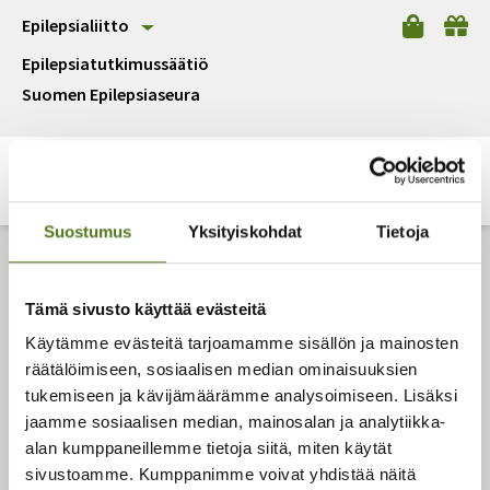
Epilepsialiitto
Epilepsiatutkimussäätiö
Suomen Epilepsiaseura
Suostumus
Yksityiskohdat
Tietoja
Epilepsialiitto
Tämä sivusto käyttää evästeitä
Malmin kauppatie 26
Käytämme evästeitä tarjoamamme sisällön ja mainosten
00700 Helsinki
räätälöimiseen, sosiaalisen median ominaisuuksien
Puh.
(09) 350 8230
tukemiseen ja kävijämäärämme analysoimiseen. Lisäksi
epilepsialiitto@epilepsia.fi
jaamme sosiaalisen median, mainosalan ja analytiikka-
alan kumppaneillemme tietoja siitä, miten käytät
Tietosuojaseloste
sivustoamme. Kumppanimme voivat yhdistää näitä