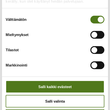
kerätty, kun olet käyttänyt heidän palvelujaan.
Historia
Historiamateriaalia
Medialle
Suostumuksen
Toimitilaa vuokrattavana
Tietosuojaselosteet
Välttämätön
valinta
Webropol kysely- ja raportointisovelluksella
tehtyjen kyselyiden tietosuojaseloste
Epilepsialehden tietosuojaseloste
Mieltymykset
Jäsenrekisterin tietosuojaseloste
Koulutus- ja tapahtumarekisterin tietosuojaseloste
Kurssien tietosuojaseloste
Tilastot
Kannatusjäsenrekisterin tietosuojaseloste
Uutiskirjeen tietosuojaseloste
Verkkosivujen tietosuojaseloste
Saavutettavuusseloste
Markkinointi
Yhteystiedot
Laskutusosoitteet
Yhdistysten yhteystiedot
In English
Salli kaikki evästeet
På Svenska
Epilepsialiitto
Salli valinta
Yhdistykset
Tutustu epilepsiayhdistyksiin