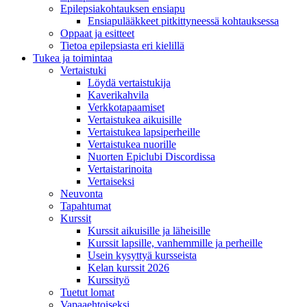
Epilepsiakohtauksen ensiapu
Ensiapulääkkeet pitkittyneessä kohtauksessa
Oppaat ja esitteet
Tietoa epilepsiasta eri kielillä
Tukea ja toimintaa
Vertaistuki
Löydä vertaistukija
Kaverikahvila
Verkkotapaamiset
Vertaistukea aikuisille
Vertaistukea lapsiperheille
Vertaistukea nuorille
Nuorten Epiclubi Discordissa
Vertaistarinoita
Vertaiseksi
Neuvonta
Tapahtumat
Kurssit
Kurssit aikuisille ja läheisille
Kurssit lapsille, vanhemmille ja perheille
Usein kysyttyä kursseista
Kelan kurssit 2026
Kurssityö
Tuetut lomat
Vapaaehtoiseksi