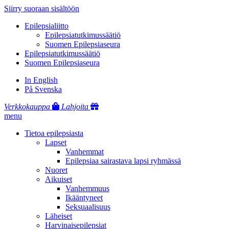
Siirry suoraan sisältöön
Epilepsialiitto
Epilepsiatutkimussäätiö
Suomen Epilepsiaseura
Epilepsiatutkimussäätiö
Suomen Epilepsiaseura
In English
På Svenska
Verkkokauppa
Lahjoita
menu
Tietoa epilepsiasta
Lapset
Vanhemmat
Epilepsiaa sairastava lapsi ryhmässä
Nuoret
Aikuiset
Vanhemmuus
Ikääntyneet
Seksuaalisuus
Läheiset
Harvinaisepilepsiat