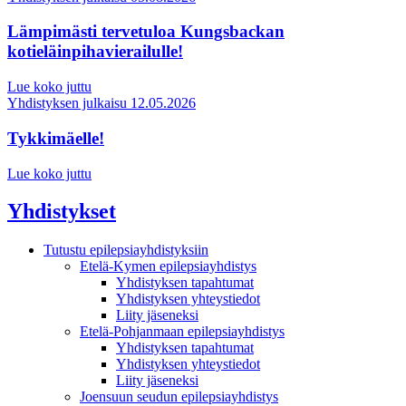
Lämpimästi tervetuloa Kungsbackan
kotieläinpihavierailulle!
Lue koko juttu
Yhdistyksen julkaisu
12.05.2026
Tykkimäelle!
Lue koko juttu
Yhdistykset
Tutustu epilepsiayhdistyksiin
Etelä-Kymen epilepsiayhdistys
Yhdistyksen tapahtumat
Yhdistyksen yhteystiedot
Liity jäseneksi
Etelä-Pohjanmaan epilepsiayhdistys
Yhdistyksen tapahtumat
Yhdistyksen yhteystiedot
Liity jäseneksi
Joensuun seudun epilepsiayhdistys