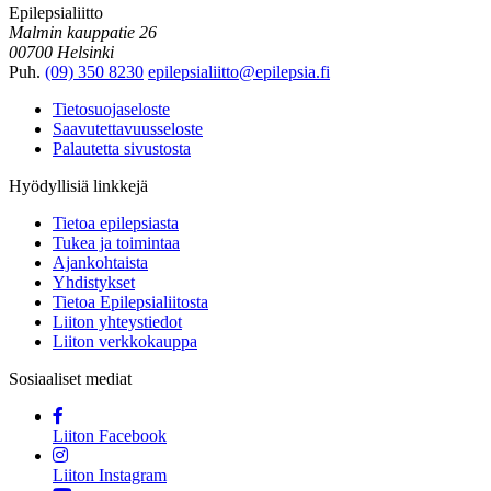
Epilepsialiitto
Malmin kauppatie 26
00700 Helsinki
Puh.
(09) 350 8230
epilepsialiitto@epilepsia.fi
Tietosuojaseloste
Saavutettavuusseloste
Palautetta sivustosta
Hyödyllisiä linkkejä
Tietoa epilepsiasta
Tukea ja toimintaa
Ajankohtaista
Yhdistykset
Tietoa Epilepsialiitosta
Liiton yhteystiedot
Liiton verkkokauppa
Sosiaaliset mediat
Liiton Facebook
Liiton Instagram