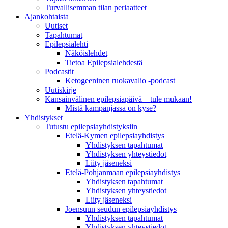
Turvallisemman tilan periaatteet
Ajankohtaista
Uutiset
Tapahtumat
Epilepsialehti
Näköislehdet
Tietoa Epilepsialehdestä
Podcastit
Ketogeeninen ruokavalio -podcast
Uutiskirje
Kansainvälinen epilepsiapäivä – tule mukaan!
Mistä kampanjassa on kyse?
Yhdistykset
Tutustu epilepsiayhdistyksiin
Etelä-Kymen epilepsiayhdistys
Yhdistyksen tapahtumat
Yhdistyksen yhteystiedot
Liity jäseneksi
Etelä-Pohjanmaan epilepsiayhdistys
Yhdistyksen tapahtumat
Yhdistyksen yhteystiedot
Liity jäseneksi
Joensuun seudun epilepsiayhdistys
Yhdistyksen tapahtumat
Yhdistyksen yhteystiedot