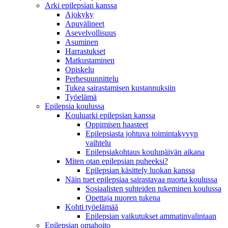
Arki epilepsian kanssa
Ajokyky
Apuvälineet
Asevelvollisuus
Asuminen
Harrastukset
Matkustaminen
Opiskelu
Perhesuunnittelu
Tukea sairastamisen kustannuksiin
Työelämä
Epilepsia koulussa
Kouluarki epilepsian kanssa
Oppimisen haasteet
Epilepsiasta johtuva toimintakyvyn
vaihtelu
Epilepsiakohtaus koulupäivän aikana
Miten otan epilepsian puheeksi?
Epilepsian käsittely luokan kanssa
Näin tuet epilepsiaa sairastavaa nuorta koulussa
Sosiaalisten suhteiden tukeminen koulussa
Opettaja nuoren tukena
Kohti työelämää
Epilepsian vaikutukset ammatinvalintaan
Epilepsian omahoito