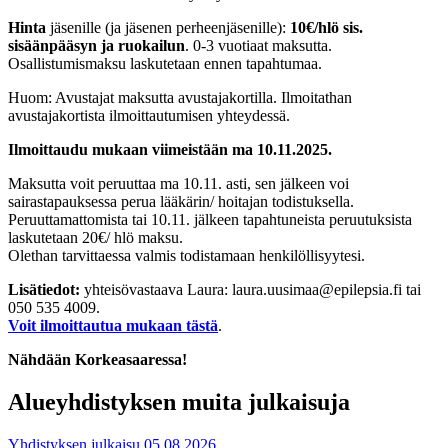
Hinta
jäsenille (ja jäsenen perheenjäsenille):
10€/hlö sis.
sisäänpääsyn ja ruokailun
. 0-3 vuotiaat maksutta.
Osallistumismaksu laskutetaan ennen tapahtumaa.
Huom: Avustajat maksutta avustajakortilla. Ilmoitathan
avustajakortista ilmoittautumisen yhteydessä.
Ilmoittaudu mukaan viimeistään ma 10.11.2025.
Maksutta voit peruuttaa ma 10.11. asti, sen jälkeen voi
sairastapauksessa perua lääkärin/ hoitajan todistuksella.
Peruuttamattomista tai 10.11. jälkeen tapahtuneista peruutuksista
laskutetaan 20€/ hlö maksu.
Olethan tarvittaessa valmis todistamaan henkilöllisyytesi.
Lisätiedot:
yhteisövastaava Laura: laura.uusimaa@epilepsia.fi tai
050 535 4009.
Voit ilmoittautua mukaan tästä
.
Nähdään Korkeasaaressa!
Alueyhdistyksen muita julkaisuja
Yhdistyksen julkaisu
05.08.2026