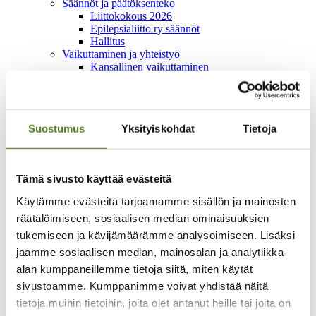
Säännöt ja päätöksenteko
Liittokokous 2026
Epilepsialiitto ry säännöt
Hallitus
Vaikuttaminen ja yhteistyö
Kansallinen vaikuttaminen
Vaikean epilepsian diagnostiikan ja hoidon
kansallinen koordinaatio
Yhteistyöverkostot
Vaalivaikuttaminen
Suostumus
Yksityiskohdat
Tietoja
Lausunnot ja kannanotot
Kansainvälinen yhteistyö
Yritysyhteistyö
Epilepsiateko-huomionosoitus
Tämä sivusto käyttää evästeitä
Kehittämistoiminta
Oot yksi meistä -hanke 2024–2026
Käytämme evästeitä tarjoamamme sisällön ja mainosten
Lapset on tärkeitä -hanke 2022-2024
räätälöimiseen, sosiaalisen median ominaisuuksien
Mahdollistaja-hanke 2018-2021
Yhtä perhettä -hanke 2020-2022
tukemiseen ja kävijämäärämme analysoimiseen. Lisäksi
Talous
jaamme sosiaalisen median, mainosalan ja analytiikka-
Lahjoita
alan kumppaneillemme tietoja siitä, miten käytät
Merkkipäivälahjoitus
Muistolahjoitus
sivustoamme. Kumppanimme voivat yhdistää näitä
Testamenttilahjoitus
tietoja muihin tietoihin, joita olet antanut heille tai joita on
Kannatusjäsenyys