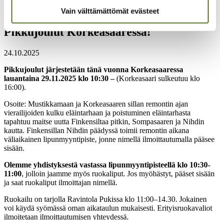
Uudenmaan epilepsiayhdistys
Vain välttämättömät evästeet
Pikkujoulut Korkeasaaressa!
Pikkujoulut Korkeasaaressa!
24.10.2025
Pikkujoulut järjestetään tänä vuonna Korkeasaaressa
lauantaina 29.11.2025 klo 10:30 –
(Korkeasaari sulkeutuu klo
16:00).
Osoite: Mustikkamaan ja Korkeasaaren sillan remontin ajan
vierailijoiden kulku eläintarhaan ja poistuminen eläintarhasta
tapahtuu maitse uutta Finkensiltaa pitkin, Sompasaaren ja Nihdin
kautta. Finkensillan Nihdin päädyssä toimii remontin aikana
väliaikainen lipunmyyntipiste, jonne nimellä ilmoittautumalla pääsee
sisään.
Olemme yhdistyksestä vastassa lipunmyyntipisteellä klo 10:30-
11:00
, jolloin jaamme myös ruokaliput. Jos myöhästyt, pääset sisään
ja saat ruokaliput ilmoittajan nimellä.
Ruokailu on tarjolla Ravintola Pukissa klo 11:00–14.30. Jokainen
voi käydä syömässä oman aikataulun mukaisesti. Erityisruokavaliot
ilmoitetaan ilmoittautumisen yhteydessä.