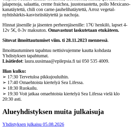
jalapenoja, salaattia, creme fraichea, juustoraastetta, pollo Mexicano-
kanatäytettä, chili con carne-jauhelihatäytettä, Arroz vegetal-
nyhtishärkis-kasvisriisitäytettä ja nachoja.
Hinnat jäsenille ja jäsenten perheenjäsenille: 17€/ henkilö, lapset 4-
12v 5€, 0-3v maksuton.
Omavastuut laskutetaan etukäteen.
Sitovat ilmoittautumiset viim. ti 28.11.2023 mennessä
.
Ilmoittautuminen tapahtuu nettisivujemme kautta kohdasta
Yhdistyksen tapahtumat.
Lisätiedot
: laura.uusimaa@epilepsia.fi tai 050 535 4009.
Illan kulku:
➢ 17:30 Tervetuloa pikkujouluihin.
➢ 17:40 Omaehtoista kiertelyä Sea Lifessa.
➢ 18:30 Ruokailu.
➢ 19:30 Voit jatkaa omaehtoista kiertelyä Sea Lifessa vielä klo
20:30 asti.
Alueyhdistyksen muita julkaisuja
Yhdistyksen julkaisu
05.08.2026