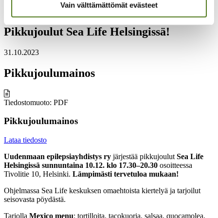
Uudenmaan epilepsiayhdistys
Vain välttämättömät evästeet
Pikkujoulut Sea Life Helsingissä!
Pikkujoulut Sea Life Helsingissä!
31.10.2023
Pikkujoulumainos
Tiedostomuoto: PDF
Pikkujoulumainos
Lataa tiedosto
Uudenmaan epilepsiayhdistys ry
järjestää pikkujoulut
Sea Life
Helsingissä
sunnuntaina 10.12. klo 17.30–20.30
osoitteessa
Tivolitie 10, Helsinki.
Lämpimästi tervetuloa mukaan!
Ohjelmassa Sea Life keskuksen omaehtoista kiertelyä ja tarjoilut
seisovasta pöydästä.
Tarjolla
Mexico menu
: tortilloita, tacokuoria, salsaa, quocamolea,