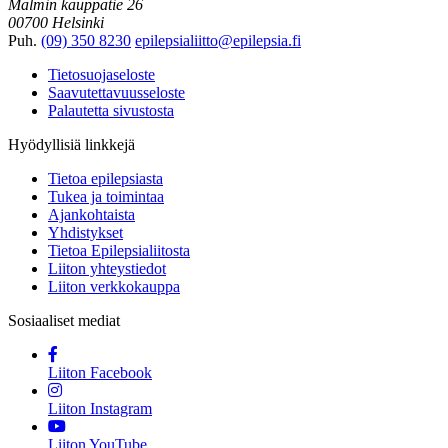
Malmin kauppatie 26
00700 Helsinki
Puh.
(09) 350 8230
epilepsialiitto@epilepsia.fi
Tietosuojaseloste
Saavutettavuusseloste
Palautetta sivustosta
Hyödyllisiä linkkejä
Tietoa epilepsiasta
Tukea ja toimintaa
Ajankohtaista
Yhdistykset
Tietoa Epilepsialiitosta
Liiton yhteystiedot
Liiton verkkokauppa
Sosiaaliset mediat
Liiton Facebook
Liiton Instagram
Liiton YouTube