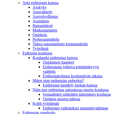
Arki epilepsian kanssa
Ajokyky
Apuvälineet
Asevelvollisuus
Asuminen
Harrastukset
Matkustaminen
Opiskelu
Perhesuunnittelu
Tukea sairastamisen kustannuksiin
Työelämä
Epilepsia koulussa
Kouluarki epilepsian kanssa
Oppimisen haasteet
Epilepsiasta johtuva toimintakyvyn
vaihtelu
Epilepsiakohtaus koulupäivän aikana
Miten otan epilepsian puheeksi?
Epilepsian käsittely luokan kanssa
Näin tuet epilepsiaa sairastavaa nuorta koulussa
Sosiaalisten suhteiden tukeminen koulussa
Opettaja nuoren tukena
Kohti työelämää
Epilepsian vaikutukset ammatinvalintaan
Epilepsian omahoito