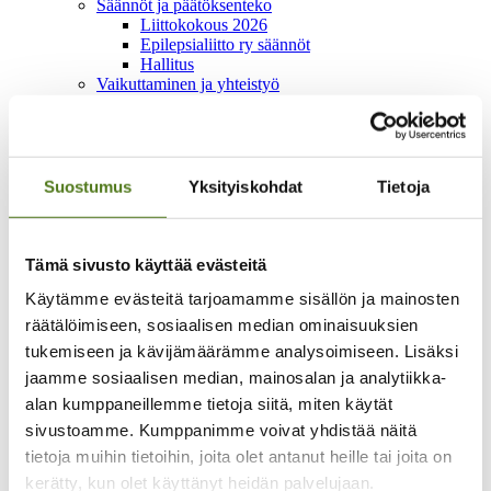
Säännöt ja päätöksenteko
Liittokokous 2026
Epilepsialiitto ry säännöt
Hallitus
Vaikuttaminen ja yhteistyö
Kansallinen vaikuttaminen
Vaikean epilepsian diagnostiikan ja hoidon
kansallinen koordinaatio
Yhteistyöverkostot
Vaalivaikuttaminen
Suostumus
Yksityiskohdat
Tietoja
Lausunnot ja kannanotot
Kansainvälinen yhteistyö
Yritysyhteistyö
Epilepsiateko-huomionosoitus
Tämä sivusto käyttää evästeitä
Kehittämistoiminta
Käytämme evästeitä tarjoamamme sisällön ja mainosten
Oot yksi meistä -hanke 2024–2026
Lapset on tärkeitä -hanke 2022-2024
räätälöimiseen, sosiaalisen median ominaisuuksien
Mahdollistaja-hanke 2018-2021
tukemiseen ja kävijämäärämme analysoimiseen. Lisäksi
Yhtä perhettä -hanke 2020-2022
jaamme sosiaalisen median, mainosalan ja analytiikka-
Talous
Lahjoita
alan kumppaneillemme tietoja siitä, miten käytät
Merkkipäivälahjoitus
sivustoamme. Kumppanimme voivat yhdistää näitä
Muistolahjoitus
tietoja muihin tietoihin, joita olet antanut heille tai joita on
Testamenttilahjoitus
Kannatusjäsenyys
kerätty, kun olet käyttänyt heidän palvelujaan.