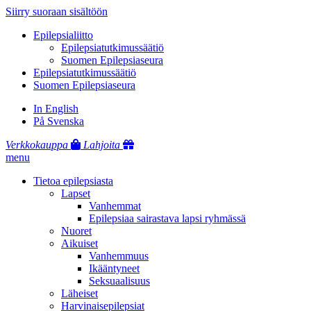
Siirry suoraan sisältöön
Epilepsialiitto
Epilepsiatutkimussäätiö
Suomen Epilepsiaseura
Epilepsiatutkimussäätiö
Suomen Epilepsiaseura
In English
På Svenska
Verkkokauppa
Lahjoita
menu
Tietoa epilepsiasta
Lapset
Vanhemmat
Epilepsiaa sairastava lapsi ryhmässä
Nuoret
Aikuiset
Vanhemmuus
Ikääntyneet
Seksuaalisuus
Läheiset
Harvinaisepilepsiat