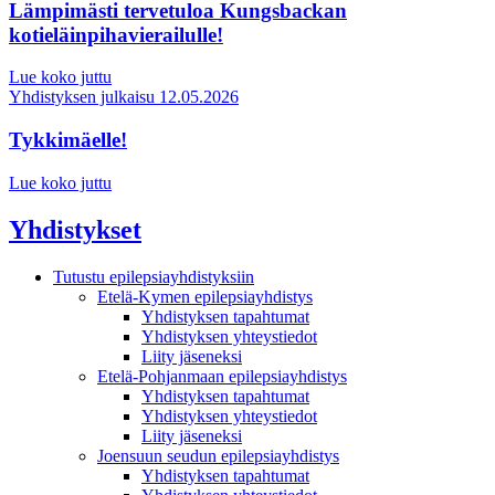
Lämpimästi tervetuloa Kungsbackan
kotieläinpihavierailulle!
Lue koko juttu
Yhdistyksen julkaisu
12.05.2026
Tykkimäelle!
Lue koko juttu
Yhdistykset
Tutustu epilepsiayhdistyksiin
Etelä-Kymen epilepsiayhdistys
Yhdistyksen tapahtumat
Yhdistyksen yhteystiedot
Liity jäseneksi
Etelä-Pohjanmaan epilepsiayhdistys
Yhdistyksen tapahtumat
Yhdistyksen yhteystiedot
Liity jäseneksi
Joensuun seudun epilepsiayhdistys
Yhdistyksen tapahtumat