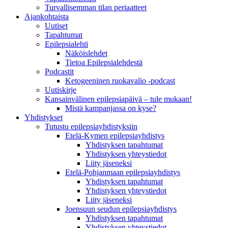
Turvallisemman tilan periaatteet
Ajankohtaista
Uutiset
Tapahtumat
Epilepsialehti
Näköislehdet
Tietoa Epilepsialehdestä
Podcastit
Ketogeeninen ruokavalio -podcast
Uutiskirje
Kansainvälinen epilepsiapäivä – tule mukaan!
Mistä kampanjassa on kyse?
Yhdistykset
Tutustu epilepsiayhdistyksiin
Etelä-Kymen epilepsiayhdistys
Yhdistyksen tapahtumat
Yhdistyksen yhteystiedot
Liity jäseneksi
Etelä-Pohjanmaan epilepsiayhdistys
Yhdistyksen tapahtumat
Yhdistyksen yhteystiedot
Liity jäseneksi
Joensuun seudun epilepsiayhdistys
Yhdistyksen tapahtumat
Yhdistyksen yhteystiedot