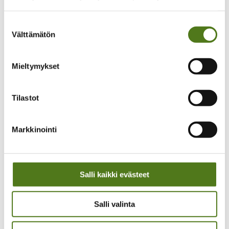
Historia
Historiamateriaalia
Medialle
Suostumuksen
Toimitilaa vuokrattavana
Välttämätön
valinta
Tietosuojaselosteet
Webropol kysely- ja raportointisovelluksella
tehtyjen kyselyiden tietosuojaseloste
Mieltymykset
Epilepsialehden tietosuojaseloste
Jäsenrekisterin tietosuojaseloste
Koulutus- ja tapahtumarekisterin tietosuojaseloste
Kurssien tietosuojaseloste
Tilastot
Kannatusjäsenrekisterin tietosuojaseloste
Uutiskirjeen tietosuojaseloste
Verkkosivujen tietosuojaseloste
Markkinointi
Saavutettavuusseloste
Yhteystiedot
Laskutusosoitteet
Yhdistysten yhteystiedot
Salli kaikki evästeet
In English
På Svenska
Epilepsialiitto
Salli valinta
Yhdistykset
Tutustu epilepsiayhdistyksiin