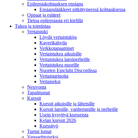
Epilepsiakohtauksen ensiapu
Ensiapulääkkeet pitkittyneessä kohtauksessa
Oppaat ja esitteet
Tietoa epilepsiasta eri kielillä
Tukea ja toimintaa
Vertaistuki
Löydä vertaistukija
Kaverikahvila
Verkkotapaamiset
Vertaistukea aikuisille
Vertaistukea lapsiperheille
Vertaistukea nuorille
Nuorten Epiclubi Discordissa
Vertaistarinoita
Vertaiseksi
Neuvonta
Tapahtumat
Kurssit
Kurssit aikuisille ja läheisille
Kurssit lapsille, vanhemmille ja perheille
Usein kysyttyä kursseista
Kelan kurssit 2026
Kurssityö
Tuetut lomat
Vapaaehtoiseksi