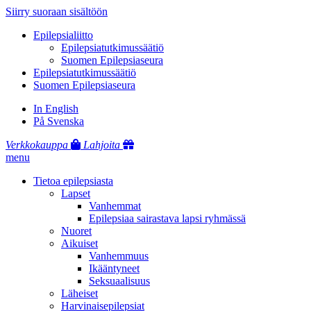
Siirry suoraan sisältöön
Epilepsialiitto
Epilepsiatutkimussäätiö
Suomen Epilepsiaseura
Epilepsiatutkimussäätiö
Suomen Epilepsiaseura
In English
På Svenska
Verkkokauppa
Lahjoita
menu
Tietoa epilepsiasta
Lapset
Vanhemmat
Epilepsiaa sairastava lapsi ryhmässä
Nuoret
Aikuiset
Vanhemmuus
Ikääntyneet
Seksuaalisuus
Läheiset
Harvinaisepilepsiat