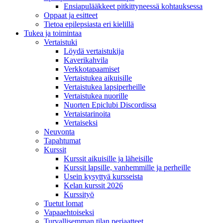
Ensiapulääkkeet pitkittyneessä kohtauksessa
Oppaat ja esitteet
Tietoa epilepsiasta eri kielillä
Tukea ja toimintaa
Vertaistuki
Löydä vertaistukija
Kaverikahvila
Verkkotapaamiset
Vertaistukea aikuisille
Vertaistukea lapsiperheille
Vertaistukea nuorille
Nuorten Epiclubi Discordissa
Vertaistarinoita
Vertaiseksi
Neuvonta
Tapahtumat
Kurssit
Kurssit aikuisille ja läheisille
Kurssit lapsille, vanhemmille ja perheille
Usein kysyttyä kursseista
Kelan kurssit 2026
Kurssityö
Tuetut lomat
Vapaaehtoiseksi
Turvallisemman tilan periaatteet