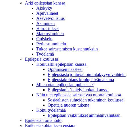
Arki epilepsian kanssa
Ajokyky
Apuvälineet
Asevelvollisuus
Asuminen
Harrastukset
Matkustaminen
Opiskelu
Perhesuunnittelu
Tukea sairastamisen kustannuksiin
Työelämä
Epilepsia koulussa
Kouluarki epilepsian kanssa
Oppimisen haasteet
Epilepsiasta johtuva toimintakyvyn vaihtelu
Epilepsiakohtaus koulupäivän aikana
Miten otan epilepsian puheeksi?
Epilepsian käsittely luokan kanssa
Näin tuet epilepsiaa sairastavaa nuorta koulussa
Sosiaalisten suhteiden tukeminen koulussa
Opettaja nuoren tukena
Kohti työelämää
Epilepsian vaikutukset ammatinvalintaan
Epilepsian omahoito
Epilepsiakohtauksen ensiapu