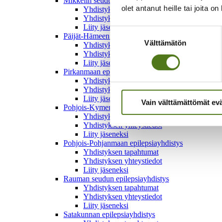
Mikkelin seudun epilepsiayhdistys
olet antanut heille tai joita o
Yhdistyksen tapahtumat
Yhdistyksen yhteystiedot
Liity jäseneksi
Suostumuksen
Päijät-Hämeen epilepsiayhdistys
Välttämätön
valinta
Yhdistyksen tapahtumat
Yhdistyksen yhteystiedot
Liity jäseneksi
Pirkanmaan epilepsiayhdistys
Yhdistyksen tapahtumat
Yhdistyksen yhteystiedot
Liity jäseneksi
Vain välttämättömät ev
Pohjois-Kymen epilepsiayhdistys
Yhdistyksen tapahtumat
Yhdistyksen yhteystiedot
Liity jäseneksi
Pohjois-Pohjanmaan epilepsiayhdistys
Yhdistyksen tapahtumat
Yhdistyksen yhteystiedot
Liity jäseneksi
Rauman seudun epilepsiayhdistys
Yhdistyksen tapahtumat
Yhdistyksen yhteystiedot
Liity jäseneksi
Satakunnan epilepsiayhdistys