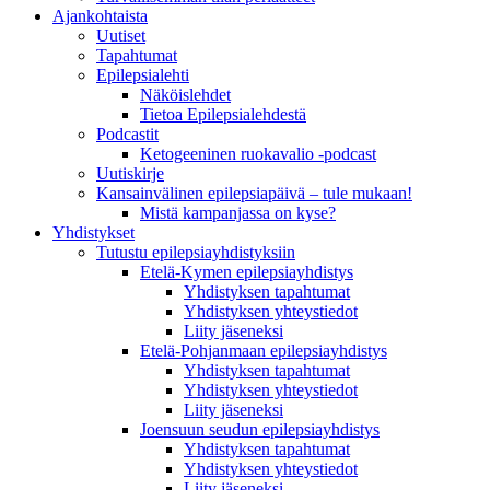
Ajankohtaista
Uutiset
Tapahtumat
Epilepsialehti
Näköislehdet
Tietoa Epilepsialehdestä
Podcastit
Ketogeeninen ruokavalio -podcast
Uutiskirje
Kansainvälinen epilepsiapäivä – tule mukaan!
Mistä kampanjassa on kyse?
Yhdistykset
Tutustu epilepsiayhdistyksiin
Etelä-Kymen epilepsiayhdistys
Yhdistyksen tapahtumat
Yhdistyksen yhteystiedot
Liity jäseneksi
Etelä-Pohjanmaan epilepsiayhdistys
Yhdistyksen tapahtumat
Yhdistyksen yhteystiedot
Liity jäseneksi
Joensuun seudun epilepsiayhdistys
Yhdistyksen tapahtumat
Yhdistyksen yhteystiedot
Liity jäseneksi