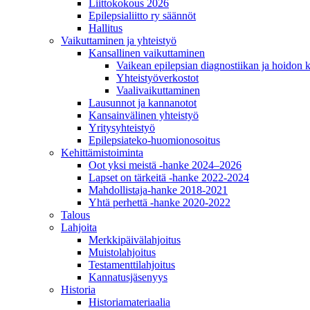
Liittokokous 2026
Epilepsialiitto ry säännöt
Hallitus
Vaikuttaminen ja yhteistyö
Kansallinen vaikuttaminen
Vaikean epilepsian diagnostiikan ja hoidon 
Yhteistyöverkostot
Vaalivaikuttaminen
Lausunnot ja kannanotot
Kansainvälinen yhteistyö
Yritysyhteistyö
Epilepsiateko-huomionosoitus
Kehittämistoiminta
Oot yksi meistä -hanke 2024–2026
Lapset on tärkeitä -hanke 2022-2024
Mahdollistaja-hanke 2018-2021
Yhtä perhettä -hanke 2020-2022
Talous
Lahjoita
Merkkipäivälahjoitus
Muistolahjoitus
Testamenttilahjoitus
Kannatusjäsenyys
Historia
Historiamateriaalia