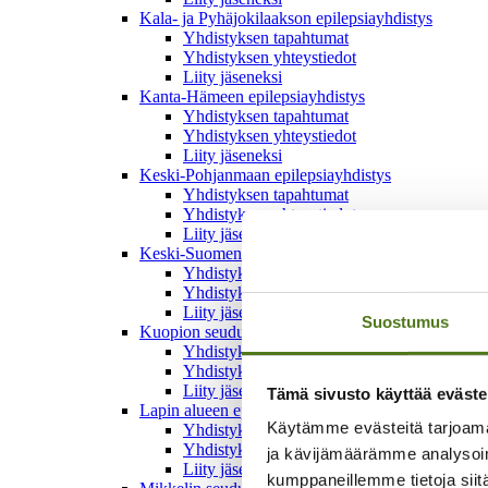
Kala- ja Pyhäjokilaakson epilepsiayhdistys
Yhdistyksen tapahtumat
Yhdistyksen yhteystiedot
Liity jäseneksi
Kanta-Hämeen epilepsiayhdistys
Yhdistyksen tapahtumat
Yhdistyksen yhteystiedot
Liity jäseneksi
Keski-Pohjanmaan epilepsiayhdistys
Yhdistyksen tapahtumat
Yhdistyksen yhteystiedot
Liity jäseneksi
Keski-Suomen epilepsiayhdistys
Yhdistyksen tapahtumat
Yhdistyksen yhteystiedot
Liity jäseneksi
Suostumus
Kuopion seudun epilepsiayhdistys
Yhdistyksen tapahtumat
Yhdistyksen yhteystiedot
Liity jäseneksi
Tämä sivusto käyttää eväste
Lapin alueen epilepsiayhdistys
Käytämme evästeitä tarjoama
Yhdistyksen tapahtumat
Yhdistyksen yhteystiedot
ja kävijämäärämme analysoim
Liity jäseneksi
kumppaneillemme tietoja siitä