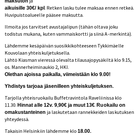
ja
maksuton
. Retken lasku tulee maksaa ennen retkeä.
aikuisille 30€/ kpl
Huvipuistoalueelle pääsee maksutta.
Ilmoita jos tarvitset avustajalipun (tähän oltava joku
todistus mukana, kuten vammaiskortti ja siinä A-merkintä).
Lähdemme kesäpäivän suosikkikohteeseen Tykkimäelle
Kouvolaan yhteiskuljetuksella.
Lähtö Kiasman vieressä olevalta tilausajopysäkiltä klo 9.15,
os. Mannerheiminaukio 2, HKI.
Olethan ajoissa paikalla, viimeistään klo 9.00!
Yhdistys tarjoaa jäsenilleen yhteiskuljetuksen.
Tarjolla yhteisruokailu Buffetravintola Raveliinissa klo
11.30.
.
Hinnat
alle 12v. 9,90€ ja muut
13€
Ruokailu on
ja laskutetaan rannekkeiden laskutuksen
omakustanteinen
yhteydessä.
Takaisin Helsinkiin lähdemme klo
18.00.