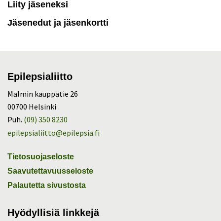
Liity jäseneksi
Jäsenedut ja jäsenkortti
Epilepsialiitto
Malmin kauppatie 26
00700 Helsinki
Puh.
(09) 350 8230
epilepsialiitto@epilepsia.fi
Tietosuojaseloste
Saavutettavuusseloste
Palautetta sivustosta
Hyödyllisiä linkkejä