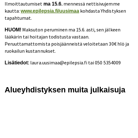
Ilmoittautumiset
mennessä nettisivujemme
ma 15.6.
kautta:
kohdasta Yhdistyksen
www.epilepsia.fi/uusimaa
tapahtumat.
Maksuton peruminen ma 15.6. asti, sen jälkeen
HUOM!
lääkärin tai hoitajan todistusta vastaan.
Peruuttamattomista poisjäänneistä veloitetaan 30€ hlö ja
ruokailun kustannukset.
laura.uusimaa@epilepsia.fi tai 050 5354009
Lisätiedot:
Alueyhdistyksen muita julkaisuja