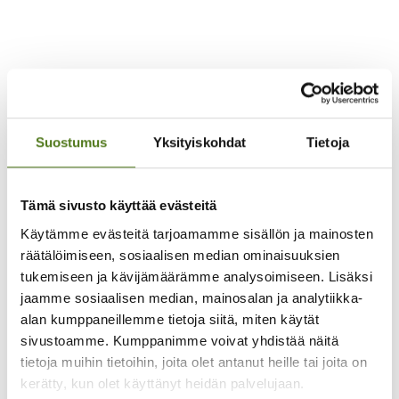
YHDISTYKSEN JULKAISU
07.03.2026
Suostumus
Yksityiskohdat
Tietoja
Ikinuorten viikonloppu!
Lue koko juttu
Tämä sivusto käyttää evästeitä
Käytämme evästeitä tarjoamamme sisällön ja mainosten
räätälöimiseen, sosiaalisen median ominaisuuksien
tukemiseen ja kävijämäärämme analysoimiseen. Lisäksi
jaamme sosiaalisen median, mainosalan ja analytiikka-
alan kumppaneillemme tietoja siitä, miten käytät
sivustoamme. Kumppanimme voivat yhdistää näitä
tietoja muihin tietoihin, joita olet antanut heille tai joita on
kerätty, kun olet käyttänyt heidän palvelujaan.