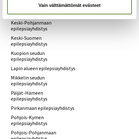
Vain välttämättömät evästeet
Kanta-Hämeen
epilepsiayhdistys
Keski-Pohjanmaan
epilepsiayhdistys
Keski-Suomen
epilepsiayhdistys
Kuopion seudun
epilepsiayhdistys
Lapin alueen epilepsiayhdistys
Mikkelin seudun
epilepsiayhdistys
Päijät-Hämeen
epilepsiayhdistys
Pirkanmaan epilepsiayhdistys
Pohjois-Kymen
epilepsiayhdistys
Pohjois-Pohjanmaan
epilepsiayhdistys