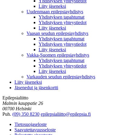
Yhdistyksen yhteystiedot
Liity jäseneksi
Uudenmaan epilepsiayhdistys
Yhdistyksen tapahtumat
Yhdistyksen yhteystiedot
Liity jäseneksi
Vaasan seudun epilepsiayhdistys
Yhdistyksen tapahtumat
Yhdistyksen yhteystiedot
Liity jäseneksi
Vakka-Suomen epilepsiayhdistys
Yhdistyksen tapahtumat
Yhdistyksen yhteystiedot
Liity jäseneksi
Varkauden seudun epilepsiayhdistys
Liity jäseneksi
Jäsenedut ja jäsenkortti
Epilepsialiitto
Malmin kauppatie 26
00700 Helsinki
Puh.
(09) 350 8230
epilepsialiitto@epilepsia.fi
Tietosuojaseloste
Saavutettavuusseloste