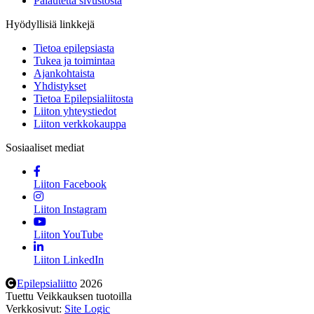
Palautetta sivustosta
Hyödyllisiä linkkejä
Tietoa epilepsiasta
Tukea ja toimintaa
Ajankohtaista
Yhdistykset
Tietoa Epilepsialiitosta
Liiton yhteystiedot
Liiton verkkokauppa
Sosiaaliset mediat
Liiton Facebook
Liiton Instagram
Liiton YouTube
Liiton LinkedIn
Epilepsialiitto
2026
Tuettu Veikkauksen tuotoilla
Verkkosivut:
Site Logic