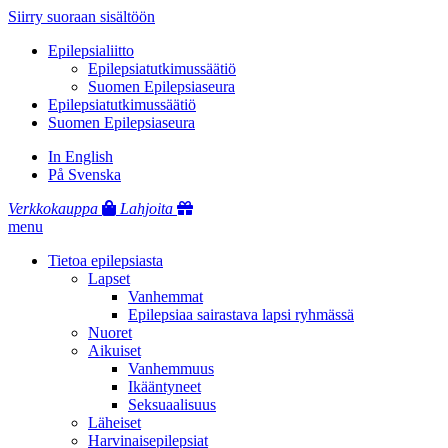
Siirry suoraan sisältöön
Epilepsialiitto
Epilepsiatutkimussäätiö
Suomen Epilepsiaseura
Epilepsiatutkimussäätiö
Suomen Epilepsiaseura
In English
På Svenska
Verkkokauppa
Lahjoita
menu
Tietoa epilepsiasta
Lapset
Vanhemmat
Epilepsiaa sairastava lapsi ryhmässä
Nuoret
Aikuiset
Vanhemmuus
Ikääntyneet
Seksuaalisuus
Läheiset
Harvinaisepilepsiat