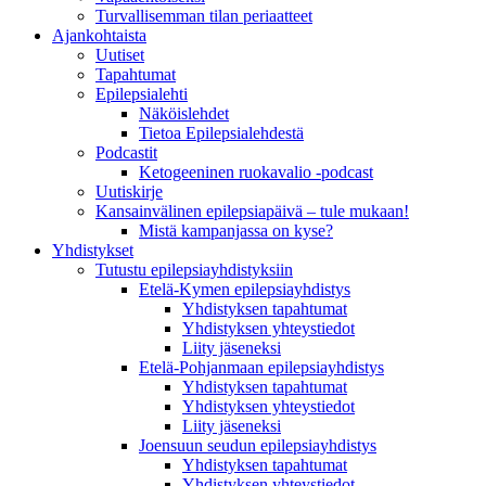
Turvallisemman tilan periaatteet
Ajankohtaista
Uutiset
Tapahtumat
Epilepsialehti
Näköislehdet
Tietoa Epilepsialehdestä
Podcastit
Ketogeeninen ruokavalio -podcast
Uutiskirje
Kansainvälinen epilepsiapäivä – tule mukaan!
Mistä kampanjassa on kyse?
Yhdistykset
Tutustu epilepsiayhdistyksiin
Etelä-Kymen epilepsiayhdistys
Yhdistyksen tapahtumat
Yhdistyksen yhteystiedot
Liity jäseneksi
Etelä-Pohjanmaan epilepsiayhdistys
Yhdistyksen tapahtumat
Yhdistyksen yhteystiedot
Liity jäseneksi
Joensuun seudun epilepsiayhdistys
Yhdistyksen tapahtumat
Yhdistyksen yhteystiedot