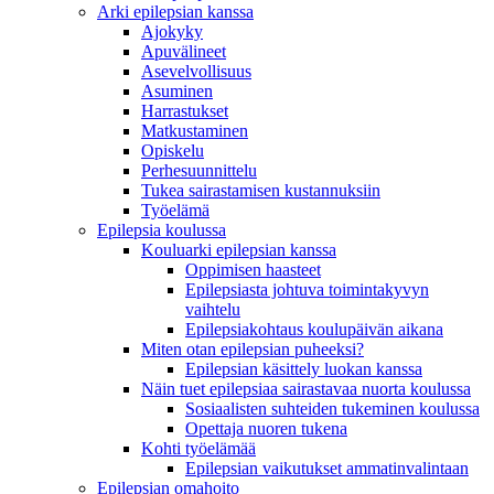
Arki epilepsian kanssa
Ajokyky
Apuvälineet
Asevelvollisuus
Asuminen
Harrastukset
Matkustaminen
Opiskelu
Perhesuunnittelu
Tukea sairastamisen kustannuksiin
Työelämä
Epilepsia koulussa
Kouluarki epilepsian kanssa
Oppimisen haasteet
Epilepsiasta johtuva toimintakyvyn
vaihtelu
Epilepsiakohtaus koulupäivän aikana
Miten otan epilepsian puheeksi?
Epilepsian käsittely luokan kanssa
Näin tuet epilepsiaa sairastavaa nuorta koulussa
Sosiaalisten suhteiden tukeminen koulussa
Opettaja nuoren tukena
Kohti työelämää
Epilepsian vaikutukset ammatinvalintaan
Epilepsian omahoito