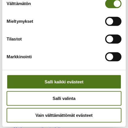
Historia
Välttämätön
valinta
Historiamateriaalia
Medialle
Toimitilaa vuokrattavana
Mieltymykset
Tietosuojaselosteet
Webropol kysely- ja raportointisovelluksella
tehtyjen kyselyiden tietosuojaseloste
Epilepsialehden tietosuojaseloste
Tilastot
Jäsenrekisterin tietosuojaseloste
Koulutus- ja tapahtumarekisterin tietosuojaseloste
Kurssien tietosuojaseloste
Markkinointi
Kannatusjäsenrekisterin tietosuojaseloste
Uutiskirjeen tietosuojaseloste
Verkkosivujen tietosuojaseloste
Saavutettavuusseloste
Yhteystiedot
Salli kaikki evästeet
Laskutusosoitteet
Yhdistysten yhteystiedot
Salli valinta
In English
På Svenska
Epilepsialiitto
Vain välttämättömät evästeet
Yhdistykset
Tutustu epilepsiayhdistyksiin