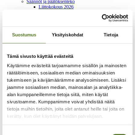
Säännöt ja päätöksenteko
Liittokokous 2026
Epilepsialiitto ry säännöt
Hallitus
Vaikuttaminen ja yhteistyö
Kansallinen vaikuttaminen
Vaikean epilepsian diagnostiikan ja hoidon
Suostumus
Yksityiskohdat
Tietoja
kansallinen koordinaatio
Yhteistyöverkostot
Vaalivaikuttaminen
Lausunnot ja kannanotot
Tämä sivusto käyttää evästeitä
Kansainvälinen yhteistyö
Käytämme evästeitä tarjoamamme sisällön ja mainosten
Yritysyhteistyö
Epilepsiateko-huomionosoitus
räätälöimiseen, sosiaalisen median ominaisuuksien
Kehittämistoiminta
tukemiseen ja kävijämäärämme analysoimiseen. Lisäksi
Oot yksi meistä -hanke 2024–2026
jaamme sosiaalisen median, mainosalan ja analytiikka-
Lapset on tärkeitä -hanke 2022-2024
Mahdollistaja-hanke 2018-2021
alan kumppaneillemme tietoja siitä, miten käytät
Yhtä perhettä -hanke 2020-2022
sivustoamme. Kumppanimme voivat yhdistää näitä
Talous
tietoja muihin tietoihin, joita olet antanut heille tai joita on
Lahjoita
Merkkipäivälahjoitus
kerätty, kun olet käyttänyt heidän palvelujaan.
Muistolahjoitus
Testamenttilahjoitus
Kannatusjäsenyys
Suostumuksen