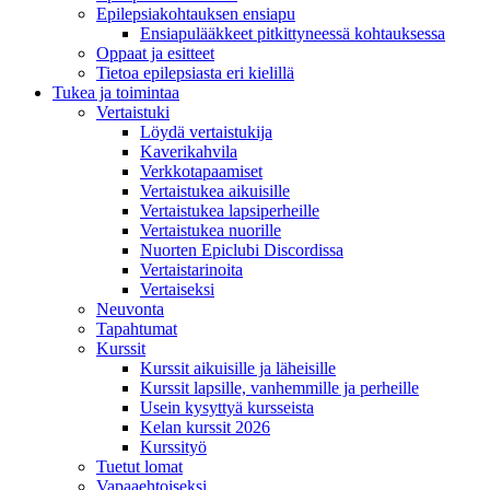
Epilepsiakohtauksen ensiapu
Ensiapulääkkeet pitkittyneessä kohtauksessa
Oppaat ja esitteet
Tietoa epilepsiasta eri kielillä
Tukea ja toimintaa
Vertaistuki
Löydä vertaistukija
Kaverikahvila
Verkkotapaamiset
Vertaistukea aikuisille
Vertaistukea lapsiperheille
Vertaistukea nuorille
Nuorten Epiclubi Discordissa
Vertaistarinoita
Vertaiseksi
Neuvonta
Tapahtumat
Kurssit
Kurssit aikuisille ja läheisille
Kurssit lapsille, vanhemmille ja perheille
Usein kysyttyä kursseista
Kelan kurssit 2026
Kurssityö
Tuetut lomat
Vapaaehtoiseksi