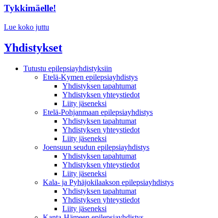
Tykkimäelle!
Lue koko juttu
Yhdistykset
Tutustu epilepsiayhdistyksiin
Etelä-Kymen epilepsiayhdistys
Yhdistyksen tapahtumat
Yhdistyksen yhteystiedot
Liity jäseneksi
Etelä-Pohjanmaan epilepsiayhdistys
Yhdistyksen tapahtumat
Yhdistyksen yhteystiedot
Liity jäseneksi
Joensuun seudun epilepsiayhdistys
Yhdistyksen tapahtumat
Yhdistyksen yhteystiedot
Liity jäseneksi
Kala- ja Pyhäjokilaakson epilepsiayhdistys
Yhdistyksen tapahtumat
Yhdistyksen yhteystiedot
Liity jäseneksi
Kanta-Hämeen epilepsiayhdistys