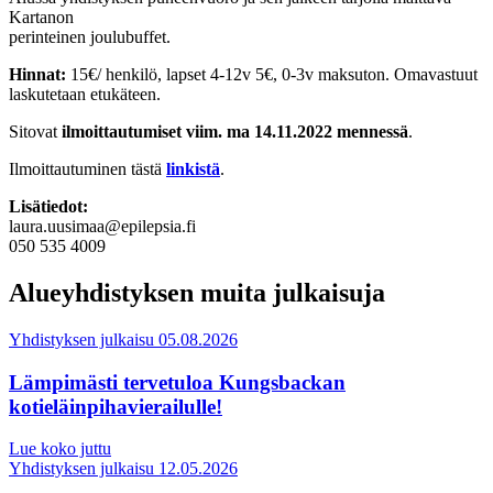
Kartanon
perinteinen joulubuffet.
Hinnat:
15€/ henkilö, lapset 4-12v 5€, 0-3v maksuton. Omavastuut
laskutetaan etukäteen.
Sitovat
ilmoittautumiset viim. ma 14.11.2022 mennessä
.
Ilmoittautuminen tästä
linkistä
.
Lisätiedot:
laura.uusimaa@epilepsia.fi
050 535 4009
Alueyhdistyksen muita julkaisuja
Yhdistyksen julkaisu
05.08.2026
Lämpimästi tervetuloa Kungsbackan
kotieläinpihavierailulle!
Lue koko juttu
Yhdistyksen julkaisu
12.05.2026