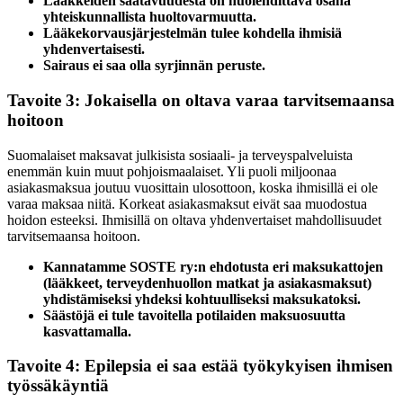
Lääkkeiden saatavuudesta on huolehdittava osana
yhteiskunnallista huoltovarmuutta.
Lääkekorvausjärjestelmän tulee kohdella ihmisiä
yhdenvertaisesti.
Sairaus ei saa olla syrjinnän peruste.
Tavoite 3: Jokaisella on oltava varaa tarvitsemaansa
hoitoon
Suomalaiset maksavat julkisista sosiaali- ja terveyspalveluista
enemmän kuin muut pohjoismaalaiset. Yli puoli miljoonaa
asiakasmaksua joutuu vuosittain ulosottoon, koska ihmisillä ei ole
varaa maksaa niitä. Korkeat asiakasmaksut eivät saa muodostua
hoidon esteeksi. Ihmisillä on oltava yhdenvertaiset mahdollisuudet
tarvitsemaansa hoitoon.
Kannatamme SOSTE ry:n ehdotusta eri maksukattojen
(lääkkeet, terveydenhuollon matkat ja asiakasmaksut)
yhdistämiseksi yhdeksi kohtuulliseksi maksukatoksi.
Säästöjä ei tule tavoitella potilaiden maksuosuutta
kasvattamalla.
Tavoite 4: Epilepsia ei saa estää työkykyisen ihmisen
työssäkäyntiä