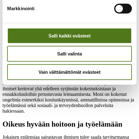
WHO:n toimintasuunnitelma sisältää kaksi erityisesti epilepsiaan
Markkinointi
kohdentuvaa tavoitetta, jotka jäsenmaiden on saavutettava vuoteen
2031 mennessä.
Maat sitoutuvat lisäämään epilepsiaan liittyvien palveluiden
kattavuutta.
Salli kaikki evästeet
Maat sitoutuvat kehittämään ja päivittämään lainsäädäntöään
edistääkseen ja suojellakseen epilepsiaa sairastavien ihmisten
ihmisoikeuksia.
Salli valinta
Epilepsiaa sairastavien ihmisten oikeudellinen asema Suomessa on
parantunut vuosikymmenten aikana. Lainsäädäntö ei salli syrjintää
sairauden perusteella. Epilepsiaan liittyy kuitenkin edelleen
Vain välttämättömät evästeet
tietämättömyyttä ja kielteisiä asenteita, jotka voivat estää epilepsiaa
sairastavien ihmisten täysivaltaista osallisuutta. Epilepsiaa sairastavat
ihmiset kertovat yhä edelleen syrjinnän kokemuksistaan ja
ennakkoluuloihin perustuvasta leimaamisesta. Moni on kokenut
ongelmia esimerkiksi koulunkäynnissä, ammatillisissa opinnoissa ja
työelämässä sekä sosiaali- ja terveydenhuollon palveluita
hakiessaan.
Oikeus hyvään hoitoon ja työelämään
Jokaisen epilepsiaa sairastavan ihmisen tulee saada tarvitsemansa