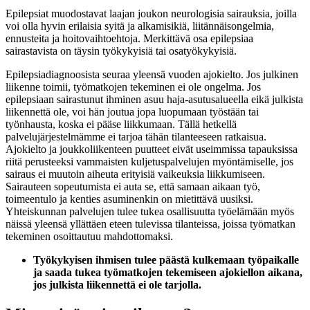
Epilepsiat muodostavat laajan joukon neurologisia sairauksia, joilla
voi olla hyvin erilaisia syitä ja alkamisikiä, liitännäisongelmia,
ennusteita ja hoitovaihtoehtoja. Merkittävä osa epilepsiaa
sairastavista on täysin työkykyisiä tai osatyökykyisiä.
Epilepsiadiagnoosista seuraa yleensä vuoden ajokielto. Jos julkinen
liikenne toimii, työmatkojen tekeminen ei ole ongelma. Jos
epilepsiaan sairastunut ihminen asuu haja-asutusalueella eikä julkista
liikennettä ole, voi hän joutua jopa luopumaan työstään tai
työnhausta, koska ei pääse liikkumaan. Tällä hetkellä
palvelujärjestelmämme ei tarjoa tähän tilanteeseen ratkaisua.
Ajokielto ja joukkoliikenteen puutteet eivät useimmissa tapauksissa
riitä perusteeksi vammaisten kuljetuspalvelujen myöntämiselle, jos
sairaus ei muutoin aiheuta erityisiä vaikeuksia liikkumiseen.
Sairauteen sopeutumista ei auta se, että samaan aikaan työ,
toimeentulo ja kenties asuminenkin on mietittävä uusiksi.
Yhteiskunnan palvelujen tulee tukea osallisuutta työelämään myös
näissä yleensä yllättäen eteen tulevissa tilanteissa, joissa työmatkan
tekeminen osoittautuu mahdottomaksi.
Työkykyisen ihmisen tulee päästä kulkemaan työpaikalle
ja saada tukea työmatkojen tekemiseen ajokiellon aikana,
jos julkista liikennettä ei ole tarjolla.