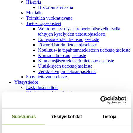
Historia
Historiamateriaalia
Medialle
Toimitilaa vuokrattavana
Tietosuojaselosteet
Webropol kysely- ja raportointisovelluksella
tehtyjen kyselyiden tietosuojaseloste
Epilepsialehden tietosuojaseloste
Jäsenrekisterin tietosuojaseloste
Koulutus- ja tapahtumarekisterin tietosuojaseloste
Kurssien tietosuojaseloste
Kannatusjäsenrekisterin tietosuojaseloste
Uutiskirjeen tietosuojaseloste
Verkkosivujen tietosuojaseloste
Saavutettavuusseloste
Yhteystiedot
Laskutusosoitteet
Yhdistysten yhteystiedot
In English
På Svenska
Suostumus
Yksityiskohdat
Tietoja
Epilepsialiitto
Ajankohtaista
Epilepsialehti