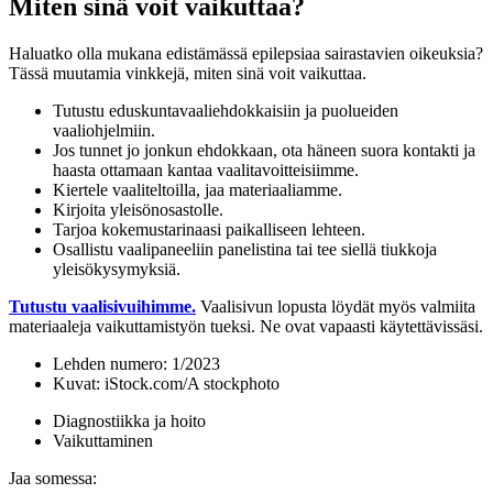
Miten sinä voit vaikuttaa?
Haluatko olla mukana edistämässä epilepsiaa sairastavien oikeuksia?
Tässä muutamia vinkkejä, miten sinä voit vaikuttaa.
Tutustu eduskuntavaaliehdokkaisiin ja puolueiden
vaaliohjelmiin.
Jos tunnet jo jonkun ehdokkaan, ota häneen suora kontakti ja
haasta ottamaan kantaa vaalitavoitteisiimme.
Kiertele vaaliteltoilla, jaa materiaaliamme.
Kirjoita yleisönosastolle.
Tarjoa kokemustarinaasi paikalliseen lehteen.
Osallistu vaalipaneeliin panelistina tai tee siellä tiukkoja
yleisökysymyksiä.
Tutustu vaalisivuihimme.
Vaalisivun lopusta löydät myös valmiita
materiaaleja vaikuttamistyön tueksi. Ne ovat vapaasti käytettävissäsi.
Lehden numero:
1/2023
Kuvat:
iStock.com/A stockphoto
Diagnostiikka ja hoito
Vaikuttaminen
Jaa somessa: