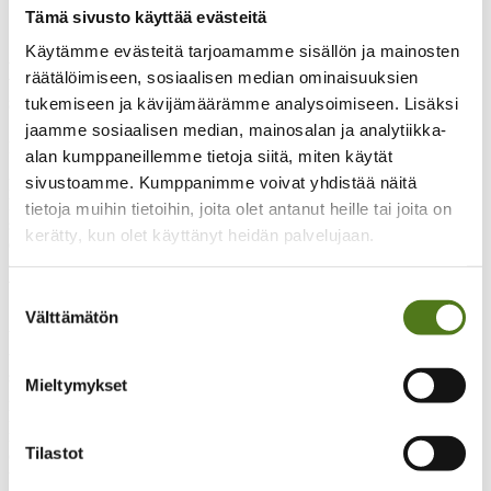
Eduskuntavaaleissa edistämme epilepsiaa sairastavien
Tämä sivusto käyttää evästeitä
ihmisten oikeuksia
Käytämme evästeitä tarjoamamme sisällön ja mainosten
Eduskuntavaaleissa edistämme epilepsiaa
räätälöimiseen, sosiaalisen median ominaisuuksien
sairastavien ihmisten oikeuksia
tukemiseen ja kävijämäärämme analysoimiseen. Lisäksi
jaamme sosiaalisen median, mainosalan ja analytiikka-
Epilepsialehti - Artikkeli
27.02.2023
alan kumppaneillemme tietoja siitä, miten käytät
sivustoamme. Kumppanimme voivat yhdistää näitä
Eduskuntavaalit toimitetaan 2.4.2023. Ennakkoäänestys on
kotimaassa 22.–28.3.2023. Nostamme vaaliteemaksi epilepsiaa
tietoja muihin tietoihin, joita olet antanut heille tai joita on
sairastavien ihmisten oikeudet ja haastamme puolueita sekä
kerätty, kun olet käyttänyt heidän palvelujaan.
ehdokkaita toimimaan niiden puolesta.
WHO:n toimintaohjelma velvoittaa
Suostumuksen
Välttämätön
valinta
Vaalitavoitteemme pohjautuvat WHO:n maailmanlaajuiseen
toimintasuunnitelmaan epilepsian ja muiden neurologisten
sairauksien hyvän hoidon edistämiseksi ja stigman vähentämiseksi
Mieltymykset
2022–2031. WHO:n jäsenvaltiot hyväksyivät toimintaohjelman
keväällä 2022. Se velvoittaa toimimaan aktiivisesti epilepsiaa ja
muita neurologisia sairauksia sairastavien ihmisten hoidon ja
Tilastot
oikeuksien parantamiseksi, ennakkoluulojen vähentämiseksi sekä
tutkimuksen vahvistamiseksi.