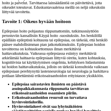
hoito ja palvelut. Tarvittaessa lainsäädäntöä on päivitettävä, jotta
oikeudet toteutuvat. Eduskuntavaaleissa meillä on neljä oikeuksiin
liittyvää tavoitetta.
Tavoite 1: Oikeus hyvään hoitoon
Epilepsian hoito pohjautuu riippumattomiin, tutkimusnäyttöön
perustuviin kansallisiin Käypä hoito -suosituksiin. Jos henkilöllä
epäillään epileptistä kohtausta tai epilepsiaa, on tärkeää, että henkilö
pääsee mahdollisimman pian jatkotutkimuksiin. Epilepsian hoidon
tavoitteena on kohtauksettomuus ilman merkittäviä
haittavaikutuksia. Vaikeassa epilepsiassa esiintyy merkittäviä
arkielämää haittaavia epilepsiaan liittyviä oireita, kuten kohtauksia,
kognitiivisia tai käyttäytymisen ongelmia, kehityksen hidastumista
tai hoidon haittavaikutuksia, jolloin on tärkeää konsultoida vaikeaan
epilepsiaan perehtynyttä lastenneurologia tai neurologia ja harkittava
potilaan lähettämistä erikoissairaanhoidon erityistason yksikköön.
Epilepsiaa sairastavien ihmisten on päästävä
asuinpaikkakunnasta riippumatta tarvittavan
erikoissairaanhoidon osaamisen piiriin.
Erikoissairaanhoidon resurssit on turvattava
hyvinvointialueilla.
Hyvinvointialueet eivät saa lyhytnäköisten
säästötavoitteiden varjolla purkaa hyväksi havaittuja