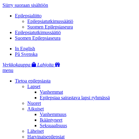
Siirry suoraan sisältöön
Epilepsialiitto
Epilepsiatutkimussäätiö
Suomen Epilepsiaseura
Epilepsiatutkimussäätiö
Suomen Epilepsiaseura
In English
På Svenska
Verkkokauppa
Lahjoita
menu
Tietoa epilepsiasta
Lapset
Vanhemmat
Epilepsiaa sairastava lapsi ryhmässä
Nuoret
Aikuiset
Vanhemmuus
Ikääntyneet
Seksuaalisuus
Läheiset
Harvinaisepilepsiat