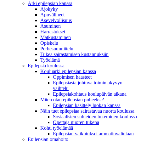
Arki epilepsian kanssa
Ajokyky
Apuvälineet
Asevelvollisuus
Asuminen
Harrastukset
Matkustaminen
Opiskelu
Perhesuunnittelu
Tukea sairastamisen kustannuksiin
Työelämä
Epilepsia koulussa
Kouluarki epilepsian kanssa
Oppimisen haasteet
Epilepsiasta johtuva toimintakyvyn
vaihtelu
Epilepsiakohtaus koulupäivän aikana
Miten otan epilepsian puheeksi?
Epilepsian käsittely luokan kanssa
Näin tuet epilepsiaa sairastavaa nuorta koulussa
Sosiaalisten suhteiden tukeminen koulussa
Opettaja nuoren tukena
Kohti työelämää
Epilepsian vaikutukset ammatinvalintaan
Epilepsian omahoito