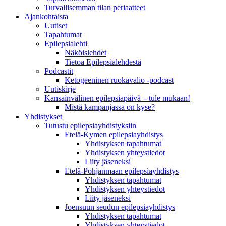
Turvallisemman tilan periaatteet
Ajankohtaista
Uutiset
Tapahtumat
Epilepsialehti
Näköislehdet
Tietoa Epilepsialehdestä
Podcastit
Ketogeeninen ruokavalio -podcast
Uutiskirje
Kansainvälinen epilepsiapäivä – tule mukaan!
Mistä kampanjassa on kyse?
Yhdistykset
Tutustu epilepsiayhdistyksiin
Etelä-Kymen epilepsiayhdistys
Yhdistyksen tapahtumat
Yhdistyksen yhteystiedot
Liity jäseneksi
Etelä-Pohjanmaan epilepsiayhdistys
Yhdistyksen tapahtumat
Yhdistyksen yhteystiedot
Liity jäseneksi
Joensuun seudun epilepsiayhdistys
Yhdistyksen tapahtumat
Yhdistyksen yhteystiedot