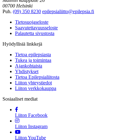
Malmin kauppatie 26
00700 Helsinki
Puh.
(09) 350 8230
epilepsialiitto@epilepsia.fi
Tietosuojaseloste
Saavutettavuusseloste
Palautetta sivustosta
Hyödyllisiä linkkejä
Tietoa epilepsiasta
Tukea ja toimintaa
Ajankohtaista
Yhdistykset
Tietoa Epilepsialiitosta
Liiton yhteystiedot
Liiton verkkokauppa
Sosiaaliset mediat
Liiton Facebook
Liiton Instagram
Liiton YouTube