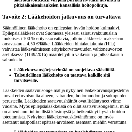
pitkäaikaissairauksien kansallisia hoitopolkuja.
Tavoite 2: Lääkehoidon jatkuvuus on turvattava
Säännöllinen lääkehoito on epilepsian hyvän hoidon kulmakivi.
Epilepsialääkkeet ovat Suomessa yleisesti sairausvakuutuslain
mukaisesti 100 % erityiskorvattavia, jolloin lääkkeestä maksetaan
omavastuuta 4,50 €/lääke. Lääkkeiden hintalautakunta (Hila)
vahvistaa lääkevalmisteen erityiskorvattavuuden valtioneuvoston
asetuksessa (1149/2016) määriteltyihin vaikeisiin ja pitkäaikaisiin
sairauksiin.
Lääkekorvausjärjestelmää on suojeltava säästöiltä.
Taloudellinen lääkehoito on taattava kaikille sitä
tarvitseville.
Lääkkeiden saatavuusongelmat ja nykyinen lääkekorvausjärjestelmä
luovat eriarvoisuutta alueen, sairauden, hoitomuodon ja sukupuolen
perusteella. Lääkkeiden saatavuushäiriöt ovat lisääntyneet viime
vuosina. Myös epilepsialääkkeissä on ollut saatavuusongelmia, mikä
on aiheuttanut inhimillistä kärsimystä ja heikentänyt hyvän hoidon
toteutumista. Nykyinen lääkekorvauskäytäntömme on myös
asettanut naispotilaat epätasa-arvoiseen asemaan miehiin verrattuna.