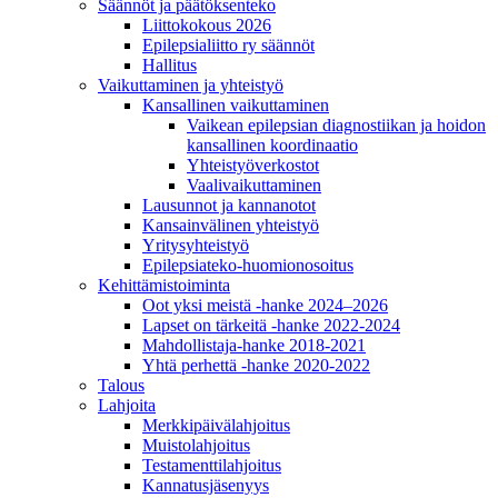
Säännöt ja päätöksenteko
Liittokokous 2026
Epilepsialiitto ry säännöt
Hallitus
Vaikuttaminen ja yhteistyö
Kansallinen vaikuttaminen
Vaikean epilepsian diagnostiikan ja hoidon
kansallinen koordinaatio
Yhteistyöverkostot
Vaalivaikuttaminen
Lausunnot ja kannanotot
Kansainvälinen yhteistyö
Yritysyhteistyö
Epilepsiateko-huomionosoitus
Kehittämistoiminta
Oot yksi meistä -hanke 2024–2026
Lapset on tärkeitä -hanke 2022-2024
Mahdollistaja-hanke 2018-2021
Yhtä perhettä -hanke 2020-2022
Talous
Lahjoita
Merkkipäivälahjoitus
Muistolahjoitus
Testamenttilahjoitus
Kannatusjäsenyys