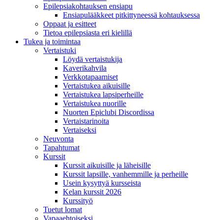
Epilepsiakohtauksen ensiapu
Ensiapulääkkeet pitkittyneessä kohtauksessa
Oppaat ja esitteet
Tietoa epilepsiasta eri kielillä
Tukea ja toimintaa
Vertaistuki
Löydä vertaistukija
Kaverikahvila
Verkkotapaamiset
Vertaistukea aikuisille
Vertaistukea lapsiperheille
Vertaistukea nuorille
Nuorten Epiclubi Discordissa
Vertaistarinoita
Vertaiseksi
Neuvonta
Tapahtumat
Kurssit
Kurssit aikuisille ja läheisille
Kurssit lapsille, vanhemmille ja perheille
Usein kysyttyä kursseista
Kelan kurssit 2026
Kurssityö
Tuetut lomat
Vapaaehtoiseksi