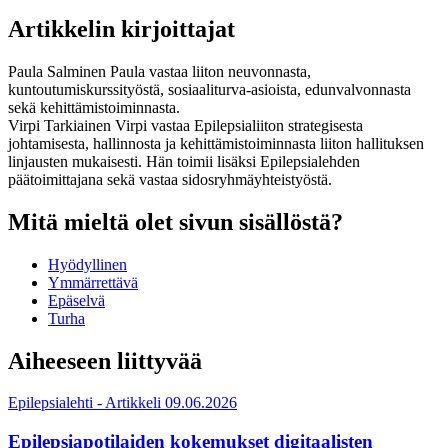
Artikkelin kirjoittajat
Paula Salminen
Paula vastaa liiton neuvonnasta,
kuntoutumiskurssityöstä, sosiaaliturva-asioista, edunvalvonnasta
sekä kehittämistoiminnasta.
Virpi Tarkiainen
Virpi vastaa Epilepsialiiton strategisesta
johtamisesta, hallinnosta ja kehittämistoiminnasta liiton hallituksen
linjausten mukaisesti. Hän toimii lisäksi Epilepsialehden
päätoimittajana sekä vastaa sidosryhmäyhteistyöstä.
Mitä mieltä olet sivun sisällöstä?
Hyödyllinen
Ymmärrettävä
Epäselvä
Turha
Aiheeseen liittyvää
Epilepsialehti - Artikkeli
09.06.2026
Epilepsiapotilaiden kokemukset digitaalisten