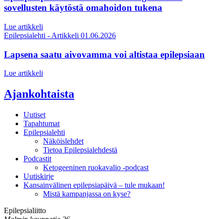
sovellusten käytöstä omahoidon tukena
Lue artikkeli
Epilepsialehti - Artikkeli
01.06.2026
Lapsena saatu aivovamma voi altistaa epilepsiaan
Lue artikkeli
Ajankohtaista
Uutiset
Tapahtumat
Epilepsialehti
Näköislehdet
Tietoa Epilepsialehdestä
Podcastit
Ketogeeninen ruokavalio -podcast
Uutiskirje
Kansainvälinen epilepsiapäivä – tule mukaan!
Mistä kampanjassa on kyse?
Epilepsialiitto