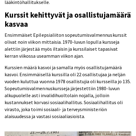
lääkintöhallitukselle.
Kurssit kehittyvät ja osallistujamäärä
kasvaa
Ensimmäiset Epilepsialiiton sopeutumisvalmennuskurssit
olivat noin viikon mittaisia. 1970-luvun lopulla kursseja
alettiin järjestää myös iltaisin ja kurssilaiset tapasivat
kerran viikossa useamman viikon ajan.
Kurssien määrä kasvoi ja samalla myös osallistujamäärä
kasvoi. Ensimmäisellä kurssilla oli 22 osallistujaa ja neljän
vuoden kuluttua vuonna 1978 osallistujia oli kursseilla jo 135.
Sopeutumisvalmennuskursseja järjestettiin 1980-luvun
alkupuolelle asti invalidihuoltolain nojalla, jolloin
kustannukset korvasi sosiaalihallitus. Sosiaalihallitus oli
virasto, joka toimi sosiaali- ja terveysministeriön
alaisuudessa ja vastasi sosiaaliasioista.