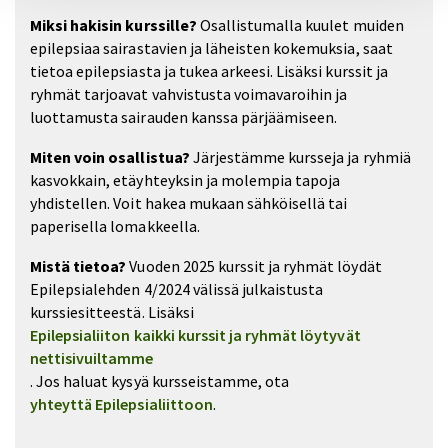
Miksi hakisin kurssille?
Osallistumalla kuulet muiden
epilepsiaa sairastavien ja läheisten kokemuksia, saat
tietoa epilepsiasta ja tukea arkeesi. Lisäksi kurssit ja
ryhmät tarjoavat vahvistusta voimavaroihin ja
luottamusta sairauden kanssa pärjäämiseen.
Miten voin osallistua?
Järjestämme kursseja ja ryhmiä
kasvokkain, etäyhteyksin ja molempia tapoja
yhdistellen. Voit hakea mukaan sähköisellä tai
paperisella lomakkeella.
Mistä tietoa?
Vuoden 2025 kurssit ja ryhmät löydät
Epilepsialehden 4/2024 välissä julkaistusta
kurssiesitteestä. Lisäksi
Epilepsialiiton kaikki kurssit ja ryhmät löytyvät
nettisivuiltamme
. Jos haluat kysyä kursseistamme, ota
yhteyttä Epilepsialiittoon
.