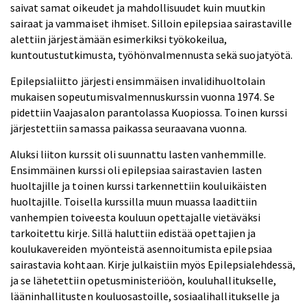
saivat samat oikeudet ja mahdollisuudet kuin muutkin
sairaat ja vammaiset ihmiset. Silloin epilepsiaa sairastaville
alettiin järjestämään esimerkiksi työkokeilua,
kuntoutustutkimusta, työhönvalmennusta sekä suojatyötä.
Epilepsialiitto järjesti ensimmäisen invalidihuoltolain
mukaisen sopeutumisvalmennuskurssin vuonna 1974. Se
pidettiin Vaajasalon parantolassa Kuopiossa. Toinen kurssi
järjestettiin samassa paikassa seuraavana vuonna.
Aluksi liiton kurssit oli suunnattu lasten vanhemmille.
Ensimmäinen kurssi oli epilepsiaa sairastavien lasten
huoltajille ja toinen kurssi tarkennettiin kouluikäisten
huoltajille. Toisella kurssilla muun muassa laadittiin
vanhempien toiveesta kouluun opettajalle vietäväksi
tarkoitettu kirje. Sillä haluttiin edistää opettajien ja
koulukavereiden myönteistä asennoitumista epilepsiaa
sairastavia kohtaan. Kirje julkaistiin myös Epilepsialehdessä,
ja se lähetettiin opetusministeriöön, kouluhallitukselle,
lääninhallitusten kouluosastoille, sosiaalihallitukselle ja