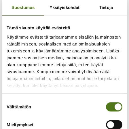
sekä lapselle. Tärkein muisto oli se, kun lapsi sanoi
Suostumus
Yksityiskohdat
Tietoja
perhekurssin jälkeen näin: siellä saa olla juuri
sellainen, kun on. Ei tarvitse selittää, vaan kaikki
ymmärtää. Se sanaton yhteys lasten välillä.”
Tämä sivusto käyttää evästeitä
”Oli ihanaa jakaa samanlaisia tuntemuksia, tuntea
Käytämme evästeitä tarjoamamme sisällön ja mainosten
yhteenkuuluvuuden tunnetta ja kokoontua
räätälöimiseen, sosiaalisen median ominaisuuksien
työpajoissa. Kurssilla oli turvallista ja minut otettiin
tukemiseen ja kävijämäärämme analysoimiseen. Lisäksi
huomioon tällaisena kuin olen. Meillä oli lämmin
jaamme sosiaalisen median, mainosalan ja analytiikka-
henki myös kurssilaisten kanssa.”
alan kumppaneillemme tietoja siitä, miten käytät
sivustoamme. Kumppanimme voivat yhdistää näitä
”Kurssilla tapasin ensi kertaa samaa epilepsiaa
tietoja muihin tietoihin, joita olet antanut heille tai joita on
sairastavan ihmisen.”
kerätty, kun olet käyttänyt heidän palvelujaan.
”Olen toiminut vertaisohjaajana kurssilla. Toimin
Suostumuksen
siis oman kokemukseni kautta. Oli ilo huomata,
Välttämätön
valinta
kuinka ryhmään muodostui nopeasti tiivis henki.
Opittiin äkkiä, että varsinaisen ohjelman
ulkopuolellakin oli mukava kuunnella kokemuksia
Mieltymykset