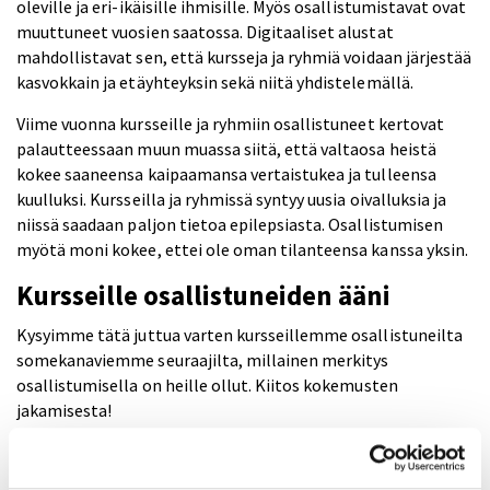
oleville ja eri-ikäisille ihmisille. Myös osallistumistavat ovat
muuttuneet vuosien saatossa. Digitaaliset alustat
mahdollistavat sen, että kursseja ja ryhmiä voidaan järjestää
kasvokkain ja etäyhteyksin sekä niitä yhdistelemällä.
Viime vuonna kursseille ja ryhmiin osallistuneet kertovat
palautteessaan muun muassa siitä, että valtaosa heistä
kokee saaneensa kaipaamansa vertaistukea ja tulleensa
kuulluksi. Kursseilla ja ryhmissä syntyy uusia oivalluksia ja
niissä saadaan paljon tietoa epilepsiasta. Osallistumisen
myötä moni kokee, ettei ole oman tilanteensa kanssa yksin.
Kursseille osallistuneiden ääni
Kysyimme tätä juttua varten kursseillemme osallistuneilta
somekanaviemme seuraajilta, millainen merkitys
osallistumisella on heille ollut. Kiitos kokemusten
jakamisesta!
”Kursseilta on tullut matkan varrella ystäviä itselle