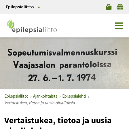
Epilepsialiitto
Epilepsialiitto
Ajankohtaista
Epilepsialehti
Vertaistukea, tietoa ja uusia oivalluksia
Vertaistukea, tietoa ja uusia