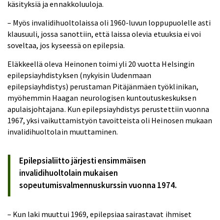
käsityksiä ja ennakkoluuloja.
– Myös invalidihuoltolaissa oli 1960-luvun loppupuolelle asti
klausuuli, jossa sanottiin, että laissa olevia etuuksia ei voi
soveltaa, jos kyseessä on epilepsia.
Eläkkeellä oleva Heinonen toimi yli 20 vuotta Helsingin
epilepsiayhdistyksen (nykyisin Uudenmaan
epilepsiayhdistys) perustaman Pitäjänmäen työklinikan,
myöhemmin Haagan neurologisen kuntoutuskeskuksen
apulaisjohtajana. Kun epilepsiayhdistys perustettiin vuonna
1967, yksi vaikuttamistyön tavoitteista oli Heinosen mukaan
invalidihuoltolain muuttaminen.
Epilepsialiitto järjesti ensimmäisen
invalidihuoltolain mukaisen
sopeutumisvalmennuskurssin vuonna 1974.
– Kun laki muuttui 1969, epilepsiaa sairastavat ihmiset