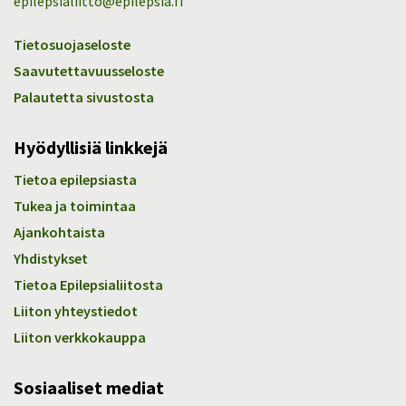
epilepsialiitto@epilepsia.fi
Tietosuojaseloste
Saavutettavuusseloste
Palautetta sivustosta
Hyödyllisiä linkkejä
Tietoa epilepsiasta
Tukea ja toimintaa
Ajankohtaista
Yhdistykset
Tietoa Epilepsialiitosta
Liiton yhteystiedot
Liiton verkkokauppa
Sosiaaliset mediat