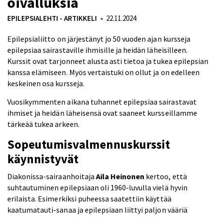
oivalluksia
EPILEPSIALEHTI - ARTIKKELI
22.11.2024
Epilepsialiitto on järjestänyt jo 50 vuoden ajan kursseja
epilepsiaa sairastaville ihmisille ja heidän läheisilleen.
Kurssit ovat tarjonneet alusta asti tietoa ja tukea epilepsian
kanssa elämiseen. Myös vertaistuki on ollut ja on edelleen
keskeinen osa kursseja.
Vuosikymmenten aikana tuhannet epilepsiaa sairastavat
ihmiset ja heidän läheisensä ovat saaneet kursseillamme
tärkeää tukea arkeen.
Sopeutumisvalmennuskurssit
käynnistyvät
Diakonissa-sairaanhoitaja
Aila Heinonen
kertoo, että
suhtautuminen epilepsiaan oli 1960-luvulla vielä hyvin
erilaista. Esimerkiksi puheessa saatettiin käyttää
kaatumatauti-sanaa ja epilepsiaan liittyi paljon vääriä