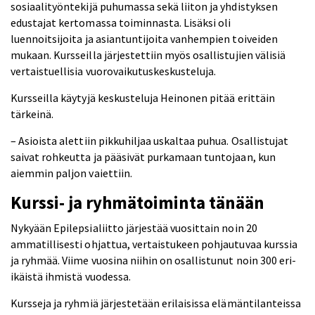
sosiaalityöntekijä puhumassa sekä liiton ja yhdistyksen
edustajat kertomassa toiminnasta. Lisäksi oli
luennoitsijoita ja asiantuntijoita vanhempien toiveiden
mukaan. Kursseilla järjestettiin myös osallistujien välisiä
vertaistuellisia vuorovaikutuskeskusteluja.
Kursseilla käytyjä keskusteluja Heinonen pitää erittäin
tärkeinä.
– Asioista alettiin pikkuhiljaa uskaltaa puhua. Osallistujat
saivat rohkeutta ja pääsivät purkamaan tuntojaan, kun
aiemmin paljon vaiettiin.
Kurssi- ja ryhmätoiminta tänään
Nykyään Epilepsialiitto järjestää vuosittain noin 20
ammatillisesti ohjattua, vertaistukeen pohjautuvaa kurssia
ja ryhmää. Viime vuosina niihin on osallistunut noin 300 eri-
ikäistä ihmistä vuodessa.
Kursseja ja ryhmiä järjestetään erilaisissa elämäntilanteissa