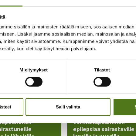
 epilepsiayhdistysten vapaaehtoille, jotka vastaavat STEA-avus
austa, käytöstä ja raportoinnista lisää. Ilmoittaudu mukaan ja 
itä
 järjestöpäällikkö Piritta Selin piritta.selin@epilepsia.fi p. 050 5
mme sisällön ja mainosten räätälöimiseen, sosiaalisen median
iseen. Lisäksi jaamme sosiaalisen median, mainosalan ja analy
, miten käytät sivustoamme. Kumppanimme voivat yhdistää näitä t
udu tästä
n kerätty, kun olet käyttänyt heidän palvelujaan.
Mieltymykset
Tilastot
:
Muita järjestäjän ta
ästeet
Salli valinta
tapaaminen
Verkkotapaaminen
irastuneille
epilepsiaa sairastaville