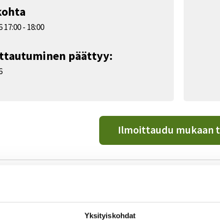
kohta
26
17:00
-
18:00
ittautuminen päättyy:
6
Ilmoittaudu mukaan t
:
an STEA-jäsenjärjestöavustuksen käytöstä, hakemisesta ja s
Yksityiskohdat