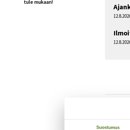
tule mukaan!
Ajan
12.8.20
Ilmo
12.8.202
Tietoja
Tule oppima
Suostumus