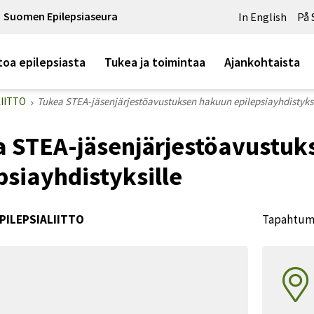
Suomen Epilepsiaseura
In English
På 
toa epilepsiasta
Tukea ja toimintaa
Ajankohtaista
LIITTO
Tukea STEA-jäsenjärjestöavustuksen hakuun epilepsiayhdistyksi
a STEA-jäsenjärjestöavustuk
psiayhdistyksille
PILEPSIALIITTO
Tapahtuma