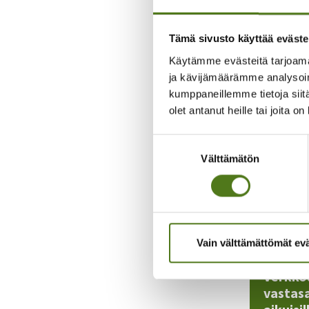
tarkoitettu
avustuksen h
Tämä sivusto käyttää eväste
Lisätietoja:
Käytämme evästeitä tarjoama
ja kävijämäärämme analysoim
kumppaneillemme tietoja siitä
Ilmoitta
olet antanut heille tai joita o
Suostumuksen
Välttämätön
valinta
Jaa somessa
Vain välttämättömät ev
Verkko
vastasa