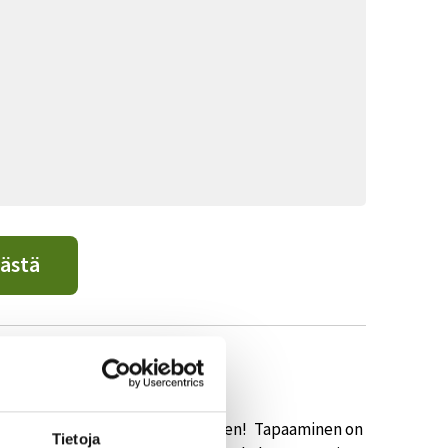
ästä
elvittämisestä Teams-tapaamiseen! Tapaaminen on
Tietoja