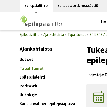
Epilepsialiitto
Epilepsiatutkimussäätiö
Tie
Epilepsialiitto
Ajankohtaista
Tapahtumat
EPILEPSIA
Tuke
Ajankohtaista
epile
Uutiset
Tapahtumat
Järjestäjä:
E
Epilepsialehti
Podcastit
Uutiskirje
Kansainvälinen epilepsiapäivä –