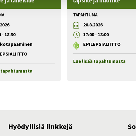
le ja läheisille
lapsille ja nuorille
MA
TAPAHTUMA
.2026
20.8.2026
0
-
18:30
17:00
-
18:00
kkotapaaminen
EPILEPSIALIITTO
EPSIALIITTO
Lue lisää tapahtumasta
ä tapahtumasta
Hyödyllisiä linkkejä
So