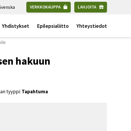
Svenska
VERKKOKAUPPA
LAHJOITA
Yhdistykset
Epilepsialiitto
Yhteystiedot
lle
sen hakuun
n tyyppi:
Tapahtuma