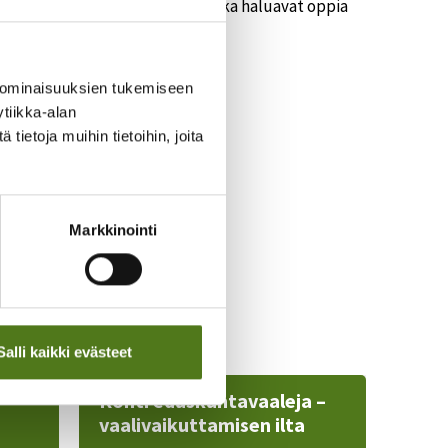
tuksen käytöstä sekä niile, jotka haluavat oppia
tule linjoille!
14 4484
 ominaisuuksien tukemiseen
tiikka-alan
ietoja muihin tietoihin, joita
Markkinointi
pahtumia
Salli kaikki evästeet
Kohti eduskuntavaaleja –
vaalivaikuttamisen ilta