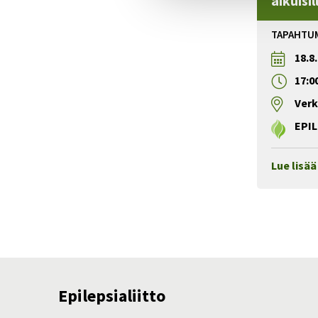
aikuisil
TAPAHTU
18.8
17:0
Ver
EPIL
Lue lisä
Epilepsialiitto