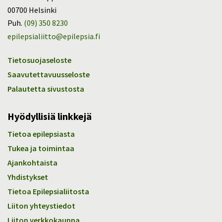
00700 Helsinki
Puh.
(09) 350 8230
epilepsialiitto@epilepsia.fi
Tietosuojaseloste
Saavutettavuusseloste
Palautetta sivustosta
Hyödyllisiä linkkejä
Tietoa epilepsiasta
Tukea ja toimintaa
Ajankohtaista
Yhdistykset
Tietoa Epilepsialiitosta
Liiton yhteystiedot
Liiton verkkokauppa