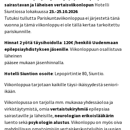
sairastavan ja läheisen vertaisviikonlopun
Hotelli
Siuntiossa lokakuussa
23.-25.10.2026
.
Tutuksi tullutta Pariskuntaviikonloppua ei järjestetä tänä
vuonna ja tämä viikonloppu ei ole tällä kertaa tarkoitettu
pariskunnille.
Hinnat 2 yötä täysihoidolla
:
120€ /henkilö Uudenmaan
epilepsiayhdistyksen jäsenille
. Viikonloppuun osallistuva
läheinen
pääsee mukaan jäsenhinnalla.
Hotelli Siuntion osoite
: Lepopirtintie 80, Siuntio.
Viikonloppua tarjotaan kaikille täysi-ikäisyydestä seniori-
ikään.
Viikonlopussa on tarjolla mm. mukavaa yhdessäoloa ja
virkistäytymistä, omia
vertaistukiryhmiä
epilepsiaa
sairastaville ja läheisille,
neurologian erikoislääkärin
luento sekä
psykologin alustus
. Viikonloppu on myös oiva
mahdollisuus omatoimisiin vertaiskeskusteluihin ja uusien