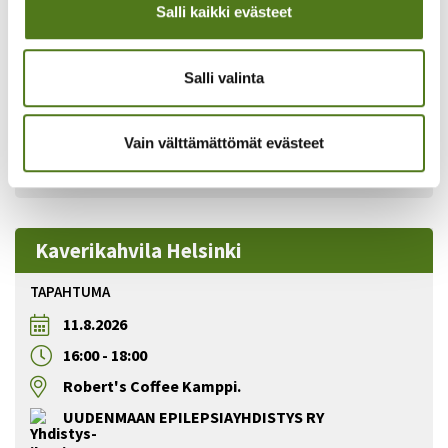
Salli kaikki evästeet
11:00
-
15:00
Pääkaupunkiseudun kulttuurikohteet.
Salli valinta
UUDENMAAN EPILEPSIAYHDISTYS RY
Vain välttämättömät evästeet
Lue lisää tapahtumasta
Kaverikahvila Helsinki
TAPAHTUMA
11.8.2026
16:00
-
18:00
Robert's Coffee Kamppi.
UUDENMAAN EPILEPSIAYHDISTYS RY