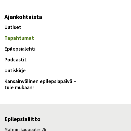
Ajankohtaista
Uutiset
Tapahtumat
Epilepsialehti
Podcastit
Uutiskirje
Kansainvälinen epilepsiapäivä –
tule mukaan!
Epilepsialiitto
Malmin kauppatie 26