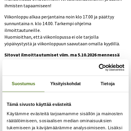
ihmisten tapaamiseen!
Viikonloppu alkaa perjantaina noin klo 17.00 ja päättyy
sunnuntaina n. klo 14.00. Tarkempi ohjelma
ilmoittautuneille.
Huomioithan, että viikonlopussa ei ole tarjolla
yöpäivystystä ja viikonloppuun saavutaan omalla kyydillä.
Sitovat ilmoittautumiset viim. ma 5.10.2026 mennessä
nettisivujemme kautta
www.epilepsia.fi/uusimaa
. Tämän
jälkeen ilmoittautumisen voi perua hoitajan tai lääkärin
todistusta vastaan.
Suostumus
Yksityiskohdat
Tietoja
Olethan tarvittaessa valmis todistamaan henkilöllisyytesi,
majoituspalvelut tai yhdistyksen työntekijä voi tarkastaa
henkilöllisyyden tarvittaessa.
Tämä sivusto käyttää evästeitä
Lämpimästi tervetuloa mukaan!
Käytämme evästeitä tarjoamamme sisällön ja mainosten
räätälöimiseen, sosiaalisen median ominaisuuksien
Lisätiedot:
tukemiseen ja kävijämäärämme analysoimiseen. Lisäksi
laura.uusimaa@epilepsia.fi