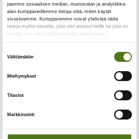
jaamme sosiaalisen median, mainosalan ja analytiikka-
tai 050 535 4009.
alan kumppaneillemme tietoja siitä, miten käytät
Ilmoittaudu tästä
sivustoamme. Kumppanimme voivat yhdistää näitä
tietoja muihin tietoihin, joita olet antanut heille tai joita on
kerätty, kun olet käyttänyt heidän palvelujaan.
Jaa somessa:
Suostumuksen
Välttämätön
valinta
Mieltymykset
Muita järjestäjän tapahtumia
Tilastot
Kulttuuria ja vertaistukea
pääkaupunkiseudulla!
Markkinointi
TAPAHTUMA
12.3.
-
3.12.2026