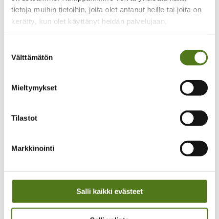
Säännöt ja päätöksenteko
tietoja muihin tietoihin, joita olet antanut heille tai joita on
Liittokokous 2026
Epilepsialiitto ry säännöt
kerätty, kun olet käyttänyt heidän palvelujaan.
Hallitus
Vaikuttaminen ja yhteistyö
Kansallinen vaikuttaminen
Suostumuksen
Vaikean epilepsian diagnostiikan ja hoidon
Välttämätön
valinta
kansallinen koordinaatio
Yhteistyöverkostot
Vaalivaikuttaminen
Mieltymykset
Lausunnot ja kannanotot
Kansainvälinen yhteistyö
Yritysyhteistyö
Epilepsiateko-huomionosoitus
Tilastot
Kehittämistoiminta
Oot yksi meistä -hanke 2024–2026
Lapset on tärkeitä -hanke 2022-2024
Markkinointi
Mahdollistaja-hanke 2018-2021
Yhtä perhettä -hanke 2020-2022
Talous
Lahjoita
Merkkipäivälahjoitus
Salli kaikki evästeet
Muistolahjoitus
Testamenttilahjoitus
Kannatusjäsenyys