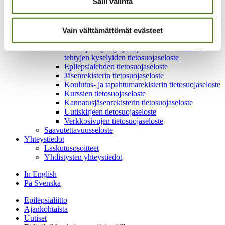
Salli valinta
Historia
Historiamateriaalia
Medialle
Vain välttämättömät evästeet
Toimitilaa vuokrattavana
Tietosuojaselosteet
Webropol kysely- ja raportointisovelluksella
tehtyjen kyselyiden tietosuojaseloste
Epilepsialehden tietosuojaseloste
Jäsenrekisterin tietosuojaseloste
Koulutus- ja tapahtumarekisterin tietosuojaseloste
Kurssien tietosuojaseloste
Kannatusjäsenrekisterin tietosuojaseloste
Uutiskirjeen tietosuojaseloste
Verkkosivujen tietosuojaseloste
Saavutettavuusseloste
Yhteystiedot
Laskutusosoitteet
Yhdistysten yhteystiedot
In English
På Svenska
Epilepsialiitto
Ajankohtaista
Uutiset