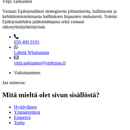
Virpi Tarkiainen
Vastaan Epilepsialiiton strategisesta johtamisesta, hallinnosta ja
kehittämistoiminnasta hallituksen linjausten mukaisesti. Toimin
Epilepsialehden päätoimittajana sekä vastaan
sidosryhmäyhteistyöstä.
050 400 9191
Lähetä Whatsappia
virpi.tarkiainen@epilepsia.fi
Vaikuttaminen
Jaa somessa:
Mitä mieltä olet sivun sisällöstä?
Hyödyllinen
Ymmärrettävä
Epäselvä
Turha