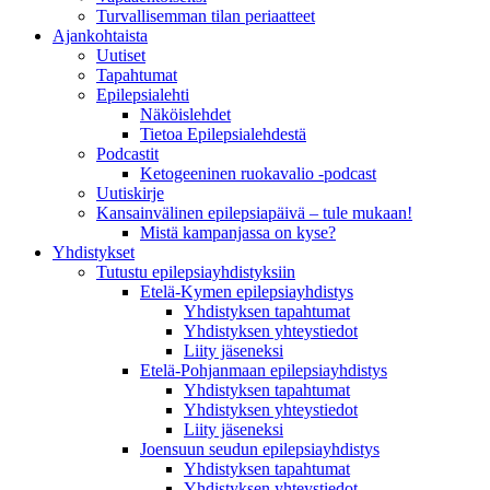
Turvallisemman tilan periaatteet
Ajankohtaista
Uutiset
Tapahtumat
Epilepsialehti
Näköislehdet
Tietoa Epilepsialehdestä
Podcastit
Ketogeeninen ruokavalio -podcast
Uutiskirje
Kansainvälinen epilepsiapäivä – tule mukaan!
Mistä kampanjassa on kyse?
Yhdistykset
Tutustu epilepsiayhdistyksiin
Etelä-Kymen epilepsiayhdistys
Yhdistyksen tapahtumat
Yhdistyksen yhteystiedot
Liity jäseneksi
Etelä-Pohjanmaan epilepsiayhdistys
Yhdistyksen tapahtumat
Yhdistyksen yhteystiedot
Liity jäseneksi
Joensuun seudun epilepsiayhdistys
Yhdistyksen tapahtumat
Yhdistyksen yhteystiedot