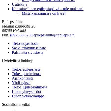
Uutiskirje
Kansainvälinen epilepsiapäivä – tule mukaan!
Mistä kampanjassa on kyse?
Epilepsialiitto
Malmin kauppatie 26
00700 Helsinki
Puh.
(09) 350 8230
epilepsialiitto@epilepsia.fi
Tietosuojaseloste
Saavutettavuusseloste
Palautetta sivustosta
Hyödyllisiä linkkejä
Tietoa epilepsiasta
Tukea ja toimintaa
Ajankohtaista
Yhdistykset
Tietoa Epilepsialiitosta
Liiton yhteystiedot
Liiton verkkokauppa
Sosiaaliset mediat