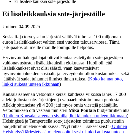
Ei lisäleikkauksia sote-järjestöille
Ei lisäleikkauksia sote-järjestöille
Uutinen
04.09.2025
Sosiaali- ja terveysalan järjestöt välttivät tuhoisat 100 miljoonan
euron lisäleikkaukset valtion ensi vuoden talousarviossa. Tämä
järkipäätös oli meille monille toimijoille helpotus.
Hyvinvointialuejohtajat ottivat kantaa esitettyihin sote-järjestöjen
valtionavustusten lisäleikkauksiin elokuussa. Huoli oli, että
lisäleikkaukset eivät olisi säästö, vaan kasvattaisivat
hyvinvointialueiden sosiaali- ja terveydenhuollon kustannuksia sekä
jättäisivät sadat tuhannet ihmiset ilman tukea. (
Koko kannanotto,
linkki aukeaa uuteen ikkunaan
)
Kansalaisareenan vetoomus keräsi kahdessa viikossa lähes 17 000
allekirjoitusta sote-järjestöjen ja vapaaehtoistoiminnan puolesta.
Allekirjoittaneista yli 4 200 jätti myös omia viestejä päättäjille.
Vetoomuksen otti vastaan ministeri
Mika Poutala
budjettiriihen alla.
(
Uutinen Kansalaisareenan sivuilla, linkki aukeaa uuteen ikkunaan
)
Helsingissä ja Tampereella sote-järjestöjen toimintaa puolustettiin
budjettiriihimielenosoituksissa: ”Nyt riittää – sakset seis!” (
Uutinen
Helsingissä järjestetystä mielenosoituksesta, linkki aukeaa uuteen