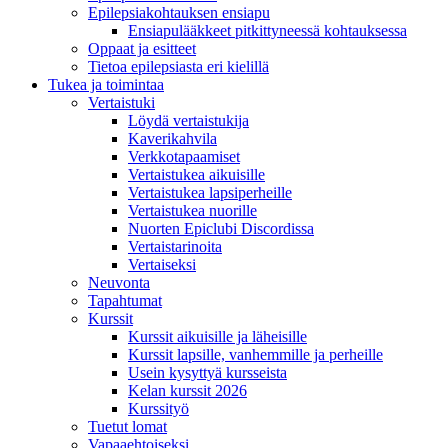
Epilepsiakohtauksen ensiapu
Ensiapulääkkeet pitkittyneessä kohtauksessa
Oppaat ja esitteet
Tietoa epilepsiasta eri kielillä
Tukea ja toimintaa
Vertaistuki
Löydä vertaistukija
Kaverikahvila
Verkkotapaamiset
Vertaistukea aikuisille
Vertaistukea lapsiperheille
Vertaistukea nuorille
Nuorten Epiclubi Discordissa
Vertaistarinoita
Vertaiseksi
Neuvonta
Tapahtumat
Kurssit
Kurssit aikuisille ja läheisille
Kurssit lapsille, vanhemmille ja perheille
Usein kysyttyä kursseista
Kelan kurssit 2026
Kurssityö
Tuetut lomat
Vapaaehtoiseksi