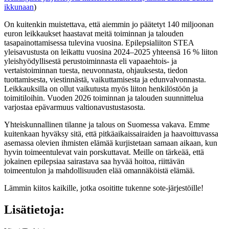
ikkunaan
)
On kuitenkin muistettava, että aiemmin jo päätetyt 140 miljoonan
euron leikkaukset haastavat meitä toiminnan ja talouden
tasapainottamisessa tulevina vuosina. Epilepsialiiton STEA
yleisavustusta on leikattu vuosina 2024–2025 yhteensä 16 % liiton
yleishyödyllisestä perustoiminnasta eli vapaaehtois- ja
vertaistoiminnan tuesta, neuvonnasta, ohjauksesta, tiedon
tuottamisesta, viestinnästä, vaikuttamisesta ja edunvalvonnasta.
Leikkauksilla on ollut vaikutusta myös liiton henkilöstöön ja
toimitiloihin. Vuoden 2026 toiminnan ja talouden suunnittelua
varjostaa epävarmuus valtionavustustasosta.
Yhteiskunnallinen tilanne ja talous on Suomessa vakava. Emme
kuitenkaan hyväksy sitä, että pitkäaikaissairaiden ja haavoittuvassa
asemassa olevien ihmisten elämää kurjistetaan samaan aikaan, kun
hyvin toimeentulevat vain porskuttavat. Meille on tärkeää, että
jokainen epilepsiaa sairastava saa hyvää hoitoa, riittävän
toimeentulon ja mahdollisuuden elää omannäköistä elämää.
Lämmin kiitos kaikille, jotka osoititte tukenne sote-järjestöille!
Lisätietoja: