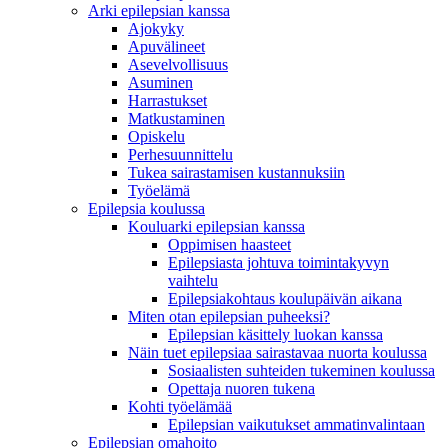
Arki epilepsian kanssa
Ajokyky
Apuvälineet
Asevelvollisuus
Asuminen
Harrastukset
Matkustaminen
Opiskelu
Perhesuunnittelu
Tukea sairastamisen kustannuksiin
Työelämä
Epilepsia koulussa
Kouluarki epilepsian kanssa
Oppimisen haasteet
Epilepsiasta johtuva toimintakyvyn
vaihtelu
Epilepsiakohtaus koulupäivän aikana
Miten otan epilepsian puheeksi?
Epilepsian käsittely luokan kanssa
Näin tuet epilepsiaa sairastavaa nuorta koulussa
Sosiaalisten suhteiden tukeminen koulussa
Opettaja nuoren tukena
Kohti työelämää
Epilepsian vaikutukset ammatinvalintaan
Epilepsian omahoito