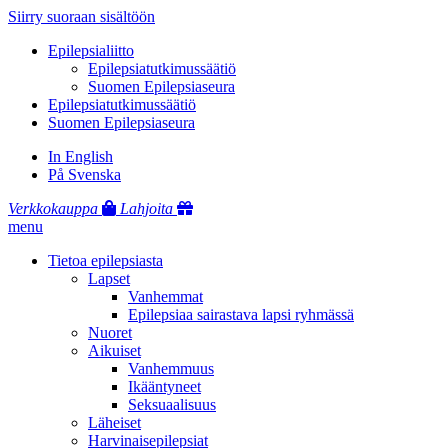
Siirry suoraan sisältöön
Epilepsialiitto
Epilepsiatutkimussäätiö
Suomen Epilepsiaseura
Epilepsiatutkimussäätiö
Suomen Epilepsiaseura
In English
På Svenska
Verkkokauppa
Lahjoita
menu
Tietoa epilepsiasta
Lapset
Vanhemmat
Epilepsiaa sairastava lapsi ryhmässä
Nuoret
Aikuiset
Vanhemmuus
Ikääntyneet
Seksuaalisuus
Läheiset
Harvinaisepilepsiat