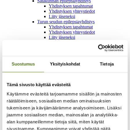
Satakunnan epilepsiayhdistys
Yhdistyksen tapahtumat
Yhdistyksen yhteystiedot
Liity jäseneksi
Turun seudun epilepsiayhdistys
Yhdistyksen tapahtumat
Yhdistyksen yhteystiedot
Liity jäseneksi
Uudenmaan epilepsiayhdistys
Yhdistyksen tapahtumat
Yhdistyksen yhteystiedot
Liity jäseneksi
Vaasan seudun epilepsiayhdistys
Suostumus
Yksityiskohdat
Tietoja
Yhdistyksen tapahtumat
Yhdistyksen yhteystiedot
Liity jäseneksi
Vakka-Suomen epilepsiayhdistys
Tämä sivusto käyttää evästeitä
Yhdistyksen tapahtumat
Käytämme evästeitä tarjoamamme sisällön ja mainosten
Yhdistyksen yhteystiedot
Liity jäseneksi
räätälöimiseen, sosiaalisen median ominaisuuksien
Varkauden seudun epilepsiayhdistys
tukemiseen ja kävijämäärämme analysoimiseen. Lisäksi
Liity jäseneksi
jaamme sosiaalisen median, mainosalan ja analytiikka-
Jäsenedut ja jäsenkortti
Epilepsialiitto
alan kumppaneillemme tietoja siitä, miten käytät
Arvot ja strategia
sivustoamme. Kumppanimme voivat yhdistää näitä