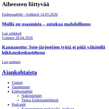
Aiheeseen liittyvää
Epilepsialehti - Artikkeli
14.05.2026
Meillä on osaamista – antakaa mahdollisuus
Lue artikkeli
Uutinen
28.04.2026
Kannanotto: Sote-järjestöjen työtä ei pidä vähätellä
leikkauskeskustelussa
Lue uutinen
Ajankohtaista
Uutiset
Tapahtumat
Epilepsialehti
Näköislehdet
Tietoa Epilepsialehdestä
Podcastit
Ketogeeninen ruokavalio -podcast