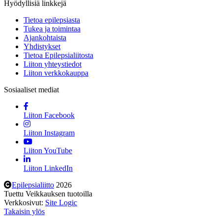
Hyödyllisiä linkkejä
Tietoa epilepsiasta
Tukea ja toimintaa
Ajankohtaista
Yhdistykset
Tietoa Epilepsialiitosta
Liiton yhteystiedot
Liiton verkkokauppa
Sosiaaliset mediat
Liiton Facebook
Liiton Instagram
Liiton YouTube
Liiton LinkedIn
Epilepsialiitto
2026
Tuettu Veikkauksen tuotoilla
Verkkosivut:
Site Logic
Takaisin ylös