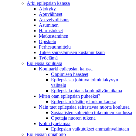
Arki epilepsian kanssa
Ajokyky
Apuvälineet
Asevelvollisuus
Asuminen
Harrastukset
Matkustaminen
Opiskelu
Perhesuunnittelu
Tukea sairastamisen kustannuksiin
Työelämä
Epilepsia koulussa
Kouluarki epilepsian kanssa
Oppimisen haasteet
Epilepsiasta johtuva toimintakyvyn
vaihtelu
Epilepsiakohtaus koulupäivän aikana
Miten otan epilepsian puheeksi?
Epilepsian käsittely luokan kanssa
Näin tuet epilepsiaa sairastavaa nuorta koulussa
Sosiaalisten suhteiden tukeminen koulussa
Opettaja nuoren tukena
Kohti työelämää
Epilepsian vaikutukset ammatinvalintaan
Epilepsian omahoito