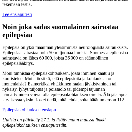
tekemään testiä.
Tee ensiaputesti
Noin joka sadas suomalainen sairastaa
epilepsiaa
Epilepsia on yksi maailman yleisimmistä neurologisista sairauksista.
Epilepsiaa sairastaa noin 50 miljoonaa ihmistä. Suomessa epilepsiaa
sairastavia on lähes 60 000, joista 36 000 on säännöllinen
epilepsialääkitys.
Moni tunnistaa epilepsiakohtauksen, jossa ihminen kaatuu ja
kouristelee. Mutta tiesitkö, että epilepsioita ja kohtauksia on
monenlaisia? Esimerkiksi yhtäkkinen raajan jäykistyminen tai
nykäisy, lyhyt tuijotus ja poissaolo tai pidempi tajunnan
hämärtyminen voivat olla epilepsiakohtauksen oireita. Älä jätä apua
tarvitsevaa yksin. Jos et tiedä, mitä tehdä, soita hätänumeroon 112.
Epilepsiakohtauksen ensiapu
Uutista on päivitetty 27.1. ja lisätty muun muassa linkki
epilepsiakohtauksen ensiaputestiin.