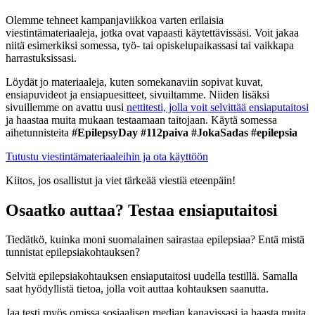
Olemme tehneet kampanjaviikkoa varten erilaisia
viestintämateriaaleja, jotka ovat vapaasti käytettävissäsi. Voit jakaa
niitä esimerkiksi somessa, työ- tai opiskelupaikassasi tai vaikkapa
harrastuksissasi.
Löydät jo materiaaleja, kuten somekanaviin sopivat kuvat,
ensiapuvideot ja ensiapuesitteet, sivuiltamme. Niiden lisäksi
sivuillemme on avattu uusi
nettitesti, jolla voit selvittää ensiaputaitosi
ja haastaa muita mukaan testaamaan taitojaan. Käytä somessa
aihetunnisteita
#EpilepsyDay #112paiva #JokaSadas #epilepsia
Tutustu viestintämateriaaleihin ja ota käyttöön
Kiitos, jos osallistut ja viet tärkeää viestiä eteenpäin!
Osaatko auttaa? Testaa ensiaputaitosi
Tiedätkö, kuinka moni suomalainen sairastaa epilepsiaa? Entä mistä
tunnistat epilepsiakohtauksen?
Selvitä epilepsiakohtauksen ensiaputaitosi uudella testillä. Samalla
saat hyödyllistä tietoa, jolla voit auttaa kohtauksen saanutta.
Jaa testi myös omissa sosiaalisen median kanavissasi ja haasta muita