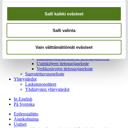
Historia
Historiamateriaalia
Medialle
Salli kaikki evästeet
Toimitilaa vuokrattavana
Tietosuojaselosteet
Webropol kysely- ja raportointisovelluksella
Salli valinta
tehtyjen kyselyiden tietosuojaseloste
Epilepsialehden tietosuojaseloste
Jäsenrekisterin tietosuojaseloste
Vain välttämättömät evästeet
Koulutus- ja tapahtumarekisterin tietosuojaseloste
Kurssien tietosuojaseloste
Kannatusjäsenrekisterin tietosuojaseloste
Uutiskirjeen tietosuojaseloste
Verkkosivujen tietosuojaseloste
Saavutettavuusseloste
Yhteystiedot
Laskutusosoitteet
Yhdistysten yhteystiedot
In English
På Svenska
Epilepsialiitto
Ajankohtaista
Uutiset