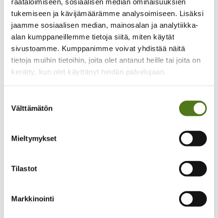
räätälöimiseen, sosiaalisen median ominaisuuksien
Säännöt ja päätöksenteko
Liittokokous 2026
tukemiseen ja kävijämäärämme analysoimiseen. Lisäksi
Epilepsialiitto ry säännöt
jaamme sosiaalisen median, mainosalan ja analytiikka-
Hallitus
alan kumppaneillemme tietoja siitä, miten käytät
Vaikuttaminen ja yhteistyö
Kansallinen vaikuttaminen
sivustoamme. Kumppanimme voivat yhdistää näitä
Vaikean epilepsian diagnostiikan ja hoidon
tietoja muihin tietoihin, joita olet antanut heille tai joita on
kansallinen koordinaatio
kerätty, kun olet käyttänyt heidän palvelujaan.
Yhteistyöverkostot
Vaalivaikuttaminen
Lausunnot ja kannanotot
Suostumuksen
Kansainvälinen yhteistyö
Yritysyhteistyö
Välttämätön
valinta
Epilepsiateko-huomionosoitus
Kehittämistoiminta
Oot yksi meistä -hanke 2024–2026
Mieltymykset
Lapset on tärkeitä -hanke 2022-2024
Mahdollistaja-hanke 2018-2021
Yhtä perhettä -hanke 2020-2022
Tilastot
Talous
Lahjoita
Merkkipäivälahjoitus
Muistolahjoitus
Markkinointi
Testamenttilahjoitus
Kannatusjäsenyys