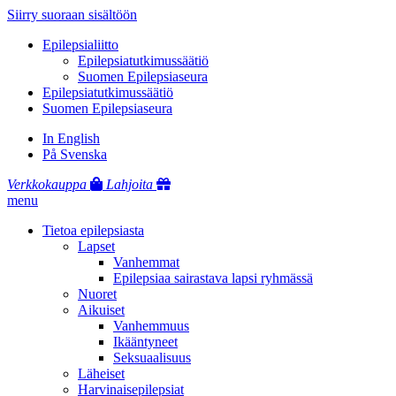
Siirry suoraan sisältöön
Epilepsialiitto
Epilepsiatutkimussäätiö
Suomen Epilepsiaseura
Epilepsiatutkimussäätiö
Suomen Epilepsiaseura
In English
På Svenska
Verkkokauppa
Lahjoita
menu
Tietoa epilepsiasta
Lapset
Vanhemmat
Epilepsiaa sairastava lapsi ryhmässä
Nuoret
Aikuiset
Vanhemmuus
Ikääntyneet
Seksuaalisuus
Läheiset
Harvinaisepilepsiat