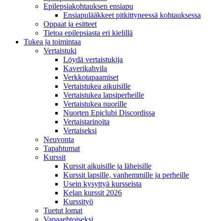
Epilepsiakohtauksen ensiapu
Ensiapulääkkeet pitkittyneessä kohtauksessa
Oppaat ja esitteet
Tietoa epilepsiasta eri kielillä
Tukea ja toimintaa
Vertaistuki
Löydä vertaistukija
Kaverikahvila
Verkkotapaamiset
Vertaistukea aikuisille
Vertaistukea lapsiperheille
Vertaistukea nuorille
Nuorten Epiclubi Discordissa
Vertaistarinoita
Vertaiseksi
Neuvonta
Tapahtumat
Kurssit
Kurssit aikuisille ja läheisille
Kurssit lapsille, vanhemmille ja perheille
Usein kysyttyä kursseista
Kelan kurssit 2026
Kurssityö
Tuetut lomat
Vapaaehtoiseksi