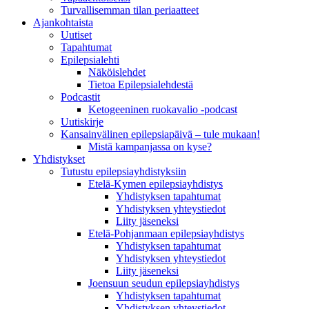
Turvallisemman tilan periaatteet
Ajankohtaista
Uutiset
Tapahtumat
Epilepsialehti
Näköislehdet
Tietoa Epilepsialehdestä
Podcastit
Ketogeeninen ruokavalio -podcast
Uutiskirje
Kansainvälinen epilepsiapäivä – tule mukaan!
Mistä kampanjassa on kyse?
Yhdistykset
Tutustu epilepsiayhdistyksiin
Etelä-Kymen epilepsiayhdistys
Yhdistyksen tapahtumat
Yhdistyksen yhteystiedot
Liity jäseneksi
Etelä-Pohjanmaan epilepsiayhdistys
Yhdistyksen tapahtumat
Yhdistyksen yhteystiedot
Liity jäseneksi
Joensuun seudun epilepsiayhdistys
Yhdistyksen tapahtumat
Yhdistyksen yhteystiedot