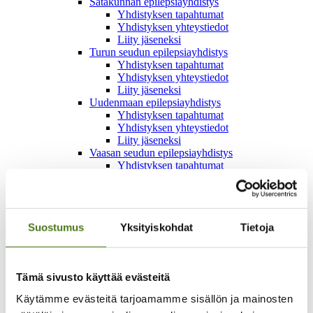
Satakunnan epilepsiayhdistys
Yhdistyksen tapahtumat
Yhdistyksen yhteystiedot
Liity jäseneksi
Turun seudun epilepsiayhdistys
Yhdistyksen tapahtumat
Yhdistyksen yhteystiedot
Liity jäseneksi
Uudenmaan epilepsiayhdistys
Yhdistyksen tapahtumat
Yhdistyksen yhteystiedot
Liity jäseneksi
Vaasan seudun epilepsiayhdistys
Yhdistyksen tapahtumat
Yhdistyksen yhteystiedot
Liity jäseneksi
Vakka-Suomen epilepsiayhdistys
Yhdistyksen tapahtumat
Suostumus
Yksityiskohdat
Tietoja
Yhdistyksen yhteystiedot
Liity jäseneksi
Varkauden seudun epilepsiayhdistys
Liity jäseneksi
Tämä sivusto käyttää evästeitä
Jäsenedut ja jäsenkortti
Epilepsialiitto
Käytämme evästeitä tarjoamamme sisällön ja mainosten
Arvot ja strategia