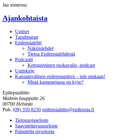
Jaa somessa:
Ajankohtaista
Uutiset
Tapahtumat
Epilepsialehti
Näköislehdet
Tietoa Epilepsialehdestä
Podcastit
Ketogeeninen ruokavalio -podcast
Uutiskirje
Kansainvälinen epilepsiapäivä – tule mukaan!
Mistä kampanjassa on kyse?
Epilepsialiitto
Malmin kauppatie 26
00700 Helsinki
Puh.
(09) 350 8230
epilepsialiitto@epilepsia.fi
Tietosuojaseloste
Saavutettavuusseloste
Palautetta sivustosta