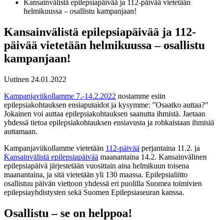
Kansainvälistä epilepsiapäivää ja 112-päivää vietetään
helmikuussa – osallistu kampanjaan!
Kansainvälistä epilepsiapäivää ja 112-
päivää vietetään helmikuussa – osallistu
kampanjaan!
Uutinen
24.01.2022
Kampanjaviikollamme 7.-14.2.2022
nostamme esiin
epilepsiakohtauksen ensiaputaidot ja kysymme: ”Osaatko auttaa?”
Jokainen voi auttaa epilepsiakohtauksen saanutta ihmistä. Jaetaan
yhdessä tietoa epilepsiakohtauksen ensiavusta ja rohkaistaan ihmisiä
auttamaan.
Kampanjaviikollamme vietetään
112-päivää
perjantaina 11.2. ja
Kansainvälistä epilepsiapäivää
maanantaina 14.2. Kansainvälinen
epilepsiapäivä järjestetään vuosittain aina helmikuun toisena
maanantaina, ja sitä vietetään yli 130 maassa. Epilepsialiitto
osallistuu päivän viettoon yhdessä eri puolilla Suomea toimivien
epilepsiayhdistysten sekä Suomen Epilepsiaseuran kanssa.
Osallistu – se on helppoa!