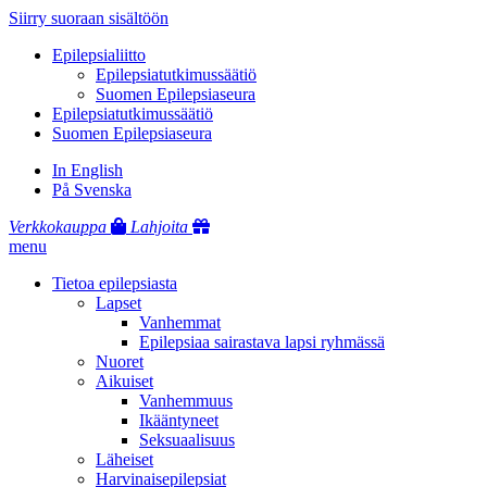
Siirry suoraan sisältöön
Epilepsialiitto
Epilepsiatutkimussäätiö
Suomen Epilepsiaseura
Epilepsiatutkimussäätiö
Suomen Epilepsiaseura
In English
På Svenska
Verkkokauppa
Lahjoita
menu
Tietoa epilepsiasta
Lapset
Vanhemmat
Epilepsiaa sairastava lapsi ryhmässä
Nuoret
Aikuiset
Vanhemmuus
Ikääntyneet
Seksuaalisuus
Läheiset
Harvinaisepilepsiat