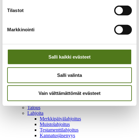
Säännöt ja päätöksenteko
Liittokokous 2026
Tilastot
Epilepsialiitto ry säännöt
Hallitus
Vaikuttaminen ja yhteistyö
Kansallinen vaikuttaminen
Markkinointi
Vaikean epilepsian diagnostiikan ja hoidon
kansallinen koordinaatio
Yhteistyöverkostot
Vaalivaikuttaminen
Salli kaikki evästeet
Lausunnot ja kannanotot
Kansainvälinen yhteistyö
Yritysyhteistyö
Epilepsiateko-huomionosoitus
Salli valinta
Kehittämistoiminta
Oot yksi meistä -hanke 2024–2026
Lapset on tärkeitä -hanke 2022-2024
Vain välttämättömät evästeet
Mahdollistaja-hanke 2018-2021
Yhtä perhettä -hanke 2020-2022
Talous
Lahjoita
Merkkipäivälahjoitus
Muistolahjoitus
Testamenttilahjoitus
Kannatusjäsenyys