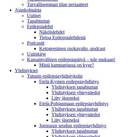
Turvallisemman tilan periaatteet
Ajankohtaista
Uutiset
Tapahtumat
Epilepsialehti
Näköislehdet
Tietoa Epilepsialehdestä
Podcastit
Ketogeeninen ruokavalio -podcast
Uutiskirje
Kansainvälinen epilepsiapäivä – tule mukaan!
Mistä kampanjassa on kyse?
Yhdistykset
Tutustu epilepsiayhdistyksiin
Etelä-Kymen epilepsiayhdistys
Yhdistyksen tapahtumat
Yhdistyksen yhteystiedot
Liity jäseneksi
Etelä-Pohjanmaan epilepsiayhdistys
Yhdistyksen tapahtumat
Yhdistyksen yhteystiedot
Liity jäseneksi
Joensuun seudun epilepsiayhdistys
Yhdistyksen tapahtumat
Yhdistyksen yhteystiedot