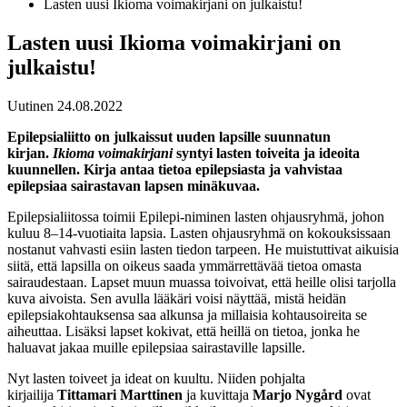
Lasten uusi Ikioma voimakirjani on julkaistu!
Lasten uusi Ikioma voimakirjani on
julkaistu!
Uutinen
24.08.2022
Epilepsialiitto on julkaissut uuden lapsille suunnatun
kirjan.
Ikioma voimakirjani
syntyi lasten toiveita ja ideoita
kuunnellen. Kirja antaa tietoa epilepsiasta ja vahvistaa
epilepsiaa sairastavan lapsen minäkuvaa.
Epilepsialiitossa toimii Epilepi-niminen lasten ohjausryhmä, johon
kuluu 8–14-vuotiaita lapsia. Lasten ohjausryhmä on kokouksissaan
nostanut vahvasti esiin lasten tiedon tarpeen. He muistuttivat aikuisia
siitä, että lapsilla on oikeus saada ymmärrettävää tietoa omasta
sairaudestaan. Lapset muun muassa toivoivat, että heille olisi tarjolla
kuva aivoista. Sen avulla lääkäri voisi näyttää, mistä heidän
epilepsiakohtauksensa saa alkunsa ja millaisia kohtausoireita se
aiheuttaa. Lisäksi lapset kokivat, että heillä on tietoa, jonka he
haluavat jakaa muille epilepsiaa sairastaville lapsille.
Nyt lasten toiveet ja ideat on kuultu. Niiden pohjalta
kirjailija
Tittamari Marttinen
ja kuvittaja
Marjo Nygård
ovat