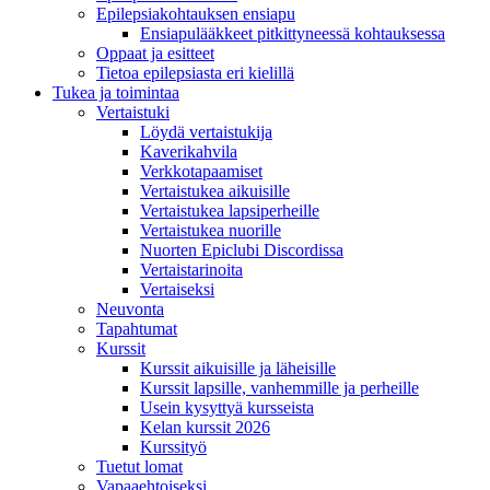
Epilepsiakohtauksen ensiapu
Ensiapulääkkeet pitkittyneessä kohtauksessa
Oppaat ja esitteet
Tietoa epilepsiasta eri kielillä
Tukea ja toimintaa
Vertaistuki
Löydä vertaistukija
Kaverikahvila
Verkkotapaamiset
Vertaistukea aikuisille
Vertaistukea lapsiperheille
Vertaistukea nuorille
Nuorten Epiclubi Discordissa
Vertaistarinoita
Vertaiseksi
Neuvonta
Tapahtumat
Kurssit
Kurssit aikuisille ja läheisille
Kurssit lapsille, vanhemmille ja perheille
Usein kysyttyä kursseista
Kelan kurssit 2026
Kurssityö
Tuetut lomat
Vapaaehtoiseksi