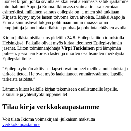
luoneet kirjan, jonka sivuilla seikkailevat aiemmasta satukirjastamme
tutut hahmot Aapo ja Emma. Ikiomassa voimakirjassa kerrotaan
esimerkiksi, millainen sairaus epilepsia on ja miten sitä tutkitaan.
Kirjasta löytyy myös lasten toivoma kuva aivoista. Lisäksi Aapo ja
Emma kannustavat lukijaa pohtimaan muun muassa omia
lempijuttuja ja unelmia erilaisten puuha- ja pohdintatehtävien avulla.
Kirjan julkistamistilaisuus pidettiin 24.8. Epilepsialiiton toimistolla
Helsingissä. Paikalla olivat myös kirjaa ideoineet Epilepi-ryhmän
jäsenet. Liiton toiminnanjohtaja
Virpi Tarkiainen
piti lämpimän
puheen, jossa hän korosti lasten ja nuorten osallisuuden merkitystä
Epilepsialiitolle.
“Epilepi-ryhmän aktiiviset lapset ovat tuoneet meille ainutlaatuista ja
tärkeää tietoa. He ovat myös laajentaneet ymmärrystämme lapsille
tärkeistä asioista.”
Lämmin kiitos kaikille kirjan tekemiseen osallistuneille lapsille,
aikuisille ja yhteistyökumppaneille!
Tilaa kirja verkkokaupastamme
Voit tilata Ikioma voimakirjani -julkaisun maksutta
verkkokaupastamme
.