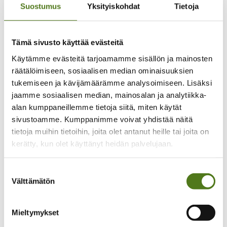
Satakunnan epilepsiayhdistys
Suostumus
Yksityiskohdat
Tietoja
Yhdistyksen tapahtumat
Yhdistyksen yhteystiedot
Liity jäseneksi
Turun seudun epilepsiayhdistys
Tämä sivusto käyttää evästeitä
Yhdistyksen tapahtumat
Yhdistyksen yhteystiedot
Käytämme evästeitä tarjoamamme sisällön ja mainosten
Liity jäseneksi
räätälöimiseen, sosiaalisen median ominaisuuksien
Uudenmaan epilepsiayhdistys
tukemiseen ja kävijämäärämme analysoimiseen. Lisäksi
Yhdistyksen tapahtumat
Yhdistyksen yhteystiedot
jaamme sosiaalisen median, mainosalan ja analytiikka-
Liity jäseneksi
alan kumppaneillemme tietoja siitä, miten käytät
Vaasan seudun epilepsiayhdistys
sivustoamme. Kumppanimme voivat yhdistää näitä
Yhdistyksen tapahtumat
Yhdistyksen yhteystiedot
tietoja muihin tietoihin, joita olet antanut heille tai joita on
Liity jäseneksi
kerätty, kun olet käyttänyt heidän palvelujaan.
Vakka-Suomen epilepsiayhdistys
Yhdistyksen tapahtumat
Yhdistyksen yhteystiedot
Suostumuksen
Liity jäseneksi
Välttämätön
valinta
Varkauden seudun epilepsiayhdistys
Liity jäseneksi
Jäsenedut ja jäsenkortti
Epilepsialiitto
Mieltymykset
Arvot ja strategia