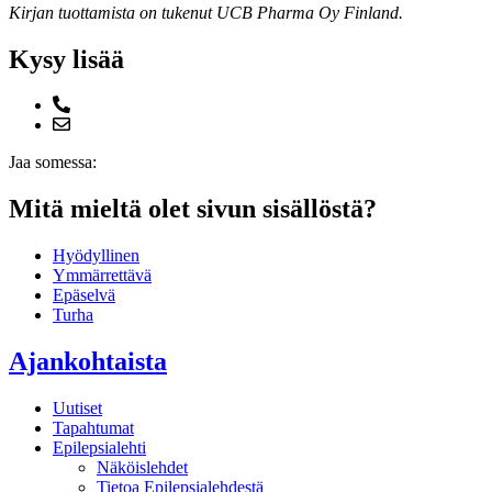
Kirjan tuottamista on tukenut UCB Pharma Oy Finland.
Kysy lisää
Jaa somessa:
Mitä mieltä olet sivun sisällöstä?
Hyödyllinen
Ymmärrettävä
Epäselvä
Turha
Ajankohtaista
Uutiset
Tapahtumat
Epilepsialehti
Näköislehdet
Tietoa Epilepsialehdestä