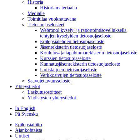
Historia
Historiamateriaalia
Medialle
Toimitilaa vuokrattavana
Tietosuojaselosteet
Webropol kysely- ja raportointisovelluksella
tehtyjen kyselyiden tietosuojaseloste
Epilepsialehden tietosuojaseloste
Jäsenrekisterin tietosuojaseloste
Koulutus- ja tapahtumarekisterin tietosuojaseloste
Kurssien tietosuojaseloste
Kannatusjäsenrekisterin tietosuojaseloste
Uutiskirjeen tietosuojaseloste
Verkkosivujen tietosuojaseloste
Saavutettavuusseloste
Yhteystiedot
Laskutusosoitteet
Yhdistysten yhteystiedot
In English
På Svenska
Epilepsialiitto
Ajankohtaista
Uutiset