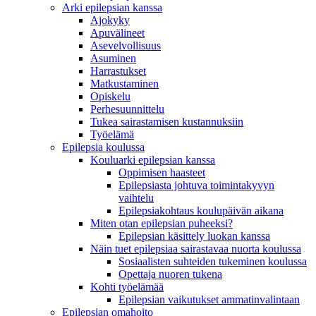
Arki epilepsian kanssa
Ajokyky
Apuvälineet
Asevelvollisuus
Asuminen
Harrastukset
Matkustaminen
Opiskelu
Perhesuunnittelu
Tukea sairastamisen kustannuksiin
Työelämä
Epilepsia koulussa
Kouluarki epilepsian kanssa
Oppimisen haasteet
Epilepsiasta johtuva toimintakyvyn
vaihtelu
Epilepsiakohtaus koulupäivän aikana
Miten otan epilepsian puheeksi?
Epilepsian käsittely luokan kanssa
Näin tuet epilepsiaa sairastavaa nuorta koulussa
Sosiaalisten suhteiden tukeminen koulussa
Opettaja nuoren tukena
Kohti työelämää
Epilepsian vaikutukset ammatinvalintaan
Epilepsian omahoito