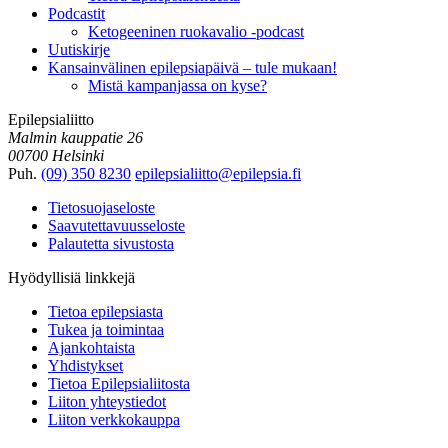
Podcastit
Ketogeeninen ruokavalio -podcast
Uutiskirje
Kansainvälinen epilepsiapäivä – tule mukaan!
Mistä kampanjassa on kyse?
Epilepsialiitto
Malmin kauppatie 26
00700 Helsinki
Puh.
(09) 350 8230
epilepsialiitto@epilepsia.fi
Tietosuojaseloste
Saavutettavuusseloste
Palautetta sivustosta
Hyödyllisiä linkkejä
Tietoa epilepsiasta
Tukea ja toimintaa
Ajankohtaista
Yhdistykset
Tietoa Epilepsialiitosta
Liiton yhteystiedot
Liiton verkkokauppa