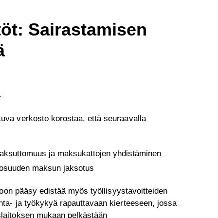
töt: Sairastamisen
ä
.
uva verkosto korostaa, että seuraavalla
maksuttomuus ja maksukattojen yhdistäminen
uosuuden maksun jaksotus
itoon pääsy edistää myös työllisyystavoitteiden
nta- ja työkykyä rapauttavaan kierteeseen, jossa
yslaitoksen mukaan pelkästään