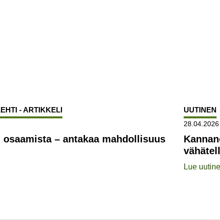
EHTI - ARTIKKELI
UUTINEN
28.04.2026
n osaamista – antakaa mahdollisuus
Kannano
vähätel
Lue uutin