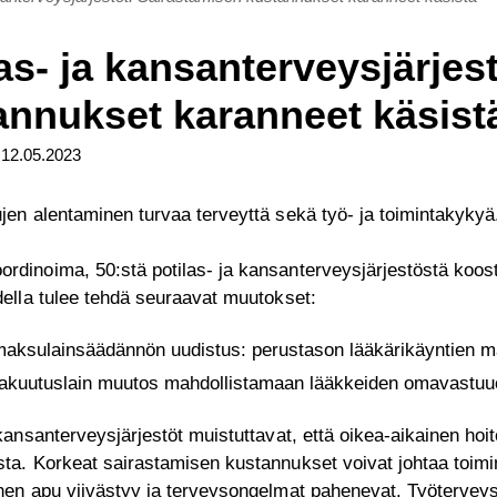
as- ja kansanterveysjärjes
annukset karanneet käsist
12.05.2023
jen alentaminen turvaa terveyttä sekä työ- ja toimintakykyä
dinoima, 50:stä potilas- ja kansanterveysjärjestöstä koost
della tulee tehdä seuraavat muutokset:
aksulainsäädännön uudistus: perustason lääkärikäyntien 
akuutuslain muutos mahdollistamaan lääkkeiden omavastu
 kansanterveysjärjestöt muistuttavat, että oikea-aikainen ho
ta. Korkeat sairastamisen kustannukset voivat johtaa toimi
inen apu viivästyy ja terveysongelmat pahenevat. Työterve