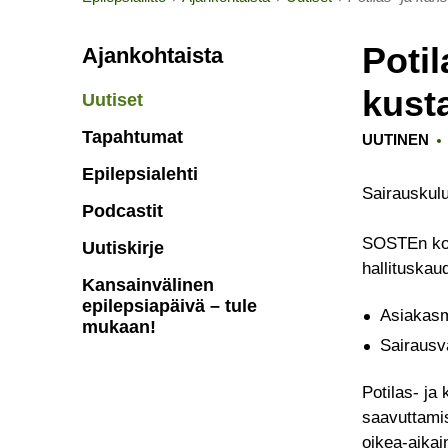
Potil
Ajankohtaista
kust
Uutiset
Tapahtumat
UUTINEN
Epilepsialehti
Sairauskulu
Podcastit
SOSTEn koor
Uutiskirje
hallituskau
Kansainvälinen
epilepsiapäivä – tule
Asiakasm
mukaan!
Sairausv
Potilas- ja
saavuttamis
oikea-aika