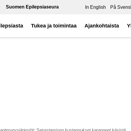
Suomen Epilepsiaseura
In English
På Svens
ilepsiasta
Tukea ja toimintaa
Ajankohtaista
Y
santerveysjärjestöt: Sairastamisen kustannukset karanneet käsistä