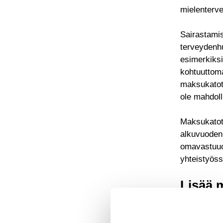
mielenterv
Sairastamis
terveydenh
esimerkiks
kohtuuttoma
maksukatot 
ole mahdoll
Maksukatot 
alkuvuoden 
omavastuuos
yhteistyöss
Lisää 
Lähes kaik
Esitämme, 