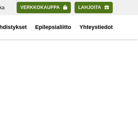
VERKKOKAUPPA
LAHJOITA
ka
hdistykset
Epilepsialiitto
Yhteystiedot