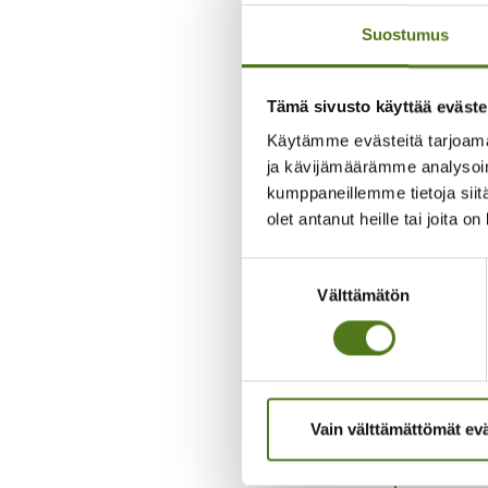
ennaltaehkä
Suostumus
Asiakasmaks
pohjalta. K
Tämä sivusto käyttää eväste
näkökulmas
Käytämme evästeitä tarjoama
ja kävijämäärämme analysoim
Seuraavan h
kumppaneillemme tietoja siitä
ja työkyvyn
olet antanut heille tai joita o
Sanna Kai
Suostumuksen
sanna.kai
Välttämätön
valinta
Minna An
toiminna
Päivi Opa
Vain välttämättömät ev
Vaikuttam