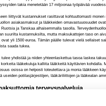
eyssyiden takia menetetään 17 miljoonaa työpäivää vuodess
een liittyvät kustannukset rasittavat kohtuuttomasti monen
uollon asiakasmaksut ja lääkkeiden omavastuuosuudet ovat k
i Ruotsia ja Tanskaa alhaisemmalla tasolla. Terveydenhuoll
n suurilta kustannuksilta, mutta maksukattojen taso on aiva
ovat yli 1500 euroa. Tämän päälle tulevat vielä sellaiset sa
ista saada tukea.
tulee yhdistää ja niiden yhteenlaskettua tasoa laskea taku
korkeita lääkekuluja kalliita lääkkeitä käyttävien kohdalla
uus osissa on helposti toteutettava ja monia lääkkeen käyttä
ä useiden potilasjärjestöjen, lääkäriliittojen ja lääkealan am
maksuttomia terveyspalveluja
ki hyvinvointialueet perivät terveyskeskuslääkärin vastaa
että perustason lääkärikäynnit muutetaan maksuttomiksi. Tä