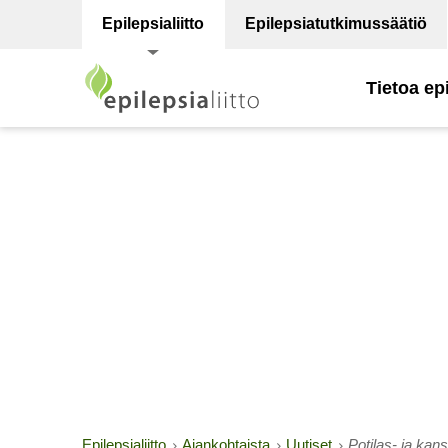
Epilepsialiitto
Epilepsiatutkimussäätiö
Tietoa ep
Epilepsialiitto
Ajankohtaista
Uutiset
Potilas- ja kan