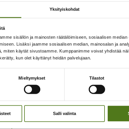
isee sairauksien pahenemista tai liitännäissairauksien puh
Yksityiskohdat
ulainsäädännön uudistamista tulee järjestöjen mielestä jat
aikki sairauskustannukset, johtuvatpa ne lääkkeistä, palvel
itä
ta samaa terveysmenojen kulumassaa, jota tulee keventää k
mme sisällön ja mainosten räätälöimiseen, sosiaalisen median
iseen. Lisäksi jaamme sosiaalisen median, mainosalan ja analy
allituksen tulee järjestöjen mielestä kiinnittää erityistä h
, miten käytät sivustoamme. Kumppanimme voivat yhdistää näitä t
 edistämiseen hoidon taloudellisia esteitä poistamalla.
n kerätty, kun olet käyttänyt heidän palvelujaan.
janen, Potilas- ja kansanterveysjärjestöjen puheenjohtaja, K
janen@kuuloliitto.fi
Mieltymykset
Tilastot
ttonen, Potilas- ja kansanterveysjärjestöjen verkoston vara
njohtaja, minna.anttonen@syopapotilaat.fi
ri, erityisasiantuntija, SOSTE, paivi.opari@soste.fi
ästeet
Salli valinta
inen