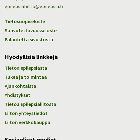
epilepsialiitto@epilepsia.fi
Tietosuojaseloste
Saavutettavuusseloste
Palautetta sivustosta
Hyödyllisiä linkkejä
Tietoa epilepsiasta
Tukea ja toimintaa
Ajankohtaista
Yhdistykset
Tietoa Epilepsialiitosta
Liiton yhteystiedot
Liiton verkkokauppa
Sosiaaliset mediat