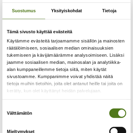
Suostumus
Yksityiskohdat
Tietoja
Vertaistuki
Yhteisö
Tämä sivusto käyttää evästeitä
Jaa somessa:
Käytämme evästeitä tarjoamamme sisällön ja mainosten
räätälöimiseen, sosiaalisen median ominaisuuksien
tukemiseen ja kävijämäärämme analysoimiseen. Lisäksi
jaamme sosiaalisen median, mainosalan ja analytiikka-
Mitä mieltä olet sivun sisällöstä?
alan kumppaneillemme tietoja siitä, miten käytät
sivustoamme. Kumppanimme voivat yhdistää näitä
tietoja muihin tietoihin, joita olet antanut heille tai joita on
Hyödyllinen
kerätty, kun olet käyttänyt heidän palvelujaan.
Ymmärrettävä
Suostumuksen
Välttämätön
valinta
Epäselvä
Turha
Mieltymykset