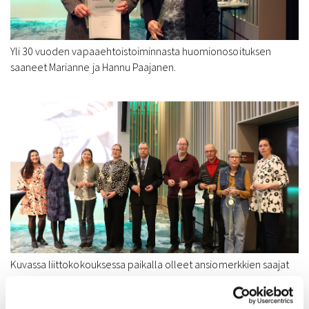
Yli 30 vuoden vapaaehtoistoiminnasta huomionosoituksen
saaneet Marianne ja Hannu Paajanen.
Kuvassa liittokokouksessa paikalla olleet ansiomerkkien saajat
ja liiton hallituksen puheenjohtaja ja toiminnanjohtaja.