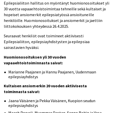
Epilepsialiiton hallitus on myöntänyt huomionosoitukset yli
30 vuotta vapaaehtoistoimintaa tehneille sekä kultaiset ja
hopeiset ansiomerkit epilepsiatyössä ansioituneille
henkilöille. Huomionosoitukset ja ansiomerkit ja jaettiin
liittokokouksen yhteydessä 26.4.2025.
Seuraavat henkilöt ovat toimineet aktiivisesti
Epilepsialiiton, epilepsiayhdistysten ja epilepsiaa
sairastavien hyväksi.
Huomionosoituksen yli 30 vuoden
vapaaehtoistoiminnasta saivat:
Marianne Paajanen ja Hannu Paajanen, Uudenmaan
epilepsiayhdistys
Kultaisen ansiomerkin 20 vuoden aktiivisesta
toiminnasta saivat:
Jaana Väisänen ja Pekka Väisänen, Kuopion seudun
epilepsiayhdistys
Maarit Porvali, Muammar Dastan, Seppo Raitio ja Vesa