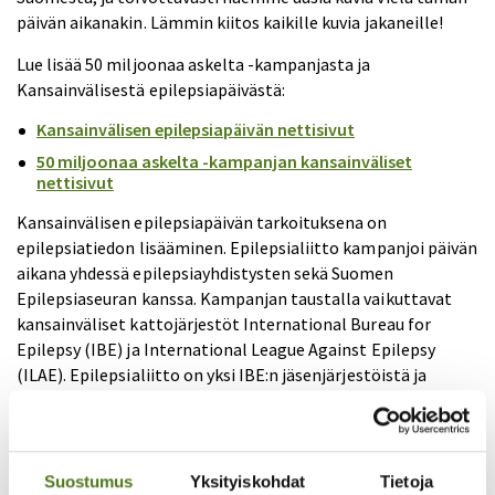
päivän aikanakin. Lämmin kiitos kaikille kuvia jakaneille!
Lue lisää 50 miljoonaa askelta -kampanjasta ja
Kansainvälisestä epilepsiapäivästä:
Kansainvälisen epilepsiapäivän nettisivut
50 miljoonaa askelta -kampanjan kansainväliset
nettisivut
Kansainvälisen epilepsiapäivän tarkoituksena on
epilepsiatiedon lisääminen. Epilepsialiitto kampanjoi päivän
aikana yhdessä epilepsiayhdistysten sekä Suomen
Epilepsiaseuran kanssa. Kampanjan taustalla vaikuttavat
kansainväliset kattojärjestöt International Bureau for
Epilepsy (IBE) ja International League Against Epilepsy
(ILAE). Epilepsialiitto on yksi IBE:n jäsenjärjestöistä ja
Suomen Epilepsiaseura yksi ILAE:n jäsenjärjestöistä.
Kansainvälistä epilepsiapäivää on vietetty vuodesta 2005
alkaen.
Suostumus
Yksityiskohdat
Tietoja