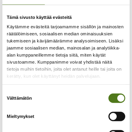
Tiesitkö, että…
Epilepsiaa sairastaa 50 miljoonaa ihmistä
Tämä sivusto käyttää evästeitä
maailmassa.
Käytämme evästeitä tarjoamamme sisällön ja mainosten
Suomessa epilepsiaa sairastavia on noin 60 000 eli
räätälöimiseen, sosiaalisen median ominaisuuksien
yhdellä sadasta suomalaisesta on epilepsia.
tukemiseen ja kävijämäärämme analysoimiseen. Lisäksi
Vuosittain uusia epilepsiadiagnooseja tehdään
Suomessa noin 3 500.
jaamme sosiaalisen median, mainosalan ja analytiikka-
Epilepsia ei ole vain yksi sairaus. Epilepsiat ovat
alan kumppaneillemme tietoja siitä, miten käytät
joukko erilaisia neurologisia sairauksia, joista osa on
sivustoamme. Kumppanimme voivat yhdistää näitä
harvinaissairauksia.
tietoja muihin tietoihin, joita olet antanut heille tai joita on
Valtaosalla epilepsia on hyvän hoidon ansiosta hyvin
kerätty, kun olet käyttänyt heidän palvelujaan.
hallinnassa. Joidenkin elämää epilepsia kuitenkin
haittaa merkittävästi hoidosta huolimatta.
Suostumuksen
Välttämätön
valinta
Mieltymykset
Jaa somessa: