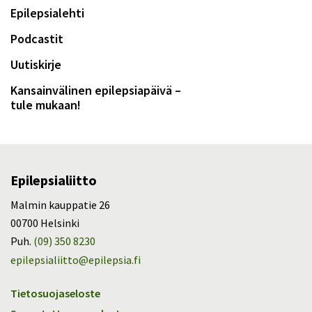
Epilepsialehti
Podcastit
Uutiskirje
Kansainvälinen epilepsiapäivä –
tule mukaan!
Epilepsialiitto
Malmin kauppatie 26
00700 Helsinki
Puh.
(09) 350 8230
epilepsialiitto@epilepsia.fi
Tietosuojaseloste