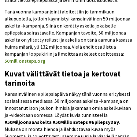
lisätä tietoa epilepsiasta ja sen monimuotoisuudesta.
Tänä vuonna kampanjointi aloitettiin jo tammikuun
alkupuolella, jolloin käynnistyi kansainvälinen 50 miljoonaa
askelta -kampanja. Siinä on kerätty askelia jokaiselle
epilepsiaa sairastavalle. Kampanjan tavoite, 50 miljoonaa
askelta on ylitetty reilusti ja askelia on tänä aamuna kasassa
huima määrä, yli 132 miljoonaa. Vielä ehdit osallistua
kampanjan loppukiriin ja ilmoittaa askeleet osoitteessa:
50millionsteps.org
Kuvat välittävät tietoa ja kertovat
tarinoita
Kansainvälinen epilepsiapäivä näkyy tänä vuonna erityisesti
sosiaalisessa mediassa. 50 miljoonaa askelta -kampanja on
innostanut ison joukon ihmisiä jakamaan omia askelkuviaan
ja -videoitaan somessa. Löydät kuvia tunnisteella
#50MiljoonaaAskelta #50MillionSteps #EpilepsyDay
.
Mukana on monta hienoa ja ilahduttavaa kuvaa myös
Suomesta, ja toivottavasti näemme uusia kuvia vielä tämän