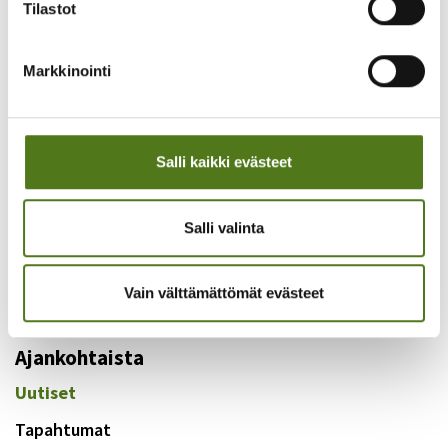
Tilastot
Mitä mieltä olet sivun sisällöstä?
Markkinointi
Hyödyllinen
Salli kaikki evästeet
Ymmärrettävä
Salli valinta
Epäselvä
Turha
Vain välttämättömät evästeet
Ajankohtaista
Uutiset
Tapahtumat