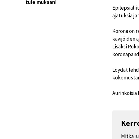
tule mukaan!
Epilepsiali
ajatuksia ja
Korona on r
kävijöiden a
Lisäksi Rok
koronapande
Löydät lehd
kokemustari
Aurinkoisia
Kerro
Mitkä ju