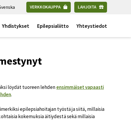
Svenska
VERKKOKAUPPA
LAHJOITA
Yhdistykset
Epilepsialiitto
Yhteystiedot
lmestynyt
isäksi löydät tuoreen lehden
ensimmäiset vapaasti
ehden
.
erkiksi epilepsiahoitajan työstä ja siitä, millaisia
ohtaisia kokemuksia äitiydestä sekä millaisia