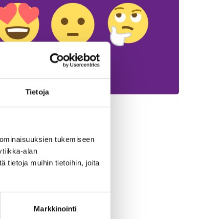
Tietoja
 ominaisuuksien tukemiseen
aikuttaminen
Yhteisö
tiikka-alan
ietoja muihin tietoihin, joita
Markkinointi