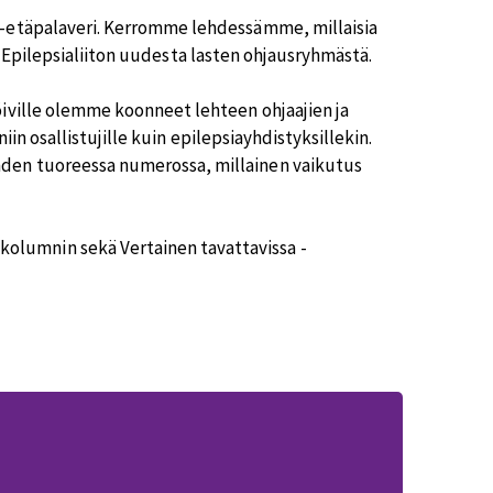
s-etäpalaveri. Kerromme lehdessämme, millaisia
toa Epilepsialiiton uudesta lasten ohjausryhmästä.
öiville olemme koonneet lehteen ohjaajien ja
niin osallistujille kuin epilepsiayhdistyksillekin.
hden tuoreessa numerossa, millainen vaikutus
lumnin sekä Vertainen tavattavissa -