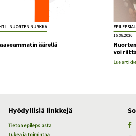
HTI - NUORTEN NURKKA
EPILEPSIAL
16.06.2026
haaveammatin äärellä
Nuorten
voi riitt
Lue artikke
Hyödyllisiä linkkejä
So
Tietoa epilepsiasta
Tukea ja toimintaa