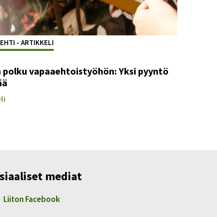
EHTI - ARTIKKELI
 polku vapaaehtoistyöhön: Yksi pyyntö
ää
li
siaaliset mediat
Liiton Facebook