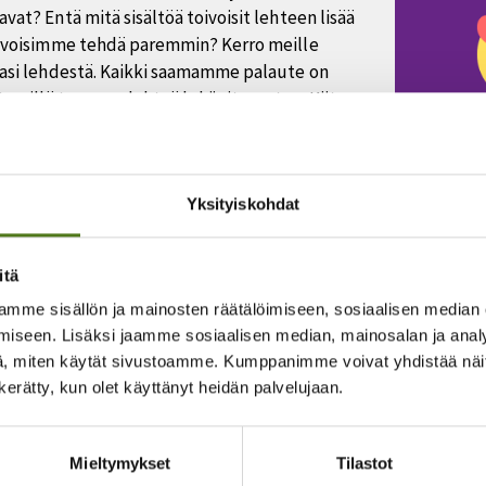
vat? Entä mitä sisältöä toivoisit lehteen lisää
ä voisimme tehdä paremmin? Kerro meille
iasi lehdestä. Kaikki saamamme palaute on
a, sillä teemme lehteä lukijoita varten. Kiitos
istasi!
kyselyymme pääset tästä
Yksityiskohdat
itä
mme sisällön ja mainosten räätälöimiseen, sosiaalisen median
Läheiset
Lapset
Nuoret
Perheet
Seniorit
V
iseen. Lisäksi jaamme sosiaalisen median, mainosalan ja analy
, miten käytät sivustoamme. Kumppanimme voivat yhdistää näitä t
n kerätty, kun olet käyttänyt heidän palvelujaan.
:
Mieltymykset
Tilastot