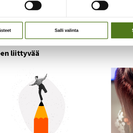
eltä olet sivun sisällöstä?
en
Ymmärrettävä
Epäselvä
Turha
ästeet
Salli valinta
en liittyvää