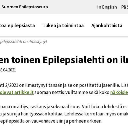
Suomen Epilepsiaseura
In English
På 
toa epilepsiasta
Tukea ja toimintaa
Ajankohtaista
ilepsialehti on ilmestynyt
n toinen Epilepsialehti on i
08.04.2021
ti 2/2021 on ilmestynyt tänään ja se on postitettu jäsenille. L
olevat artikkelit
suoraan nettisivuiltamme sekä koko
näköisl
na on äitiys, raskaus ja seksuaalisuus. Voit lukea lehdestä esim
oja ja suruja hän työssään kohtaa. Lehdessä kerrotaan myös omak
epilepsialla on vauvahaaveisiin ja perheen arkeen.