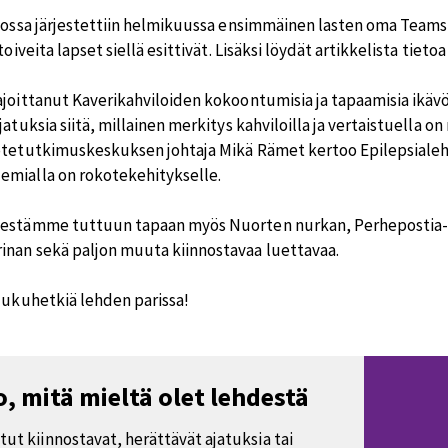
itossa järjestettiin helmikuussa ensimmäinen lasten oma Team
 toiveita lapset siellä esittivät. Lisäksi löydät artikkelista tie
ajoittanut Kaverikahviloiden kokoontumisia ja tapaamisia ikäv
jatuksia siitä, millainen merkitys kahviloilla ja vertaistuella on 
otetutkimuskeskuksen johtaja Mikä Rämet kertoo Epilepsiale
mialla on rokotekehitykselle.
estämme tuttuun tapaan myös Nuorten nurkan, Perhepostia-ko
nan sekä paljon muuta kiinnostavaa luettavaa.
 lukuhetkiä lehden parissa!
, mitä mieltä olet lehdestä
tut kiinnostavat, herättävät ajatuksia tai