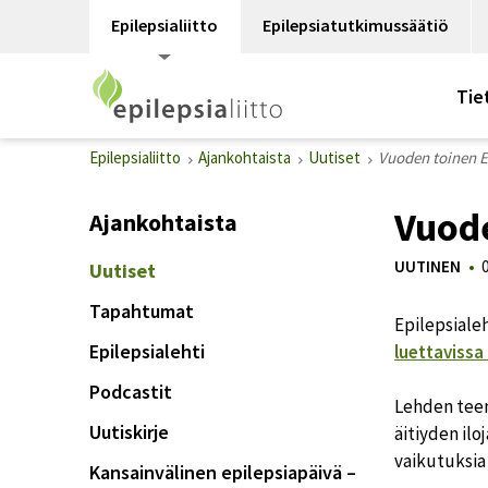
Epilepsialiitto
Epilepsiatutkimussäätiö
Tie
Epilepsialiitto
Ajankohtaista
Uutiset
Vuoden toinen Ep
Vuode
Ajankohtaista
UUTINEN
Uutiset
Tapahtumat
Epilepsialeh
Epilepsialehti
luettavissa 
Podcastit
Lehden teema
Uutiskirje
äitiyden il
vaikutuksia 
Kansainvälinen epilepsiapäivä –