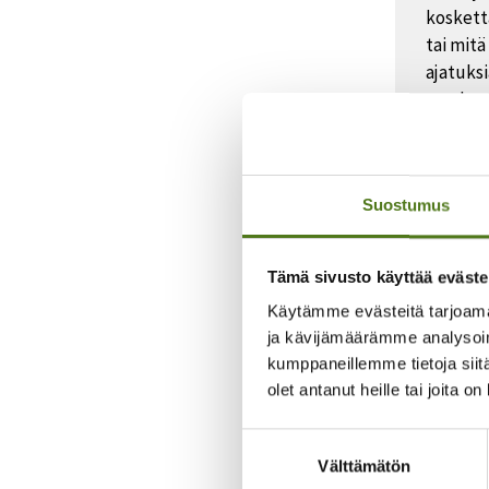
kosketta
tai mit
ajatuks
arvokast
vastauks
Palaute
Suostumus
Tämä sivusto käyttää eväste
Käytämme evästeitä tarjoama
Aikuiset
ja kävijämäärämme analysoim
kumppaneillemme tietoja siitä
olet antanut heille tai joita o
Jaa somessa
Suostumuksen
Välttämätön
valinta