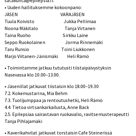
satakunta@epilepsia.fi.
• Uuden hallituksemme kokoonpano:
JÄSEN VARAJÄSEN
Tuula Koivisto Jukka Pellimaa
Noona Mäkitalo Tanja Virtanen
Taina Ruoho Sirkku Laine
Seppo Ruokolainen Jorma Rinnemäki
Taru Runsio Toini Liukkonen
Marjo Viitanen-Jänismäki Heli Rämö
• Toimintamme jatkuu tututusti tiistaipäivystyksin
Nasevassa klo 10.00–13.00.
• Jäsenillat jatkuvat tiistaisin klo 18.00–19.30
7.2. Kokemustarina, Mia Behm
7.3. Tuolijumppaa ja rentoutushetki, Heli Rämö
4.4. Tietoa virtsankarkailusta, Anne Back
2.5. Epilepsiaa sairastavan ruokavalio, ravitsemusterapeutti
Tanja Pihlajamäki
• Kaverikahvilat jatkuvat torstaisin Cafe Steinerissä