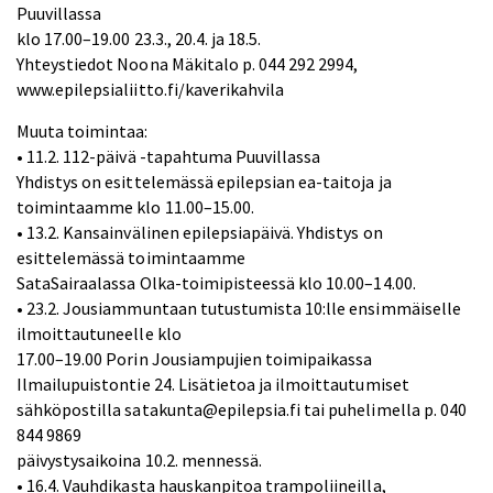
Puuvillassa
klo 17.00–19.00 23.3., 20.4. ja 18.5.
Yhteystiedot Noona Mäkitalo p. 044 292 2994,
www.epilepsialiitto.fi/kaverikahvila
Muuta toimintaa:
• 11.2. 112-päivä -tapahtuma Puuvillassa
Yhdistys on esittelemässä epilepsian ea-taitoja ja
toimintaamme klo 11.00–15.00.
• 13.2. Kansainvälinen epilepsiapäivä. Yhdistys on
esittelemässä toimintaamme
SataSairaalassa Olka-toimipisteessä klo 10.00–14.00.
• 23.2. Jousiammuntaan tutustumista 10:lle ensimmäiselle
ilmoittautuneelle klo
17.00–19.00 Porin Jousiampujien toimipaikassa
Ilmailupuistontie 24. Lisätietoa ja ilmoittautumiset
sähköpostilla satakunta@epilepsia.fi tai puhelimella p. 040
844 9869
päivystysaikoina 10.2. mennessä.
• 16.4. Vauhdikasta hauskanpitoa trampoliineilla,