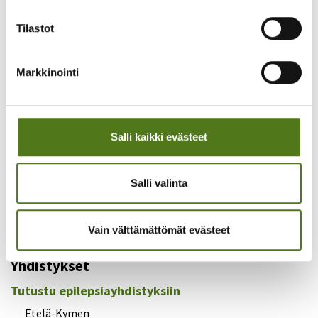
Tilastot
Markkinointi
Salli kaikki evästeet
YHDISTYKSEN JULKAISU
15.02.2024
Jäsenkirje 1/2024
Salli valinta
Lue koko juttu
Vain välttämättömät evästeet
Yhdistykset
Tutustu epilepsiayhdistyksiin
Etelä-Kymen