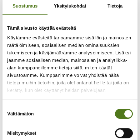
Suostumus
Yksityiskohdat
Tietoja
Alueyhdistyksen muita julkaisuja
Tämä sivusto käyttää evästeitä
Käytämme evästeitä tarjoamamme sisällön ja mainosten
räätälöimiseen, sosiaalisen median ominaisuuksien
tukemiseen ja kävijämäärämme analysoimiseen. Lisäksi
jaamme sosiaalisen median, mainosalan ja analytiikka-
alan kumppaneillemme tietoja siitä, miten käytät
sivustoamme. Kumppanimme voivat yhdistää näitä
tietoja muihin tietoihin, joita olet antanut heille tai joita on
kerätty, kun olet käyttänyt heidän palvelujaan.
JÄSENTIEDOTTEET
01.09.2025
Suostumuksen
Jäsentiedote 2/2025
Välttämätön
valinta
Lue koko juttu
Mieltymykset