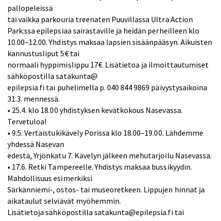
pallopeleissä
tai vaikka parkouria treenaten Puuvillassa Ultra Action
Park:ssa epilepsiaa sairastaville ja heidän perheilleen klo
10.00–12.00. Yhdistys maksaa lapsien sisäänpääsyn. Aikuisten
kannustusliput 5€ tai
normaali hyppimislippu 17€. Lisätietoa ja ilmoittautumiset
sähköpostilla satakunta@
epilepsia.fi tai puhelimella p. 040 844 9869 päivystysaikoina
31.3. mennessä.
• 25.4. klo 18.00 yhdistyksen kevätkokous Nasevassa.
Tervetuloa!
• 9.5. Vertaistukikävely Porissa klo 18.00–19.00. Lähdemme
yhdessä Nasevan
edestä, Yrjönkatu 7. Kävelyn jälkeen mehutarjoilu Nasevassa.
• 17.6. Retki Tampereelle. Yhdistys maksaa bussikyydin.
Mahdollisuus esimerkiksi
Särkänniemi-, ostos- tai museoretkeen. Lippujen hinnat ja
aikataulut selviävät myöhemmin.
Lisätietoja sähköpostilla satakunta@epilepsia.fi tai