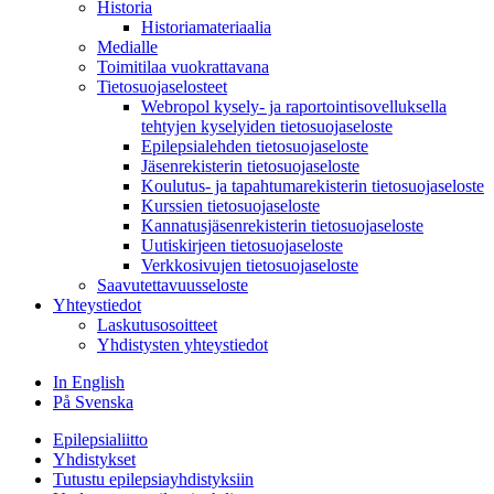
Historia
Historiamateriaalia
Medialle
Toimitilaa vuokrattavana
Tietosuojaselosteet
Webropol kysely- ja raportointisovelluksella
tehtyjen kyselyiden tietosuojaseloste
Epilepsialehden tietosuojaseloste
Jäsenrekisterin tietosuojaseloste
Koulutus- ja tapahtumarekisterin tietosuojaseloste
Kurssien tietosuojaseloste
Kannatusjäsenrekisterin tietosuojaseloste
Uutiskirjeen tietosuojaseloste
Verkkosivujen tietosuojaseloste
Saavutettavuusseloste
Yhteystiedot
Laskutusosoitteet
Yhdistysten yhteystiedot
In English
På Svenska
Epilepsialiitto
Yhdistykset
Tutustu epilepsiayhdistyksiin