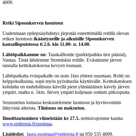
4009.
Retki Sipoonkorven luontoon
Uudenmaan epilepsiayhdistys järjestää esteettömällä reitillä olevan
retken luontoon
ikääntyneille ja aikuisille Sipoonkorven
kansallispuistossa ti 2.6. klo 11.00- n. 14.00
.
Lähtöpaikkamme on
: Tasakalliontie (parkkipaikka tien päässä),
Vantaa. Tästä lähdemme Storträskin reitille. Evästämme järven
rannalla keittokatoksessa kevyen lounaan.
Lähtöpaikalta eväspaikalle on noin 1km yhteen suuntaan. Reitti on
helppokulkuista, sopii myös pyörätuolia käyttävälle. Keittokatoksen
kohdalta on mahdollisuus kävellä pieni ylimääräinen kävely järven
ympäri, matka n. 1km. Järven ympäri kuljetaan osittain pitkospuita.
Seurustelun lomassa keskustelemme luontoon ja hyvinvointiin
liittyvistä aiheista.
Tilaisuus on maksuton.
Ilmoittautuminen viimeistään ke 27.5.
nettisivujemme kautta:
www.epilepsia.fi/uusimaa
.
Lisätiedot:
laura.uusimaa@epilepsia.fi
tai 050 535 4009.