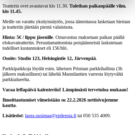
Teatterin ovet avautuvat klo 11.30.
Tulethan paikanpäälle viim.
klo 11.45.
Meille on varattu yksityisnäytös, jossa äänentasoa lasketaan hieman
ja teatteriin jätetään pientä valaistusta.
Hinta: 5€ / lippu jäsenille
. Omavastuu maksetaan paikan päällä
elokuvateatteriin. Peruuttamattomista poisjäänneistä laskutetaan
todelliset kustannukset eli 15€/hlö.
Osoite: Studio 123, Helsingintie 12, Järvenpää
.
Parkkipaikkoja löydät esim. läheisen Prisman parkkihallista (3h
jälkeen maksullinen) tai läheltä Mannilantien varresta löytyvältä
parkkialueelta.
Varaa leffapäivä kalenteriisi! Lämpimästi tervetuloa mukaan!
Ilmoittautumiset viimeistään su 22.2.2026 nettisivujemme
kautta
.
Lisätiedot
:
laura.uusimaa@epilepsia.fi
tai 050 535 4009.