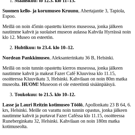
Maaliskuu: to 12.3. klo 11–13.
Suomen kello- ja korumuseo Kruunu
, Ahertajantie 3, Tapiola,
Espoo.
Meillä on noin 45min opastettu kierros museossa, jonka jälkeen
nautimme kahvit ja suolaiset museon aulassa Kahvila Hyrrässä noin
klo 12. Museo on esteetön.
Huhtikuu: to 23.4. klo 10–12.
Nordean Pankkimuseo
, Aleksanterinkatu 36 B, Helsinki.
Meillä on noin tunnin opastettu kierros museossa, jonka jälkeen
nautimme kahvit ja makeat Fazer Café Kluuvissa klo 11.15,
osoitteessa Kluuvikatu 3, Helsinki. Kahvilaan on noin 80m matka
museolta.
HUOM!
Museoon ei ole esteetöntä sisäänpääsyä.
Toukokuu: to 21.5. klo 10–12.
Lasse ja Lauri Reitzin kotimuseo Töölö
, Apollonkatu 23 B 64, 6.
krs, Helsinki. Meille on varattu noin tunnin opastus, jonka jälkeen
nautimme kahvit ja purtavat Fazer Caféssa klo 11.15, osoitteessa
Runeberginkatu 32, Helsinki. Kahvilaan on noin 180m matka
kotimuseolta.