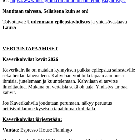
IG:
https://www.instagram.com/uudenmaan_epilepsiayhdistys/
Nautitaan talvesta, Sellaisena kuin se on!
Toivottavat:
Uudenmaan epilepsiayhdistys
ja yhteisövastaava
Laura
VERTAISTAPAAMISET
Kaverikahvilat kevät 2026
Kaverikahvila on matalan kynnyksen paikka epilepsiaa sairastaville
sekä heidän läheisilleen. Kahvilaan voit tulla tapaamaan uusia
ihmisiä, juttelemaan ja kuuntelemaan. Kahvilaan ei tarvitse
ilmoittautua. Mukana on vertaisia sekä ohjaaja. Yhdistys tarjoaa
kahvit.
Jos Kaverikahvila joudutaan perumaan, näkyy peruutus
nettisivuillamme kyseisen tapahtuman kohdalla.
Kaverikahvilat järjestetään:
Vantaa
: Espresso House Flamingo