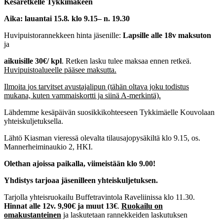
Kesäretkelle Tykkimäkeen
Aika: lauantai 15.8
.
klo 9.15– n. 19.30
Huvipuistorannekkeen hinta jäsenille:
Lapsille alle 18v maksuton
ja
aikuisille 30€/ kpl
. Retken lasku tulee maksaa ennen retkeä.
Huvipuistoalueelle pääsee maksutta.
Ilmoita
jos tarvitset avustajalipun (tähän oltava joku todistus
mukana, kuten vammaiskortti ja siinä A-merkintä).
Lähdemme kesäpäivän suosikkikohteeseen Tykkimäelle Kouvolaan
yhteiskuljetuksella.
Lähtö Kiasman vieressä olevalta tilausajopysäkiltä klo 9.15, os.
Mannerheiminaukio 2, HKI.
Olethan ajoissa paikalla, viimeistään klo 9.00!
Yhdistys tarjoaa jäsenilleen yhteiskuljetuksen.
Tarjolla yhteisruokailu Buffetravintola Raveliinissa klo 11.30.
Hinnat
alle 12v. 9,90€ ja muut
13€
.
Ruokailu on
omakustanteinen
ja laskutetaan rannekkeiden laskutuksen