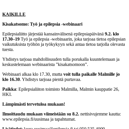
KAIKILLE
Kisakatsomo: Työ ja epilepsia -webinaari
Epilepsialiitto järjestää kansainvälisenä epilepsiapäivänä
9.2. klo
17.30–19
Työ ja epilepsia -webinaarin, joka tarjoaa tietoa epilepsian
vaikutuksista työhön ja työkykyyn sekä antaa tietoa tarjolla olevasta
tuesta.
Yhdistys tarjoaa mahdollisuuden tulla porukalla kuuntelemaan ja
keskustelemaan webinaarista ”kisakatsomoon”.
Webinaari alkaa klo 17.30, mutta
voit tulla paikalle Malmille jo
klo 16.30
. Yhdistys tarjoaa pientä purtavaa.
Paikka
: Epilepsialiiton toimisto Malmilla, Malmin kauppatie 26,
HKI.
Lämpimästi tervetuloa mukaan!
Ilmoittaudu mukaan viimeistään su 8.2.
nettisivujemme kautta:
www.epilepsia.fi/uusimaa ja tapahtumat.
Lisätiedot
: laura.uusimaa@epilepsia.fi tai 050 535 4009.