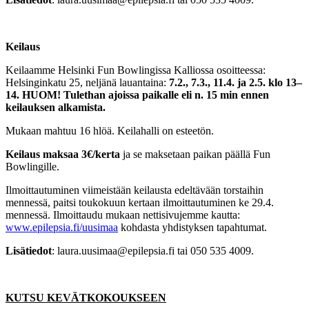
Keilaus
Keilaamme Helsinki Fun Bowlingissa Kalliossa osoitteessa:
Helsinginkatu 25, neljänä lauantaina:
7.2., 7.3., 11.4. ja 2.5. klo 13–
14. HUOM! Tulethan ajoissa paikalle eli n. 15 min ennen
keilauksen alkamista.
Mukaan mahtuu 16 hlöä. Keilahalli on esteetön.
Keilaus maksaa 3€/kerta
ja se maksetaan paikan päällä Fun
Bowlingille.
Ilmoittautuminen viimeistään keilausta edeltävään torstaihin
mennessä, paitsi toukokuun kertaan ilmoittautuminen ke 29.4.
mennessä. Ilmoittaudu mukaan nettisivujemme kautta:
www.epilepsia.fi/uusimaa
kohdasta yhdistyksen tapahtumat.
Lisätiedot
: laura.uusimaa@epilepsia.fi tai 050 535 4009.
KUTSU KEVÄTKOKOUKSEEN