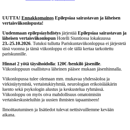
UUTTA!
Ennakkomainos
Epilepsiaa sairastavan ja läheisen
vertaisviikonlopusta!
Uudenmaan epilepsiayhdistys
järjestää
Epilepsiaa sairastavan ja
läheisen vertaisviikonlopun
Hotelli Siuntiossa lokakuussa
23.-25.10.2026
. Tutuksi tullutta Pariskuntaviikonloppua ei järjestetä
tänä vuonna ja tämä viikonloppu ei ole tällä kertaa tarkoitettu
pariskunnille.
Hinnat 2 yötä täysihoidolla
:
120€ /henkilö jäsenille
.
Viikonloppuun osallistuva läheinen pääsee mukaan jäsenhinnalla.
Viikonlopussa tulee olemaan mm. mukavaa yhdessäoloa ja
virkistäytymistä, vertaistukiryhmiä, neurologian erikoislääkärin
luento sekä psykologin alustus ja keskustelua ryhmässä.
Viikonloppu on myös oiva mahdollisuus omatoimisiin
vertaiskeskusteluihin ja uusien ihmisten tapaamiseen!
Ilmoittautuminen ja lisätiedot tulevat nettisivuillemme kevään
aikana.