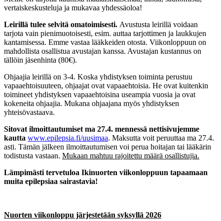
vertaiskeskusteluja ja mukavaa yhdessäoloa!
Leirillä tulee selvitä omatoimisesti.
Avustusta leirillä voidaan
tarjota vain pienimuotoisesti, esim. auttaa tarjottimen ja laukkujen
kantamisessa. Emme vastaa lääkkeiden otosta. Viikonloppuun on
mahdollista osallistua avustajan kanssa. Avustajan kustannus on
tällöin jäsenhinta (80€).
Ohjaajia leirillä on 3-4. Koska yhdistyksen toiminta perustuu
vapaaehtoisuuteen, ohjaajat ovat vapaaehtoisia. He ovat kuitenkin
toimineet yhdistyksen vapaaehtoisina useampia vuosia ja ovat
kokeneita ohjaajia. Mukana ohjaajana myös yhdistyksen
yhteisövastaava.
Sitovat ilmoittautumiset ma 27.4. mennessä nettisivujemme
kautta
www.epilepsia.fi/uusimaa
. Maksutta voit peruuttaa ma 27.4.
asti. Tämän jälkeen ilmoittautumisen voi perua hoitajan tai lääkärin
todistusta vastaan.
Mukaan mahtuu rajoitettu määrä osallistujia.
Lämpimästi tervetuloa Ikinuorten viikonloppuun tapaamaan
muita epilepsiaa sairastavia!
Nuorten viikonloppu järjestetään syksyllä 2026