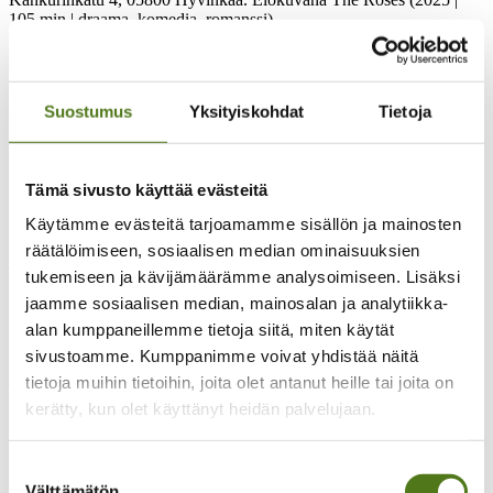
105 min | draama, komedia, romanssi).
ma 16.3. klo 11–12.30
minigolfia Minigolfmaailma Hyvinkäällä
,
Uudenmaankatu 4-6, 05800 Hyvinkää.
Suostumus
Yksityiskohdat
Tietoja
Aika
:
maanantaina 19.1., 2.2., 16.2. (leffailta), 16.3. (minigolf klo
11–12.30), 30.3., 13.4., 27.4. ja 11.5. klo 17–19.
Tämä sivusto käyttää evästeitä
Ohjaaja:
vapaaehtoinen Sari.
Käytämme evästeitä tarjoamamme sisällön ja mainosten
Lisätiedot
: Laura Närhi
laura.uusimaa@epilepsia.fi
tai 050 535
räätälöimiseen, sosiaalisen median ominaisuuksien
4009.
tukemiseen ja kävijämäärämme analysoimiseen. Lisäksi
jaamme sosiaalisen median, mainosalan ja analytiikka-
alan kumppaneillemme tietoja siitä, miten käytät
sivustoamme. Kumppanimme voivat yhdistää näitä
PERHETOIMINTA
tietoja muihin tietoihin, joita olet antanut heille tai joita on
kerätty, kun olet käyttänyt heidän palvelujaan.
Opastettu näyttelykierros Fazerille
Uudenmaan epilepsiayhdistys järjestää
sunnuntaina 25.1.2026
Suostumuksen
opastetun näyttelykierroksen Fazerille
. Tapahtuma on tarkoitettu
Välttämätön
Uudenmaan epilepsiayhdistyksen jäsenille ja heidän läheisilleen.