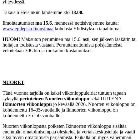
yhteydessä.
Takaisin Helsinkiin lähdemme klo
18.00.
Ilmoittautumiset
ma 15.6.
mennessä
nettisivujemme kautta:
www.epilepsia.fi/uusimaa
kohdasta Yhdistyksen tapahtumat.
HUOM!
Maksuton peruminen ma 15.6. asti, sen jälkeen lääkärin tai
hoitajan todistusta vastaan. Peruuttamattomista poisjäänneistä
veloitetaan 30€ hlö ja ruokailun kustannukset.
NUORET
Tänä vuonna tarjolla on kaksi viikonloppuleiriä: tuttuun tapaan
syksyllä
perinteinen Nuorten viikonloppu
sekä UUTENA
Ikinuorten viikonloppu
jo keväällä 2026. Nuorten viikonloppu on
kohdennettu 16–35-vuotiaille ja Ikinuorten viikonloppu on
kohdennettu 35–50-vuotiaille.
Nuorten viikonlopusta poiketen Ikinuorten viikonloppu sisältää
enemmän omatoimisempaa oleskelua ja vertaiskeskusteluja ja vaatii
siksi hyvin omatoimista pärjäämistä. Paikalla on myös vähemmän