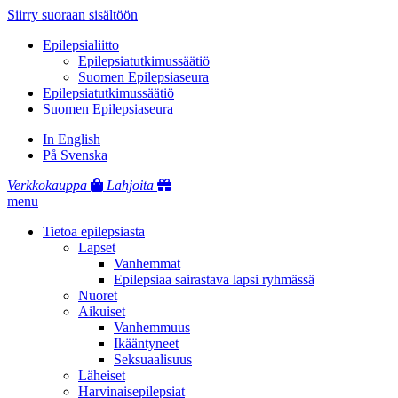
Siirry suoraan sisältöön
Epilepsialiitto
Epilepsiatutkimussäätiö
Suomen Epilepsiaseura
Epilepsiatutkimussäätiö
Suomen Epilepsiaseura
In English
På Svenska
Verkkokauppa
Lahjoita
menu
Tietoa epilepsiasta
Lapset
Vanhemmat
Epilepsiaa sairastava lapsi ryhmässä
Nuoret
Aikuiset
Vanhemmuus
Ikääntyneet
Seksuaalisuus
Läheiset
Harvinaisepilepsiat