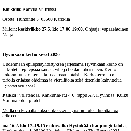
Karkkila
: Kahvila Muffinssi
Osoite: Huhdintie 5, 03600 Karkkila
Milloin:
keskiviikko 27.5. klo 17:00-19:00
. Ohjaaja: vapaaehtoinen
Marja
Hyvinkään kerho kevät 2026
Uudenmaan epilepsiayhdistyksen järjestämä Hyvinkään kerho on
tarkoitettu epilepsiaa sairastaville ja heidän läheisilleen. Kerho
kokoontuu pari kertaa kuussa maanantaisin. Kerhokerroilla on
tarjolla erilaista ohjelmaa ja vierailijoita sekä tietenkin kahvittelua
hyvässä seurassa!
Paikka
: Villatehdas, Kankurinkatu 4-6, rappu A7, Hyvinkää. Kulku
Värttinäpolun puolelta.
Meillä on keväällä kaksi erikoiskertaa, näihin tulee ilmoittautua
erikseen:
ma 16.2. klo 17–19.15
elokuvailta Hyvinkään kaupungintalolla
,
Kankurinkatu 4, 05800 Hyvinkää. Elokuvana The Roses (2025 |