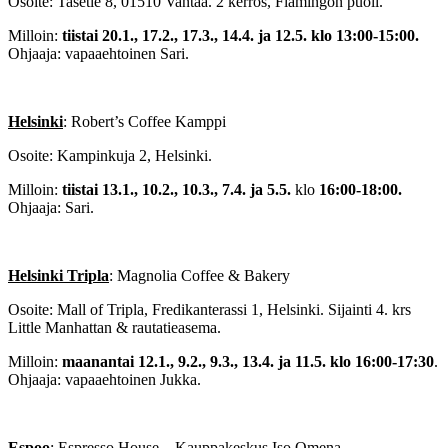
Osoite: Tasetie 8, 01510 Vantaa. 2 kerros, Flamingon puoli.
Milloin:
tiistai 20.1., 17.2., 17.3., 14.4. ja 12.5.
klo 13:00-15:00.
Ohjaaja: vapaaehtoinen Sari.
Helsinki
: Robert’s Coffee Kamppi
Osoite: Kampinkuja 2, Helsinki.
Milloin:
tiistai 13.1., 10.2., 10.3., 7.4. ja 5.5.
klo
16:00-18:00.
Ohjaaja: Sari.
Helsinki Tripla
: Magnolia Coffee & Bakery
Osoite: Mall of Tripla, Fredikanterassi 1, Helsinki. Sijainti 4. krs
Little Manhattan & rautatieasema.
Milloin:
maanantai 12.1., 9.2., 9.3., 13.4. ja 11.5. klo 16:00-17:30
.
Ohjaaja: vapaaehtoinen Jukka.
Espoo
: Espresso House – Kauppakeskus Iso Omena