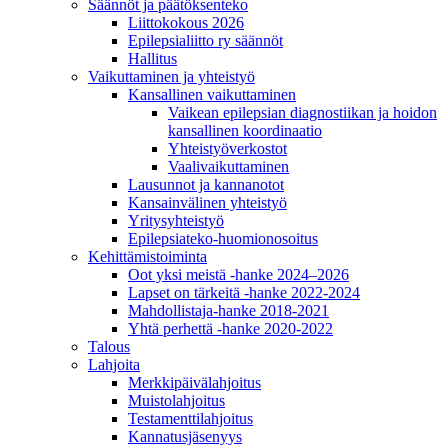
Säännöt ja päätöksenteko
Liittokokous 2026
Epilepsialiitto ry säännöt
Hallitus
Vaikuttaminen ja yhteistyö
Kansallinen vaikuttaminen
Vaikean epilepsian diagnostiikan ja hoidon
kansallinen koordinaatio
Yhteistyöverkostot
Vaalivaikuttaminen
Lausunnot ja kannanotot
Kansainvälinen yhteistyö
Yritysyhteistyö
Epilepsiateko-huomionosoitus
Kehittämistoiminta
Oot yksi meistä -hanke 2024–2026
Lapset on tärkeitä -hanke 2022-2024
Mahdollistaja-hanke 2018-2021
Yhtä perhettä -hanke 2020-2022
Talous
Lahjoita
Merkkipäivälahjoitus
Muistolahjoitus
Testamenttilahjoitus
Kannatusjäsenyys