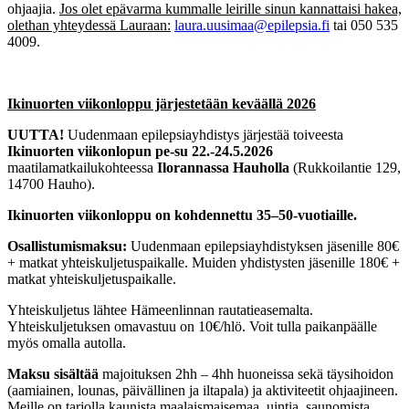
ohjaajia.
Jos olet epävarma kummalle leirille sinun kannattaisi hakea,
olethan yhteydessä Lauraan:
laura.uusimaa@epilepsia.fi
tai 050 535
4009.
Ikinuorten viikonloppu järjestetään keväällä 2026
UUTTA!
Uudenmaan epilepsiayhdistys järjestää toiveesta
Ikinuorten viikonlopun pe-su 22.-24.5.2026
maatilamatkailukohteessa
Ilorannassa Hauholla
(Rukkoilantie 129,
14700 Hauho).
Ikinuorten viikonloppu on kohdennettu 35–50-vuotiaille.
Osallistumismaksu:
Uudenmaan epilepsiayhdistyksen jäsenille 80€
+ matkat yhteiskuljetuspaikalle. Muiden yhdistysten jäsenille 180€ +
matkat yhteiskuljetuspaikalle.
Yhteiskuljetus lähtee Hämeenlinnan rautatieasemalta.
Yhteiskuljetuksen omavastuu on 10€/hlö. Voit tulla paikanpäälle
myös omalla autolla.
Maksu sisältää
majoituksen 2hh – 4hh huoneissa sekä täysihoidon
(aamiainen, lounas, päivällinen ja iltapala) ja aktiviteetit ohjaajineen.
Meille on tarjolla kaunista maalaismaisemaa, uintia, saunomista,