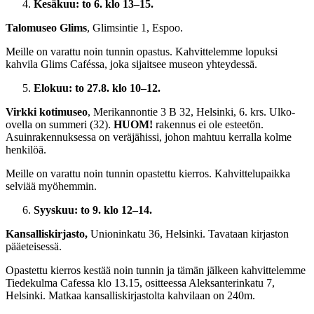
Kesäkuu:
to
6. klo 13–15.
Talomuseo Glims
, Glimsintie 1, Espoo.
Meille on varattu noin tunnin opastus. Kahvittelemme lopuksi
kahvila Glims Caféssa, joka sijaitsee museon yhteydessä.
Elokuu: to 27.8. klo 10–12.
Virkki kotimuseo
, Merikannontie 3 B 32, Helsinki, 6. krs. Ulko-
ovella on summeri (32).
HUOM!
rakennus ei ole esteetön.
Asuinrakennuksessa on veräjähissi, johon mahtuu kerralla kolme
henkilöä.
Meille on varattu noin tunnin opastettu kierros. Kahvittelupaikka
selviää myöhemmin.
Syyskuu: to
9. klo 12–14.
Kansalliskirjasto,
Unioninkatu 36, Helsinki. Tavataan kirjaston
pääeteisessä.
Opastettu kierros kestää noin tunnin ja tämän jälkeen kahvittelemme
Tiedekulma Cafessa klo 13.15, ositteessa Aleksanterinkatu 7,
Helsinki. Matkaa kansalliskirjastolta kahvilaan on 240m.