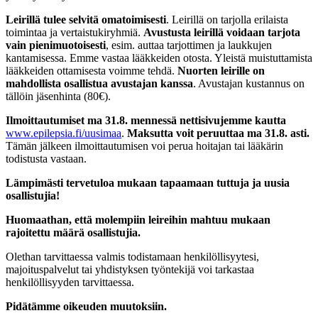
Leirillä tulee selvitä omatoimisesti
. Leirillä on tarjolla erilaista
toimintaa ja vertaistukiryhmiä.
Avustusta leirillä voidaan tarjota
vain pienimuotoisesti
, esim. auttaa tarjottimen ja laukkujen
kantamisessa. Emme vastaa lääkkeiden otosta. Yleistä muistuttamista
lääkkeiden ottamisesta voimme tehdä.
Nuorten leirille on
mahdollista osallistua avustajan kanssa
. Avustajan kustannus on
tällöin jäsenhinta (80€).
Ilmoittautumiset ma 31.8. mennessä nettisivujemme kautta
www.epilepsia.fi/uusimaa
.
Maksutta voit peruuttaa ma 31.8. asti.
Tämän jälkeen ilmoittautumisen voi perua hoitajan tai lääkärin
todistusta vastaan.
Lämpimästi tervetuloa mukaan tapaamaan tuttuja ja uusia
osallistujia!
Huomaathan, että molempiin leireihin mahtuu mukaan
rajoitettu määrä osallistujia.
Olethan tarvittaessa valmis todistamaan henkilöllisyytesi,
majoituspalvelut tai yhdistyksen työntekijä voi tarkastaa
henkilöllisyyden tarvittaessa.
Pidätämme oikeuden muutoksiin.