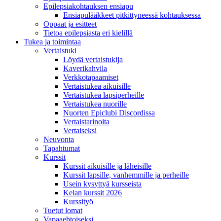
Epilepsiakohtauksen ensiapu
Ensiapulääkkeet pitkittyneessä kohtauksessa
Oppaat ja esitteet
Tietoa epilepsiasta eri kielillä
Tukea ja toimintaa
Vertaistuki
Löydä vertaistukija
Kaverikahvila
Verkkotapaamiset
Vertaistukea aikuisille
Vertaistukea lapsiperheille
Vertaistukea nuorille
Nuorten Epiclubi Discordissa
Vertaistarinoita
Vertaiseksi
Neuvonta
Tapahtumat
Kurssit
Kurssit aikuisille ja läheisille
Kurssit lapsille, vanhemmille ja perheille
Usein kysyttyä kursseista
Kelan kurssit 2026
Kurssityö
Tuetut lomat
Vapaaehtoiseksi