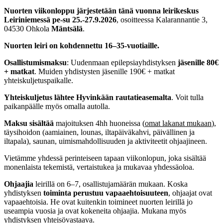
Nuorten viikonloppu järjestetään tänä vuonna leirikeskus
Leiriniemessä pe-su 25.-27.9.2026
, osoitteessa Kalarannantie 3,
04530 Ohkola
Mäntsälä
.
Nuorten leiri on kohdennettu 16–35-vuotiaille.
Osallistumismaksu
: Uudenmaan epilepsiayhdistyksen
jäsenille 80€
+ matkat
. Muiden yhdistysten jäsenille 190€ + matkat
yhteiskuljetuspaikalle.
Yhteiskuljetus lähtee Hyvinkään rautatieasemalta
. Voit tulla
paikanpäälle myös omalla autolla.
Maksu sisältää
majoituksen 4hh huoneissa (
omat lakanat mukaan
),
täysihoidon (aamiainen, lounas, iltapäiväkahvi, päivällinen ja
iltapala), saunan, uimismahdollisuuden ja aktiviteetit ohjaajineen.
Vietämme yhdessä perinteiseen tapaan viikonlopun, joka sisältää
monenlaista tekemistä, vertaistukea ja mukavaa yhdessäoloa.
Ohjaajia
leirillä on 6–7, osallistujamäärän mukaan. Koska
yhdistyksen
toiminta perustuu vapaaehtoisuuteen
, ohjaajat ovat
vapaaehtoisia. He ovat kuitenkin toimineet nuorten leirillä jo
useampia vuosia ja ovat kokeneita ohjaajia. Mukana myös
yhdistyksen yhteisövastaava.