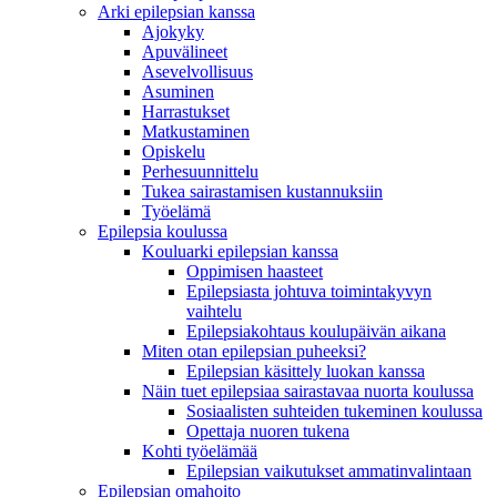
Arki epilepsian kanssa
Ajokyky
Apuvälineet
Asevelvollisuus
Asuminen
Harrastukset
Matkustaminen
Opiskelu
Perhesuunnittelu
Tukea sairastamisen kustannuksiin
Työelämä
Epilepsia koulussa
Kouluarki epilepsian kanssa
Oppimisen haasteet
Epilepsiasta johtuva toimintakyvyn
vaihtelu
Epilepsiakohtaus koulupäivän aikana
Miten otan epilepsian puheeksi?
Epilepsian käsittely luokan kanssa
Näin tuet epilepsiaa sairastavaa nuorta koulussa
Sosiaalisten suhteiden tukeminen koulussa
Opettaja nuoren tukena
Kohti työelämää
Epilepsian vaikutukset ammatinvalintaan
Epilepsian omahoito