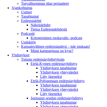
Turvallisemman tilan periaatteet
Ajankohtaista
Uutiset
Tapahtumat
Epilepsialehti
Näköislehdet
Tietoa Epilepsialehdestä
Podcastit
Ketogeeninen ruokavalio -podcast
Uutiskirje
Kansainvälinen epilepsiapäivä – tule mukaan!
Mistä kampanjassa on kyse?
Yhdistykset
Tutustu epilepsiayhdistyksiin
Etelä-Kymen epilepsiayhdistys
Yhdistyksen tapahtumat
Yhdistyksen yhteystiedot
Liity jäseneksi
Etelä-Pohjanmaan epilepsiayhdistys
Yhdistyksen tapahtumat
Yhdistyksen yhteystiedot
Liity jäseneksi
Joensuun seudun epilepsiayhdistys
Yhdistyksen tapahtumat
Yhdistyksen yhteystiedot