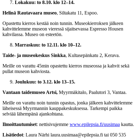
Lokakuu: to 8.10. klo 12–14.
Helinä Rautavaara museo
, Siltakatu 11, Espoo.
Opastettu kierros kestää noin tunnin. Museokierroksen jälkeen
kahvittelemme museon vieressä sijaitsevassa Espresso Housen
kahvilassa. Museo on esteetön.
Marraskuu: to 12.11. klo 10–12.
Taide- ja museokeskus Sinkka
, Kultasepänkatu 2, Kerava.
Meille on varattu 45min opastettu kierros museossa ja kahvit sekä
pullat museon kahviosta.
Joulukuu: to 3.12. klo 13–15.
Vantaan taidemuseo Artsi,
Myyrmäkitalo, Paalutori 3, Vantaa.
Meille on varattu noin tunnin opastus, jonka jälkeen kahvittelemme
läheisessä Myyrmannin kauppakeskuksessa. Tarkempi paikka
selviää lähempänä ajankohtana.
Ilmoittautumiset
: nettisivujemme
www.epilepsia.fi/uusimaa
kautta.
Lisätiedot
: Laura Närhi laura.uusimaa@epilepsia.fi tai 050 535