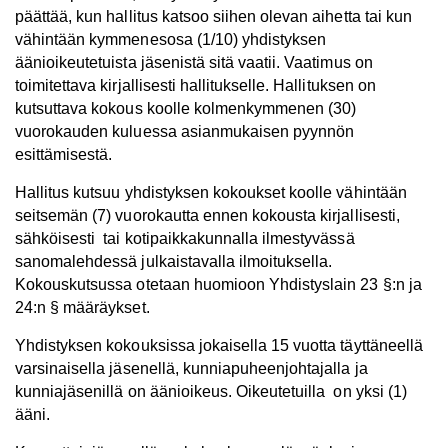
päättää, kun hallitus katsoo siihen olevan aihetta tai kun
vähintään kymmenesosa (1/10) yhdistyksen
äänioikeutetuista jäsenistä sitä vaatii. Vaatimus on
toimitettava kirjallisesti hallitukselle. Hallituksen on
kutsuttava kokous koolle kolmenkymmenen (30)
vuorokauden kuluessa asianmukaisen pyynnön
esittämisestä.
Hallitus kutsuu yhdistyksen kokoukset koolle vähintään
seitsemän (7) vuorokautta ennen kokousta kirjallisesti,
sähköisesti tai kotipaikkakunnalla ilmestyvässä
sanomalehdessä julkaistavalla ilmoituksella.
Kokouskutsussa otetaan huomioon Yhdistyslain 23 §:n ja
24:n § määräykset.
Yhdistyksen kokouksissa jokaisella 15 vuotta täyttäneellä
varsinaisella jäsenellä, kunniapuheenjohtajalla ja
kunniajäsenillä on äänioikeus. Oikeutetuilla on yksi (1)
ääni.