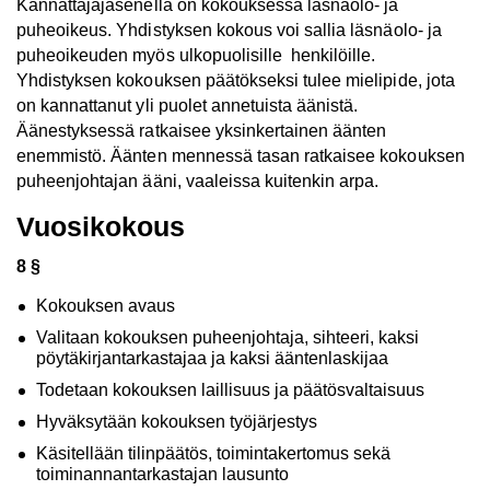
Kannattajajäsenellä on kokouksessa läsnäolo- ja
puheoikeus. Yhdistyksen kokous voi sallia läsnäolo- ja
puheoikeuden myös ulkopuolisille henkilöille.
Yhdistyksen kokouksen päätökseksi tulee mielipide, jota
on kannattanut yli puolet annetuista äänistä.
Äänestyksessä ratkaisee yksinkertainen äänten
enemmistö. Äänten mennessä tasan ratkaisee kokouksen
puheenjohtajan ääni, vaaleissa kuitenkin arpa.
Vuosikokous
8 §
Kokouksen avaus
Valitaan kokouksen puheenjohtaja, sihteeri, kaksi
pöytäkirjantarkastajaa ja kaksi ääntenlaskijaa
Todetaan kokouksen laillisuus ja päätösvaltaisuus
Hyväksytään kokouksen työjärjestys
Käsitellään tilinpäätös, toimintakertomus sekä
toiminannantarkastajan lausunto