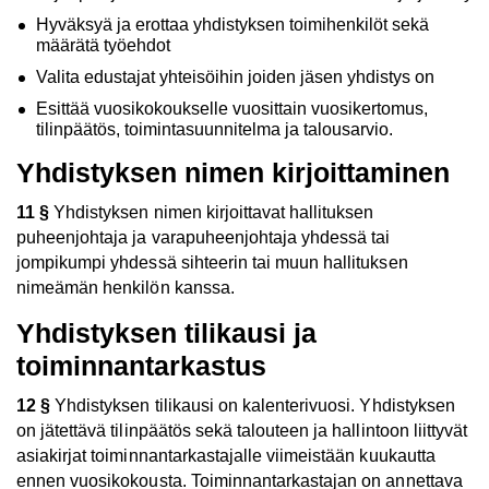
Hyväksyä ja erottaa yhdistyksen toimihenkilöt sekä
määrätä työehdot
Valita edustajat yhteisöihin joiden jäsen yhdistys on
Esittää vuosikokoukselle vuosittain vuosikertomus,
tilinpäätös, toimintasuunnitelma ja talousarvio.
Yhdistyksen nimen kirjoittaminen
11 §
Yhdistyksen nimen kirjoittavat hallituksen
puheenjohtaja ja varapuheenjohtaja yhdessä tai
jompikumpi yhdessä sihteerin tai muun hallituksen
nimeämän henkilön kanssa.
Yhdistyksen tilikausi ja
toiminnantarkastus
12 §
Yhdistyksen tilikausi on kalenterivuosi. Yhdistyksen
on jätettävä tilinpäätös sekä talouteen ja hallintoon liittyvät
asiakirjat toiminnantarkastajalle viimeistään kuukautta
ennen vuosikokousta. Toiminnantarkastajan on annettava