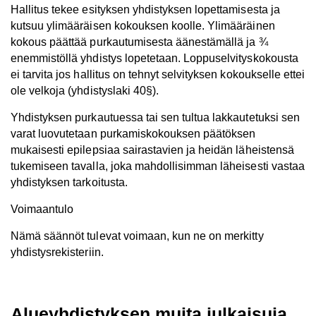
Hallitus tekee esityksen yhdistyksen lopettamisesta ja
kutsuu ylimääräisen kokouksen koolle. Ylimääräinen
kokous päättää purkautumisesta äänestämällä ja ¾
enemmistöllä yhdistys lopetetaan. Loppuselvityskokousta
ei tarvita jos hallitus on tehnyt selvityksen kokoukselle ettei
ole velkoja (yhdistyslaki 40§).
Yhdistyksen purkautuessa tai sen tultua lakkautetuksi sen
varat luovutetaan purkamiskokouksen päätöksen
mukaisesti epilepsiaa sairastavien ja heidän läheistensä
tukemiseen tavalla, joka mahdollisimman läheisesti vastaa
yhdistyksen tarkoitusta.
Voimaantulo
Nämä säännöt tulevat voimaan, kun ne on merkitty
yhdistysrekisteriin.
Alueyhdistyksen muita julkaisuja