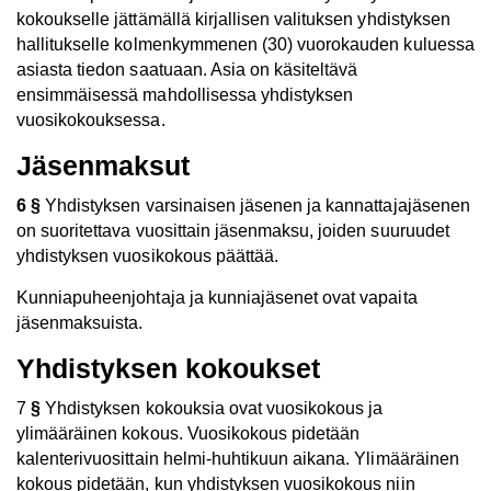
kokoukselle jättämällä kirjallisen valituksen yhdistyksen
hallitukselle kolmenkymmenen (30) vuorokauden kuluessa
asiasta tiedon saatuaan. Asia on käsiteltävä
ensimmäisessä mahdollisessa yhdistyksen
vuosikokouksessa.
Jäsenmaksut
6 §
Yhdistyksen varsinaisen jäsenen ja kannattajajäsenen
on suoritettava vuosittain jäsenmaksu, joiden suuruudet
yhdistyksen vuosikokous päättää.
Kunniapuheenjohtaja ja kunniajäsenet ovat vapaita
jäsenmaksuista.
Yhdistyksen kokoukset
7
§
Yhdistyksen kokouksia ovat vuosikokous ja
ylimääräinen kokous. Vuosikokous pidetään
kalenterivuosittain helmi-huhtikuun aikana. Ylimääräinen
kokous pidetään, kun yhdistyksen vuosikokous niin