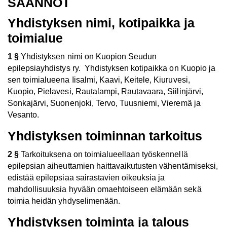
SÄÄNNÖT
Yhdistyksen nimi, kotipaikka ja
toimialue
1 §
Yhdistyksen nimi on Kuopion Seudun
epilepsiayhdistys ry. Yhdistyksen kotipaikka on Kuopio ja
sen toimialueena Iisalmi, Kaavi, Keitele, Kiuruvesi,
Kuopio, Pielavesi, Rautalampi, Rautavaara, Siilinjärvi,
Sonkajärvi, Suonenjoki, Tervo, Tuusniemi, Vieremä ja
Vesanto.
Yhdistyksen toiminnan tarkoitus
2 §
Tarkoituksena on toimialueellaan työskennellä
epilepsian aiheuttamien haittavaikutusten vähentämiseksi,
edistää epilepsiaa sairastavien oikeuksia ja
mahdollisuuksia hyvään omaehtoiseen elämään sekä
toimia heidän yhdyselimenään.
Yhdistyksen toiminta ja talous