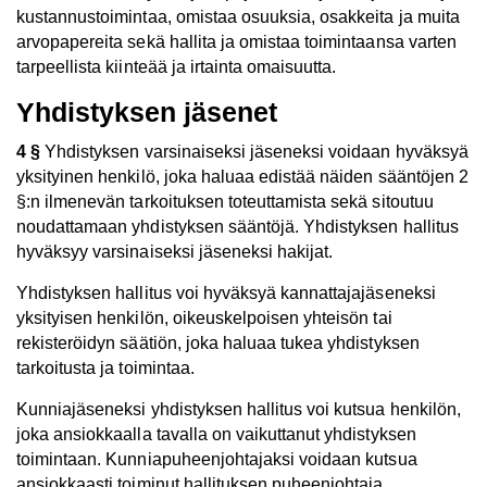
kustannustoimintaa, omistaa osuuksia, osakkeita ja muita
arvopapereita sekä hallita ja omistaa toimintaansa varten
tarpeellista kiinteää ja irtainta omaisuutta.
Yhdistyksen jäsenet
4 §
Yhdistyksen varsinaiseksi jäseneksi voidaan hyväksyä
yksityinen henkilö, joka haluaa edistää näiden sääntöjen 2
§:n ilmenevän tarkoituksen toteuttamista sekä sitoutuu
noudattamaan yhdistyksen sääntöjä. Yhdistyksen hallitus
hyväksyy varsinaiseksi jäseneksi hakijat.
Yhdistyksen hallitus voi hyväksyä kannattajajäseneksi
yksityisen henkilön, oikeuskelpoisen yhteisön tai
rekisteröidyn säätiön, joka haluaa tukea yhdistyksen
tarkoitusta ja toimintaa.
Kunniajäseneksi yhdistyksen hallitus voi kutsua henkilön,
joka ansiokkaalla tavalla on vaikuttanut yhdistyksen
toimintaan. Kunniapuheenjohtajaksi voidaan kutsua
ansiokkaasti toiminut hallituksen puheenjohtaja.