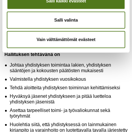
Salli kaikki evästeet
päätösvaltainen, kun vähintään puolet jäsenistä,
puheenjohtaja tai varapuheenjohtaja mukaan lukien on
läsnä.
Salli valinta
Hallituksen päätökseksi tulee enemmistön mielipide.
Äänestyksessä äänten mennessä tasan, ratkaisee
Vain välttämättömät evästeet
puheenjohtajan ääni, vaaleissa kuitenkin arpa.
Hallituksen tehtävänä on
Johtaa yhdistyksen toimintaa lakien, yhdistyksen
sääntöjen ja kokousten päätösten mukaisesti
Valmistella yhdistyksen vuosikokous
Tehdä aloitteita yhdistyksen toiminnan kehittämiseksi
Hyväksyä jäsenet yhdistykseen ja pitää luetteloa
yhdistyksen jäsenistä
Asettaa tarpeelliset toimi- ja työvaliokunnat sekä
työryhmät
Huolehtia siitä, että yhdistyksessä on lainmukainen
kirjanpito ja varainhoito on luotettavalla tavalla järjestetty