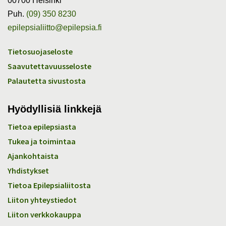
00700 Helsinki
Puh.
(09) 350 8230
epilepsialiitto@epilepsia.fi
Tietosuojaseloste
Saavutettavuusseloste
Palautetta sivustosta
Hyödyllisiä linkkejä
Tietoa epilepsiasta
Tukea ja toimintaa
Ajankohtaista
Yhdistykset
Tietoa Epilepsialiitosta
Liiton yhteystiedot
Liiton verkkokauppa