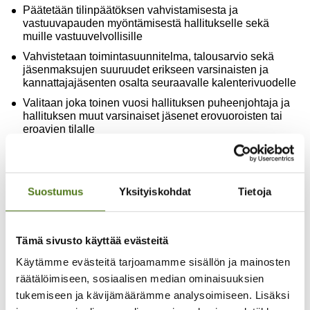
Päätetään tilinpäätöksen vahvistamisesta ja
vastuuvapauden myöntämisestä hallitukselle sekä
muille vastuuvelvollisille
Vahvistetaan toimintasuunnitelma, talousarvio sekä
jäsenmaksujen suuruudet erikseen varsinaisten ja
kannattajajäsenten osalta seuraavalle kalenterivuodelle
Valitaan joka toinen vuosi hallituksen puheenjohtaja ja
hallituksen muut varsinaiset jäsenet erovuoroisten tai
eroavien tilalle
Valitaan joka toinen vuosi yksi toiminnantarkastaja ja
varatoiminnantarkastaja
Käsitellään muut kokouskutsussa mainitut asiat.
Suostumus
Yksityiskohdat
Tietoja
Yhdistyksen jäsen voi halutessaan tuoda jonkin asian
yhdistyksen vuosikokoukseen käsiteltäväksi, jolloin hänen
on ilmoitettava asia kirjallisesti hallitukselle viimeistään
Tämä sivusto käyttää evästeitä
20.1.
Käytämme evästeitä tarjoamamme sisällön ja mainosten
räätälöimiseen, sosiaalisen median ominaisuuksien
Ylimääräinen kokous
tukemiseen ja kävijämäärämme analysoimiseen. Lisäksi
Ylimääräisessä kokouksessa käsitellään ne asiat, joita