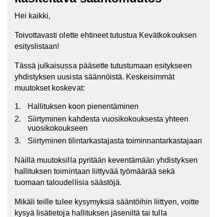
Hei kaikki,
Toivottavasti olette ehtineet tutustua Kevätkokouksen
esityslistaan!
Tässä julkaisussa pääsette tutustumaan esitykseen
yhdistyksen uusista säännöistä. Keskeisimmät
muutokset koskevat:
Hallituksen koon pienentäminen
Siirtyminen kahdesta vuosikokouksesta yhteen
vuosikokoukseen
Siirtyminen tilintarkastajasta toiminnantarkastajaan
Näillä muutoksilla pyritään keventämään yhdistyksen
hallituksen toimintaan liittyvää työmäärää sekä
tuomaan taloudellisia säästöjä.
Mikäli teille tulee kysymyksiä sääntöihin liittyen, voitte
kysyä lisätietoja hallituksen jäseniltä tai tulla