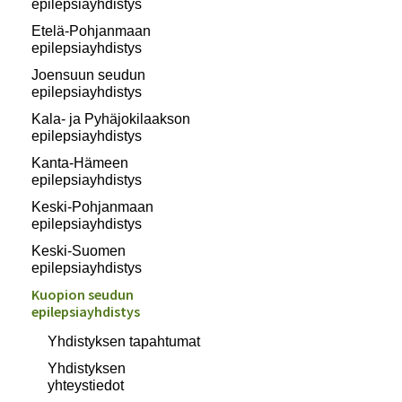
epilepsiayhdistys
Etelä-Pohjanmaan
epilepsiayhdistys
Joensuun seudun
epilepsiayhdistys
Kala- ja Pyhäjokilaakson
epilepsiayhdistys
Kanta-Hämeen
epilepsiayhdistys
Keski-Pohjanmaan
epilepsiayhdistys
Keski-Suomen
epilepsiayhdistys
Kuopion seudun
epilepsiayhdistys
Yhdistyksen tapahtumat
Yhdistyksen
yhteystiedot