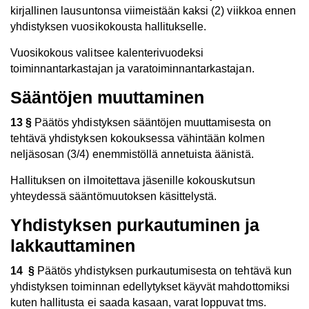
kirjallinen lausuntonsa viimeistään kaksi (2) viikkoa ennen
yhdistyksen vuosikokousta hallitukselle.
Vuosikokous valitsee kalenterivuodeksi
toiminnantarkastajan ja varatoiminnantarkastajan.
Sääntöjen muuttaminen
13 §
Päätös yhdistyksen sääntöjen muuttamisesta on
tehtävä yhdistyksen kokouksessa vähintään kolmen
neljäsosan (3/4) enemmistöllä annetuista äänistä.
Hallituksen on ilmoitettava jäsenille kokouskutsun
yhteydessä sääntömuutoksen käsittelystä.
Yhdistyksen purkautuminen ja
lakkauttaminen
14 §
Päätös yhdistyksen purkautumisesta on tehtävä kun
yhdistyksen toiminnan edellytykset käyvät mahdottomiksi
kuten hallitusta ei saada kasaan, varat loppuvat tms.