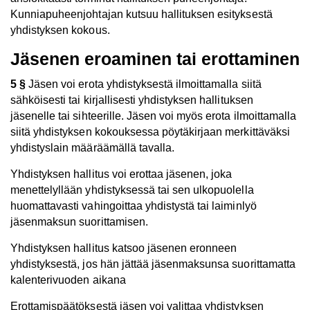
Kunniapuheenjohtajan kutsuu hallituksen esityksestä
yhdistyksen kokous.
Jäsenen eroaminen tai erottaminen
5 §
Jäsen voi erota yhdistyksestä ilmoittamalla siitä
sähköisesti tai kirjallisesti yhdistyksen hallituksen
jäsenelle tai sihteerille. Jäsen voi myös erota ilmoittamalla
siitä yhdistyksen kokouksessa pöytäkirjaan merkittäväksi
yhdistyslain määräämällä tavalla.
Yhdistyksen hallitus voi erottaa jäsenen, joka
menettelyllään yhdistyksessä tai sen ulkopuolella
huomattavasti vahingoittaa yhdistystä tai laiminlyö
jäsenmaksun suorittamisen.
Yhdistyksen hallitus katsoo jäsenen eronneen
yhdistyksestä, jos hän jättää jäsenmaksunsa suorittamatta
kalenterivuoden aikana
Erottamispäätöksestä jäsen voi valittaa yhdistyksen