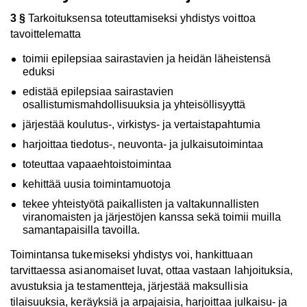
3 §
Tarkoituksensa toteuttamiseksi yhdistys voittoa
tavoittelematta
toimii epilepsiaa sairastavien ja heidän läheistensä
eduksi
edistää epilepsiaa sairastavien
osallistumismahdollisuuksia ja yhteisöllisyyttä
järjestää koulutus-, virkistys- ja vertaistapahtumia
harjoittaa tiedotus-, neuvonta- ja julkaisutoimintaa
toteuttaa vapaaehtoistoimintaa
kehittää uusia toimintamuotoja
tekee yhteistyötä paikallisten ja valtakunnallisten
viranomaisten ja järjestöjen kanssa sekä toimii muilla
samantapaisilla tavoilla.
Toimintansa tukemiseksi yhdistys voi, hankittuaan
tarvittaessa asianomaiset luvat, ottaa vastaan lahjoituksia,
avustuksia ja testamentteja, järjestää maksullisia
tilaisuuksia, keräyksiä ja arpajaisia, harjoittaa julkaisu- ja