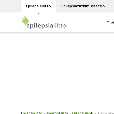
Epilepsialiitto
Epilepsiatutkimussäätiö
Tie
Epilepsialiitto
Ajankohtaista
Epilepsialehti
Tietoa epi