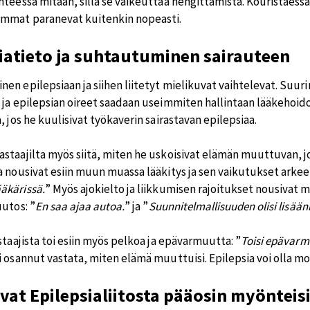
nteessa mitään, sillä se vaikeuttaa hengittämistä. Kouristaessa
mmat paranevat kuitenkin nopeasti.
iatieto ja suhtautuminen sairauteen
n epilepsiaan ja siihen liitetyt mielikuvat vaihtelevat. Suurin 
ja epilepsian oireet saadaan useimmiten hallintaan lääkehoidoll
, jos he kuulisivat työkaverin sairastavan epilepsiaa.
staajilta myös siitä, miten he uskoisivat elämän muuttuvan, jos
a nousivat esiin muun muassa lääkitys ja sen vaikutukset arkee
äkärissä.
” Myös ajokielto ja liikkumisen rajoitukset nousivat 
uutos: ”
En saa ajaa autoa.
” ja ”
Suunnitelmallisuuden olisi lisään
staajista toi esiin myös pelkoa ja epävarmuutta: ”
Toisi epävarm
i osannut vastata, miten elämä muuttuisi. Epilepsia voi olla 
vat Epilepsialiitosta pääosin myönteis