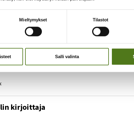
tto teki 1000 suomalaista -kyselyn lokakuussa 2025 Iro Researchi
n vastaamaan suomalaista väestöä valtakunnallisesti. UCB Pharm
Mieltymykset
Tilastot
ero:
1/2026
ck.com/MicroStockHub
ästeet
Salli valinta
:
lin kirjoittaja