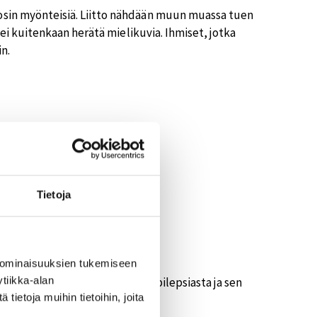
äosin myönteisiä. Liitto nähdään muun muassa tuen
o ei kuitenkaan herätä mielikuvia. Ihmiset, jotka
n.
ammaisjärjestöt ovat
, vertaistukea.”
Tietoja
 ominaisuuksien tukemiseen
tiikka-alan
arvetta. Kun ihmiset tietävät epilepsiasta ja sen
ietoja muihin tietoihin, joita
ja pelko vähenevät.