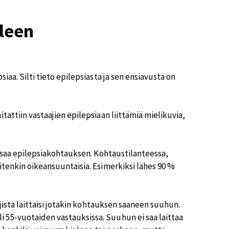
lleen
iaa. Silti tieto epilepsiasta ja sen ensiavusta on
tattiin vastaajien epilepsiaan liittämiä mielikuvia,
ku saa epilepsiakohtauksen. Kohtaustilanteessa,
itenkin oikeansuuntaisia. Esimerkiksi lähes 90 %
ajista laittaisi jotakin kohtauksen saaneen suuhun.
 55-vuotaiden vastauksissa. Suuhun ei saa laittaa