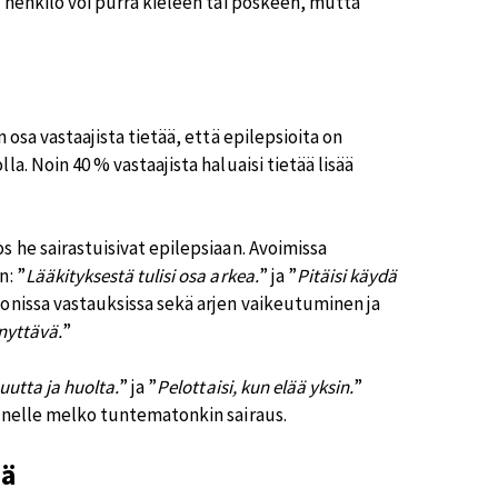
 henkilö voi purra kieleen tai poskeen, mutta
osa vastaajista tietää, että epilepsioita on
a. Noin 40 % vastaajista haluaisi tietää lisää
 he sairastuisivat epilepsiaan. Avoimissa
n: ”
Lääkityksestä tulisi osa arkea.
” ja ”
Pitäisi käydä
monissa vastauksissa sekä arjen vaikeutuminen ja
nyttävä.
”
uutta ja huolta.
” ja ”
Pelottaisi, kun elää yksin.
”
monelle melko tuntematonkin sairaus.
iä