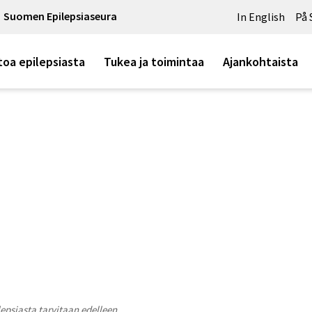
Suomen Epilepsiaseura
In English
På 
toa epilepsiasta
Tukea ja toimintaa
Ajankohtaista
lepsiasta tarvitaan edelleen