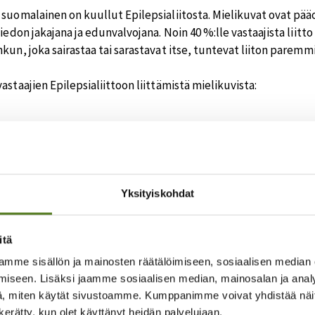
 suomalainen on kuullut Epilepsialiitosta. Mielikuvat ovat pä
tiedon jakajana ja edunvalvojana. Noin 40 %:lle vastaajista liitt
kun, joka sairastaa tai sarastavat itse, tuntevat liiton paremmi
astaajien Epilepsialiittoon liittämistä mielikuvista:
en, että kaikki valtakunnalliset kansanterveys- ja v
immäisen tärkeitä.”
a epilepsiaa sairastavien etuja, antaa tukea ja tietoa
Yksityiskohdat
iantunteva, vastuullinen”
itä
mme sisällön ja mainosten räätälöimiseen, sosiaalisen median
iseen. Lisäksi jaamme sosiaalisen median, mainosalan ja analy
don ja Epilepsialiiton tunnettuuden lisäämiselle on edelleen t
, miten käytät sivustoamme. Kumppanimme voivat yhdistää näitä t
uudesta, ensiavusta ja tarjolla olevasta tuesta, epävarmuus 
n kerätty, kun olet käyttänyt heidän palvelujaan.