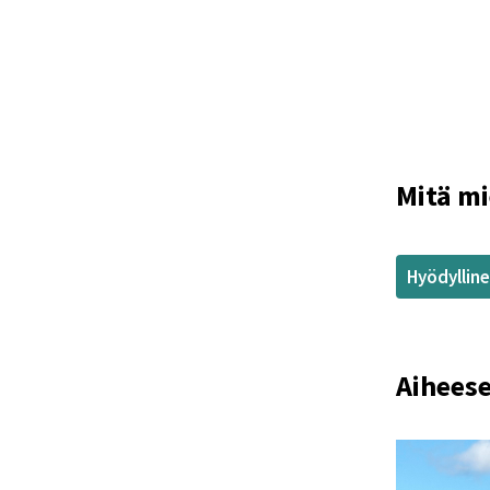
Mitä mi
Hyödyllin
Aiheese