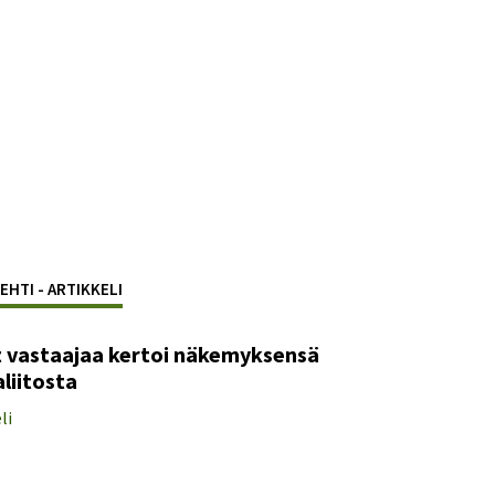
EHTI - ARTIKKELI
at vastaajaa kertoi näkemyksensä
aliitosta
li