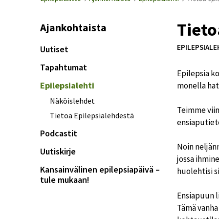
Tieto
Ajankohtaista
EPILEPSIALEH
Uutiset
Tapahtumat
Epilepsia ko
Epilepsialehti
monella hat
Näköislehdet
Teimme viime
Tietoa Epilepsialehdestä
ensiaputiet
Podcastit
Noin neljänn
Uutiskirje
jossa ihmin
Kansainvälinen epilepsiapäivä –
huolehtisi s
tule mukaan!
Ensiapuun li
Tämä vanha 