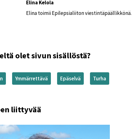
Elina Kelola
Elina toimii Epilepsialiiton viestintäpäällikkönä.
eltä olet sivun sisällöstä?
en
Ymmärrettävä
Epäselvä
Turha
en liittyvää