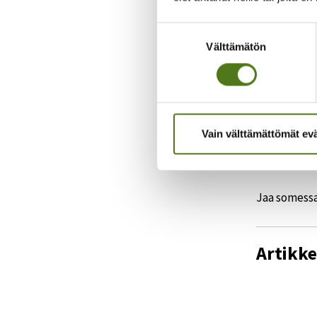
Epilepsialii
Suostumuksen
painotettii
Välttämätön
valinta
Lehden num
Kuvat:
iSto
Vain välttämättömät ev
Tutkimus
Jaa somessa
Artikke