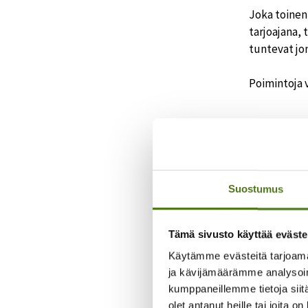
Joka toinen
tarjoajana, 
tuntevat jon
Poimintoja v
”Ko
äär
”Aja
Suostumus
”As
Tämä sivusto käyttää eväste
Käytämme evästeitä tarjoama
ja kävijämäärämme analysoim
Epilepsiatie
kumppaneillemme tietoja siitä
monimuotois
olet antanut heille tai joita o