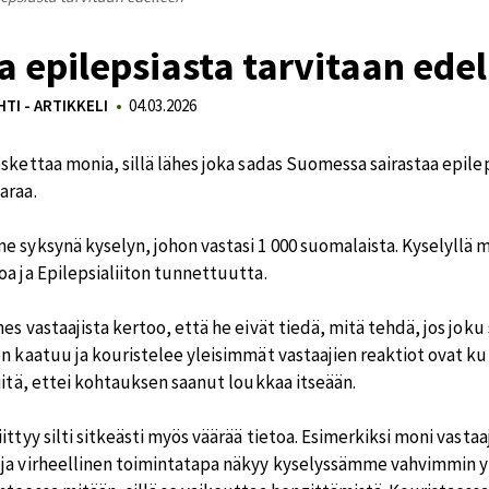
a epilepsiasta tarvitaan ede
TI - ARTIKKELI
04.03.2026
skettaa monia, sillä lähes joka sadas Suomessa sairastaa epileps
araa.
 syksynä kyselyn, johon vastasi 1 000 suomalaista. Kyselyllä mi
oa ja Epilepsialiiton tunnettuutta.
es vastaajista kertoo, että he eivät tiedä, mitä tehdä, jos jo
en kaatuu ja kouristelee yleisimmät vastaajien reaktiot ovat ku
iitä, ettei kohtauksen saanut loukkaa itseään.
ittyy silti sitkeästi myös väärää tietoa. Esimerkiksi moni vasta
ja virheellinen toimintatapa näkyy kyselyssämme vahvimmin yli