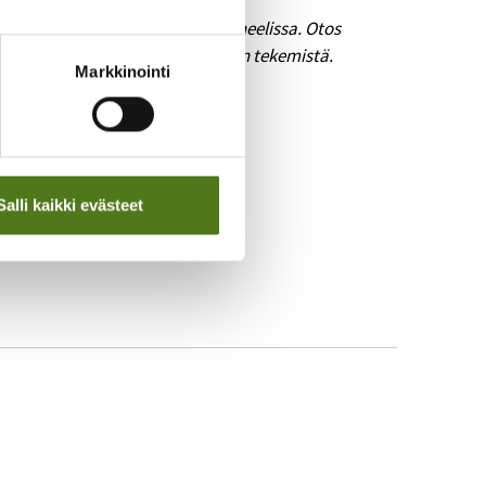
n valtakunnallisessa kuluttajapaneelissa. Otos
a Oy Finland on tukenut kyselyn tekemistä.
Markkinointi
Salli kaikki evästeet