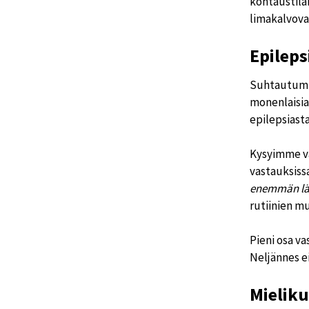
kohtaustila
limakalvova
Epileps
Suhtautumine
monenlaisia 
epilepsiasta
Kysyimme va
vastauksiss
enemmän lä
rutiinien m
Pieni osa va
Neljännes e
Mieliku