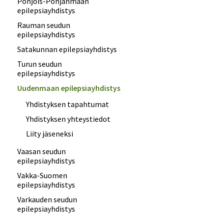
Pohjois-Pohjanmaan
epilepsiayhdistys
Rauman seudun
epilepsiayhdistys
Satakunnan epilepsiayhdistys
Turun seudun
epilepsiayhdistys
Uudenmaan epilepsiayhdistys
Yhdistyksen tapahtumat
Yhdistyksen yhteystiedot
Liity jäseneksi
Vaasan seudun
epilepsiayhdistys
Vakka-Suomen
epilepsiayhdistys
Varkauden seudun
epilepsiayhdistys