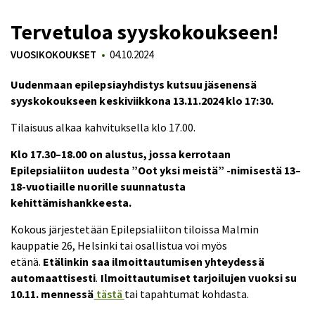
Tervetuloa syyskokoukseen!
VUOSIKOKOUKSET
04.10.2024
Uudenmaan epilepsiayhdistys kutsuu jäsenensä
syyskokoukseen keskiviikkona 13.11.2024 klo 17:30.
Tilaisuus alkaa kahvituksella klo 17.00.
Klo 17.30–18.00 on alustus, jossa kerrotaan
Epilepsialiiton uudesta ”Oot yksi meistä” -nimisestä 13–
18-vuotiaille nuorille suunnatusta
kehittämishankkeesta.
Kokous järjestetään Epilepsialiiton tiloissa Malmin
kauppatie 26, Helsinki tai osallistua voi myös
etänä.
Etälinkin saa ilmoittautumisen yhteydessä
automaattisesti
.
Ilmoittautumiset tarjoilujen vuoksi su
10.11. mennessä
tästä
tai tapahtumat kohdasta.