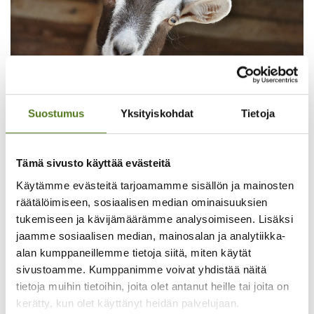
YHDISTYKSEN JULKAISU
05.08.2026
Suostumus
Yksityiskohdat
Tietoja
Lämpimästi tervetuloa Kungsbackan
kotieläinpihavierailulle!
Tämä sivusto käyttää evästeitä
Lue koko juttu
Käytämme evästeitä tarjoamamme sisällön ja mainosten
räätälöimiseen, sosiaalisen median ominaisuuksien
tukemiseen ja kävijämäärämme analysoimiseen. Lisäksi
jaamme sosiaalisen median, mainosalan ja analytiikka-
alan kumppaneillemme tietoja siitä, miten käytät
sivustoamme. Kumppanimme voivat yhdistää näitä
tietoja muihin tietoihin, joita olet antanut heille tai joita on
kerätty, kun olet käyttänyt heidän palvelujaan.