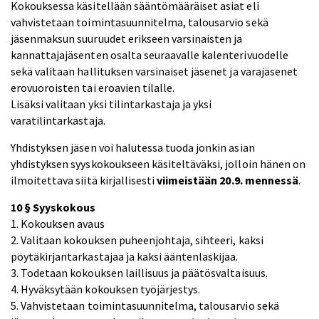
Kokouksessa käsitellään sääntömääräiset asiat eli
vahvistetaan toimintasuunnitelma, talousarvio sekä
jäsenmaksun suuruudet erikseen varsinaisten ja
kannattajajäsenten osalta seuraavalle kalenterivuodelle
sekä valitaan hallituksen varsinaiset jäsenet ja varajäsenet
erovuoroisten tai eroavien tilalle.
Lisäksi valitaan yksi tilintarkastaja ja yksi
varatilintarkastaja.
Yhdistyksen jäsen voi halutessa tuoda jonkin asian
yhdistyksen syyskokoukseen käsiteltäväksi, jolloin hänen on
ilmoitettava siitä kirjallisesti
viimeistään 20.9. mennessä
.
10 § Syyskokous
1. Kokouksen avaus
2. Valitaan kokouksen puheenjohtaja, sihteeri, kaksi
pöytäkirjantarkastajaa ja kaksi ääntenlaskijaa.
3. Todetaan kokouksen laillisuus ja päätösvaltaisuus.
4. Hyväksytään kokouksen työjärjestys.
5. Vahvistetaan toimintasuunnitelma, talousarvio sekä