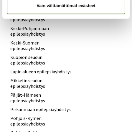
epilepsiayhdistys
Vain välttämättömät evästeet
Kanta-Hämeen
epilepsiayhdistys
Keski-Pohjanmaan
epilepsiayhdistys
Keski-Suomen
epilepsiayhdistys
Kuopion seudun
epilepsiayhdistys
Lapin alueen epilepsiayhdistys
Mikkelin seudun
epilepsiayhdistys
Päijät-Hämeen
epilepsiayhdistys
Pirkanmaan epilepsiayhdistys
Pohjois-Kymen
epilepsiayhdistys