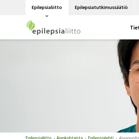
Epilepsialiitto
Epilepsiatutkimussäätiö
Tie
Epilepsialiitto
Ajankohtaista
Epilepsialehti
Aivopuolis