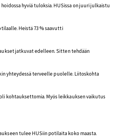
oidossa hyviä tuloksia. HUSissa on juuri julkaistu
tilaalle. Heistä 73 % saavutti
aukset jatkuvat edelleen. Sitten tehdään
nkin yhteydessä terveelle puolelle. Liitoskohta
 oli kohtauksettomia. Myös leikkauksen vaikutus
aukseen tulee HUSiin potilaita koko maasta.