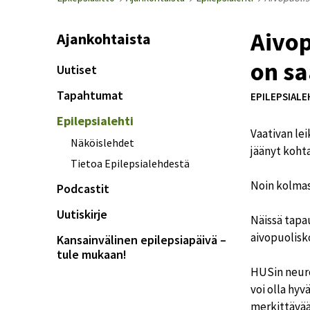
Aivop
Ajankohtaista
on sa
Uutiset
Tapahtumat
EPILEPSIALEH
Epilepsialehti
Vaativan le
Näköislehdet
jäänyt koht
Tietoa Epilepsialehdestä
Noin kolmaso
Podcastit
Uutiskirje
Näissä tapa
aivopuolisk
Kansainvälinen epilepsiapäivä –
tule mukaan!
HUSin neurok
voi olla hyv
merkittävää