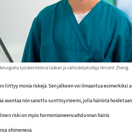
rurgialla työskentelevä lääkäri ja väitöskirjatutkija Vincent Zheng.
 liittyy monia riskejä. Sen jälkeen voi ilmaantua esimerkiksi a
tää asentaa niin sanottu sunttisysteemi, jolla häiriötä hoideta
linen riski on myös hormoniaineenvaihdunnan häiriö.
ensä ohimenevä.