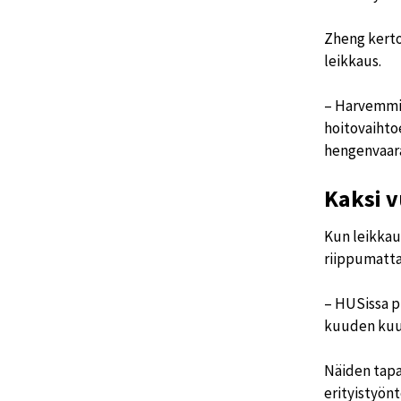
Zheng kerto
leikkaus.
– Harvemmin 
hoitovaihtoe
hengenvaaral
Kaksi v
Kun leikkau
riippumatta
– HUSissa p
kuuden kuu
Näiden tapa
erityistyönt