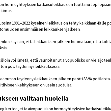
on hermoyhteyksien katkaisuleikkaus on tuottanut epilepsian h
tkimus.
osina 1991–2022 kyseinen leikkaus on tehty kaikkiaan 48:lle po
tomuuden ensimmäisen leikkauksen jälkeen.
enkin käy niin, että leikkauksen jälkeen huomataan, että koht
ksia.
silloin voi ilmetä, että vaurioitunut aivopuolisko on vielä jote
itten pois täydennysleikkauksessa.
seamman täydennysleikkauksen jälkeen peräti 88 % potilaista
itiiviseen kehitykseen on usein suotuisa.
kseen valitaan huolella
ng kertoo, että aivopuoliskon hermoyhteyksien katkaisuleikk