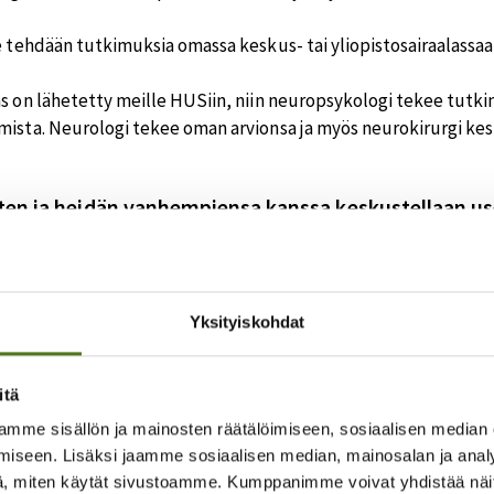
le tehdään tutkimuksia omassa keskus- tai yliopistosairaalassaa
as on lähetetty meille HUSiin, niin neuropsykologi tekee tutk
mista. Neurologi tekee oman arvionsa ja myös neurokirurgi kes
ten ja heidän vanhempiensa kanssa keskustellaan use
eistä ja tavoitteista.
äydään myös läpi moniammatillisessa epilepsiakirurgiakokou
Yksityiskohdat
eidän vanhempiensa kanssa keskustellaan useita kertoja leikkauk
itä
tava se, että kyseessä on erittäin iso operaatio. Se vaikuttaa
mme sisällön ja mainosten räätälöimiseen, sosiaalisen median
iseen. Lisäksi jaamme sosiaalisen median, mainosalan ja analy
uksesta kieltäydytään harvoin
, miten käytät sivustoamme. Kumppanimme voivat yhdistää näitä t