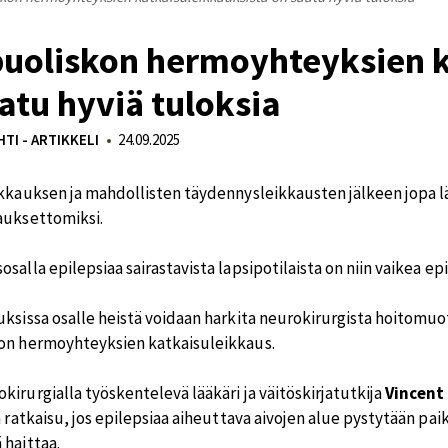
uoliskon hermoyhteyksien k
atu hyviä tuloksia
TI - ARTIKKELI
24.09.2025
ikkauksen ja mahdollisten täydennysleikkausten jälkeen jopa läh
auksettomiksi.
salla epilepsiaa sairastavista lapsipotilaista on niin vaikea epi
uksissa osalle heistä voidaan harkita neurokirurgista hoitomuot
on hermoyhteyksien katkaisuleikkaus.
irurgialla työskentelevä lääkäri ja väitöskirjatutkija
Vincent
ä ratkaisu, jos epilepsiaa aiheuttava aivojen alue pystytään pa
 haittaa.