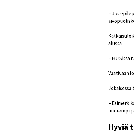
– Jos epile
aivopuolisk
Katkaisulei
alussa.
– HUSissa n
Vaativaan l
Jokaisessa t
– Esimerkiks
nuorempi pot
Hyviä t