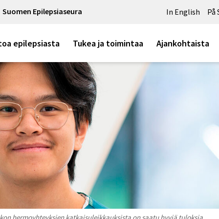
Suomen Epilepsiaseura
In English
På 
toa epilepsiasta
Tukea ja toimintaa
Ajankohtaista
kon hermoyhteyksien katkaisuleikkauksista on saatu hyviä tuloksia