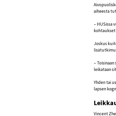
Aivopuolisk
aiheesta tu
– HUSissa vu
kohtaukset
Joskus kuit
lisätutkimu
– Toisinaan 
leikataan s
Yhden tai u
lapsen kogn
Leikkau
Vincent Zhe