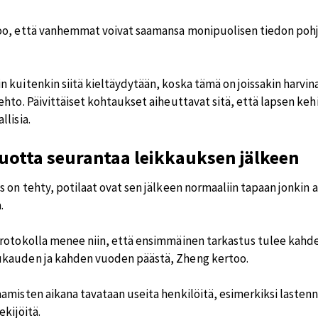
o, että vanhemmat voivat saamansa monipuolisen tiedon pohja
kuitenkin siitä kieltäydytään, koska tämä on joissakin harvina
hto. Päivittäiset kohtaukset aiheuttavat sitä, että lapsen keh
lisia.
uotta seurantaa leikkauksen jälkeen
s on tehty, potilaat ovat sen jälkeen normaaliin tapaan jonkin
.
rotokolla menee niin, että ensimmäinen tarkastus tulee kahde
kauden ja kahden vuoden päästä, Zheng kertoo.
amisten aikana tavataan useita henkilöitä, esimerkiksi lasten
ekijöitä.