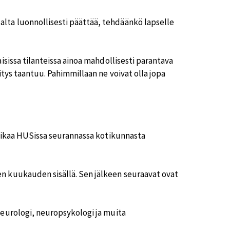
lta luonnollisesti päättää, tehdäänkö lapselle
isissa tilanteissa ainoa mahdollisesti parantava
itys taantuu. Pahimmillaan ne voivat olla jopa
 aikaa HUSissa seurannassa kotikunnasta
n kuukauden sisällä. Sen jälkeen seuraavat ovat
neurologi, neuropsykologi ja muita