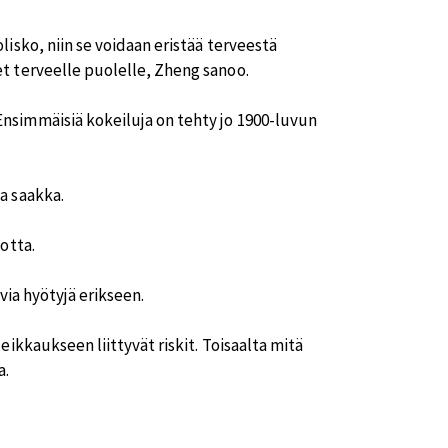
isko, niin se voidaan eristää terveestä
t terveelle puolelle, Zheng sanoo.
nsimmäisiä kokeiluja on tehty jo 1900-luvun
a saakka.
otta.
via hyötyjä erikseen.
ikkaukseen liittyvät riskit. Toisaalta mitä
a.