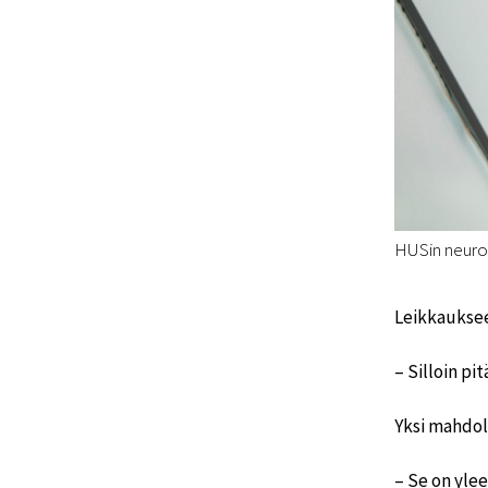
HUSin neuroki
Leikkaukseen
– Silloin pi
Yksi mahdol
– Se on yle