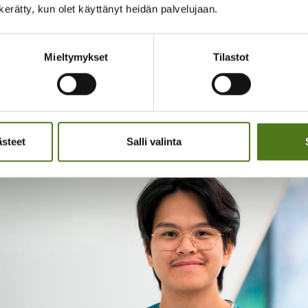
n kerätty, kun olet käyttänyt heidän palvelujaan.
auksessa katkaistaan koko sairaan aivopuoliskon yhteydet, suu
n näkökenttäheikkous ja toispuolinen raajaheikkous, joista tä
Mieltymykset
Tilastot
kouksia voi esiintyä monella lapsella jo ennen leikkausta.
ästeet
Salli valinta