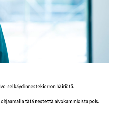
ivo-selkäydinnestekierron häiriötä.
an ohjaamalla tätä nestettä aivokammioista pois.