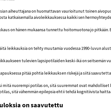
psian aiheuttajana on huomattavan vaurioitunut toinen aivopuol
osta katkaisemalla aivoleikkauksessa kaikki sen hermoyhteyde
kkaus on hänen mukaansa tunnettu hoitomuotona jo pitkään. E
äitä leikkauksia on tehty muutamia vuodessa 1990-luvun alust
eikkaukseen tulevien lapsipotilaiden keski-ikä on seitsemän vu
apauksessa pitää pohtia leikkauksen riskejä ja siitä saavutetta
i mitä nuorempi potilas on, sitä suuremmat ovat mahdolliset le
ilas, sitä vähemmän epilepsia ehtii tehdä kognitiivista haitta
uloksia on saavutettu