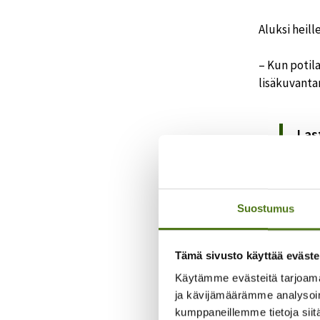
Aluksi heil
– Kun potil
lisäkuvanta
Las
risk
Tapaukset k
Suostumus
Lasten ja h
Tämä sivusto käyttää eväste
– On huomat
Käytämme evästeitä tarjoama
ja kävijämäärämme analysoim
Leikka
kumppaneillemme tietoja siitä