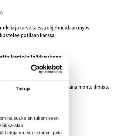
n.
imuksia ja tarvittaessa ohjelmoidaan myös
kustelee potilaan kanssa.
ita kertoja leikkauksen
ksessa. Päätöksenteossa on mukana monta ihmistä.
Tietoja
sen riskeistä ja tavoitteista.
 ihmisen koko loppuelämään.
 ominaisuuksien tukemiseen
tiikka-alan
ietoja muihin tietoihin, joita