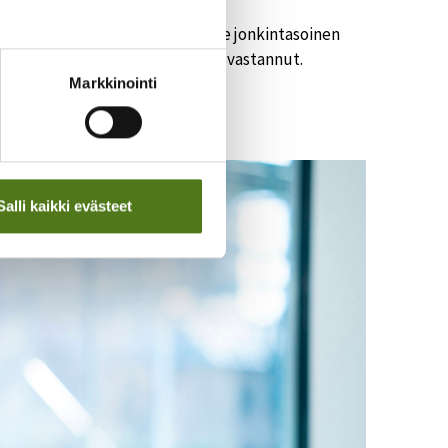
rimmalle osalle potilaista tulee jonkintasoinen
mä aivopuolisko on aikaisemmin vastannut.
Markkinointi
Salli kaikki evästeet