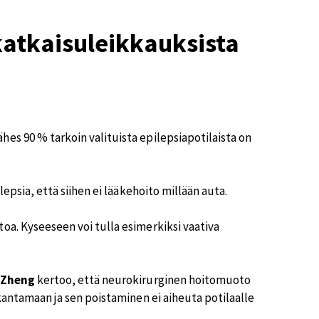
atkaisuleikkauksista
es 90 % tarkoin valituista epilepsiapotilaista on
lepsia, että siihen ei lääkehoito millään auta.
oa. Kyseeseen voi tulla esimerkiksi vaativa
 Zheng
kertoo, että neurokirurginen hoitomuoto
ikantamaan ja sen poistaminen ei aiheuta potilaalle