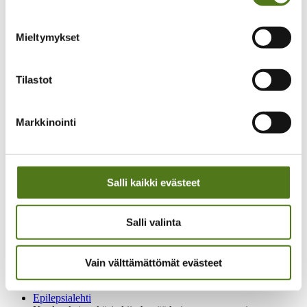
Historia
Historiamateriaalia
Medialle
Mieltymykset
Toimitilaa vuokrattavana
Tietosuojaselosteet
Webropol kysely- ja raportointisovelluksella
tehtyjen kyselyiden tietosuojaseloste
Tilastot
Epilepsialehden tietosuojaseloste
Jäsenrekisterin tietosuojaseloste
Koulutus- ja tapahtumarekisterin tietosuojaseloste
Markkinointi
Kurssien tietosuojaseloste
Kannatusjäsenrekisterin tietosuojaseloste
Uutiskirjeen tietosuojaseloste
Verkkosivujen tietosuojaseloste
Saavutettavuusseloste
Salli kaikki evästeet
Yhteystiedot
Laskutusosoitteet
Yhdistysten yhteystiedot
Salli valinta
In English
På Svenska
Vain välttämättömät evästeet
Epilepsialiitto
Ajankohtaista
Epilepsialehti