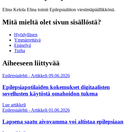
Elina Kelola
Elina toimii Epilepsialiiton viestintäpäällikkönä.
Mitä mieltä olet sivun sisällöstä?
Hyödyllinen
Ymmärrettävä
Epäselvä
Turha
Aiheeseen liittyvää
Epilepsialehti - Artikkeli
09.06.2026
Epilepsiapotilaiden kokemukset digitaalisten
sovellusten käytöstä omahoidon tukena
Lue artikkeli
Epilepsialehti - Artikkeli
01.06.2026
Lapsena saatu aivovamma voi altistaa epilepsiaan