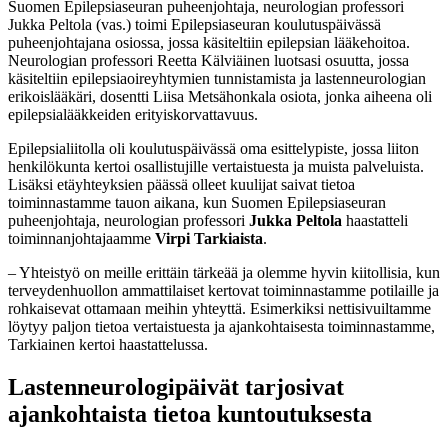
Suomen Epilepsiaseuran puheenjohtaja, neurologian professori
Jukka Peltola (vas.) toimi Epilepsiaseuran koulutuspäivässä
puheenjohtajana osiossa, jossa käsiteltiin epilepsian lääkehoitoa.
Neurologian professori Reetta Kälviäinen luotsasi osuutta, jossa
käsiteltiin epilepsiaoireyhtymien tunnistamista ja lastenneurologian
erikoislääkäri, dosentti Liisa Metsähonkala osiota, jonka aiheena oli
epilepsialääkkeiden erityiskorvattavuus.
Epilepsialiitolla oli koulutuspäivässä oma esittelypiste, jossa liiton
henkilökunta kertoi osallistujille vertaistuesta ja muista palveluista.
Lisäksi etäyhteyksien päässä olleet kuulijat saivat tietoa
toiminnastamme tauon aikana, kun Suomen Epilepsiaseuran
puheenjohtaja, neurologian professori
Jukka Peltola
haastatteli
toiminnanjohtajaamme
Virpi Tarkiaista
.
– Yhteistyö on meille erittäin tärkeää ja olemme hyvin kiitollisia, kun
terveydenhuollon ammattilaiset kertovat toiminnastamme potilaille ja
rohkaisevat ottamaan meihin yhteyttä. Esimerkiksi nettisivuiltamme
löytyy paljon tietoa vertaistuesta ja ajankohtaisesta toiminnastamme,
Tarkiainen kertoi haastattelussa.
Lastenneurologipäivät tarjosivat
ajankohtaista tietoa kuntoutuksesta