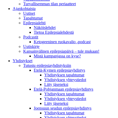
Turvallisemman tilan periaatteet
Ajankohtaista
Uutiset
Tapahtumat
Epilepsialehti
Näköislehdet
Tietoa Epilepsialehdestä
Podcastit
Ketogeeninen ruokavalio -podcast
Uutiskirje
Kansainvälinen epilepsiapäivä – tule mukaan!
Mistä kampanjassa on kyse?
Yhdistykset
Tutustu epilepsiayhdistyksiin
Etelä-Kymen epilepsiayhdistys
Yhdistyksen tapahtumat
Yhdistyksen yhteystiedot
Liity jäseneksi
Etelä-Pohjanmaan epilepsiayhdistys
Yhdistyksen tapahtumat
Yhdistyksen yhteystiedot
Liity jäseneksi
Joensuun seudun epilepsiayhdistys
Yhdistyksen tapahtumat
Yhdistyksen yhteystiedot