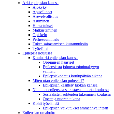
Arki epilepsian kanssa
Ajokyky
Apuvälineet
Asevelvollisuus
Asuminen
Harrastukset
Matkustaminen
Opiskelu
Perhesuunnittelu
Tukea sairastamisen kustannuksiin
Työelämä
Epilepsia koulussa
Kouluarki epilepsian kanssa
Oppimisen haasteet
Epilepsiasta johtuva toimintakyvyn
vaihtelu
Epilepsiakohtaus koulupäivän aikana
Miten otan epilepsian puheeksi?
Epilepsian käsittely luokan kanssa
Näin tuet epilepsiaa sairastavaa nuorta koulussa
Sosiaalisten suhteiden tukeminen koulussa
Opettaja nuoren tukena
Kohti työelämää
Epilepsian vaikutukset ammatinvalintaan
Epilepsian omahoito