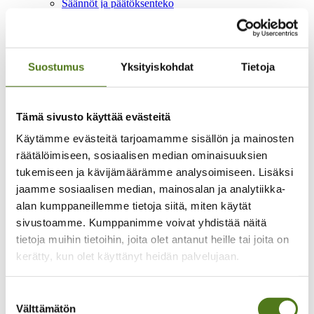
Säännöt ja päätöksenteko
Liittokokous 2026
Epilepsialiitto ry säännöt
Hallitus
Vaikuttaminen ja yhteistyö
Kansallinen vaikuttaminen
Suostumus
Yksityiskohdat
Tietoja
Vaikean epilepsian diagnostiikan ja hoidon
kansallinen koordinaatio
Yhteistyöverkostot
Tämä sivusto käyttää evästeitä
Vaalivaikuttaminen
Lausunnot ja kannanotot
Käytämme evästeitä tarjoamamme sisällön ja mainosten
Kansainvälinen yhteistyö
Yritysyhteistyö
räätälöimiseen, sosiaalisen median ominaisuuksien
Epilepsiateko-huomionosoitus
tukemiseen ja kävijämäärämme analysoimiseen. Lisäksi
Kehittämistoiminta
jaamme sosiaalisen median, mainosalan ja analytiikka-
Oot yksi meistä -hanke 2024–2026
Lapset on tärkeitä -hanke 2022-2024
alan kumppaneillemme tietoja siitä, miten käytät
Mahdollistaja-hanke 2018-2021
sivustoamme. Kumppanimme voivat yhdistää näitä
Yhtä perhettä -hanke 2020-2022
tietoja muihin tietoihin, joita olet antanut heille tai joita on
Talous
Lahjoita
kerätty, kun olet käyttänyt heidän palvelujaan.
Merkkipäivälahjoitus
Muistolahjoitus
Testamenttilahjoitus
Suostumuksen
Kannatusjäsenyys
Välttämätön
valinta