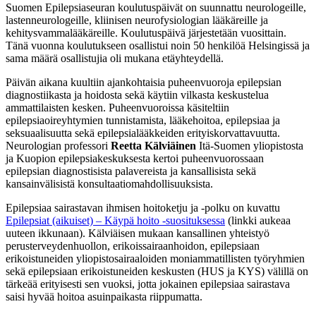
Suomen Epilepsiaseuran koulutuspäivät on suunnattu neurologeille,
lastenneurologeille, kliinisen neurofysiologian lääkäreille ja
kehitysvammalääkäreille. Koulutuspäivä järjestetään vuosittain.
Tänä vuonna koulutukseen osallistui noin 50 henkilöä Helsingissä ja
sama määrä osallistujia oli mukana etäyhteydellä.
Päivän aikana kuultiin ajankohtaisia puheenvuoroja epilepsian
diagnostiikasta ja hoidosta sekä käytiin vilkasta keskustelua
ammattilaisten kesken. Puheenvuoroissa käsiteltiin
epilepsiaoireyhtymien tunnistamista, lääkehoitoa, epilepsiaa ja
seksuaalisuutta sekä epilepsialääkkeiden erityiskorvattavuutta.
Neurologian professori
Reetta Kälviäinen
Itä-Suomen yliopistosta
ja Kuopion epilepsiakeskuksesta kertoi puheenvuorossaan
epilepsian diagnostisista palavereista ja kansallisista sekä
kansainvälisistä konsultaatiomahdollisuuksista.
Epilepsiaa sairastavan ihmisen hoitoketju ja -polku on kuvattu
Epilepsiat (aikuiset) – Käypä hoito -suosituksessa
(linkki aukeaa
uuteen ikkunaan). Kälviäisen mukaan kansallinen yhteistyö
perusterveydenhuollon, erikoissairaanhoidon, epilepsiaan
erikoistuneiden yliopistosairaaloiden moniammatillisten työryhmien
sekä epilepsiaan erikoistuneiden keskusten (HUS ja KYS) välillä on
tärkeää erityisesti sen vuoksi, jotta jokainen epilepsiaa sairastava
saisi hyvää hoitoa asuinpaikasta riippumatta.