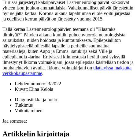
Turussa järjestetyt kaksipäiväiset Lastenneurologipäivät kokosivat
yhteen ison joukon ammattilaisia. Valtakunnalliset päivät järjestettiin
nyt neljättä kertaa. Korona-aikana tapahtumaa ei ole voitu järjestää
ja edellisen kerran päivät on järjestetty vuonna 2015.
Tällä kertaa Lastenneurologipäivien teemana oli ”Klaaraks
tiimityät?” Päivien aikana kuultiin puheenvuoroja neurologisista
sairauksista, niiden hoidosta ja kuntoutuksesta. Epilepsialiiton
näyttelypisteellä oli esillä lapsille ja perheille suunnattua
materiaaleja, kuten Aapo ja Emma -satukirja sekä Ville ja
epilepilandia -tarina. Erityisesti kiinnostusta herätti uusi syksyllä
ilmestynyt Ikioma voimakirjani, jossa epilepsiaa käsitellään tiedon ja
puuhatehtävien avulla. Ikioma voimakirjani on
tilattavissa maksutta
verkkokaupastamme
.
Lehden numero:
3/2022
Kuvat:
Elina Kelola
Diagnostiikka ja hoito
Tutkimus
Vaikuttaminen
Jaa somessa:
Artikkelin kirjoittaja