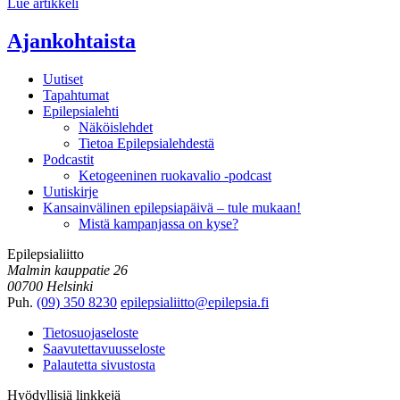
Lue artikkeli
Ajankohtaista
Uutiset
Tapahtumat
Epilepsialehti
Näköislehdet
Tietoa Epilepsialehdestä
Podcastit
Ketogeeninen ruokavalio -podcast
Uutiskirje
Kansainvälinen epilepsiapäivä – tule mukaan!
Mistä kampanjassa on kyse?
Epilepsialiitto
Malmin kauppatie 26
00700 Helsinki
Puh.
(09) 350 8230
epilepsialiitto@epilepsia.fi
Tietosuojaseloste
Saavutettavuusseloste
Palautetta sivustosta
Hyödyllisiä linkkejä