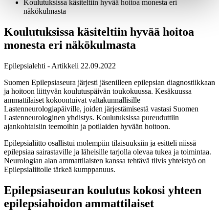
Koulutuksissa käsiteltiin hyvää hoitoa monesta eri
näkökulmasta
Koulutuksissa käsiteltiin hyvää hoitoa
monesta eri näkökulmasta
Epilepsialehti - Artikkeli
22.09.2022
Suomen Epilepsiaseura järjesti jäsenilleen epilepsian diagnostiikkaan
ja hoitoon liittyvän koulutuspäivän toukokuussa. Kesäkuussa
ammattilaiset kokoontuivat valtakunnallisille
Lastenneurologiapäiville, joiden järjestämisestä vastasi Suomen
Lastenneurologinen yhdistys. Koulutuksissa pureuduttiin
ajankohtaisiin teemoihin ja potilaiden hyvään hoitoon.
Epilepsialiitto osallistui molempiin tilaisuuksiin ja esitteli niissä
epilepsiaa sairastaville ja läheisille tarjolla olevaa tukea ja toimintaa.
Neurologian alan ammattilaisten kanssa tehtävä tiivis yhteistyö on
Epilepsialiitolle tärkeä kumppanuus.
Epilepsiaseuran koulutus kokosi yhteen
epilepsiahoidon ammattilaiset