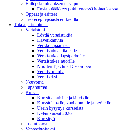
Epilepsiakohtauksen ensiapu
Ensiapulääkkeet pitkittyneessä kohtauksessa
Oppaat ja esitteet
Tietoa epilepsiasta eri kielillä
Tukea ja toimintaa
Vertaistuki
Löydä vertaistukija
Kaverikahvila
Verkkotapaamiset
Vertaistukea aikuisille
Vertaistukea lapsiperheille
Vertaistukea nuorille
Nuorten Epiclubi Discordissa
Vertaistarinoita
Vertaiseksi
Neuvonta
Tapahtumat
Kurssit
Kurssit aikuisille ja läheisille
Kurssit lapsille, vanhemmille ja perheille
Usein kysyttyä kursseista
Kelan kurssit 2026
Kurssityö
Tuetut lomat
Vapaaehtoiseksi