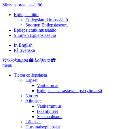
Siirry suoraan sisältöön
Epilepsialiitto
Epilepsiatutkimussäätiö
Suomen Epilepsiaseura
Epilepsiatutkimussäätiö
Suomen Epilepsiaseura
In English
På Svenska
Verkkokauppa
Lahjoita
menu
Tietoa epilepsiasta
Lapset
Vanhemmat
Epilepsiaa sairastava lapsi ryhmässä
Nuoret
Aikuiset
Vanhemmuus
Ikääntyneet
Seksuaalisuus
Läheiset
Harvinaisepilepsiat