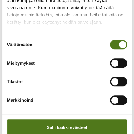
alan kumppaneillemme tietoja siitä, miten käytät
sivustoamme. Kumppanimme voivat yhdistää näitä
tietoja muihin tietoihin, joita olet antanut heille tai joita on
kerätty, kun olet käyttänyt heidän palvelujaan.
Suostumuksen
Välttämätön
valinta
EPILEPSIALEHTI - TARINA
Mieltymykset
27.05.2026
Kun epilepsia sulki oven Hornet-lentäjäksi, opin
Tilastot
jotain tärkeää
Lue artikkeli
Markkinointi
Salli kaikki evästeet