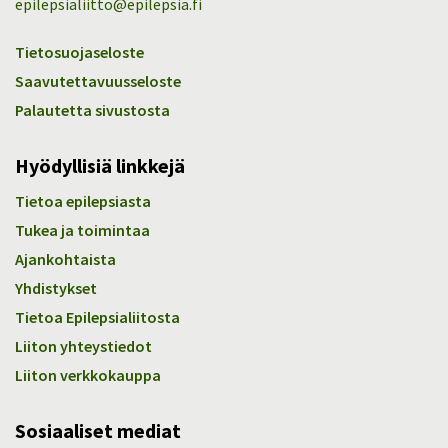
epilepsialiitto@epilepsia.fi
Tietosuojaseloste
Saavutettavuusseloste
Palautetta sivustosta
Hyödyllisiä linkkejä
Tietoa epilepsiasta
Tukea ja toimintaa
Ajankohtaista
Yhdistykset
Tietoa Epilepsialiitosta
Liiton yhteystiedot
Liiton verkkokauppa
Sosiaaliset mediat