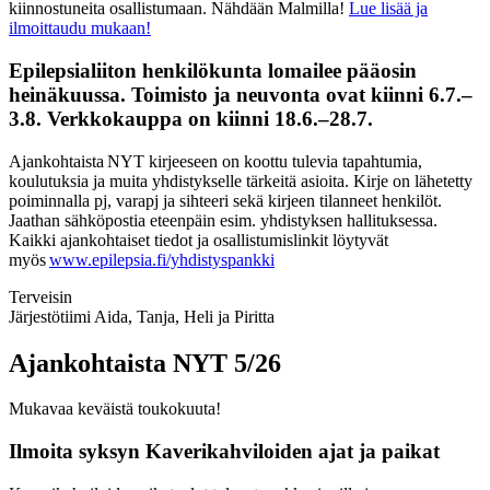
kiinnostuneita osallistumaan. Nähdään Malmilla!
Lue lisää ja
ilmoittaudu mukaan!
Epilepsialiiton henkilökunta lomailee pääosin
heinäkuussa. Toimisto ja neuvonta ovat kiinni 6.7.–
3.8. Verkkokauppa on kiinni 18.6.–28.7.
Ajankohtaista NYT kirjeeseen on koottu tulevia tapahtumia,
koulutuksia ja muita yhdistykselle tärkeitä asioita. Kirje on lähetetty
poiminnalla pj, varapj ja sihteeri sekä kirjeen tilanneet henkilöt.
Jaathan sähköpostia eteenpäin esim. yhdistyksen hallituksessa.
Kaikki ajankohtaiset tiedot ja osallistumislinkit löytyvät
myös
www.epilepsia.fi/yhdistyspankki
Terveisin
Järjestötiimi Aida, Tanja, Heli ja Piritta
Ajankohtaista NYT 5/26
Mukavaa keväistä toukokuuta!
Ilmoita syksyn Kaverikahviloiden ajat ja paikat