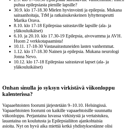
puhua epilepsiasta pienille lapsille?
30.9. klo 17-18.30 Mielen hyvinvointi ja epilepsia. Mukana
sairaanhoitaja, TtM ja ratkaisukeskeinen lyhytterapeutti
Marika Orava.
8.10. klo 17-18 Epilepsiaa sairastaville lapsille (ala- ja
yläkouluikäiset)
6.10. ja 20.10. klo 17.30-19 Epilepsia, aivovamma ja AVH.
Huom 2 verkkotapaamista!
10.11. 17-18-30 Vastasairastuneiden lasten vanhemmat.
1.12. klo 17-18.30 Nainen ja epilepsia. Mukana neurologi
Jonna Nevo.
10.12. klo 17-18 Epilepsiaa sairastavat lapset (ala- ja
yläkouluikäiset)
Onhan sinulla jo syksyn virkistävä viikonloppu
kalenterissa?
Vapaaehtoisten foorumi järjestetään 9–10.10. Helsingissä.
Vapaaehtoisten foorumi on kaikille vapaaehtoisille suunnattu
viikonloppu. Perjantaina luvassa virkistystä ja vertaistukea,
lauantaina on koulutusta ja Epilepsialiiton ajankohtaisia
asioita. Nyt on hyvä aika miettiä ketkä yhdistyksestänne olisi