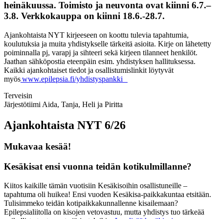
heinäkuussa. Toimisto ja neuvonta ovat kiinni 6.7.–
3.8. Verkkokauppa on kiinni 18.6.-28.7.
Ajankohtaista NYT kirjeeseen on koottu tulevia tapahtumia,
koulutuksia ja muita yhdistykselle tärkeitä asioita. Kirje on lähetetty
poiminnalla pj, varapj ja sihteeri sekä kirjeen tilanneet henkilöt.
Jaathan sähköpostia eteenpäin esim. yhdistyksen hallituksessa.
Kaikki ajankohtaiset tiedot ja osallistumislinkit löytyvät
myös
www.epilepsia.fi/yhdistyspankki
Terveisin
Järjestötiimi Aida, Tanja, Heli ja Piritta
Ajankohtaista NYT 6/26
Mukavaa kesää!
Kesäkisat ensi vuonna teidän kotikulmillanne?
Kiitos kaikille tämän vuotisiin Kesäkisoihin osallistuneille –
tapahtuma oli huikea! Ensi vuoden Kesäkisa-paikkakuntaa etsitään.
Tulisimmeko teidän kotipaikkakunnallenne kisailemaan?
Epilepsialiitolla on kisojen vetovastuu, mutta yhdistys tuo tärkeää