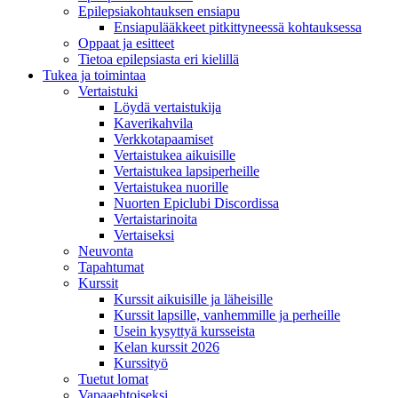
Epilepsiakohtauksen ensiapu
Ensiapulääkkeet pitkittyneessä kohtauksessa
Oppaat ja esitteet
Tietoa epilepsiasta eri kielillä
Tukea ja toimintaa
Vertaistuki
Löydä vertaistukija
Kaverikahvila
Verkkotapaamiset
Vertaistukea aikuisille
Vertaistukea lapsiperheille
Vertaistukea nuorille
Nuorten Epiclubi Discordissa
Vertaistarinoita
Vertaiseksi
Neuvonta
Tapahtumat
Kurssit
Kurssit aikuisille ja läheisille
Kurssit lapsille, vanhemmille ja perheille
Usein kysyttyä kursseista
Kelan kurssit 2026
Kurssityö
Tuetut lomat
Vapaaehtoiseksi