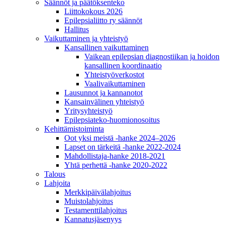
Säännöt ja päätöksenteko
Liittokokous 2026
Epilepsialiitto ry säännöt
Hallitus
Vaikuttaminen ja yhteistyö
Kansallinen vaikuttaminen
Vaikean epilepsian diagnostiikan ja hoidon
kansallinen koordinaatio
Yhteistyöverkostot
Vaalivaikuttaminen
Lausunnot ja kannanotot
Kansainvälinen yhteistyö
Yritysyhteistyö
Epilepsiateko-huomionosoitus
Kehittämistoiminta
Oot yksi meistä -hanke 2024–2026
Lapset on tärkeitä -hanke 2022-2024
Mahdollistaja-hanke 2018-2021
Yhtä perhettä -hanke 2020-2022
Talous
Lahjoita
Merkkipäivälahjoitus
Muistolahjoitus
Testamenttilahjoitus
Kannatusjäsenyys