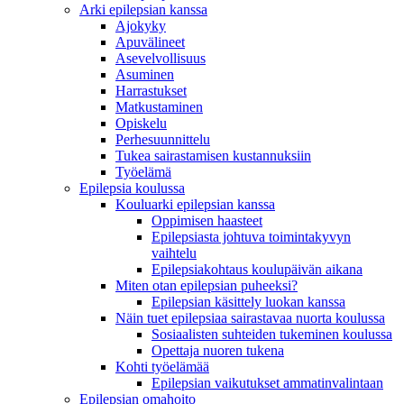
Arki epilepsian kanssa
Ajokyky
Apuvälineet
Asevelvollisuus
Asuminen
Harrastukset
Matkustaminen
Opiskelu
Perhesuunnittelu
Tukea sairastamisen kustannuksiin
Työelämä
Epilepsia koulussa
Kouluarki epilepsian kanssa
Oppimisen haasteet
Epilepsiasta johtuva toimintakyvyn
vaihtelu
Epilepsiakohtaus koulupäivän aikana
Miten otan epilepsian puheeksi?
Epilepsian käsittely luokan kanssa
Näin tuet epilepsiaa sairastavaa nuorta koulussa
Sosiaalisten suhteiden tukeminen koulussa
Opettaja nuoren tukena
Kohti työelämää
Epilepsian vaikutukset ammatinvalintaan
Epilepsian omahoito