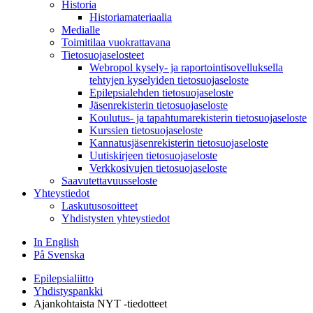
Historia
Historiamateriaalia
Medialle
Toimitilaa vuokrattavana
Tietosuojaselosteet
Webropol kysely- ja raportointisovelluksella
tehtyjen kyselyiden tietosuojaseloste
Epilepsialehden tietosuojaseloste
Jäsenrekisterin tietosuojaseloste
Koulutus- ja tapahtumarekisterin tietosuojaseloste
Kurssien tietosuojaseloste
Kannatusjäsenrekisterin tietosuojaseloste
Uutiskirjeen tietosuojaseloste
Verkkosivujen tietosuojaseloste
Saavutettavuusseloste
Yhteystiedot
Laskutusosoitteet
Yhdistysten yhteystiedot
In English
På Svenska
Epilepsialiitto
Yhdistyspankki
Ajankohtaista NYT -tiedotteet