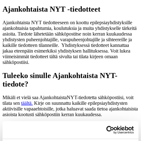
Ajankohtaista NYT -tiedotteet
Ajankohtaista NYT tiedotteeseen on koottu epilepsiayhdistyksille
ajankohtaisia tapahtumia, koulutuksia ja muita yhdistykselle tärkeitä
asioita. Tiedote lähetetään sähköpostitse noin kerran kuukaudessa
yhdistysten puheenjohtajille, varapuheenjohtajille ja sihteereille ja
kaikille tiedotteen tilanneille. Yhdistyksessä tiedotteet kannattaa
jakaa eteenpäin esimerkiksi yhdistyksen hallituksessa. Voit lukea
viimeisimmät tiedotteet tältä sivulta tai tilata kirjeen omaan
sähköpostiisi.
Tuleeko sinulle Ajankohtaista NYT-
tiedote?
Mikäli et vielä saa AjankohtaistaNYT-tiedotetta sähköpostiisi, voit
tilata sen
täältä.
Kirje on suunnattu kaikille epilepsiayhdistysten
aktiivisille vapaaehtoisille, jotka haluavat saada tietoa ajankohtaisista
asioista kootusti sähköpostiin kerran kuukaudessa.
Ajankohtaista NYT 7/26
Mukavaa kesää kaikille. Tässä pieniä syksyn kohokohtia, jotka on