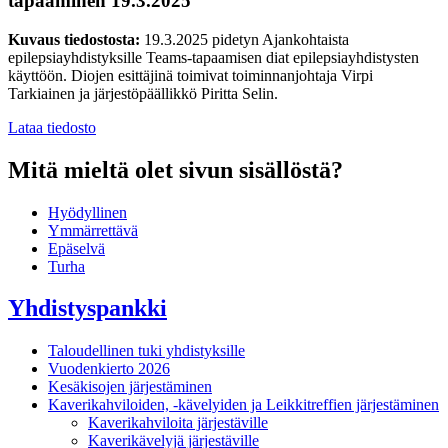
tapaaminen 19.3.2025
Kuvaus tiedostosta:
19.3.2025 pidetyn Ajankohtaista
epilepsiayhdistyksille Teams-tapaamisen diat epilepsiayhdistysten
käyttöön. Diojen esittäjinä toimivat toiminnanjohtaja Virpi
Tarkiainen ja järjestöpäällikkö Piritta Selin.
Lataa tiedosto
Mitä mieltä olet sivun sisällöstä?
Hyödyllinen
Ymmärrettävä
Epäselvä
Turha
Yhdistyspankki
Taloudellinen tuki yhdistyksille
Vuodenkierto 2026
Kesäkisojen järjestäminen
Kaverikahviloiden, -kävelyiden ja Leikkitreffien järjestäminen
Kaverikahviloita järjestäville
Kaverikävelyjä järjestäville