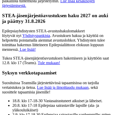
paikallista tuntemusta järjestelyihin.
Lue lisää kesäkisojen
järjestämisestä.
STEA-jäsenjärjestöavustuksen haku 2027 on auki
ja päättyy 31.8.2026
Epilepsiayhdistysten STEA-avustushakulomakkeet
löytyvät nyt
Yhdistyspankista
. Avustuksen hakua ja käyttöä on
helpotettu poistamalla aiemmat avustuslohkot. Yhdistysten tulee
toimittaa hakemus liitteineen Epilepsialiittoon elokuun loppuun
mennessä.
Lue lisää!
Tukea STEA-jäsenjärjestöavustuksen hakemiseen ja käyttöön saat
12.8. klo 17 (Teams).
Tule mukaan!
Syksyn verkkotapaamiset
Suosituissa Teamsilla järjestettävissä tapaamisissa on tarjolla
vertaistukea ja tietoa.
Lue lisää ja ilmoittaudu mukaan
, sekä
suosittele tapaamisia jäsenille!
18.8. klo 17-18-30 Vastasairastuneet aikuiset ja läheiset.
20.8. klo 17-18 Epilepsiaa sairastaville lapsille (ala- ja
yläkouluikäiset)
2.9. klo 17-18.30 Epilepsiaa sairastaville vanhemmille: miten