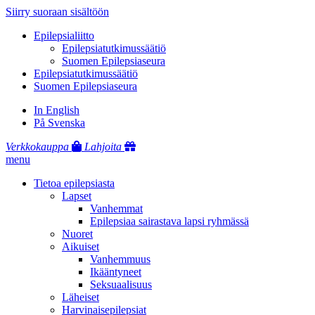
Siirry suoraan sisältöön
Epilepsialiitto
Epilepsiatutkimussäätiö
Suomen Epilepsiaseura
Epilepsiatutkimussäätiö
Suomen Epilepsiaseura
In English
På Svenska
Verkkokauppa
Lahjoita
menu
Tietoa epilepsiasta
Lapset
Vanhemmat
Epilepsiaa sairastava lapsi ryhmässä
Nuoret
Aikuiset
Vanhemmuus
Ikääntyneet
Seksuaalisuus
Läheiset
Harvinaisepilepsiat