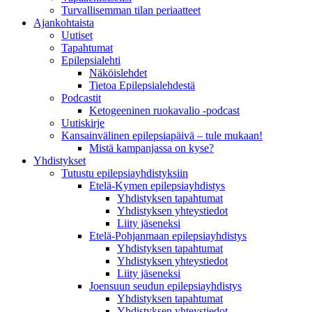
Turvallisemman tilan periaatteet
Ajankohtaista
Uutiset
Tapahtumat
Epilepsialehti
Näköislehdet
Tietoa Epilepsialehdestä
Podcastit
Ketogeeninen ruokavalio -podcast
Uutiskirje
Kansainvälinen epilepsiapäivä – tule mukaan!
Mistä kampanjassa on kyse?
Yhdistykset
Tutustu epilepsiayhdistyksiin
Etelä-Kymen epilepsiayhdistys
Yhdistyksen tapahtumat
Yhdistyksen yhteystiedot
Liity jäseneksi
Etelä-Pohjanmaan epilepsiayhdistys
Yhdistyksen tapahtumat
Yhdistyksen yhteystiedot
Liity jäseneksi
Joensuun seudun epilepsiayhdistys
Yhdistyksen tapahtumat
Yhdistyksen yhteystiedot