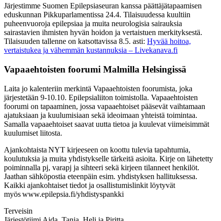
Järjestimme Suomen Epilepsiaseuran kanssa päättäjätapaamisen
eduskunnan Pikkuparlamentissa 24.4. Tilaisuudessa kuultiin
puheenvuoroja epilepsiaa ja muita neurologisia sairauksia
sairastavien ihmisten hyvän hoidon ja vertaistuen merkityksestä.
Tilaisuuden tallenne on katsottavissa 8.5. asti:
Hyvää hoitoa,
vertaistukea ja vähemmän kustannuksia – Livekanava.fi
Vapaaehtoisten foorumi Malmilla Helsingissä
Laita jo kalenteriin merkintä Vapaaehtoisten foorumista, joka
järjestetään 9-10.10. Epilepsialiiton toimistolla. Vapaaehtoisten
foorumi on tapaaminen, jossa vapaaehtoiset pääsevät vaihtamaan
ajatuksiaan ja kuulumisiaan sekä ideoimaan yhteistä toimintaa.
Samalla vapaaehtoiset saavat uutta tietoa ja kuulevat viimeisimmät
kuulumiset liitosta.
Ajankohtaista NYT kirjeeseen on koottu tulevia tapahtumia,
koulutuksia ja muita yhdistykselle tärkeitä asioita. Kirje on lähetetty
poiminnalla pj, varapj ja sihteeri sekä kirjeen tilanneet henkilöt.
Jaathan sähköpostia eteenpäin esim. yhdistyksen hallituksessa.
Kaikki ajankohtaiset tiedot ja osallistumislinkit löytyvät
myös www.epilepsia.fi/yhdistyspankki
Terveisin
Järjestötiimi Aida, Tanja, Heli ja Piritta