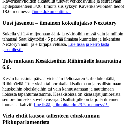
Kaverikahviloiden aikataulut tulevat verkkosivuille ja seuraavaan
Epilepsialehteen 3/26. Ilmoita siis syksyn Kaverikahviloiden tiedot
18.6. mennessä
tänne dokumenttiin.
Uusi jäsenetu – ilmainen kokeilujakso Nextstory
Sukella yli 1,4 miljoonaan ääni- ja e-kirjoihin missä vain ja milloin
tahansa! Saat käyttöösi 45 päivää ilmaista kuuntelua ja lukemista
Nextoryn ääni- ja e-kirjapalvelussa.
Lue lisää ja kerro tästä
jäsenillesi!
Tule mukaan Kesäkisoihin Riihimäelle lauantaina
6.6.
Kesän hauskinta päivää vietetään Peltosaaren Urheilukentällä,
Riihimäellä. Tule yksin tai porukalla kisailemaan ja osallistumaan
hauskoihin oheislajeihin tai vain kannustamaan ja nauttimaan
iloisesta tapahtumastamme. Kesäkisoissa on kisasarjat junioreista
senioreihin sekä soveltavasarja. Osallistujille on tarjolla ilmainen
lounas ja kahvit!
Lue lisää ja ilmoittaudu 29.5. mennessä!
Vielä ehdit katsoa tallenteen eduskunnan
Pikkuparlamentista