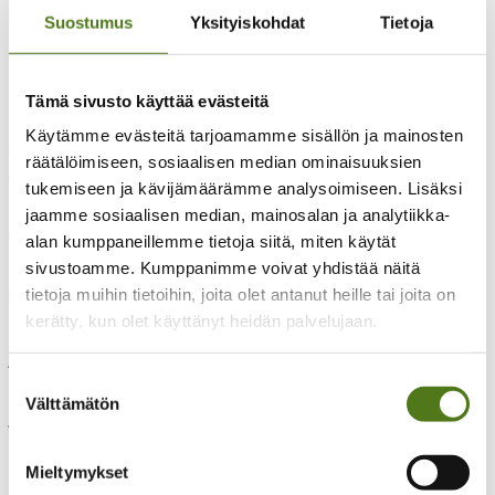
hyvä laittaa nyt jo kalenteriin!
Suostumus
Yksityiskohdat
Tietoja
Osallistava ja elinvoimainen yhdistys – maksuton
koulutus yhdistysaktiiveille!
Tämä sivusto käyttää evästeitä
Maanantaina 9.11. klo 17-19 järjestetään etänä yhdistyskoulutus
Käytämme evästeitä tarjoamamme sisällön ja mainosten
opintokeskus Siviksen kanssa. Koulutuksessa keskitytään
räätälöimiseen, sosiaalisen median ominaisuuksien
yhdistyksen toiminnan eri osa-alueiden suunnitelmalliseen
tukemiseen ja kävijämäärämme analysoimiseen. Lisäksi
kehittämiseen ja innostavan toimintakulttuurin rakentamiseen. Saat
käytännön työkaluja toiminnan suunnitteluun ja toteutukseen.
Lue
jaamme sosiaalisen median, mainosalan ja analytiikka-
lisää ja ilmoittaudu mukaan täältä.
alan kumppaneillemme tietoja siitä, miten käytät
sivustoamme. Kumppanimme voivat yhdistää näitä
Olisiko Kesäkisat teidän paikkakunnallanne ensi
vuonna?
tietoja muihin tietoihin, joita olet antanut heille tai joita on
kerätty, kun olet käyttänyt heidän palvelujaan.
Kesäkisat ovet vuoden hauskin ja leppoisin kesätapahtuma, joka
järjestetään kesäkuun alussa vuosittain eri paikkakunnalla.
Epilepsialiitolla on kisojen vetovastuu, mutta yhdistys tuo tärkeää
Suostumuksen
paikallista tuntemusta järjestelyihin.
Lue lisää kesäkisojen
Välttämätön
valinta
järjestämisestä.
Ilmoita kiinnostuksenne
Kesäkisoista aida.mikkola@epilepsia.fi
Mieltymykset
STEA-jäsenjärjestöavustuksen haku 2027 päättyy