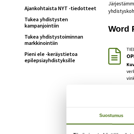
Järjestämme
Ajankohtaista NYT -tiedotteet
yhdistyskoh
Tukea yhdistysten
kampanjointiin
Word P
Tukea yhdistystoiminnan
markkinointiin
TI
Pieni ele -keräystietoa
OP
epilepsiayhdistyksille
Kuv
ver
vin
Lat
TI
WO
Suostumus
Kuv
Lat