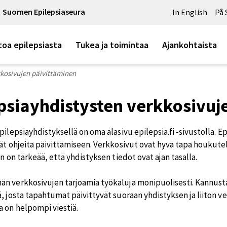
Suomen Epilepsiaseura
In English
På 
toa epilepsiasta
Tukea ja toimintaa
Ajankohtaista
kkosivujen päivittäminen
psiayhdistysten verkkosivuj
pilepsiayhdistyksellä on oma alasivu epilepsia.fi -sivustolla. Ep
dät ohjeita päivittämiseen. Verkkosivut ovat hyvä tapa houkutel
en on tärkeää, että yhdistyksen tiedot ovat ajan tasalla.
n verkkosivujen tarjoamia työkaluja monipuolisesti. Kannus
, josta tapahtumat päivittyvät suoraan yhdistyksen ja liiton ve
 on helpompi viestiä.