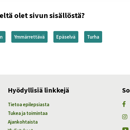
eltä olet sivun sisällöstä?
en
Ymmärrettävä
Epäselvä
Turha
Hyödyllisiä linkkejä
So
Tietoa epilepsiasta
Tukea ja toimintaa
Ajankohtaista