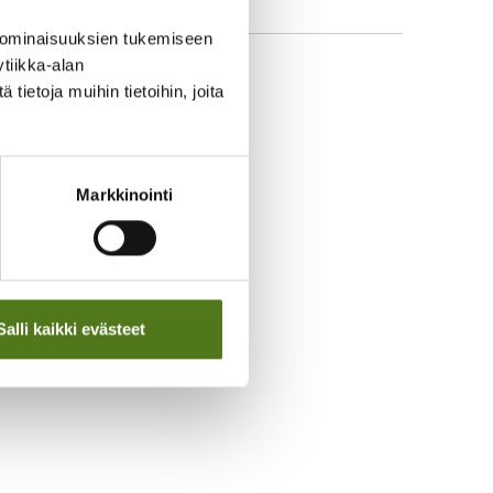
 ominaisuuksien tukemiseen
tiikka-alan
ietoja muihin tietoihin, joita
Markkinointi
osoitteenmuutoksista ja
iden yhteyshenkilönä ja
Salli kaikki evästeet