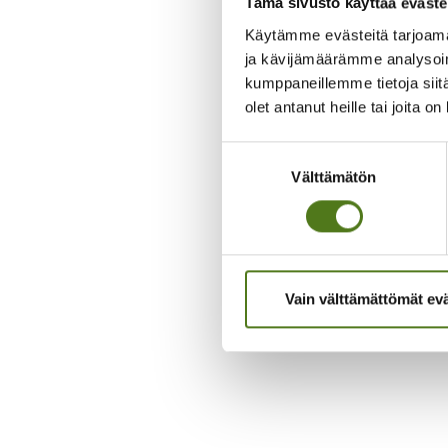
Tämä sivusto käyttää eväste
Käytämme evästeitä tarjoama
ja kävijämäärämme analysoim
kumppaneillemme tietoja siitä
olet antanut heille tai joita o
Ota yht
Suostumuksen
Välttämätön
valinta
Vain välttämättömät ev