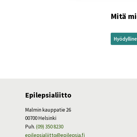
Mitä mi
Hyödyllin
Epilepsialiitto
Malmin kauppatie 26
00700 Helsinki
Puh.
(09) 350 8230
epilepsialiitto@epilepsia.fi