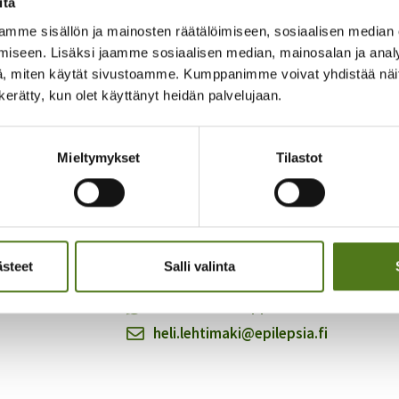
itä
mme sisällön ja mainosten räätälöimiseen, sosiaalisen median
iseen. Lisäksi jaamme sosiaalisen median, mainosalan ja analy
, miten käytät sivustoamme. Kumppanimme voivat yhdistää näitä t
n kerätty, kun olet käyttänyt heidän palvelujaan.
eyttä!
Heli Lehtimäki
Mieltymykset
Tilastot
Vastaan asiakaspalvelusta, jäsenasioista 
materiaalitilauksista. Toimin rekisteriasio
jäsenyhdistysten tukena.
ästeet
Salli valinta
050 401 5569
Lähetä Whatsappia
heli.lehtimaki@epilepsia.fi