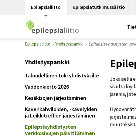
Epilepsialiitto
Epilepsiatutkimussäätiö
Tie
Epilepsialiitto
Yhdistyspankki
Epilepsiayhdistysten ver
Epile
Yhdistyspankki
Taloudellinen tuki yhdistyksille
Jokaisella e
Vuodenkierto 2026
sivulta löy
jäseniä, jot
Kesäkisojen järjestäminen
Kaverikahviloiden, -kävelyiden
Hyödynnäthä
ja Leikkitreffien järjestäminen
järjestelmää
muutoksista
Epilepsiayhdistysten
verkkosivujen päivittäminen