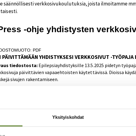
 säännöllisesti verkkosivukoulutuksia, joista ilmoitamme mm
taisesti.
ress -ohje yhdistysten verkkosiv
EDOSTOMUOTO: PDF
I PÄIVITTÄMÄÄN YHDISTYKSESI VERKKOSIVUT -TYÖPAJA I
aus tiedostosta:
Epilepsiayhdistyksille 13.5.2025 pidetyn työpaj
kkosivuja päivittävien vapaaehtoisten käytettävissä. Dioissa käy
kkejä sivujen rakentamiseen.
aa tiedosto
EDOSTOMUOTO: PDF
RD PRESS OHJE YHDISTYSTEN VERKKOSIVUJEN PÄIVITT
Yksityiskohdat
aus tiedostosta:
Ohjeessa kerrotaan epilepsiayhdistysten verkko
aa tiedosto