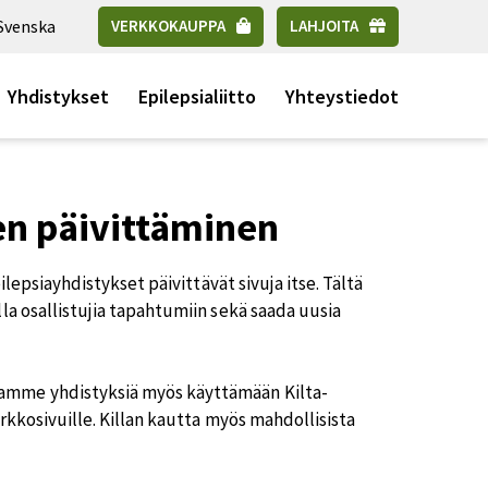
Svenska
VERKKOKAUPPA
LAHJOITA
Yhdistykset
Epilepsialiitto
Yhteystiedot
en päivittäminen
ilepsiayhdistykset päivittävät sivuja itse. Tältä
la osallistujia tapahtumiin sekä saada uusia
tamme yhdistyksiä myös käyttämään Kilta-
rkkosivuille. Killan kautta myös mahdollisista