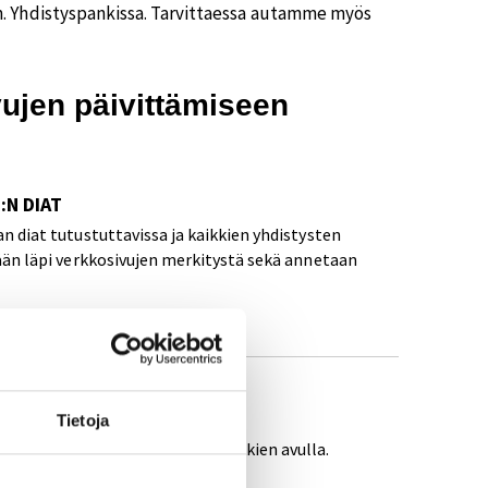
. Yhdistyspankissa. Tarvittaessa autamme myös
ujen päivittämiseen
:N DIAT
an diat tutustuttavissa ja kaikkien yhdistysten
dään läpi verkkosivujen merkitystä sekä annetaan
ÄMISEEN
Tietoja
sivujen päivittämisestä esimerkkien avulla.