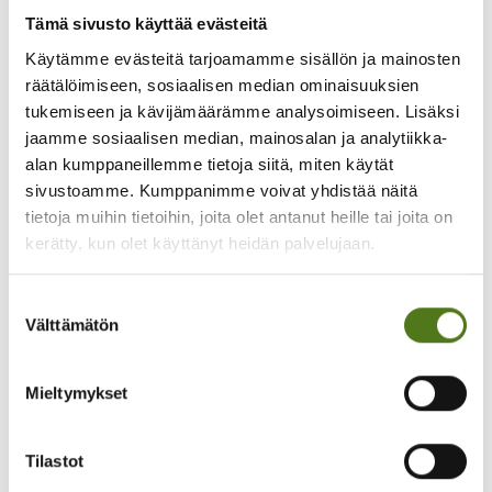
Tämä sivusto käyttää evästeitä
050 365 1464
Käytämme evästeitä tarjoamamme sisällön ja mainosten
Lähetä Whatsappia
räätälöimiseen, sosiaalisen median ominaisuuksien
lauriina.perajarvi@epilepsia.fi
tukemiseen ja kävijämäärämme analysoimiseen. Lisäksi
jaamme sosiaalisen median, mainosalan ja analytiikka-
alan kumppaneillemme tietoja siitä, miten käytät
sivustoamme. Kumppanimme voivat yhdistää näitä
tietoja muihin tietoihin, joita olet antanut heille tai joita on
Mitä mieltä olet sivun sisällöstä?
kerätty, kun olet käyttänyt heidän palvelujaan.
Suostumuksen
Välttämätön
Hyödyllinen
valinta
Ymmärrettävä
Mieltymykset
Epäselvä
Tilastot
Turha