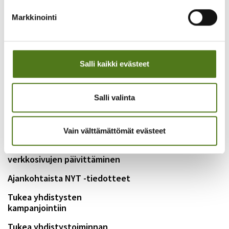
Markkinointi
Yhdistyspankki
Taloudellinen tuki yhdistyksille
Salli kaikki evästeet
Vuodenkierto 2026
Salli valinta
Kesäkisojen järjestäminen
Kaverikahviloiden, -kävelyiden
ja Leikkitreffien järjestäminen
Vain välttämättömät evästeet
Epilepsiayhdistysten
verkkosivujen päivittäminen
Ajankohtaista NYT -tiedotteet
Tukea yhdistysten
kampanjointiin
Tukea yhdistystoiminnan