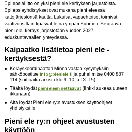
Epilepsialiitto on yksi pieni ele keräyksen järjestöistä.
Epilepsiayhdistykset ovat mukana pieni eleessä
kattojärjestönsä kautta. Lukuisat vapaehtoiset toimivat
vaalivuosittain lipasvahteina ympäri Suomen.
Seuraava
pieni ele -keräys järjestetään vuoden 2027
eduskuntavaalien yhteydessä.
Kaipaatko lisätietoa pieni ele -
keräyksestä?
Keräyskoordinaattori Minna vastaa kysymyksiin
info@pieniele.fi
sähköpostitse
ja puhelimitse 0400 887
114 (soittoaika arkisin klo 9–10 ja 13–15).
pieni eleen nettisivut
Täältä löydät
(linkki aukeaa uuteen
ikkunaan).
Alta löydät Pieni ele ry:n avustuksen käyttöohjeet
yhdistyksille.
Pieni ele ry:n ohjeet avustusten
käyttöön