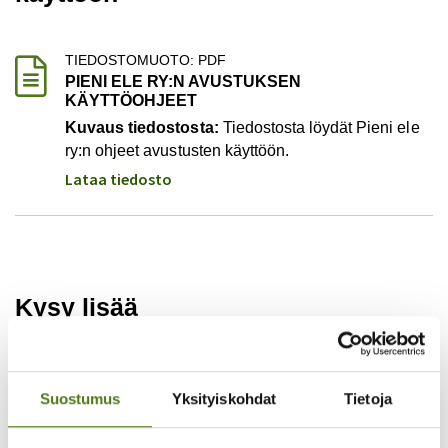
TIEDOSTOMUOTO: PDF
PIENI ELE RY:N AVUSTUKSEN
KÄYTTÖOHJEET
Kuvaus tiedostosta:
Tiedostosta löydät Pieni ele
ry:n ohjeet avustusten käyttöön.
Lataa tiedosto
Kysy lisää
Lauriina Peräjärvi
Vastaan Epilepsialiiton
Suostumus
Yksityiskohdat
Tietoja
yleishallinnosta ja toimin liiton talous-
ja henkilöstöhallinnon asiantuntijana.